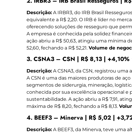
2. IRBR3 – IRB Brasil Resseguros | R
Descrição:
A IRBR3, do IRB Brasil Resseguros
equivalente a R$ 2,20. O IRB é líder no merca
oferecendo soluções de resseguro que permi
A empresa é conhecida pela solidez financeir
ação abriu a R$ 50,63, atingiu uma mínima 
52,60, fechando a R$ 52,21.
Volume de negoc
3. CSNA3 – CSN | R$ 8,13 | +4,10% 
Descrição:
A CSNA3, da CSN, registrou uma al
A CSN é uma das maiores produtoras de aço 
segmentos de siderurgia, mineração, logístic
conhecida por sua excelência operacional e
sustentabilidade. A ação abriu a R$ 7,91, at
máxima de R$ 8,20, fechando a R$ 8,13.
Volu
4. BEEF3 – Minerva | R$ 5,02 | +3,7
Descrição:
A BEEF3, da Minerva, teve uma alta