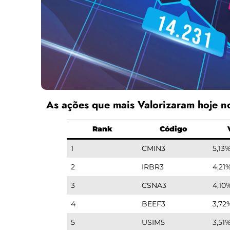
As ações que mais Valorizaram hoje 
Rank
Código
1
CMIN3
5,13
2
IRBR3
4,21
3
CSNA3
4,10
4
BEEF3
3,72
5
USIM5
3,51