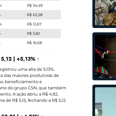
%
R$ 54,49
%
R$ 62,28
%
R$ 12,67
%
R$ 5,82
%
R$ 16,68
5,12 | +5,13% ↑
egistrou uma alta de 5,13%,
ma das maiores produtoras de
ção, beneficiamento e
 parte do grupo CSN, que também
mento. A ação abriu a R$ 4,92,
de R$ 5,15, fechando a R$ 5,12.