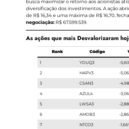
busca maximizar o retorno aos acionistas atr
diversificação dos investimentos. A ação abr
de R$ 16,34 e uma máxima de R$ 16,70, fecha
negociação:
R$ 67.599.539.
As ações que mais Desvalorizaram ho
Rank
Código
1
YDUQ3
-5,6
2
HAPV3
-5,0
3
CSAN3
-4,9
4
AZUL4
-3,0
5
LWSA3
-2,8
6
AMOB3
-2,8
7
NTCO3
-1,6