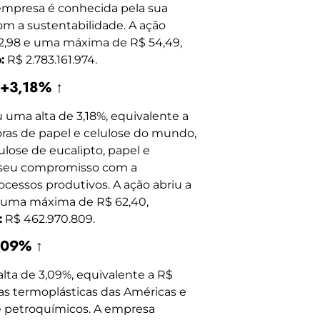
A empresa é conhecida pela sua
om a sustentabilidade. A ação
52,98 e uma máxima de R$ 54,49,
:
R$ 2.783.161.974.
 +3,18% ↑
 uma alta de 3,18%, equivalente a
oras de papel e celulose do mundo,
ose de eucalipto, papel e
 seu compromisso com a
cessos produtivos. A ação abriu a
e uma máxima de R$ 62,40,
:
R$ 462.970.809.
,09% ↑
ta de 3,09%, equivalente a R$
nas termoplásticas das Américas e
 petroquímicos. A empresa