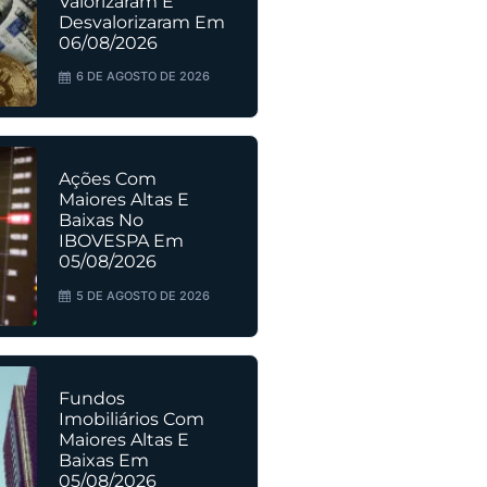
Valorizaram E
Desvalorizaram Em
06/08/2026
6 DE AGOSTO DE 2026
Ações Com
Maiores Altas E
Baixas No
IBOVESPA Em
05/08/2026
5 DE AGOSTO DE 2026
Fundos
Imobiliários Com
Maiores Altas E
Baixas Em
05/08/2026