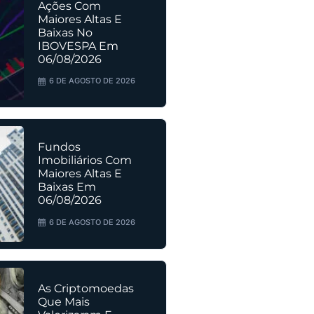
Ações Com
Maiores Altas E
Baixas No
IBOVESPA Em
06/08/2026
6 DE AGOSTO DE 2026
Fundos
Imobiliários Com
Maiores Altas E
Baixas Em
06/08/2026
6 DE AGOSTO DE 2026
As Criptomoedas
Que Mais