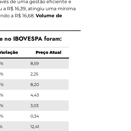
avés de uma gestão eficiente e
iu a R$ 16,39, atingiu uma mínima
ndo a R$ 16,68.
Volume de
je no IBOVESPA foram:
Variação
Preço Atual
0%
8,59
6%
2,25
8%
8,20
6%
4,43
8%
3,03
6%
0,34
6%
12,41