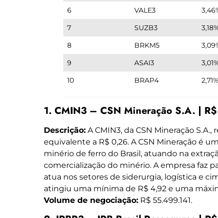
6
VALE3
3,46
7
SUZB3
3,18
8
BRKM5
3,09
9
ASAI3
3,01
10
BRAP4
2,71
1. CMIN3 – CSN Mineração S.A. | R$ 
Descrição:
A CMIN3, da CSN Mineração S.A., r
equivalente a R$ 0,26. A CSN Mineração é u
minério de ferro do Brasil, atuando na extra
comercialização do minério. A empresa faz
atua nos setores de siderurgia, logística e ci
atingiu uma mínima de R$ 4,92 e uma máxima 
Volume de negociação:
R$ 55.499.141.