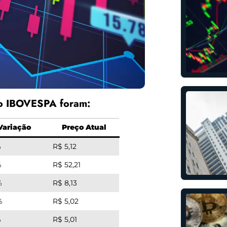
no IBOVESPA foram:
Variação
Preço Atual
%
R$ 5,12
%
R$ 52,21
%
R$ 8,13
%
R$ 5,02
%
R$ 5,01