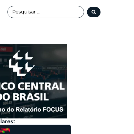
lares: