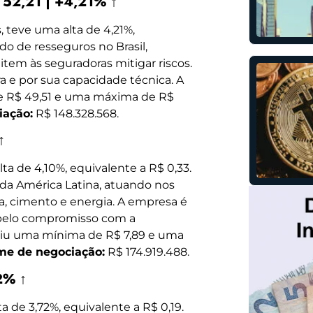
$ 52,21 | +4,21% ↑
, teve uma alta de 4,21%,
do de resseguros no Brasil,
tem às seguradoras mitigar riscos.
a e por sua capacidade técnica. A
de R$ 49,51 e uma máxima de R$
iação:
R$ 148.328.568.
↑
ta de 4,10%, equivalente a R$ 0,33.
da América Latina, atuando nos
a, cimento e energia. A empresa é
 pelo compromisso com a
ingiu uma mínima de R$ 7,89 e uma
me de negociação:
R$ 174.919.488.
2% ↑
 de 3,72%, equivalente a R$ 0,19.