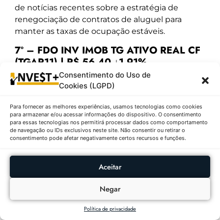
de notícias recentes sobre a estratégia de
renegociação de contratos de aluguel para
manter as taxas de ocupação estáveis.
7º – FDO INV IMOB TG ATIVO REAL CF
(TGAR11) | R$ 56,40 ↓1,91%
Consentimento do Uso de
Descrição:
O TGAR11 finalizou o pregão a R$
Cookies (LGPD)
56,40, recuando 1,91% ante o fechamento
anterior de R$ 57,50, uma variação de R$ 1,10. O
Para fornecer as melhores experiências, usamos tecnologias como cookies
para armazenar e/ou acessar informações do dispositivo. O consentimento
ativo oscilou entre a mínima de R$ 56,40 e a
para essas tecnologias nos permitirá processar dados como comportamento
máxima de R$ 57,93. O volume de negociação foi
de navegação ou IDs exclusivos neste site. Não consentir ou retirar o
consentimento pode afetar negativamente certos recursos e funções.
bastante expressivo, com 140.541 cotas,
movimentando um volume financeiro total de
R$ 7.926.512,40, o que denota liquidez e
Aceitar
interesse dos investidores. Nos últimos 12 meses
(52 semanas), a mínima foi de R$ 56,40 e a
Negar
máxima foi de R$ 89,80. É um dado de extrema
Política de privacidade
relevância o fato de o ativo ter fechado no dia