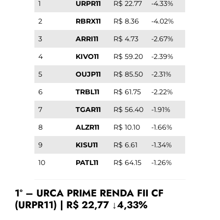
1
URPR11
R$ 22.77
-4.33%
2
RBRX11
R$ 8.36
-4.02%
3
ARRI11
R$ 4.73
-2.67%
4
KIVO11
R$ 59.20
-2.39%
5
OUJP11
R$ 85.50
-2.31%
6
TRBL11
R$ 61.75
-2.22%
7
TGAR11
R$ 56.40
-1.91%
8
ALZR11
R$ 10.10
-1.66%
9
KISU11
R$ 6.61
-1.34%
10
PATL11
R$ 64.15
-1.26%
1º – URCA PRIME RENDA FII CF
(URPR11) | R$ 22,77 ↓4,33%