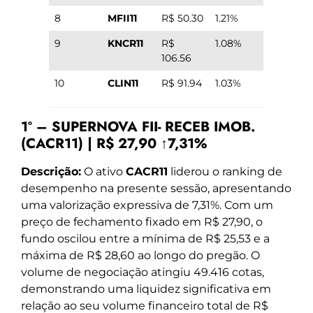
8
MFII11
R$ 50.30
1.21%
9
KNCR11
R$
1.08%
106.56
10
CLIN11
R$ 91.94
1.03%
1º – SUPERNOVA FII- RECEB IMOB.
(CACR11) | R$ 27,90 ↑7,31%
Descrição:
O ativo
CACR11
liderou o ranking de
desempenho na presente sessão, apresentando
uma valorização expressiva de 7,31%. Com um
preço de fechamento fixado em R$ 27,90, o
fundo oscilou entre a mínima de R$ 25,53 e a
máxima de R$ 28,60 ao longo do pregão. O
volume de negociação atingiu 49.416 cotas,
demonstrando uma liquidez significativa em
relação ao seu volume financeiro total de R$