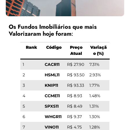
Os Fundos Imobiliários que mais
Valorizaram hoje foram
:
Rank
Código
Preço
Variaçã
Atual
o (%)
1
CACR11
R$ 27.90
7.31%
2
HSML11
R$ 93.50
2.93%
3
KNIP11
R$ 93.33
1.77%
4
CCME11
R$ 8.93
1.48%
5
SPXS11
R$ 8.49
1.31%
6
WHGR11
R$ 9.37
1.30%
7
VINO11
R$ 4.75
1.28%