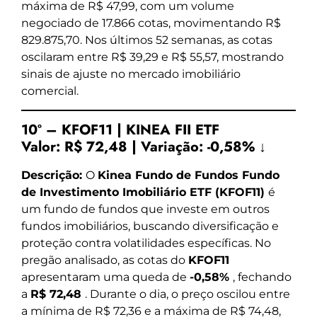
máxima de R$ 47,99, com um volume
negociado de 17.866 cotas, movimentando R$
829.875,70. Nos últimos 52 semanas, as cotas
oscilaram entre R$ 39,29 e R$ 55,57, mostrando
sinais de ajuste no mercado imobiliário
comercial.
10º – KFOF11 | KINEA FII ETF
Valor:
R$ 72,48
|
Variação:
-0,58% ↓
Descrição:
O
Kinea Fundo de Fundos Fundo
de Investimento Imobiliário ETF (KFOF11)
é
um fundo de fundos que investe em outros
fundos imobiliários, buscando diversificação e
proteção contra volatilidades específicas. No
pregão analisado, as cotas do
KFOF11
apresentaram uma queda de
-0,58%
, fechando
a
R$ 72,48
. Durante o dia, o preço oscilou entre
a mínima de R$ 72,36 e a máxima de R$ 74,48,