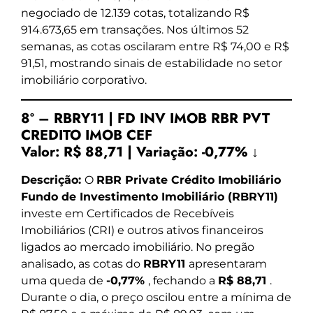
negociado de 12.139 cotas, totalizando R$
914.673,65 em transações. Nos últimos 52
semanas, as cotas oscilaram entre R$ 74,00 e R$
91,51, mostrando sinais de estabilidade no setor
imobiliário corporativo.
8º – RBRY11 | FD INV IMOB RBR PVT
CREDITO IMOB CEF
Valor:
R$ 88,71
|
Variação:
-0,77% ↓
Descrição:
O
RBR Private Crédito Imobiliário
Fundo de Investimento Imobiliário (RBRY11)
investe em Certificados de Recebíveis
Imobiliários (CRI) e outros ativos financeiros
ligados ao mercado imobiliário. No pregão
analisado, as cotas do
RBRY11
apresentaram
uma queda de
-0,77%
, fechando a
R$ 88,71
.
Durante o dia, o preço oscilou entre a mínima de