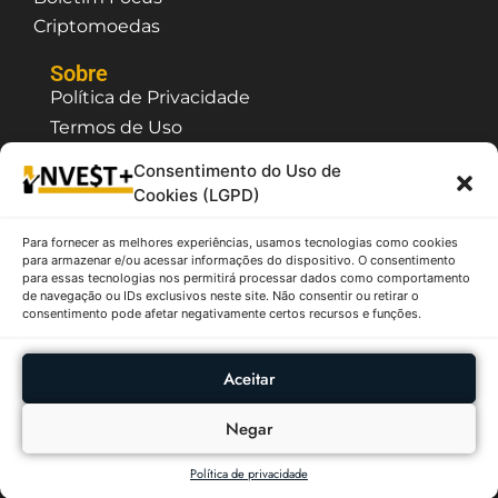
Criptomoedas
Sobre
Política de Privacidade
Termos de Uso
Contato / Suporte
Consentimento do Uso de
Quem Somos
Cookies (LGPD)
Para fornecer as melhores experiências, usamos tecnologias como cookies
O InvestPlus é um site que possui caráter
para armazenar e/ou acessar informações do dispositivo. O consentimento
meramente informativo e educativo, as
para essas tecnologias nos permitirá processar dados como comportamento
informações citadas não tem o objetivo de fazer
de navegação ou IDs exclusivos neste site. Não consentir ou retirar o
recomendação e/ou sugestão de compra ou venda
consentimento pode afetar negativamente certos recursos e funções.
de ativos, sendo assim, não se responsabiliza pelas
decisões tomados a partir das informações aqui
contidas. Todas as informações apresentadas são
Aceitar
provenientes de fontes públicas como B3, CVM,
Tesouro Nacional, etc.
Negar
InvestPlus - Copyright ©2026 - Todos os Diretos
Reservados
Política de privacidade