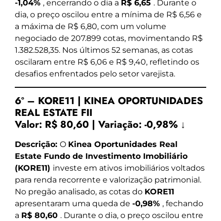
-1,04%
, encerrando o dia a
R$ 6,65
. Durante o
dia, o preço oscilou entre a mínima de R$ 6,56 e
a máxima de R$ 6,80, com um volume
negociado de 207.899 cotas, movimentando R$
1.382.528,35. Nos últimos 52 semanas, as cotas
oscilaram entre R$ 6,06 e R$ 9,40, refletindo os
desafios enfrentados pelo setor varejista.
6º – KORE11 | KINEA OPORTUNIDADES
REAL ESTATE FII
Valor:
R$ 80,60
|
Variação:
-0,98% ↓
Descrição:
O
Kinea Oportunidades Real
Estate Fundo de Investimento Imobiliário
(KORE11)
investe em ativos imobiliários voltados
para renda recorrente e valorização patrimonial.
No pregão analisado, as cotas do
KORE11
apresentaram uma queda de
-0,98%
, fechando
a
R$ 80,60
. Durante o dia, o preço oscilou entre