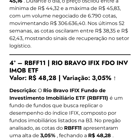
45,16
. Durante o dia, o preço oscilou entre a
mínima de R$ 44,32 e a máxima de R$ 45,83,
com um volume negociado de 6.790 cotas,
movimentando R$ 306.636,40. Nos últimos 52
semanas, as cotas oscilaram entre R$ 38,35 e R$
62,43, mostrando sinais de recuperação no setor
logístico.
4º – RBFF11 | RIO BRAVO IFIX FDO INV
IMOB ETF
Valor:
R$ 48,28
|
Variação:
3,05% ↑
Descrição:
O
Rio Bravo IFIX Fundo de
Investimento Imobiliário ETF (RBFF11)
é um
fundo de fundos que busca replicar o
desempenho do índice IFIX, composto por
fundos imobiliários listados na B3. No pregão
analisado, as cotas do
RBFF11
apresentaram
uma alta de
3,05%
, fechando a
R$ 48,28
.