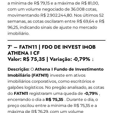
a mínima de R$ 79,15 e a máxima de R$ 81,00,
com um volume negociado de 36.008 cotas,
movimentando R$ 2.902.244,80. Nos últimos 52
semanas, as cotas oscilaram entre R$ 69,64 e R$
96,25, indicando sinais de ajuste no mercado
imobiliário.
7º – FATN11 | FDO DE INVEST IMOB
ATHENA I CF
Valor:
R$ 75,35
|
Variação:
-0,79% ↓
Descrição:
O
Athena I Fundo de Investimento
Imobiliário (FATN11)
investe em ativos
imobiliários corporativos, como escritórios e
galpões logísticos. No pregão analisado, as cotas
do
FATN11
registraram uma queda de
-0,79%
,
encerrando o dia a
R$ 75,35
. Durante o dia, o
preço oscilou entre a mínima de R$ 75,35 e a
máxima de R$ 76,29, com um volume