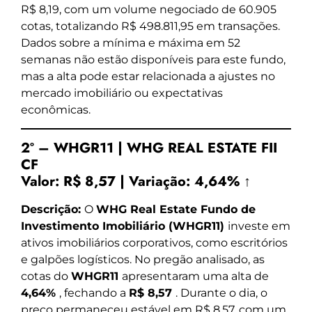
R$ 8,19, com um volume negociado de 60.905
cotas, totalizando R$ 498.811,95 em transações.
Dados sobre a mínima e máxima em 52
semanas não estão disponíveis para este fundo,
mas a alta pode estar relacionada a ajustes no
mercado imobiliário ou expectativas
econômicas.
2º – WHGR11 | WHG REAL ESTATE FII
CF
Valor:
R$ 8,57
|
Variação:
4,64% ↑
Descrição:
O
WHG Real Estate Fundo de
Investimento Imobiliário (WHGR11)
investe em
ativos imobiliários corporativos, como escritórios
e galpões logísticos. No pregão analisado, as
cotas do
WHGR11
apresentaram uma alta de
4,64%
, fechando a
R$ 8,57
. Durante o dia, o
preço permaneceu estável em R$ 8,57, com um