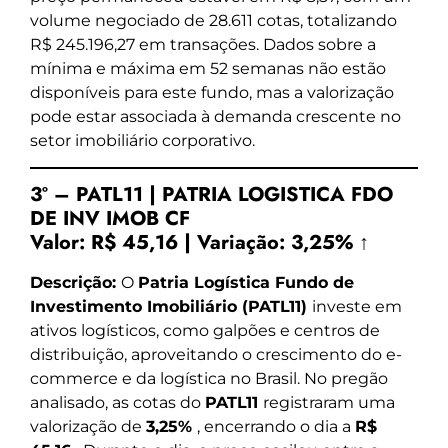
volume negociado de 28.611 cotas, totalizando
R$ 245.196,27 em transações. Dados sobre a
mínima e máxima em 52 semanas não estão
disponíveis para este fundo, mas a valorização
pode estar associada à demanda crescente no
setor imobiliário corporativo.
3º – PATL11 | PATRIA LOGISTICA FDO
DE INV IMOB CF
Valor:
R$ 45,16
|
Variação:
3,25% ↑
Descrição:
O
Patria Logística Fundo de
Investimento Imobiliário (PATL11)
investe em
ativos logísticos, como galpões e centros de
distribuição, aproveitando o crescimento do e-
commerce e da logística no Brasil. No pregão
analisado, as cotas do
PATL11
registraram uma
valorização de
3,25%
, encerrando o dia a
R$