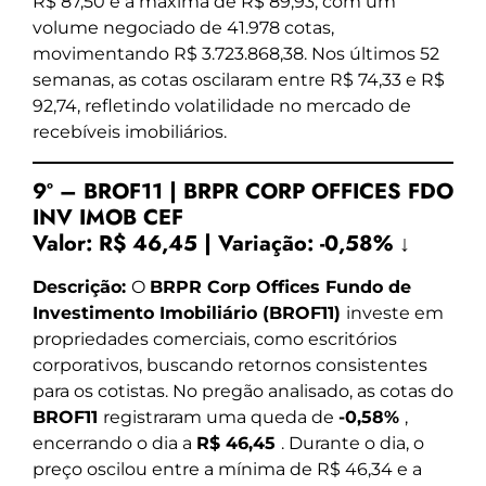
R$ 87,50 e a máxima de R$ 89,93, com um
volume negociado de 41.978 cotas,
movimentando R$ 3.723.868,38. Nos últimos 52
semanas, as cotas oscilaram entre R$ 74,33 e R$
92,74, refletindo volatilidade no mercado de
recebíveis imobiliários.
9º – BROF11 | BRPR CORP OFFICES FDO
INV IMOB CEF
Valor:
R$ 46,45
|
Variação:
-0,58% ↓
Descrição:
O
BRPR Corp Offices Fundo de
Investimento Imobiliário (BROF11)
investe em
propriedades comerciais, como escritórios
corporativos, buscando retornos consistentes
para os cotistas. No pregão analisado, as cotas do
BROF11
registraram uma queda de
-0,58%
,
encerrando o dia a
R$ 46,45
. Durante o dia, o
preço oscilou entre a mínima de R$ 46,34 e a