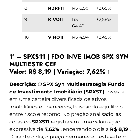
8
RBRF11
R$ 6,50
+2,69%
9
KIVO11
R$
+2,58%
64,40
10
VINO11
R$ 4,94
+2,49%
1º – SPXS11 | FDO INVE IMOB SPX SYN
MULTIESTR CEF
Valor:
R$ 8,19
|
Variação:
7,62% ↑
Descrição:
O
SPX Syn Multiestratégia Fundo
de Investimento Imobiliário (SPXS11)
investe
em uma carteira diversificada de ativos
imobiliários e financeiros, buscando equilíbrio
entre risco e retorno. No pregão analisado, as
cotas do
SPXS11
registraram uma valorização
expressiva de
7,62%
, encerrando o dia a
R$ 8,19
.
Durante o dia, o preço permaneceu estável em