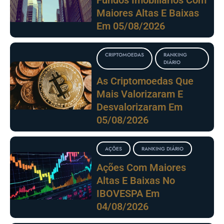
Fundos Imobiliários Com
Maiores Altas E Baixas
Em 05/08/2026
CRIPTOMOEDAS
RANKING
DIÁRIO
As Criptomoedas Que
Mais Valorizaram E
Desvalorizaram Em
05/08/2026
AÇÕES
RANKING DIÁRIO
Ações Com Maiores
Altas E Baixas No
IBOVESPA Em
04/08/2026