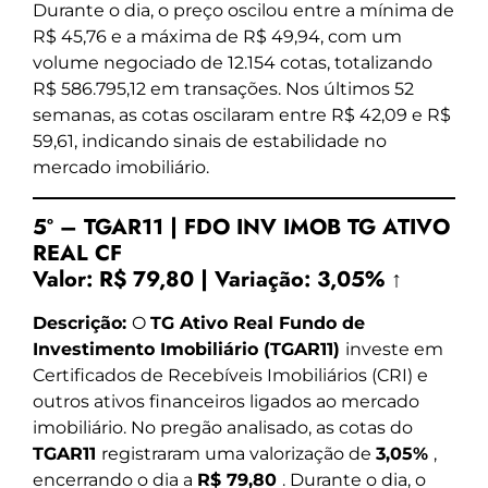
Durante o dia, o preço oscilou entre a mínima de
R$ 45,76 e a máxima de R$ 49,94, com um
volume negociado de 12.154 cotas, totalizando
R$ 586.795,12 em transações. Nos últimos 52
semanas, as cotas oscilaram entre R$ 42,09 e R$
59,61, indicando sinais de estabilidade no
mercado imobiliário.
5º – TGAR11 | FDO INV IMOB TG ATIVO
REAL CF
Valor:
R$ 79,80
|
Variação:
3,05% ↑
Descrição:
O
TG Ativo Real Fundo de
Investimento Imobiliário (TGAR11)
investe em
Certificados de Recebíveis Imobiliários (CRI) e
outros ativos financeiros ligados ao mercado
imobiliário. No pregão analisado, as cotas do
TGAR11
registraram uma valorização de
3,05%
,
encerrando o dia a
R$ 79,80
. Durante o dia, o