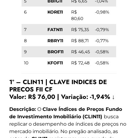
5
BBIG11
R$ 6,65
-1,04%
6
KORE11
R$
-0,98%
80,60
7
FATN11
R$ 75,35
-0,79%
8
RBRY11
R$ 88,71
-0,77%
9
BROF11
R$ 46,45
-0,58%
10
KFOF11
R$ 72,48
-0,58%
1º – CLIN11 | CLAVE INDICES DE
PRECOS FII CF
Valor:
R$ 76,00
|
Variação:
-1,94% ↓
Descrição:
O
Clave Índices de Preços Fundo
de Investimento Imobiliário (CLIN11)
busca
replicar o desempenho de índices de preços no
mercado imobiliário. No pregão analisado, as