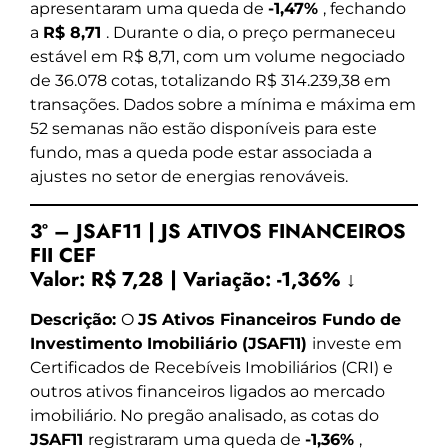
apresentaram uma queda de
-1,47%
, fechando
a
R$ 8,71
. Durante o dia, o preço permaneceu
estável em R$ 8,71, com um volume negociado
de 36.078 cotas, totalizando R$ 314.239,38 em
transações. Dados sobre a mínima e máxima em
52 semanas não estão disponíveis para este
fundo, mas a queda pode estar associada a
ajustes no setor de energias renováveis.
3º – JSAF11 | JS ATIVOS FINANCEIROS
FII CEF
Valor:
R$ 7,28
|
Variação:
-1,36% ↓
Descrição:
O
JS Ativos Financeiros Fundo de
Investimento Imobiliário (JSAF11)
investe em
Certificados de Recebíveis Imobiliários (CRI) e
outros ativos financeiros ligados ao mercado
imobiliário. No pregão analisado, as cotas do
JSAF11
registraram uma queda de
-1,36%
,