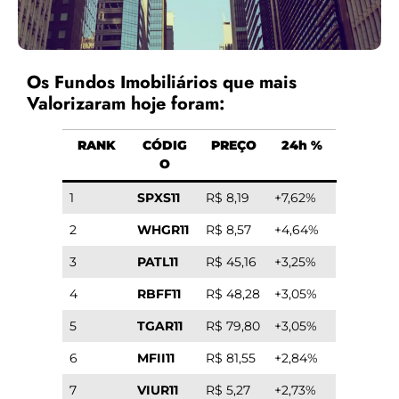
Os Fundos Imobiliários que mais
Valorizaram hoje foram:
RANK
CÓDIG
PREÇO
24h %
O
1
SPXS11
R$ 8,19
+7,62%
2
WHGR11
R$ 8,57
+4,64%
3
PATL11
R$ 45,16
+3,25%
4
RBFF11
R$ 48,28
+3,05%
5
TGAR11
R$ 79,80
+3,05%
6
MFII11
R$ 81,55
+2,84%
7
VIUR11
R$ 5,27
+2,73%