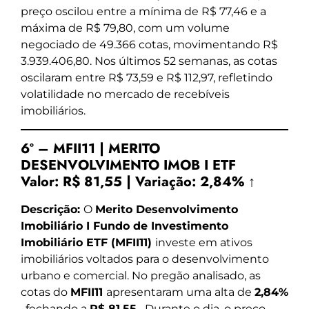
preço oscilou entre a mínima de R$ 77,46 e a
máxima de R$ 79,80, com um volume
negociado de 49.366 cotas, movimentando R$
3.939.406,80. Nos últimos 52 semanas, as cotas
oscilaram entre R$ 73,59 e R$ 112,97, refletindo
volatilidade no mercado de recebíveis
imobiliários.
6º – MFII11 | MERITO
DESENVOLVIMENTO IMOB I ETF
Valor:
R$ 81,55
|
Variação:
2,84% ↑
Descrição:
O
Merito Desenvolvimento
Imobiliário I Fundo de Investimento
Imobiliário ETF (MFII11)
investe em ativos
imobiliários voltados para o desenvolvimento
urbano e comercial. No pregão analisado, as
cotas do
MFII11
apresentaram uma alta de
2,84%
, fechando a
R$ 81,55
. Durante o dia, o preço