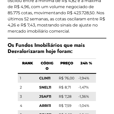
oscilou entre a mínima de R$ 4,82 e a máxima
de R$ 4,96, com um volume negociado de
85.775 cotas, movimentando R$ 423.728,50. Nos
últimos 52 semanas, as cotas oscilaram entre R$
4,26 e R$ 7,43, mostrando sinais de ajuste no
mercado imobiliário comercial.
Os Fundos Imobiliários que mais
Desvalorizaram hoje foram:
RANK
CÓDIG
PREÇO
24h %
O
1
CLIN11
R$ 76,00
-1,94%
2
SNEL11
R$ 8,71
-1,47%
3
JSAF11
R$ 7,28
-1,36%
4
ARRI11
R$ 7,59
-1,04%