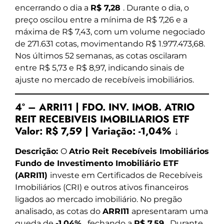
encerrando o dia a
R$ 7,28
. Durante o dia, o
preço oscilou entre a mínima de R$ 7,26 e a
máxima de R$ 7,43, com um volume negociado
de 271.631 cotas, movimentando R$ 1.977.473,68.
Nos últimos 52 semanas, as cotas oscilaram
entre R$ 5,73 e R$ 8,97, indicando sinais de
ajuste no mercado de recebíveis imobiliários.
4º – ARRI11 | FDO. INV. IMOB. ATRIO
REIT RECEBIVEIS IMOBILIARIOS ETF
Valor:
R$ 7,59
|
Variação:
-1,04% ↓
Descrição:
O
Atrio Reit Recebíveis Imobiliários
Fundo de Investimento Imobiliário ETF
(ARRI11)
investe em Certificados de Recebíveis
Imobiliários (CRI) e outros ativos financeiros
ligados ao mercado imobiliário. No pregão
analisado, as cotas do
ARRI11
apresentaram uma
queda de
-1,04%
, fechando a
R$ 7,59
. Durante