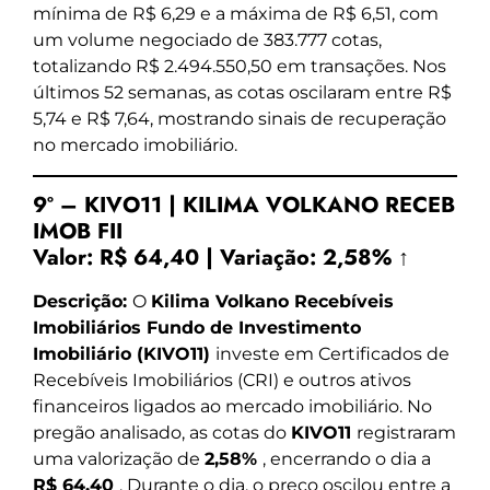
mínima de R$ 6,29 e a máxima de R$ 6,51, com
um volume negociado de 383.777 cotas,
totalizando R$ 2.494.550,50 em transações. Nos
últimos 52 semanas, as cotas oscilaram entre R$
5,74 e R$ 7,64, mostrando sinais de recuperação
no mercado imobiliário.
9º – KIVO11 | KILIMA VOLKANO RECEB
IMOB FII
Valor:
R$ 64,40
|
Variação:
2,58% ↑
Descrição:
O
Kilima Volkano Recebíveis
Imobiliários Fundo de Investimento
Imobiliário (KIVO11)
investe em Certificados de
Recebíveis Imobiliários (CRI) e outros ativos
financeiros ligados ao mercado imobiliário. No
pregão analisado, as cotas do
KIVO11
registraram
uma valorização de
2,58%
, encerrando o dia a
R$ 64,40
. Durante o dia, o preço oscilou entre a