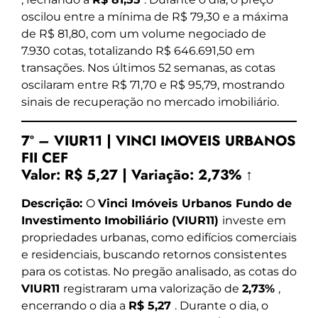
oscilou entre a mínima de R$ 79,30 e a máxima
de R$ 81,80, com um volume negociado de
7.930 cotas, totalizando R$ 646.691,50 em
transações. Nos últimos 52 semanas, as cotas
oscilaram entre R$ 71,70 e R$ 95,79, mostrando
sinais de recuperação no mercado imobiliário.
7º – VIUR11 | VINCI IMOVEIS URBANOS
FII CEF
Valor:
R$ 5,27
|
Variação:
2,73% ↑
Descrição:
O
Vinci Imóveis Urbanos Fundo de
Investimento Imobiliário (VIUR11)
investe em
propriedades urbanas, como edifícios comerciais
e residenciais, buscando retornos consistentes
para os cotistas. No pregão analisado, as cotas do
VIUR11
registraram uma valorização de
2,73%
,
encerrando o dia a
R$ 5,27
. Durante o dia, o