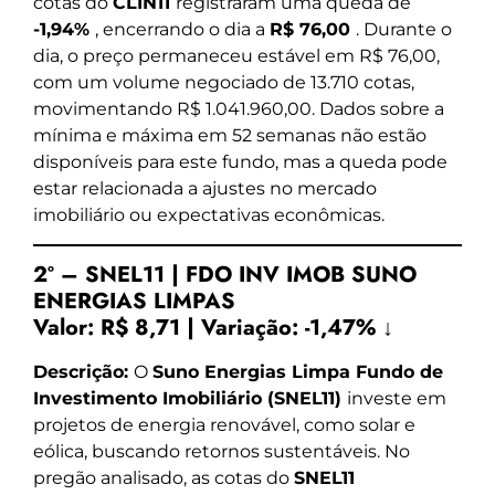
cotas do
CLIN11
registraram uma queda de
-1,94%
, encerrando o dia a
R$ 76,00
. Durante o
dia, o preço permaneceu estável em R$ 76,00,
com um volume negociado de 13.710 cotas,
movimentando R$ 1.041.960,00. Dados sobre a
mínima e máxima em 52 semanas não estão
disponíveis para este fundo, mas a queda pode
estar relacionada a ajustes no mercado
imobiliário ou expectativas econômicas.
2º – SNEL11 | FDO INV IMOB SUNO
ENERGIAS LIMPAS
Valor:
R$ 8,71
|
Variação:
-1,47% ↓
Descrição:
O
Suno Energias Limpa Fundo de
Investimento Imobiliário (SNEL11)
investe em
projetos de energia renovável, como solar e
eólica, buscando retornos sustentáveis. No
pregão analisado, as cotas do
SNEL11