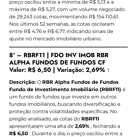
preço oscilou entre a mínima de R$ 5,13 e a
máxima de R$ 5,27, com um volume negociado
de 29.243 cotas, movimentando R$ 154.110,61.
Nos últimos 52 semanas, as cotas oscilaram
entre R$ 4,76 e R$ 6,77, indicando sinais de
ajuste no mercado imobiliário urbano.
8º – RBRF11 | FDO INV IMOB RBR
ALPHA FUNDOS DE FUNDOS CF
Valor:
R$ 6,50
|
Variação:
2,69% ↑
Descrição:
O
RBR Alpha Fundos de Fundos
Fundo de Investimento Imobiliário (RBRF11)
é
um fundo de fundos que investe em outros
fundos imobiliários, buscando diversificação e
proteção contra volatilidades específicas. No
pregão analisado, as cotas do
RBRF11
apresentaram uma alta de
2,69%
, fechando a
R$ 6,50
. Durante o dia, o preço oscilou entre a