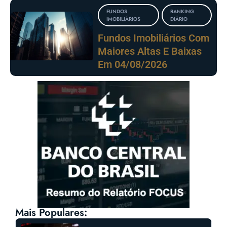
FUNDOS
RANKING
IMOBILIÁRIOS
DIÁRIO
Fundos Imobiliários Com
Maiores Altas E Baixas
Em 04/08/2026
Mais Populares: