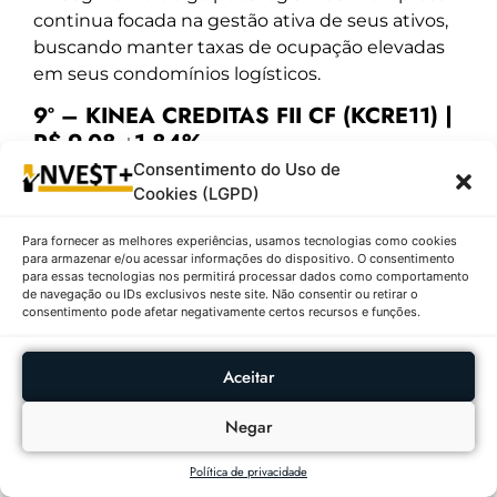
continua focada na gestão ativa de seus ativos,
buscando manter taxas de ocupação elevadas
em seus condomínios logísticos.
9º – KINEA CREDITAS FII CF (KCRE11) |
R$ 9,08 ↓1,84%
Consentimento do Uso de
Descrição:
O KCRE11 encerrou o dia com uma
Cookies (LGPD)
queda de 1,84%, cotado a R$ 9,08, contra o
fechamento anterior de R$ 9,25. O ativo
Para fornecer as melhores experiências, usamos tecnologias como cookies
para armazenar e/ou acessar informações do dispositivo. O consentimento
apresentou comportamento estável durante o
para essas tecnologias nos permitirá processar dados como comportamento
pregão, mantendo-se em R$ 9,08 tanto na
de navegação ou IDs exclusivos neste site. Não consentir ou retirar o
consentimento pode afetar negativamente certos recursos e funções.
mínima quanto na máxima do dia. Foram
negociadas 32.936 ações, movimentando um
volume financeiro de R$ 299.058,88. Para este
Aceitar
ativo, não há dados de mínima e máxima em 52
Negar
semanas disponíveis. A cotação estável ao longo
do dia, apesar da desvalorização, indica um
Política de privacidade
mercado com pouca pressão de compra e