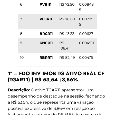
6
PVBI11
R$ 72.50
0.00848
5
7
VCJR11
R$ 76.60
0.00789
5
8
BRCR11
R$ 43.33
0.00627
9
KNCR11
R$
0.004911
106.41
10
RBRR11
R$ 82.49
0.00475
1º – FDO INV IMOB TG ATIVO REAL CF
(TGAR11) | R$ 53,54 ↑3,86%
Descrição:
O ativo TGAR11 apresentou um
desempenho de destaque na sessão, fechando
a R$ 53,54, o que representa uma variação
positiva expressiva de 3,86% em relação ao
fechamento anterior de R$ 51,55. A máxima do