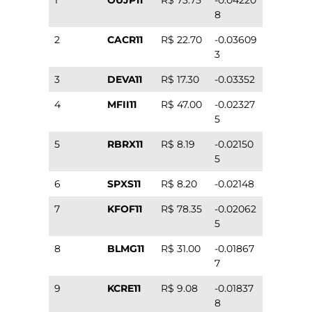
1
OUJP11
R$ 73.75
-0.04220
8
2
CACR11
R$ 22.70
-0.03609
3
3
DEVA11
R$ 17.30
-0.03352
4
MFII11
R$ 47.00
-0.02327
5
5
RBRX11
R$ 8.19
-0.02150
5
6
SPXS11
R$ 8.20
-0.02148
7
KFOF11
R$ 78.35
-0.02062
5
8
BLMG11
R$ 31.00
-0.01867
7
9
KCRE11
R$ 9.08
-0.01837
8