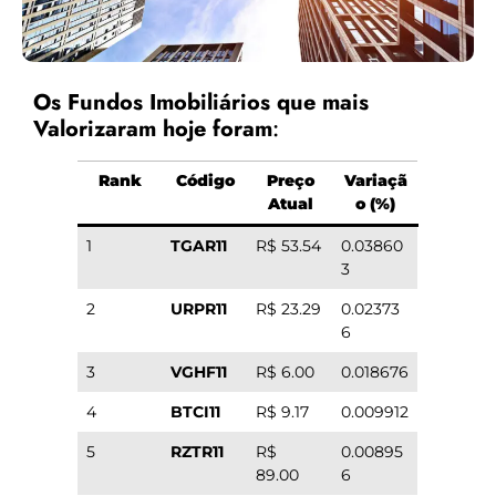
Os Fundos Imobiliários que mais
Valorizaram hoje foram
:
Rank
Código
Preço
Variaçã
Atual
o (%)
1
TGAR11
R$ 53.54
0.03860
3
2
URPR11
R$ 23.29
0.02373
6
3
VGHF11
R$ 6.00
0.018676
4
BTCI11
R$ 9.17
0.009912
5
RZTR11
R$
0.00895
89.00
6