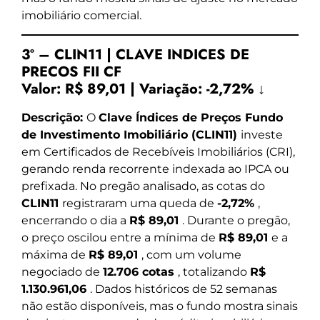
imobiliário comercial.
3º – CLIN11 | CLAVE INDICES DE
PRECOS FII CF
Valor:
R$ 89,01
|
Variação:
-2,72% ↓
Descrição:
O
Clave Índices de Preços Fundo
de Investimento Imobiliário (CLIN11)
investe
em Certificados de Recebíveis Imobiliários (CRI),
gerando renda recorrente indexada ao IPCA ou
prefixada. No pregão analisado, as cotas do
CLIN11
registraram uma queda de
-2,72%
,
encerrando o dia a
R$ 89,01
. Durante o pregão,
o preço oscilou entre a mínima de
R$ 89,01
e a
máxima de
R$ 89,01
, com um volume
negociado de
12.706 cotas
, totalizando
R$
1.130.961,06
. Dados históricos de 52 semanas
não estão disponíveis, mas o fundo mostra sinais