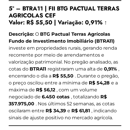
5º – BTRA11 | FII BTG PACTUAL TERRAS
AGRICOLAS CEF
Valor:
R$ 55,50
|
Variação:
0,91% ↑
Descrição:
O
BTG Pactual Terras Agrícolas
Fundo de Investimento Imobiliário (BTRA11)
investe em propriedades rurais, gerando renda
recorrente por meio de arrendamentos e
valorização patrimonial. No pregão analisado, as
cotas do
BTRA11
registraram uma alta de
0,91%
,
encerrando o dia a
R$ 55,50
. Durante o pregão,
o preço oscilou entre a mínima de
R$ 54,28
e a
máxima de
R$ 56,12
, com um volume
negociado de
6.450 cotas
, totalizando
R$
357.975,00
. Nos últimos 52 semanas, as cotas
oscilaram entre
R$ 34,39
e
R$ 61,81
, indicando
sinais de ajuste positivo no mercado agrícola.