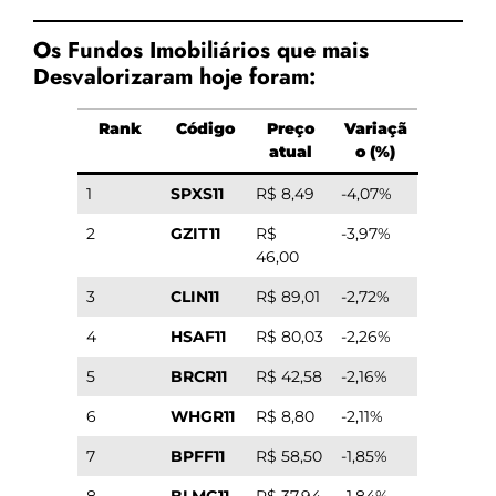
Os Fundos Imobiliários que mais
Desvalorizaram hoje foram:
Rank
Código
Preço
Variaçã
atual
o (%)
1
SPXS11
R$ 8,49
-4,07%
2
GZIT11
R$
-3,97%
46,00
3
CLIN11
R$ 89,01
-2,72%
4
HSAF11
R$ 80,03
-2,26%
5
BRCR11
R$ 42,58
-2,16%
6
WHGR11
R$ 8,80
-2,11%
7
BPFF11
R$ 58,50
-1,85%