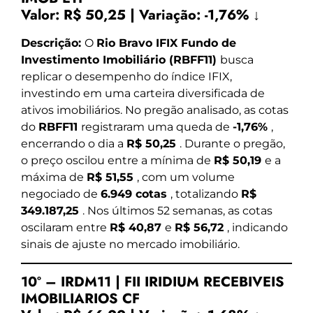
Valor:
R$ 50,25
|
Variação:
-1,76% ↓
Descrição:
O
Rio Bravo IFIX Fundo de
Investimento Imobiliário (RBFF11)
busca
replicar o desempenho do índice IFIX,
investindo em uma carteira diversificada de
ativos imobiliários. No pregão analisado, as cotas
do
RBFF11
registraram uma queda de
-1,76%
,
encerrando o dia a
R$ 50,25
. Durante o pregão,
o preço oscilou entre a mínima de
R$ 50,19
e a
máxima de
R$ 51,55
, com um volume
negociado de
6.949 cotas
, totalizando
R$
349.187,25
. Nos últimos 52 semanas, as cotas
oscilaram entre
R$ 40,87
e
R$ 56,72
, indicando
sinais de ajuste no mercado imobiliário.
10º – IRDM11 | FII IRIDIUM RECEBIVEIS
IMOBILIARIOS CF