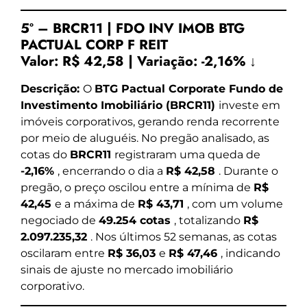
5º – BRCR11 | FDO INV IMOB BTG
PACTUAL CORP F REIT
Valor:
R$ 42,58
|
Variação:
-2,16% ↓
Descrição:
O
BTG Pactual Corporate Fundo de
Investimento Imobiliário (BRCR11)
investe em
imóveis corporativos, gerando renda recorrente
por meio de aluguéis. No pregão analisado, as
cotas do
BRCR11
registraram uma queda de
-2,16%
, encerrando o dia a
R$ 42,58
. Durante o
pregão, o preço oscilou entre a mínima de
R$
42,45
e a máxima de
R$ 43,71
, com um volume
negociado de
49.254 cotas
, totalizando
R$
2.097.235,32
. Nos últimos 52 semanas, as cotas
oscilaram entre
R$ 36,03
e
R$ 47,46
, indicando
sinais de ajuste no mercado imobiliário
corporativo.