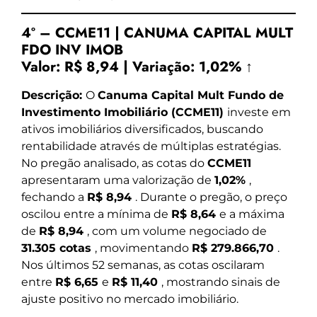
4º – CCME11 | CANUMA CAPITAL MULT
FDO INV IMOB
Valor:
R$ 8,94
|
Variação:
1,02% ↑
Descrição:
O
Canuma Capital Mult Fundo de
Investimento Imobiliário (CCME11)
investe em
ativos imobiliários diversificados, buscando
rentabilidade através de múltiplas estratégias.
No pregão analisado, as cotas do
CCME11
apresentaram uma valorização de
1,02%
,
fechando a
R$ 8,94
. Durante o pregão, o preço
oscilou entre a mínima de
R$ 8,64
e a máxima
de
R$ 8,94
, com um volume negociado de
31.305 cotas
, movimentando
R$ 279.866,70
.
Nos últimos 52 semanas, as cotas oscilaram
entre
R$ 6,65
e
R$ 11,40
, mostrando sinais de
ajuste positivo no mercado imobiliário.