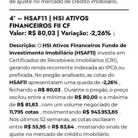
de ajuste no mercado de crédito imobiliário.
4º – HSAF11 | HSI ATIVOS
FINANCEIROS FII CF
Valor:
R$ 80,03
|
Variação:
-2,26% ↓
Descrição:
O
HSI Ativos Financeiros Fundo de
Investimento Imobiliário (HSAF11)
investe em
Certificados de Recebíveis Imobiliários (CRI),
gerando renda recorrente indexada ao IPCA ou
prefixada. No pregão analisado, as cotas do
HSAF11
apresentaram uma queda de
-2,26%
,
fechando a
R$ 80,03
. Durante o pregão, o preço
oscilou entre a mínima de
R$ 80,00
e a máxima
de
R$ 81,83
, com um volume negociado de
11.795 cotas
, movimentando
R$ 943.953,85
.
Nos últimos 52 semanas, as cotas oscilaram
entre
R$ 55,95
e
R$ 83,64
, mostrando sinais de
ajuste no mercado de crédito imobiliário.