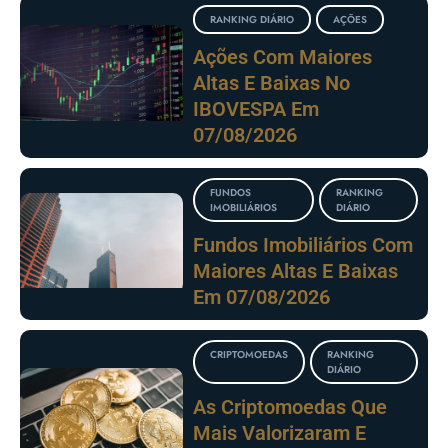
RANKING DIÁRIO
AÇÕES
Ações Com Maiores
Altas E Baixas No
IBOVESPA Em
07/08/2026
FUNDOS
RANKING
IMOBILIÁRIOS
DIÁRIO
Fundos Imobiliários Com
Maiores Altas E Baixas
Em 07/08/2026
CRIPTOMOEDAS
RANKING
DIÁRIO
As Criptomoedas Que
Mais Valorizaram E