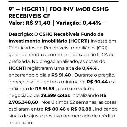
9º – HGCR11 | FDO INV IMOB CSHG
RECEBIVEIS CF
Valor:
R$ 91,40
|
Variação:
0,44% ↑
Descrição:
O
CSHG Recebíveis Fundo de
Investimento Imobiliário (HGCR11)
investe em
Certificados de Recebíveis Imobiliários (CRI),
gerando renda recorrente indexada ao IPCA ou
prefixada. No pregão analisado, as cotas do
HGCR11
registraram uma alta de
0,44%
,
encerrando o dia a
R$ 91,40
. Durante o pregão,
o preço oscilou entre a mínima de
R$ 90,44
e a
máxima de
R$ 91,68
, com um volume
negociado de
29.599 cotas
, totalizando
R$
2.705.348,60
. Nos últimos 52 semanas, as cotas
oscilaram entre
R$ 80,46
e
R$ 96,88
, indicando
sinais de ajuste positivo no mercado de crédito
imobiliário.