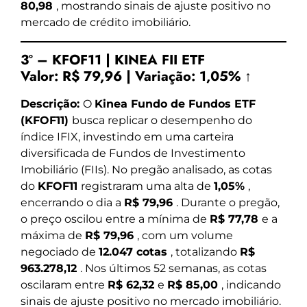
80,98
, mostrando sinais de ajuste positivo no
mercado de crédito imobiliário.
3º – KFOF11 | KINEA FII ETF
Valor:
R$ 79,96
|
Variação:
1,05% ↑
Descrição:
O
Kinea Fundo de Fundos ETF
(KFOF11)
busca replicar o desempenho do
índice IFIX, investindo em uma carteira
diversificada de Fundos de Investimento
Imobiliário (FIIs). No pregão analisado, as cotas
do
KFOF11
registraram uma alta de
1,05%
,
encerrando o dia a
R$ 79,96
. Durante o pregão,
o preço oscilou entre a mínima de
R$ 77,78
e a
máxima de
R$ 79,96
, com um volume
negociado de
12.047 cotas
, totalizando
R$
963.278,12
. Nos últimos 52 semanas, as cotas
oscilaram entre
R$ 62,32
e
R$ 85,00
, indicando
sinais de ajuste positivo no mercado imobiliário.