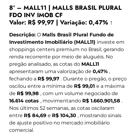
8º – MALL11 | MALLS BRASIL PLURAL
FDO INV IMOB CF
Valor:
R$ 99,97
|
Variação:
0,47% ↑
Descrição:
O
Malls Brasil Plural Fundo de
Investimento Imobiliário (MALL11)
investe em
shoppings centers premium no Brasil, gerando
renda recorrente por meio de aluguéis. No
pregão analisado, as cotas do
MALL11
apresentaram uma valorização de
0,47%
,
fechando a
R$ 99,97
. Durante o pregão, o preço
oscilou entre a mínima de
R$ 99,01
e a máxima
de
R$ 99,98
, com um volume negociado de
16.614 cotas
, movimentando
R$ 1.660.901,58
.
Nos últimos 52 semanas, as cotas oscilaram
entre
R$ 84,69
e
R$ 104,30
, mostrando sinais
de ajuste positivo no mercado imobiliário
comercial.