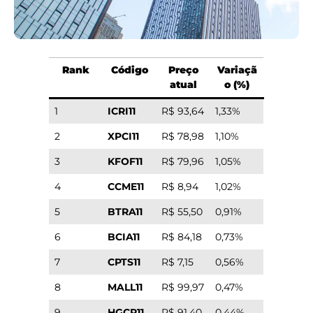
Rank
Código
Preço
Variaçã
atual
o (%)
1
ICRI11
R$ 93,64
1,33%
2
XPCI11
R$ 78,98
1,10%
3
KFOF11
R$ 79,96
1,05%
4
CCME11
R$ 8,94
1,02%
5
BTRA11
R$ 55,50
0,91%
6
BCIA11
R$ 84,18
0,73%
7
CPTS11
R$ 7,15
0,56%
8
MALL11
R$ 99,97
0,47%
9
HGCR11
R$ 91,40
0,44%