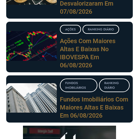
Desvalorizaram Em
07/08/2026
AÇÕES
RANKING DIÁRIO
Ações Com Maiores
Altas E Baixas No
IBOVESPA Em
06/08/2026
FUNDOS
RANKING
IMOBILIÁRIOS
DIÁRIO
Fundos Imobiliários Com
Maiores Altas E Baixas
Em 06/08/2026