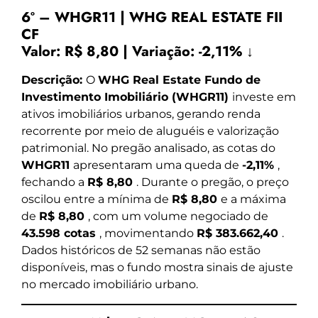
6º – WHGR11 | WHG REAL ESTATE FII
CF
Valor:
R$ 8,80
|
Variação:
-2,11% ↓
Descrição:
O
WHG Real Estate Fundo de
Investimento Imobiliário (WHGR11)
investe em
ativos imobiliários urbanos, gerando renda
recorrente por meio de aluguéis e valorização
patrimonial. No pregão analisado, as cotas do
WHGR11
apresentaram uma queda de
-2,11%
,
fechando a
R$ 8,80
. Durante o pregão, o preço
oscilou entre a mínima de
R$ 8,80
e a máxima
de
R$ 8,80
, com um volume negociado de
43.598 cotas
, movimentando
R$ 383.662,40
.
Dados históricos de 52 semanas não estão
disponíveis, mas o fundo mostra sinais de ajuste
no mercado imobiliário urbano.