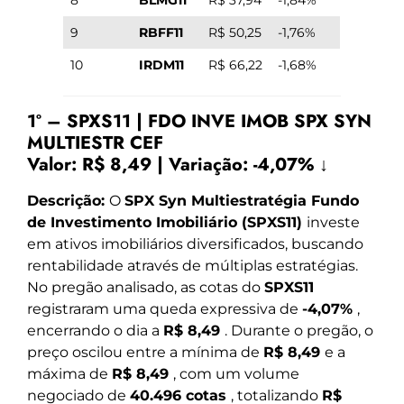
8
BLMG11
R$ 37,94
-1,84%
9
RBFF11
R$ 50,25
-1,76%
10
IRDM11
R$ 66,22
-1,68%
1º – SPXS11 | FDO INVE IMOB SPX SYN
MULTIESTR CEF
Valor:
R$ 8,49
|
Variação:
-4,07% ↓
Descrição:
O
SPX Syn Multiestratégia Fundo
de Investimento Imobiliário (SPXS11)
investe
em ativos imobiliários diversificados, buscando
rentabilidade através de múltiplas estratégias.
No pregão analisado, as cotas do
SPXS11
registraram uma queda expressiva de
-4,07%
,
encerrando o dia a
R$ 8,49
. Durante o pregão, o
preço oscilou entre a mínima de
R$ 8,49
e a
máxima de
R$ 8,49
, com um volume
negociado de
40.496 cotas
, totalizando
R$