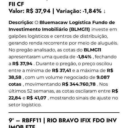
FII CF
Valor:
R$ 37,94
|
Variação:
-1,84% ↓
Descrição:
O
Bluemacaw Logística Fundo de
Investimento Imobiliário (BLMG11)
investe em
galpões logísticos e centros de distribuição,
gerando renda recorrente por meio de aluguéis.
No pregão analisado, as cotas do
BLMG11
apresentaram uma queda de
-1,84%
, fechando
a
R$ 37,94
. Durante o pregão, o preço oscilou
entre a mínima de
R$ 37,41
e a máxima de
R$
38,58
, com um volume negociado de
9.087
cotas
, movimentando
R$ 344.760,78
. Nos
últimos 52 semanas, as cotas oscilaram entre
R$
22,84
e
R$ 41,07
, mostrando sinais de ajuste no
setor logístico.
9º – RBFF11 | RIO BRAVO IFIX FDO INV
IMOB ETF