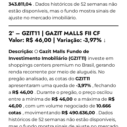
343.811,04
. Dados históricos de 52 semanas não
estão disponíveis, mas o fundo mostra sinais de
ajuste no mercado imobiliário.
2º – GZIT11 | GAZIT MALLS FII CF
Valor:
R$ 46,00
|
Variação:
-3,97% ↓
Descrição:
O
Gazit Malls Fundo de
Investimento Imobiliário (GZIT11)
investe em
shoppings centers premium no Brasil, gerando
renda recorrente por meio de aluguéis. No
pregão analisado, as cotas do
GZIT11
apresentaram uma queda de
-3,97%
, fechando
a
R$ 46,00
. Durante o pregão, o preço oscilou
entre a mínima de
R$ 46,00
e a máxima de
R$
46,00
, com um volume negociado de
10.666
cotas
, movimentando
R$ 490.636,00
. Dados
históricos de 52 semanas não estão disponíveis,
mas o fundo mostra sinais de ajuste no mercado