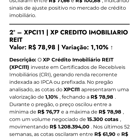
oscilaram entre
R$ 71,66
e
R$ 100,88
, indicando
sinais de ajuste positivo no mercado de crédito
imobiliário.
2º – XPCI11 | XP CREDITO IMOBILIARIO
REIT
Valor:
R$ 78,98
|
Variação:
1,10% ↑
Descrição:
O
XP Crédito Imobiliário REIT
(XPCI11)
investe em Certificados de Recebíveis
Imobiliários (CRI), gerando renda recorrente
indexada ao IPCA ou prefixada. No pregão
analisado, as cotas do
XPCI11
apresentaram uma
valorização de
1,10%
, fechando a
R$ 78,98
.
Durante o pregão, o preço oscilou entre a
mínima de
R$ 76,77
e a máxima de
R$ 78,98
,
com um volume negociado de
15.300 cotas
,
movimentando
R$ 1.208.394,00
. Nos últimos 52
semanas, as cotas oscilaram entre
R$ 61,90
e
R$