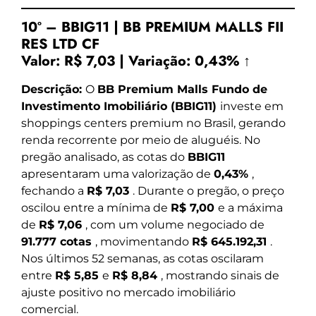
10º – BBIG11 | BB PREMIUM MALLS FII
RES LTD CF
Valor:
R$ 7,03
|
Variação:
0,43% ↑
Descrição:
O
BB Premium Malls Fundo de
Investimento Imobiliário (BBIG11)
investe em
shoppings centers premium no Brasil, gerando
renda recorrente por meio de aluguéis. No
pregão analisado, as cotas do
BBIG11
apresentaram uma valorização de
0,43%
,
fechando a
R$ 7,03
. Durante o pregão, o preço
oscilou entre a mínima de
R$ 7,00
e a máxima
de
R$ 7,06
, com um volume negociado de
91.777 cotas
, movimentando
R$ 645.192,31
.
Nos últimos 52 semanas, as cotas oscilaram
entre
R$ 5,85
e
R$ 8,84
, mostrando sinais de
ajuste positivo no mercado imobiliário
comercial.