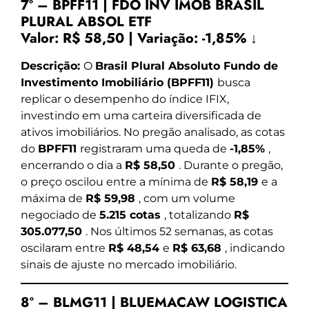
7º – BPFF11 | FDO INV IMOB BRASIL
PLURAL ABSOL ETF
Valor:
R$ 58,50
|
Variação:
-1,85% ↓
Descrição:
O
Brasil Plural Absoluto Fundo de
Investimento Imobiliário (BPFF11)
busca
replicar o desempenho do índice IFIX,
investindo em uma carteira diversificada de
ativos imobiliários. No pregão analisado, as cotas
do
BPFF11
registraram uma queda de
-1,85%
,
encerrando o dia a
R$ 58,50
. Durante o pregão,
o preço oscilou entre a mínima de
R$ 58,19
e a
máxima de
R$ 59,98
, com um volume
negociado de
5.215 cotas
, totalizando
R$
305.077,50
. Nos últimos 52 semanas, as cotas
oscilaram entre
R$ 48,54
e
R$ 63,68
, indicando
sinais de ajuste no mercado imobiliário.
8º – BLMG11 | BLUEMACAW LOGISTICA