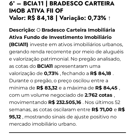
6º – BCIA11 | BRADESCO CARTEIRA
IMOB ATIVA FII OF
Valor:
R$ 84,18
|
Variação:
0,73% ↑
Descrição:
O
Bradesco Carteira Imobiliária
Ativa Fundo de Investimento Imobiliário
(BCIA11)
investe em ativos imobiliários urbanos,
gerando renda recorrente por meio de aluguéis
e valorização patrimonial. No pregão analisado,
as cotas do
BCIA11
apresentaram uma
valorização de
0,73%
, fechando a
R$ 84,18
.
Durante o pregão, o preço oscilou entre a
mínima de
R$ 83,32
e a máxima de
R$ 84,45
,
com um volume negociado de
2.762 cotas
,
movimentando
R$ 232.505,16
. Nos últimos 52
semanas, as cotas oscilaram entre
R$ 71,00
e
R$
95,12
, mostrando sinais de ajuste positivo no
mercado imobiliário urbano.