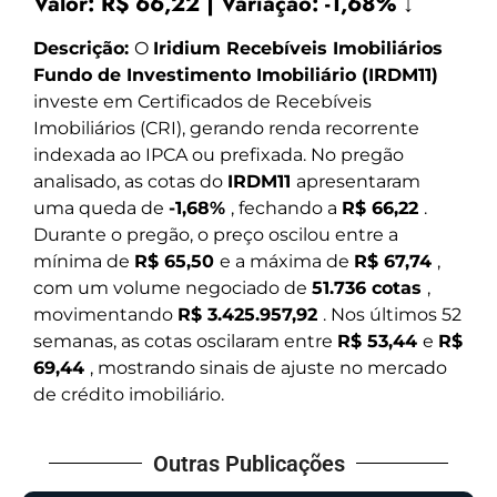
Valor:
R$ 66,22
|
Variação:
-1,68% ↓
Descrição:
O
Iridium Recebíveis Imobiliários
Fundo de Investimento Imobiliário (IRDM11)
investe em Certificados de Recebíveis
Imobiliários (CRI), gerando renda recorrente
indexada ao IPCA ou prefixada. No pregão
analisado, as cotas do
IRDM11
apresentaram
uma queda de
-1,68%
, fechando a
R$ 66,22
.
Durante o pregão, o preço oscilou entre a
mínima de
R$ 65,50
e a máxima de
R$ 67,74
,
com um volume negociado de
51.736 cotas
,
movimentando
R$ 3.425.957,92
. Nos últimos 52
semanas, as cotas oscilaram entre
R$ 53,44
e
R$
69,44
, mostrando sinais de ajuste no mercado
de crédito imobiliário.
Outras Publicações