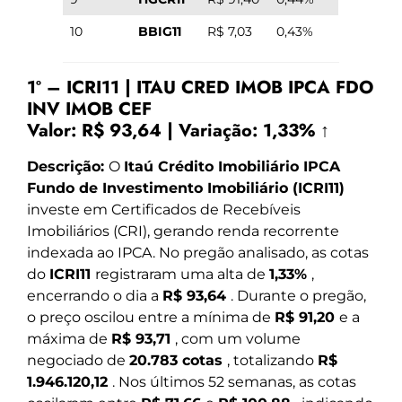
10
BBIG11
R$ 7,03
0,43%
1º – ICRI11 | ITAU CRED IMOB IPCA FDO
INV IMOB CEF
Valor:
R$ 93,64
|
Variação:
1,33% ↑
Descrição:
O
Itaú Crédito Imobiliário IPCA
Fundo de Investimento Imobiliário (ICRI11)
investe em Certificados de Recebíveis
Imobiliários (CRI), gerando renda recorrente
indexada ao IPCA. No pregão analisado, as cotas
do
ICRI11
registraram uma alta de
1,33%
,
encerrando o dia a
R$ 93,64
. Durante o pregão,
o preço oscilou entre a mínima de
R$ 91,20
e a
máxima de
R$ 93,71
, com um volume
negociado de
20.783 cotas
, totalizando
R$
1.946.120,12
. Nos últimos 52 semanas, as cotas