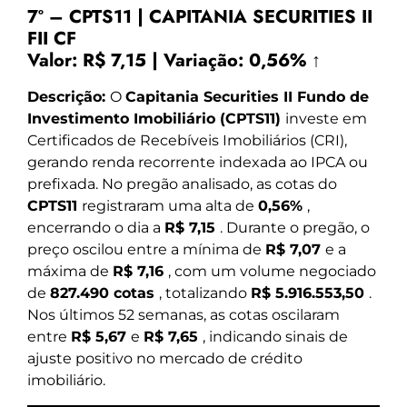
7º – CPTS11 | CAPITANIA SECURITIES II
FII CF
Valor:
R$ 7,15
|
Variação:
0,56% ↑
Descrição:
O
Capitania Securities II Fundo de
Investimento Imobiliário (CPTS11)
investe em
Certificados de Recebíveis Imobiliários (CRI),
gerando renda recorrente indexada ao IPCA ou
prefixada. No pregão analisado, as cotas do
CPTS11
registraram uma alta de
0,56%
,
encerrando o dia a
R$ 7,15
. Durante o pregão, o
preço oscilou entre a mínima de
R$ 7,07
e a
máxima de
R$ 7,16
, com um volume negociado
de
827.490 cotas
, totalizando
R$ 5.916.553,50
.
Nos últimos 52 semanas, as cotas oscilaram
entre
R$ 5,67
e
R$ 7,65
, indicando sinais de
ajuste positivo no mercado de crédito
imobiliário.