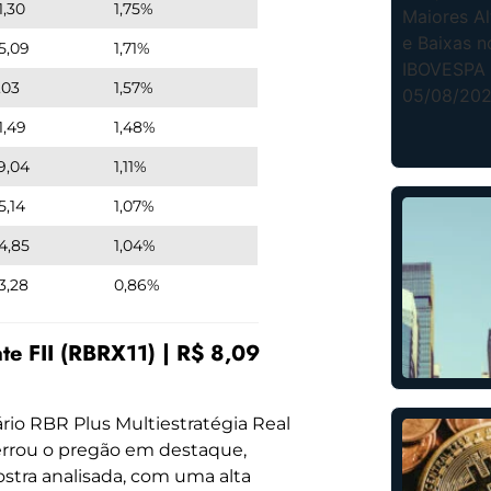
1,30
1,75%
5,09
1,71%
,03
1,57%
1,49
1,48%
9,04
1,11%
5,14
1,07%
4,85
1,04%
3,28
0,86%
ate FII (RBRX11) | R$ 8,09
rio RBR Plus Multiestratégia Real
errou o pregão em destaque,
ostra analisada, com uma alta