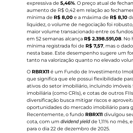
expressiva de
5,46%
. O preço atual de fecha
aumento de R$ 0,42 em relação ao fechamento
mínima de
R$ 8,00
e a máxima de
R$ 8,10
du
liquidez, o volume de negociação foi robusto
maior volume transacionado entre os fundos
em 52 semanas alcança
R$ 2.398.591,08
. No
mínima registrada foi de
R$ 7,57
, mas o dad
nesta base. Este desempenho sugere um fort
tanto na valorização quanto no elevado vol
O
RBRX11
é um Fundo de Investimento Imobili
que significa que ele possui flexibilidade p
ativos do setor imobiliário, incluindo imóveis fí
imobiliária (como CRIs), e cotas de outros FI
diversificação busca mitigar riscos e aproveit
oportunidades do mercado imobiliário para ge
Recentemente, o fundo
RBRX11
divulgou se
cota, com um
de 1,11% no mês,
dividend yield
para o dia 22 de dezembro de 2025.