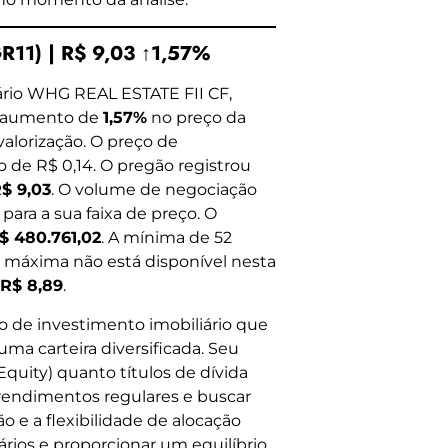
11) | R$ 9,03 ↑1,57%
ário WHG REAL ESTATE FII CF,
m aumento de
1,57%
no preço da
valorização. O preço de
 de R$ 0,14. O pregão registrou
$ 9,03
. O volume de negociação
para a sua faixa de preço. O
$ 480.761,02
. A mínima de 52
 máxima não está disponível nesta
R$ 8,89
.
o de investimento imobiliário que
a carteira diversificada. Seu
 (Equity) quanto títulos de dívida
 rendimentos regulares e buscar
ão e a flexibilidade de alocação
ários e proporcionar um equilíbrio