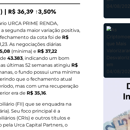
) | R$ 36,39 ↑3,50%
iário URCA PRIME RENDA,
a segunda maior variação positiva,
 fechamento da cota foi de
R$
,23. As negociações diárias
5,08
(mínima) e
R$ 37,22
 de
43.383
, indicando um bom
 nas últimas 52 semanas atingiu
R$
semanas, o fundo possui uma mínima
gerindo que o fechamento atual
período, mas com uma recuperação
erior era de
R$ 35,16
.
iário (FII) que se enquadra na
ria). Seu foco principal é a
iários (CRIs) e outros títulos e
o pela Urca Capital Partners, o