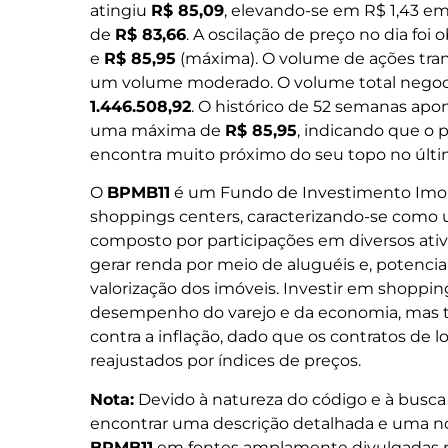
atingiu
R$ 85,09
, elevando-se em R$ 1,43 em
de
R$ 83,66
. A oscilação de preço no dia foi
e
R$ 85,95
(máxima). O volume de ações tran
um volume moderado. O volume total nego
1.446.508,92
. O histórico de 52 semanas ap
uma máxima de
R$ 85,95
, indicando que o 
encontra muito próximo do seu topo no últi
O
BPMB11
é um Fundo de Investimento Imob
shoppings centers, caracterizando-se como um 
composto por participações em diversos at
gerar renda por meio de aluguéis e, potenci
valorização dos imóveis. Investir em shoppin
desempenho do varejo e da economia, mas 
contra a inflação, dado que os contratos de
reajustados por índices de preços.
Nota:
Devido à natureza do código e à busca 
encontrar uma descrição detalhada e uma not
BPMB11
em fontes amplamente divulgadas 