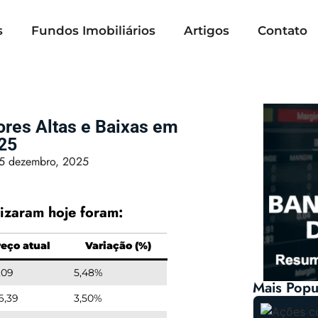
s
Fundos Imobiliários
Artigos
Contato
ores Altas e Baixas em
25
5 dezembro, 2025
izaram hoje foram:
reço atual
Variação (%)
,09
5,48%
Mais Popu
6,39
3,50%