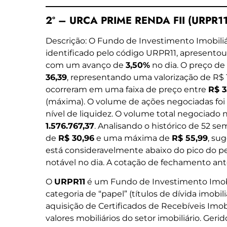
2º – URCA PRIME RENDA FII (URPR11
Descrição: O Fundo de Investimento Imobil
identificado pelo código URPR11, apresentou 
com um avanço de
3,50%
no dia. O preço de
36,39
, representando uma valorização de R$ 1
ocorreram em uma faixa de preço entre
R$ 3
(máxima). O volume de ações negociadas foi
nível de liquidez. O volume total negociado
1.576.767,37
. Analisando o histórico de 52 
de
R$ 30,96
e uma máxima de
R$ 55,99
, su
está consideravelmente abaixo do pico do 
notável no dia. A cotação de fechamento ant
O
URPR11
é um Fundo de Investimento Imobil
categoria de “papel” (títulos de dívida imobiliá
aquisição de Certificados de Recebíveis Imobil
valores mobiliários do setor imobiliário. Gerid