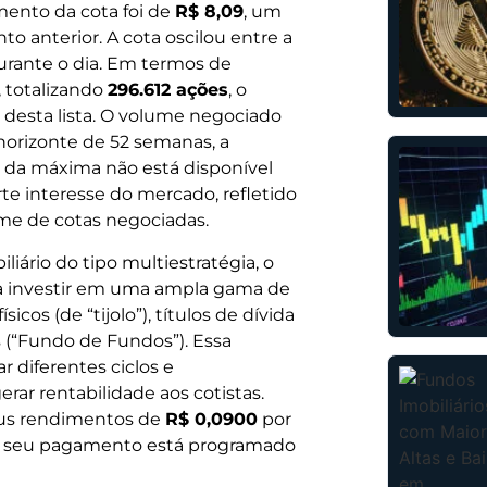
mento da cota foi de
R$ 8,09
, um
 anterior. A cota oscilou entre a
rante o dia. Em termos de
, totalizando
296.612 ações
, o
 desta lista. O volume negociado
 horizonte de 52 semanas, a
o da máxima não está disponível
e interesse do mercado, refletido
ume de cotas negociadas.
ário do tipo multiestratégia, o
ara investir em uma ampla gama de
sicos (de “tijolo”), títulos de dívida
Is (“Fundo de Fundos”). Essa
ar diferentes ciclos e
rar rentabilidade aos cotistas.
us rendimentos de
R$ 0,0900
por
 e seu pagamento está programado