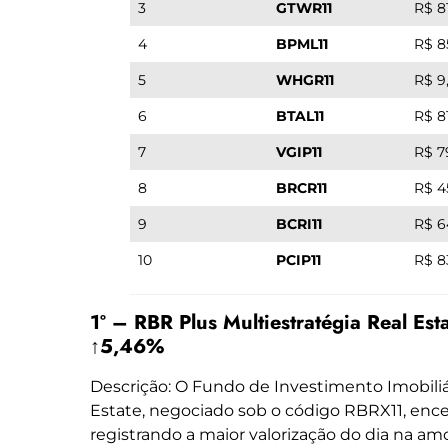
3
GTWR11
R$ 8
4
BPML11
R$ 8
5
WHGR11
R$ 9
6
BTAL11
R$ 8
7
VGIP11
R$ 7
8
BRCR11
R$ 4
9
BCRI11
R$ 6
10
PCIP11
R$ 8
1º – RBR Plus Multiestratégia Real Est
↑5,46%
Descrição: O Fundo de Investimento Imobiliá
Estate, negociado sob o código RBRX11, enc
registrando a maior valorização do dia na am