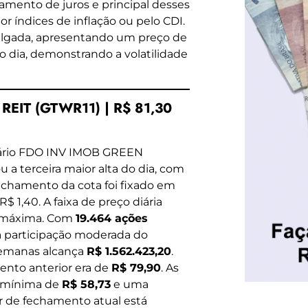
amento de juros e principal desses
r índices de inflação ou pelo CDI.
ulgada, apresentando um preço de
o dia, demonstrando a volatilidade
EIT (GTWR11) | R$ 81,30
iário FDO INV IMOB GREEN
a terceira maior alta do dia, com
fechamento da cota foi fixado em
 1,40. A faixa de preço diária
máxima. Com
19.464 ações
 participação moderada do
semanas alcança
R$ 1.562.423,20
.
ento anterior era de
R$ 79,90
. As
 mínima de
R$ 58,73
e uma
or de fechamento atual está