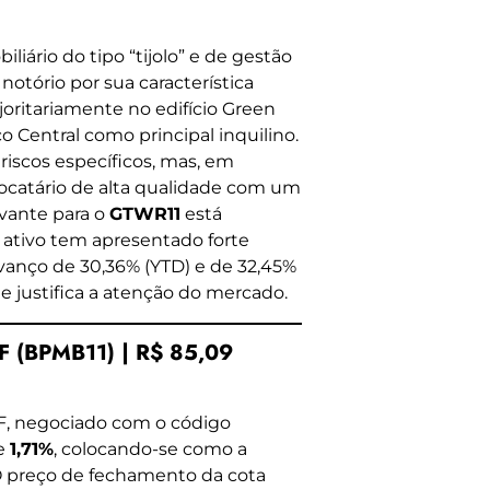
ário do tipo “tijolo” e de gestão
 notório por sua característica
oritariamente no edifício Green
co Central como principal inquilino.
riscos específicos, mas, em
locatário de alta qualidade com um
evante para o
GTWR11
está
 ativo tem apresentado forte
anço de 30,36% (YTD) e de 32,45%
 justifica a atenção do mercado.
 (BPMB11) | R$ 85,09
F, negociado com o código
de
1,71%
, colocando-se como a
 O preço de fechamento da cota