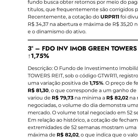
fundo busca obter retornos por meio do pag
títulos, que frequentemente são corrigidos po
Recentemente, a cotação do
URPR11
foi div
R$ 34,37 na abertura e máxima de R$ 35,20 n
e o dinamismo do ativo.
3º – FDO INV IMOB GREEN TOWERS R
↑1,75%
Descrição: O Fundo de Investimento Imobil
TOWERS REIT, sob o código GTWR11, registrou 
uma variação positiva de
1,75%
. O preço de 
R$ 81,30
, o que corresponde a um ganho de R$
variou de
R$ 79,73
na mínima a
R$ 82,02
na 
negociadas, o volume do dia demonstra uma
mercado. O volume total negociado em 52 
Em relação ao histórico, a cotação de fecham
extremidades de 52 semanas mostram uma
máxima de
R$ 82,02
, o que indica que o val