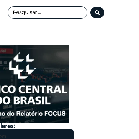
lares: