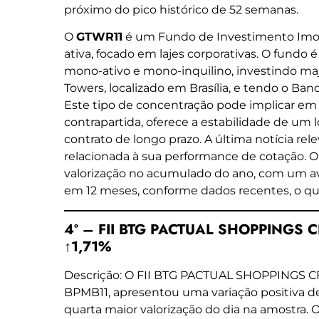
próximo do pico histórico de 52 semanas.
O
GTWR11
é um Fundo de Investimento Imobili
ativa, focado em lajes corporativas. O fundo é
mono-ativo e mono-inquilino, investindo maj
Towers, localizado em Brasília, e tendo o Ban
Este tipo de concentração pode implicar em 
contrapartida, oferece a estabilidade de um 
contrato de longo prazo. A última notícia rel
relacionada à sua performance de cotação. O
valorização no acumulado do ano, com um av
em 12 meses, conforme dados recentes, o que
4º – FII BTG PACTUAL SHOPPINGS CF
↑1,71%
Descrição: O FII BTG PACTUAL SHOPPINGS C
BPMB11, apresentou uma variação positiva 
quarta maior valorização do dia na amostra.