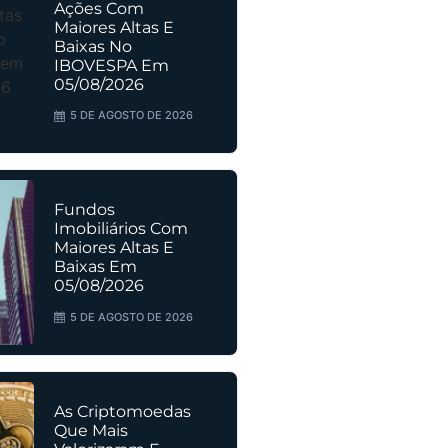
Ações Com
Maiores Altas E
Baixas No
IBOVESPA Em
05/08/2026
5 DE AGOSTO DE 2026
Fundos
Imobiliários Com
Maiores Altas E
Baixas Em
05/08/2026
5 DE AGOSTO DE 2026
As Criptomoedas
Que Mais