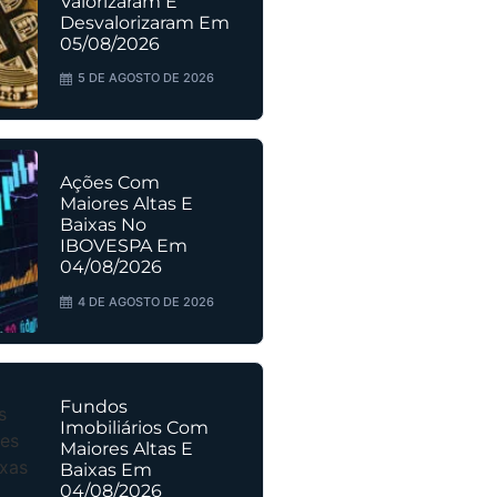
Valorizaram E
Desvalorizaram Em
05/08/2026
5 DE AGOSTO DE 2026
Ações Com
Maiores Altas E
Baixas No
IBOVESPA Em
04/08/2026
4 DE AGOSTO DE 2026
Fundos
Imobiliários Com
Maiores Altas E
Baixas Em
04/08/2026