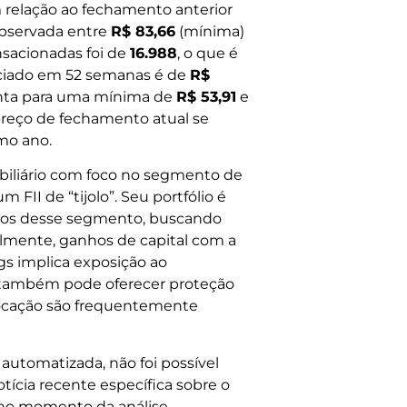
 relação ao fechamento anterior
 observada entre
R$ 83,66
(mínima)
sacionadas foi de
16.988
, o que é
ciado em 52 semanas é de
R$
onta para uma mínima de
R$ 53,91
e
preço de fechamento atual se
mo ano.
iliário com foco no segmento de
FII de “tijolo”. Seu portfólio é
ivos desse segmento, buscando
almente, ganhos de capital com a
gs implica exposição ao
também pode oferecer proteção
 locação são frequentemente
automatizada, não foi possível
ícia recente específica sobre o
no momento da análise.