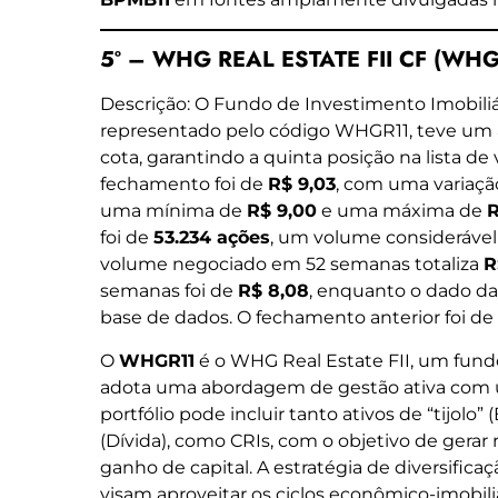
5º – WHG REAL ESTATE FII CF (WHGR
Descrição: O Fundo de Investimento Imobili
representado pelo código WHGR11, teve u
cota, garantindo a quinta posição na lista de 
fechamento foi de
R$ 9,03
, com uma variação
uma mínima de
R$ 9,00
e uma máxima de
R
foi de
53.234 ações
, um volume considerável 
volume negociado em 52 semanas totaliza
R
semanas foi de
R$ 8,08
, enquanto o dado da
base de dados. O fechamento anterior foi de
O
WHGR11
é o WHG Real Estate FII, um fund
adota uma abordagem de gestão ativa com um
portfólio pode incluir tanto ativos de “tijolo”
(Dívida), como CRIs, com o objetivo de gerar
ganho de capital. A estratégia de diversificaç
visam aproveitar os ciclos econômico-imobili