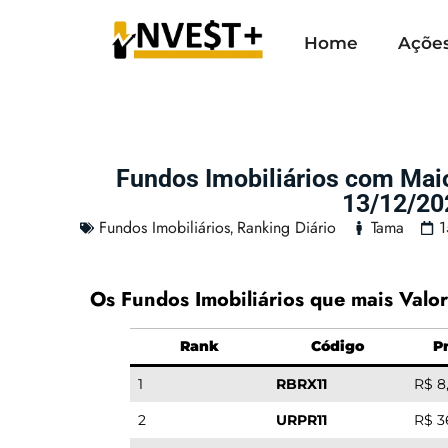
Home
Açõe
Fundos Imobiliários com Mai
13/12/20
Fundos Imobiliários
Ranking Diário
Tama
1
,
Os Fundos Imobiliários que mais Valor
Rank
Código
P
1
RBRX11
R$ 8
2
URPR11
R$ 3