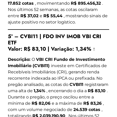
17.852 cotas
, movimentando
R$ 895.456,32
.
Nos últimos 52 semanas, as cotas oscilaram
entre
R$ 37,02
e
R$ 55,44
, mostrando sinais de
ajuste positivo no setor logístico.
5º – CVBI11 | FDO INV IMOB VBI CRI
ETF
Valor:
R$ 83,10
|
Variação:
1,34% ↑
Descrição:
O
VBI CRI Fundo de Investimento
Imobiliário (CVBI11)
investe em Certificados de
Recebíveis Imobiliários (CRI), gerando renda
recorrente indexada ao IPCA ou prefixada. No
pregão analisado, as cotas do
CVBI11
registraram
uma alta de
1,34%
, encerrando o dia a
R$ 83,10
.
Durante o pregão, o preço oscilou entre a
mínima de
R$ 82,06
e a máxima de
R$ 83,26
,
com um volume negociado de
24.539 cotas
,
totalizando
R$ 2.039.190,90
. Nos últimos 52