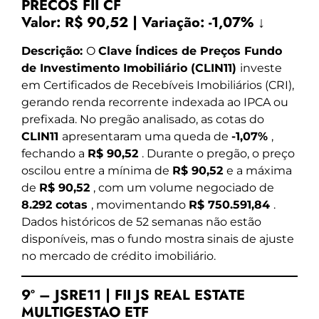
PRECOS FII CF
Valor:
R$ 90,52
|
Variação:
-1,07% ↓
Descrição:
O
Clave Índices de Preços Fundo
de Investimento Imobiliário (CLIN11)
investe
em Certificados de Recebíveis Imobiliários (CRI),
gerando renda recorrente indexada ao IPCA ou
prefixada. No pregão analisado, as cotas do
CLIN11
apresentaram uma queda de
-1,07%
,
fechando a
R$ 90,52
. Durante o pregão, o preço
oscilou entre a mínima de
R$ 90,52
e a máxima
de
R$ 90,52
, com um volume negociado de
8.292 cotas
, movimentando
R$ 750.591,84
.
Dados históricos de 52 semanas não estão
disponíveis, mas o fundo mostra sinais de ajuste
no mercado de crédito imobiliário.
9º – JSRE11 | FII JS REAL ESTATE
MULTIGESTAO ETF