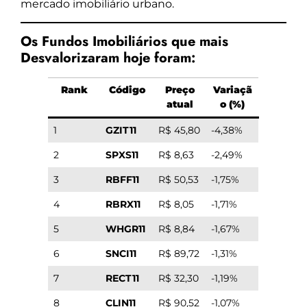
mercado imobiliário urbano.
Os Fundos Imobiliários que mais
Desvalorizaram hoje foram:
Rank
Código
Preço
Variaçã
atual
o (%)
1
GZIT11
R$ 45,80
-4,38%
2
SPXS11
R$ 8,63
-2,49%
3
RBFF11
R$ 50,53
-1,75%
4
RBRX11
R$ 8,05
-1,71%
5
WHGR11
R$ 8,84
-1,67%
6
SNCI11
R$ 89,72
-1,31%
7
RECT11
R$ 32,30
-1,19%
8
CLIN11
R$ 90,52
-1,07%