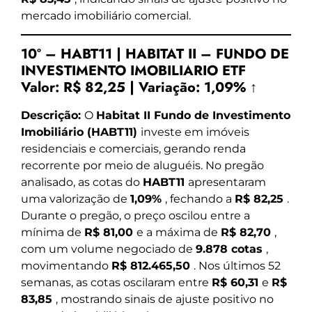
mercado imobiliário comercial.
10º – HABT11 | HABITAT II – FUNDO DE
INVESTIMENTO IMOBILIARIO ETF
Valor:
R$ 82,25
|
Variação:
1,09% ↑
Descrição:
O
Habitat II Fundo de Investimento
Imobiliário (HABT11)
investe em imóveis
residenciais e comerciais, gerando renda
recorrente por meio de aluguéis. No pregão
analisado, as cotas do
HABT11
apresentaram
uma valorização de
1,09%
, fechando a
R$ 82,25
.
Durante o pregão, o preço oscilou entre a
mínima de
R$ 81,00
e a máxima de
R$ 82,70
,
com um volume negociado de
9.878 cotas
,
movimentando
R$ 812.465,50
. Nos últimos 52
semanas, as cotas oscilaram entre
R$ 60,31
e
R$
83,85
, mostrando sinais de ajuste positivo no