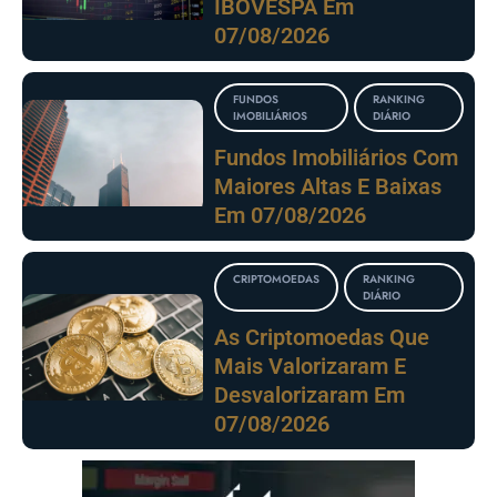
IBOVESPA Em
07/08/2026
FUNDOS
RANKING
IMOBILIÁRIOS
DIÁRIO
Fundos Imobiliários Com
Maiores Altas E Baixas
Em 07/08/2026
CRIPTOMOEDAS
RANKING
DIÁRIO
As Criptomoedas Que
Mais Valorizaram E
Desvalorizaram Em
07/08/2026