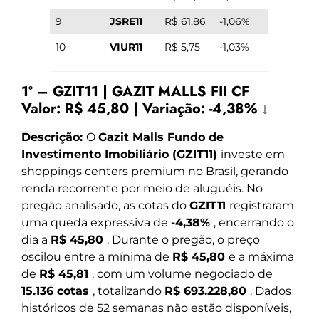
9
JSRE11
R$ 61,86
-1,06%
10
VIUR11
R$ 5,75
-1,03%
1º – GZIT11 | GAZIT MALLS FII CF
Valor:
R$ 45,80
|
Variação:
-4,38% ↓
Descrição:
O
Gazit Malls Fundo de
Investimento Imobiliário (GZIT11)
investe em
shoppings centers premium no Brasil, gerando
renda recorrente por meio de aluguéis. No
pregão analisado, as cotas do
GZIT11
registraram
uma queda expressiva de
-4,38%
, encerrando o
dia a
R$ 45,80
. Durante o pregão, o preço
oscilou entre a mínima de
R$ 45,80
e a máxima
de
R$ 45,81
, com um volume negociado de
15.136 cotas
, totalizando
R$ 693.228,80
. Dados
históricos de 52 semanas não estão disponíveis,