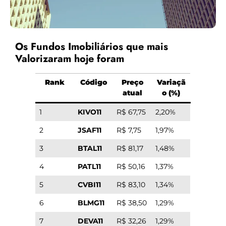
Os Fundos Imobiliários que mais
Valorizaram hoje foram
Rank
Código
Preço
Variaçã
atual
o (%)
1
KIVO11
R$ 67,75
2,20%
2
JSAF11
R$ 7,75
1,97%
3
BTAL11
R$ 81,17
1,48%
4
PATL11
R$ 50,16
1,37%
5
CVBI11
R$ 83,10
1,34%
6
BLMG11
R$ 38,50
1,29%
7
DEVA11
R$ 32,26
1,29%