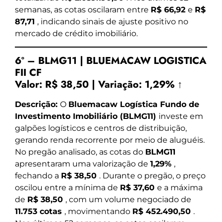
semanas, as cotas oscilaram entre
R$ 66,92
e
R$
87,71
, indicando sinais de ajuste positivo no
mercado de crédito imobiliário.
6º – BLMG11 | BLUEMACAW LOGISTICA
FII CF
Valor:
R$ 38,50
|
Variação:
1,29% ↑
Descrição:
O
Bluemacaw Logística Fundo de
Investimento Imobiliário (BLMG11)
investe em
galpões logísticos e centros de distribuição,
gerando renda recorrente por meio de aluguéis.
No pregão analisado, as cotas do
BLMG11
apresentaram uma valorização de
1,29%
,
fechando a
R$ 38,50
. Durante o pregão, o preço
oscilou entre a mínima de
R$ 37,60
e a máxima
de
R$ 38,50
, com um volume negociado de
11.753 cotas
, movimentando
R$ 452.490,50
.