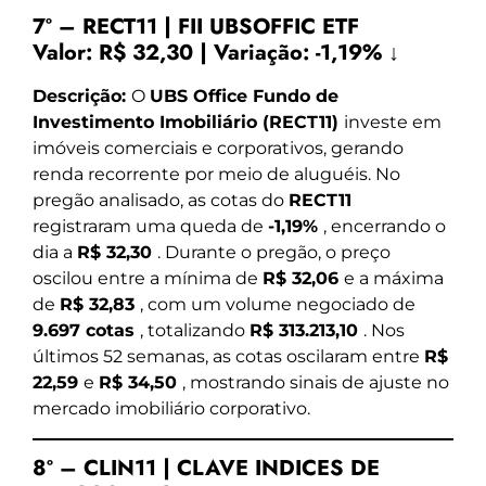
7º – RECT11 | FII UBSOFFIC ETF
Valor:
R$ 32,30
|
Variação:
-1,19% ↓
Descrição:
O
UBS Office Fundo de
Investimento Imobiliário (RECT11)
investe em
imóveis comerciais e corporativos, gerando
renda recorrente por meio de aluguéis. No
pregão analisado, as cotas do
RECT11
registraram uma queda de
-1,19%
, encerrando o
dia a
R$ 32,30
. Durante o pregão, o preço
oscilou entre a mínima de
R$ 32,06
e a máxima
de
R$ 32,83
, com um volume negociado de
9.697 cotas
, totalizando
R$ 313.213,10
. Nos
últimos 52 semanas, as cotas oscilaram entre
R$
22,59
e
R$ 34,50
, mostrando sinais de ajuste no
mercado imobiliário corporativo.
8º – CLIN11 | CLAVE INDICES DE