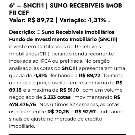
6º – SNCI11 | SUNO RECEBIVEIS IMOB
FII CEF
Valor:
R$ 89,72
|
Variação:
-1,31% ↓
Descrição:
O
Suno Recebíveis Imobiliários
Fundo de Investimento Imobiliário (SNCI11)
investe em Certificados de Recebíveis
Imobiliários (CRI), gerando renda recorrente
indexada ao IPCA ou prefixada. No pregão
analisado, as cotas do
SNCI11
apresentaram uma
queda de
-1,31%
, fechando a
R$ 89,72
. Durante
o pregão, o preço oscilou entre a mínima de
R$
89,18
e a máxima de
R$ 91,10
, com um volume
negociado de
5.333 cotas
, movimentando
R$
478.476,76
. Nos últimos 52 semanas, as cotas
oscilaram entre
R$ 70,28
e
R$ 92,97
, indicando
sinais de ajuste no mercado de crédito
imobiliário.