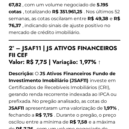
67,82
, com um volume negociado de
5.195
cotas
, totalizando
R$ 351.961,25
. Nos últimos 52
semanas, as cotas oscilaram entre
R$ 49,38
e
R$
76,37
, indicando sinais de ajuste positivo no
mercado de crédito imobiliário.
2º – JSAF11 | JS ATIVOS FINANCEIROS
FII CEF
Valor:
R$ 7,75
|
Variação:
1,97% ↑
Descrição:
O
JS Ativos Financeiros Fundo de
Investimento Imobiliário (JSAF11)
investe em
Certificados de Recebíveis Imobiliários (CRI),
gerando renda recorrente indexada ao IPCA ou
prefixada. No pregão analisado, as cotas do
JSAF11
apresentaram uma valorização de
1,97%
,
fechando a
R$ 7,75
. Durante o pregão, o preço
oscilou entre a mínima de
R$ 7,58
e a máxima
de
R$ 7,76
, com um volume negociado de