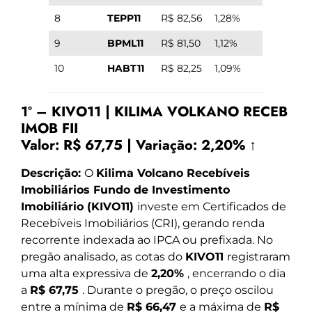
8
TEPP11
R$ 82,56
1,28%
9
BPML11
R$ 81,50
1,12%
10
HABT11
R$ 82,25
1,09%
1º – KIVO11 | KILIMA VOLKANO RECEB
IMOB FII
Valor:
R$ 67,75
|
Variação:
2,20% ↑
Descrição:
O
Kilima Volcano Recebíveis
Imobiliários Fundo de Investimento
Imobiliário (KIVO11)
investe em Certificados de
Recebíveis Imobiliários (CRI), gerando renda
recorrente indexada ao IPCA ou prefixada. No
pregão analisado, as cotas do
KIVO11
registraram
uma alta expressiva de
2,20%
, encerrando o dia
a
R$ 67,75
. Durante o pregão, o preço oscilou
entre a mínima de
R$ 66,47
e a máxima de
R$