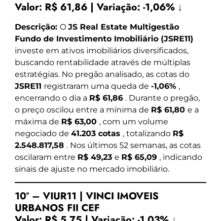
Valor:
R$ 61,86
|
Variação:
-1,06% ↓
Descrição:
O
JS Real Estate Multigestão
Fundo de Investimento Imobiliário (JSRE11)
investe em ativos imobiliários diversificados,
buscando rentabilidade através de múltiplas
estratégias. No pregão analisado, as cotas do
JSRE11
registraram uma queda de
-1,06%
,
encerrando o dia a
R$ 61,86
. Durante o pregão,
o preço oscilou entre a mínima de
R$ 61,80
e a
máxima de
R$ 63,00
, com um volume
negociado de
41.203 cotas
, totalizando
R$
2.548.817,58
. Nos últimos 52 semanas, as cotas
oscilaram entre
R$ 49,23
e
R$ 65,09
, indicando
sinais de ajuste no mercado imobiliário.
10º – VIUR11 | VINCI IMOVEIS
URBANOS FII CEF
Valor:
R$ 5,75
|
Variação:
-1,03% ↓