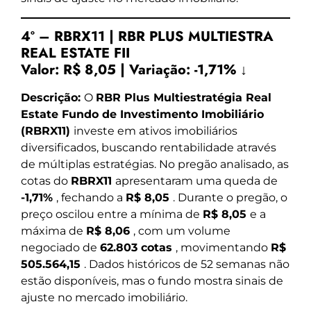
4º – RBRX11 | RBR PLUS MULTIESTRA
REAL ESTATE FII
Valor:
R$ 8,05
|
Variação:
-1,71% ↓
Descrição:
O
RBR Plus Multiestratégia Real
Estate Fundo de Investimento Imobiliário
(RBRX11)
investe em ativos imobiliários
diversificados, buscando rentabilidade através
de múltiplas estratégias. No pregão analisado, as
cotas do
RBRX11
apresentaram uma queda de
-1,71%
, fechando a
R$ 8,05
. Durante o pregão, o
preço oscilou entre a mínima de
R$ 8,05
e a
máxima de
R$ 8,06
, com um volume
negociado de
62.803 cotas
, movimentando
R$
505.564,15
. Dados históricos de 52 semanas não
estão disponíveis, mas o fundo mostra sinais de
ajuste no mercado imobiliário.