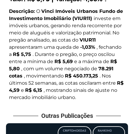
Descrição:
O
Vinci Imóveis Urbanos Fundo de
Investimento Imobiliário (VIUR11)
investe em
imóveis urbanos, gerando renda recorrente por
meio de aluguéis e valorização patrimonial. No
pregão analisado, as cotas do
VIUR11
apresentaram uma queda de
-1,03%
, fechando
a
R$ 5,75
. Durante o pregão, o preço oscilou
entre a mínima de
R$ 5,69
e a máxima de
R$
5,80
, com um volume negociado de
78.291
cotas
, movimentando
R$ 450.173,25
. Nos
últimos 52 semanas, as cotas oscilaram entre
R$
4,59
e
R$ 6,15
, mostrando sinais de ajuste no
mercado imobiliário urbano.
Outras Publicações
CRIPTOMOEDAS
RANKING