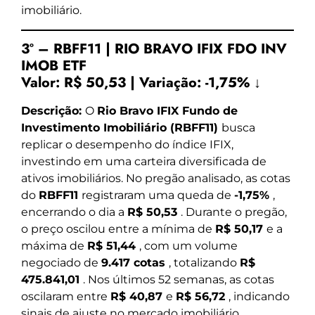
imobiliário.
3º – RBFF11 | RIO BRAVO IFIX FDO INV
IMOB ETF
Valor:
R$ 50,53
|
Variação:
-1,75% ↓
Descrição:
O
Rio Bravo IFIX Fundo de
Investimento Imobiliário (RBFF11)
busca
replicar o desempenho do índice IFIX,
investindo em uma carteira diversificada de
ativos imobiliários. No pregão analisado, as cotas
do
RBFF11
registraram uma queda de
-1,75%
,
encerrando o dia a
R$ 50,53
. Durante o pregão,
o preço oscilou entre a mínima de
R$ 50,17
e a
máxima de
R$ 51,44
, com um volume
negociado de
9.417 cotas
, totalizando
R$
475.841,01
. Nos últimos 52 semanas, as cotas
oscilaram entre
R$ 40,87
e
R$ 56,72
, indicando
sinais de ajuste no mercado imobiliário.