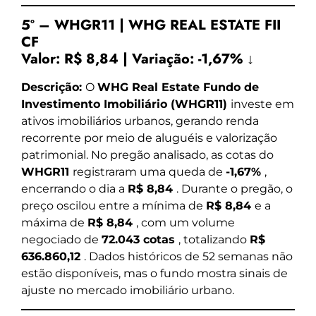
5º – WHGR11 | WHG REAL ESTATE FII
CF
Valor:
R$ 8,84
|
Variação:
-1,67% ↓
Descrição:
O
WHG Real Estate Fundo de
Investimento Imobiliário (WHGR11)
investe em
ativos imobiliários urbanos, gerando renda
recorrente por meio de aluguéis e valorização
patrimonial. No pregão analisado, as cotas do
WHGR11
registraram uma queda de
-1,67%
,
encerrando o dia a
R$ 8,84
. Durante o pregão, o
preço oscilou entre a mínima de
R$ 8,84
e a
máxima de
R$ 8,84
, com um volume
negociado de
72.043 cotas
, totalizando
R$
636.860,12
. Dados históricos de 52 semanas não
estão disponíveis, mas o fundo mostra sinais de
ajuste no mercado imobiliário urbano.