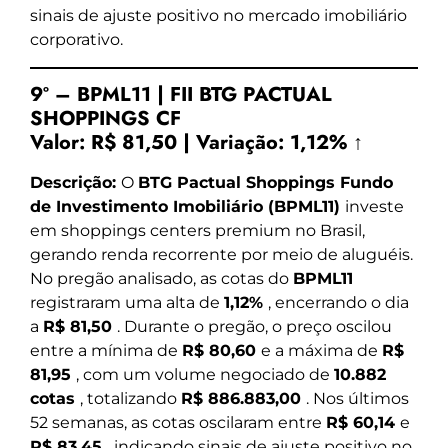
sinais de ajuste positivo no mercado imobiliário
corporativo.
9º – BPML11 | FII BTG PACTUAL
SHOPPINGS CF
Valor:
R$ 81,50
|
Variação:
1,12% ↑
Descrição:
O
BTG Pactual Shoppings Fundo
de Investimento Imobiliário (BPML11)
investe
em shoppings centers premium no Brasil,
gerando renda recorrente por meio de aluguéis.
No pregão analisado, as cotas do
BPML11
registraram uma alta de
1,12%
, encerrando o dia
a
R$ 81,50
. Durante o pregão, o preço oscilou
entre a mínima de
R$ 80,60
e a máxima de
R$
81,95
, com um volume negociado de
10.882
cotas
, totalizando
R$ 886.883,00
. Nos últimos
52 semanas, as cotas oscilaram entre
R$ 60,14
e
R$ 83,45
, indicando sinais de ajuste positivo no