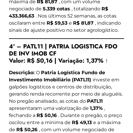
máxima de
R$ 81,87
, com um volume
negociado de
5.339 cotas
, totalizando
R$
433.366,63
. Nos últimos 52 semanas, as cotas
oscilaram entre
R$ 59,53
e
R$ 81,87
, indicando
sinais de ajuste positivo no setor agrologístico.
4º – PATL11 | PATRIA LOGISTICA FDO
DE INV IMOB CF
Valor:
R$ 50,16
|
Variação:
1,37% ↑
Descrição:
O
Patria Logística Fundo de
Investimento Imobiliário (PATL11)
investe em
galpões logísticos e centros de distribuição,
gerando renda recorrente por meio de aluguéis.
No pregão analisado, as cotas do
PATL11
apresentaram uma valorização de
1,37%
,
fechando a
R$ 50,16
. Durante o pregão, o preço
oscilou entre a mínima de
R$ 49,13
e a máxima
de
R$ 50,26
, com um volume negociado de