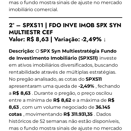
mas o fundo mostra sinais de ajuste no mercado
imobiliário comercial.
2º – SPXS11 | FDO INVE IMOB SPX SYN
MULTIESTR CEF
Valor:
R$ 8,63
|
Variação:
-2,49% ↓
Descrição:
O
SPX Syn Multiestratégia Fundo
de Investimento Imobiliário (SPXS11)
investe
em ativos imobiliários diversificados, buscando
rentabilidade através de múltiplas estratégias.
No pregão analisado, as cotas do
SPXS11
apresentaram uma queda de
-2,49%
, fechando
a
R$ 8,63
. Durante o pregão, o preço oscilou
entre a mínima de
R$ 8,62
e a máxima de
R$
8,63
, com um volume negociado de
36.145
cotas
, movimentando
R$ 311.931,35
. Dados
históricos de 52 semanas não estão disponíveis,
mas o fundo mostra sinais de ajuste no mercado