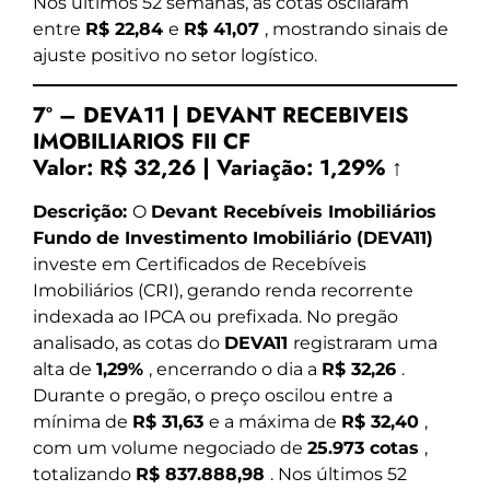
Nos últimos 52 semanas, as cotas oscilaram
entre
R$ 22,84
e
R$ 41,07
, mostrando sinais de
ajuste positivo no setor logístico.
7º – DEVA11 | DEVANT RECEBIVEIS
IMOBILIARIOS FII CF
Valor:
R$ 32,26
|
Variação:
1,29% ↑
Descrição:
O
Devant Recebíveis Imobiliários
Fundo de Investimento Imobiliário (DEVA11)
investe em Certificados de Recebíveis
Imobiliários (CRI), gerando renda recorrente
indexada ao IPCA ou prefixada. No pregão
analisado, as cotas do
DEVA11
registraram uma
alta de
1,29%
, encerrando o dia a
R$ 32,26
.
Durante o pregão, o preço oscilou entre a
mínima de
R$ 31,63
e a máxima de
R$ 32,40
,
com um volume negociado de
25.973 cotas
,
totalizando
R$ 837.888,98
. Nos últimos 52