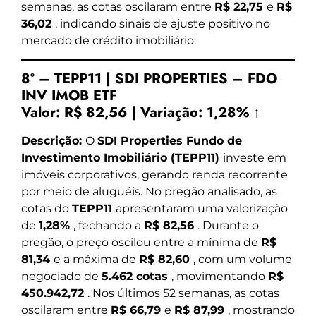
semanas, as cotas oscilaram entre
R$ 22,75
e
R$
36,02
, indicando sinais de ajuste positivo no
mercado de crédito imobiliário.
8º – TEPP11 | SDI PROPERTIES – FDO
INV IMOB ETF
Valor:
R$ 82,56
|
Variação:
1,28% ↑
Descrição:
O
SDI Properties Fundo de
Investimento Imobiliário (TEPP11)
investe em
imóveis corporativos, gerando renda recorrente
por meio de aluguéis. No pregão analisado, as
cotas do
TEPP11
apresentaram uma valorização
de
1,28%
, fechando a
R$ 82,56
. Durante o
pregão, o preço oscilou entre a mínima de
R$
81,34
e a máxima de
R$ 82,60
, com um volume
negociado de
5.462 cotas
, movimentando
R$
450.942,72
. Nos últimos 52 semanas, as cotas
oscilaram entre
R$ 66,79
e
R$ 87,99
, mostrando