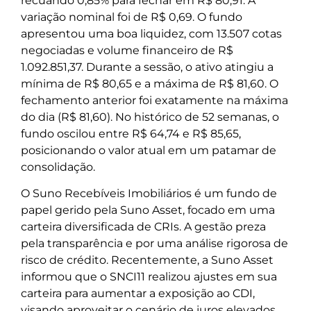
recuando 0,85% para fechar em R$ 80,91. A
variação nominal foi de R$ 0,69. O fundo
apresentou uma boa liquidez, com 13.507 cotas
negociadas e volume financeiro de R$
1.092.851,37. Durante a sessão, o ativo atingiu a
mínima de R$ 80,65 e a máxima de R$ 81,60. O
fechamento anterior foi exatamente na máxima
do dia (R$ 81,60). No histórico de 52 semanas, o
fundo oscilou entre R$ 64,74 e R$ 85,65,
posicionando o valor atual em um patamar de
consolidação.
O Suno Recebíveis Imobiliários é um fundo de
papel gerido pela Suno Asset, focado em uma
carteira diversificada de CRIs. A gestão preza
pela transparência e por uma análise rigorosa de
risco de crédito. Recentemente, a Suno Asset
informou que o SNCI11 realizou ajustes em sua
carteira para aumentar a exposição ao CDI,
visando aproveitar o cenário de juros elevados