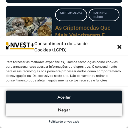
CRIPTOMOEDAS
RANKING
DIÁRIO
As Criptomoedas Que
Mais Valorizaram E
Desvalorizaram Em
Consentimento do Uso de
06/08/2026
Cookies (LGPD)
Para fornecer as melhores experiências, usamos tecnologias como cookies
AÇÕES
RANKING DIÁRIO
para armazenar e/ou acessar informações do dispositivo. O consentimento
para essas tecnologias nos permitirá processar dados como comportamento
de navegação ou IDs exclusivos neste site. Não consentir ou retirar o
Ações Com Maiores
consentimento pode afetar negativamente certos recursos e funções.
Altas E Baixas No
IBOVESPA Em
Aceitar
05/08/2026
Negar
FUNDOS
RANKING
IMOBILIÁRIOS
DIÁRIO
Política de privacidade