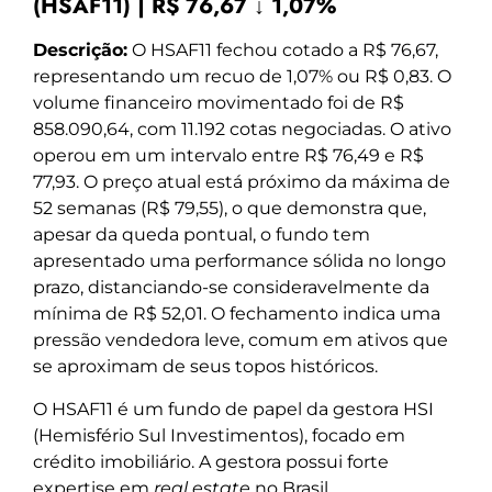
(HSAF11) | R$ 76,67 ↓ 1,07%
Descrição:
O HSAF11 fechou cotado a R$ 76,67,
representando um recuo de 1,07% ou R$ 0,83. O
volume financeiro movimentado foi de R$
858.090,64, com 11.192 cotas negociadas. O ativo
operou em um intervalo entre R$ 76,49 e R$
77,93. O preço atual está próximo da máxima de
52 semanas (R$ 79,55), o que demonstra que,
apesar da queda pontual, o fundo tem
apresentado uma performance sólida no longo
prazo, distanciando-se consideravelmente da
mínima de R$ 52,01. O fechamento indica uma
pressão vendedora leve, comum em ativos que
se aproximam de seus topos históricos.
O HSAF11 é um fundo de papel da gestora HSI
(Hemisfério Sul Investimentos), focado em
crédito imobiliário. A gestora possui forte
expertise em
real estate
no Brasil.