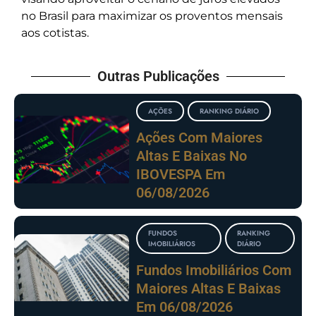
no Brasil para maximizar os proventos mensais
aos cotistas.
Outras Publicações
AÇÕES
RANKING DIÁRIO
Ações Com Maiores
Altas E Baixas No
IBOVESPA Em
06/08/2026
FUNDOS
RANKING
IMOBILIÁRIOS
DIÁRIO
Fundos Imobiliários Com
Maiores Altas E Baixas
Em 06/08/2026