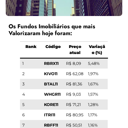
Os Fundos Imobiliários que mais
Valorizaram hoje foram:
Rank
Código
Preço
Variaçã
atual
o (%)
1
RBRX11
R$ 8,09
5,48%
2
KIVO11
R$ 62,08
1,97%
3
BTAL11
R$ 81,36
1,67%
4
WHGR11
R$ 9,03
1,57%
5
KORE11
R$ 71,21
1,28%
6
ITRI11
R$ 80,95
1,17%
7
RBFF11
R$ 50,51
1,16%