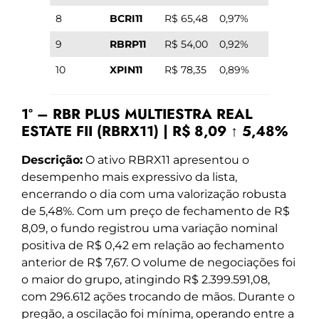
8
BCRI11
R$ 65,48
0,97%
9
RBRP11
R$ 54,00
0,92%
10
XPIN11
R$ 78,35
0,89%
1º – RBR PLUS MULTIESTRA REAL
ESTATE FII (RBRX11) | R$ 8,09 ↑ 5,48%
Descrição:
O ativo RBRX11 apresentou o
desempenho mais expressivo da lista,
encerrando o dia com uma valorização robusta
de 5,48%. Com um preço de fechamento de R$
8,09, o fundo registrou uma variação nominal
positiva de R$ 0,42 em relação ao fechamento
anterior de R$ 7,67. O volume de negociações foi
o maior do grupo, atingindo R$ 2.399.591,08,
com 296.612 ações trocando de mãos. Durante o
pregão, a oscilação foi mínima, operando entre a