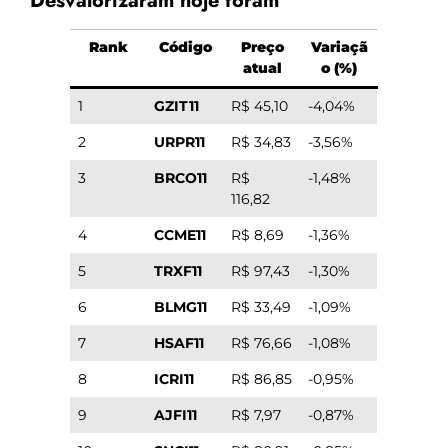
Desvalorizaram hoje foram
Rank
Código
Preço
Variaçã
atual
o (%)
1
GZIT11
R$ 45,10
-4,04%
2
URPR11
R$ 34,83
-3,56%
3
BRCO11
R$
-1,48%
116,82
4
CCME11
R$ 8,69
-1,36%
5
TRXF11
R$ 97,43
-1,30%
6
BLMG11
R$ 33,49
-1,09%
7
HSAF11
R$ 76,66
-1,08%
8
ICRI11
R$ 86,85
-0,95%
9
AJFI11
R$ 7,97
-0,87%