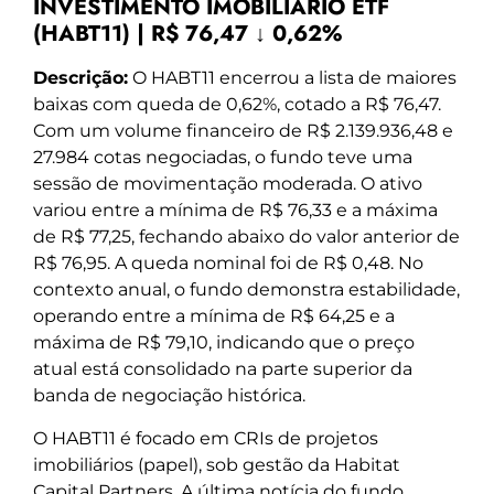
INVESTIMENTO IMOBILIARIO ETF
(HABT11) | R$ 76,47 ↓ 0,62%
Descrição:
O HABT11 encerrou a lista de maiores
baixas com queda de 0,62%, cotado a R$ 76,47.
Com um volume financeiro de R$ 2.139.936,48 e
27.984 cotas negociadas, o fundo teve uma
sessão de movimentação moderada. O ativo
variou entre a mínima de R$ 76,33 e a máxima
de R$ 77,25, fechando abaixo do valor anterior de
R$ 76,95. A queda nominal foi de R$ 0,48. No
contexto anual, o fundo demonstra estabilidade,
operando entre a mínima de R$ 64,25 e a
máxima de R$ 79,10, indicando que o preço
atual está consolidado na parte superior da
banda de negociação histórica.
O HABT11 é focado em CRIs de projetos
imobiliários (papel), sob gestão da Habitat
Capital Partners. A última notícia do fundo