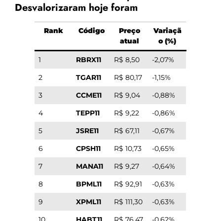
Desvalorizaram hoje foram
Rank
Código
Preço
Variaçã
atual
o (%)
1
RBRX11
R$ 8,50
-2,07%
2
TGAR11
R$ 80,17
-1,15%
3
CCME11
R$ 9,04
-0,88%
4
TEPP11
R$ 9,22
-0,86%
5
JSRE11
R$ 67,11
-0,67%
6
CPSH11
R$ 10,73
-0,65%
7
MANA11
R$ 9,27
-0,64%
8
BPML11
R$ 92,91
-0,63%
9
XPML11
R$ 111,30
-0,63%
10
HABT11
R$ 76,47
-0,62%