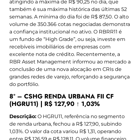
atingindo a máxima de R$ 90,25 no dia, que
também é sua máxima histórica das últimas 52
semanas. A mínima do dia foi de R$ 87,50. O alto
volume de 350.366 cotas negociadas demonstra
a confiança institucional no ativo. O RBRR11 é
um fundo de “High Grade”, ou seja, investe em
recebíveis imobiliários de empresas com
excelente nota de crédito. Recentemente, a
RBR Asset Management informou ao mercado a
conclusão de uma nova alocação em CRIs de
grandes redes de varejo, reforçando a segurança
do portfólio.
8º – CSHG RENDA URBANA FII CF
(HGRU11) | R$ 127,90 ↑ 1,03%
Descrição:
O HGRU11, referência no segmento
de renda urbana, fechou a R$ 127,90, subindo
1,03%. O valor da cota variou R$ 1,31, operando
entre R$ 126,59 e R$ 128,11. O volume financeiro