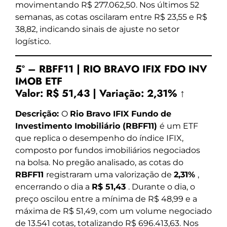
movimentando R$ 277.062,50. Nos últimos 52
semanas, as cotas oscilaram entre R$ 23,55 e R$
38,82, indicando sinais de ajuste no setor
logístico.
5º – RBFF11 | RIO BRAVO IFIX FDO INV
IMOB ETF
Valor:
R$ 51,43
|
Variação:
2,31% ↑
Descrição:
O
Rio Bravo IFIX Fundo de
Investimento Imobiliário (RBFF11)
é um ETF
que replica o desempenho do índice IFIX,
composto por fundos imobiliários negociados
na bolsa. No pregão analisado, as cotas do
RBFF11
registraram uma valorização de
2,31%
,
encerrando o dia a
R$ 51,43
. Durante o dia, o
preço oscilou entre a mínima de R$ 48,99 e a
máxima de R$ 51,49, com um volume negociado
de 13.541 cotas, totalizando R$ 696.413,63. Nos