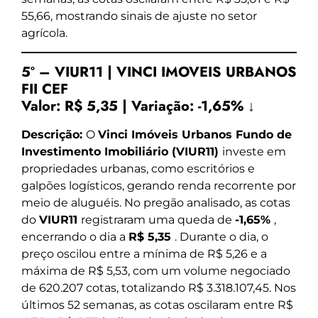
55,66, mostrando sinais de ajuste no setor
agrícola.
5º – VIUR11 | VINCI IMOVEIS URBANOS
FII CEF
Valor:
R$ 5,35
|
Variação:
-1,65% ↓
Descrição:
O
Vinci Imóveis Urbanos Fundo de
Investimento Imobiliário (VIUR11)
investe em
propriedades urbanas, como escritórios e
galpões logísticos, gerando renda recorrente por
meio de aluguéis. No pregão analisado, as cotas
do
VIUR11
registraram uma queda de
-1,65%
,
encerrando o dia a
R$ 5,35
. Durante o dia, o
preço oscilou entre a mínima de R$ 5,26 e a
máxima de R$ 5,53, com um volume negociado
de 620.207 cotas, totalizando R$ 3.318.107,45. Nos
últimos 52 semanas, as cotas oscilaram entre R$