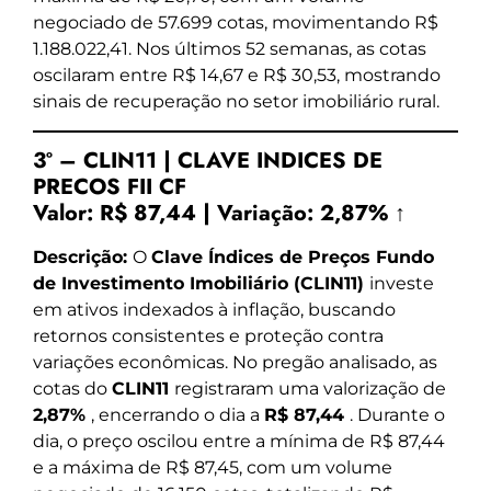
negociado de 57.699 cotas, movimentando R$
1.188.022,41. Nos últimos 52 semanas, as cotas
oscilaram entre R$ 14,67 e R$ 30,53, mostrando
sinais de recuperação no setor imobiliário rural.
3º – CLIN11 | CLAVE INDICES DE
PRECOS FII CF
Valor:
R$ 87,44
|
Variação:
2,87% ↑
Descrição:
O
Clave Índices de Preços Fundo
de Investimento Imobiliário (CLIN11)
investe
em ativos indexados à inflação, buscando
retornos consistentes e proteção contra
variações econômicas. No pregão analisado, as
cotas do
CLIN11
registraram uma valorização de
2,87%
, encerrando o dia a
R$ 87,44
. Durante o
dia, o preço oscilou entre a mínima de R$ 87,44
e a máxima de R$ 87,45, com um volume