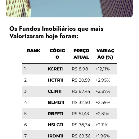
Os Fundos Imobiliários que mais
Valorizaram hoje foram:
RANK
CÓDIG
PREÇO
VARIAÇ
O
ATUAL
ÃO (%)
1
KCRE11
R$ 8,98
+12,11%
2
HCTR11
R$ 20,59
+2,95%
3
CLIN11
R$ 87,44
+2,87%
4
BLMG11
R$ 32,50
+2,59%
5
RBFF11
R$ 51,43
+2,31%
6
HSLG11
R$ 78,34
+2,11%
7
IRDM11
R$ 69,36
+1,96%