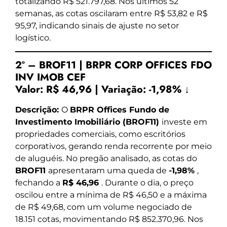
totalizando R$ 521.797,68. Nos últimos 52
semanas, as cotas oscilaram entre R$ 53,82 e R$
95,97, indicando sinais de ajuste no setor
logístico.
2º – BROF11 | BRPR CORP OFFICES FDO
INV IMOB CEF
Valor:
R$ 46,96
|
Variação:
-1,98% ↓
Descrição:
O
BRPR Offices Fundo de
Investimento Imobiliário (BROF11)
investe em
propriedades comerciais, como escritórios
corporativos, gerando renda recorrente por meio
de aluguéis. No pregão analisado, as cotas do
BROF11
apresentaram uma queda de
-1,98%
,
fechando a
R$ 46,96
. Durante o dia, o preço
oscilou entre a mínima de R$ 46,50 e a máxima
de R$ 49,68, com um volume negociado de
18.151 cotas, movimentando R$ 852.370,96. Nos