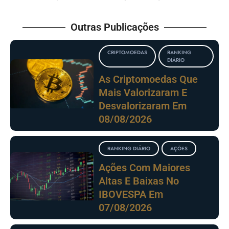
Outras Publicações
CRIPTOMOEDAS
RANKING
DIÁRIO
As Criptomoedas Que
Mais Valorizaram E
Desvalorizaram Em
08/08/2026
RANKING DIÁRIO
AÇÕES
Ações Com Maiores
Altas E Baixas No
IBOVESPA Em
07/08/2026