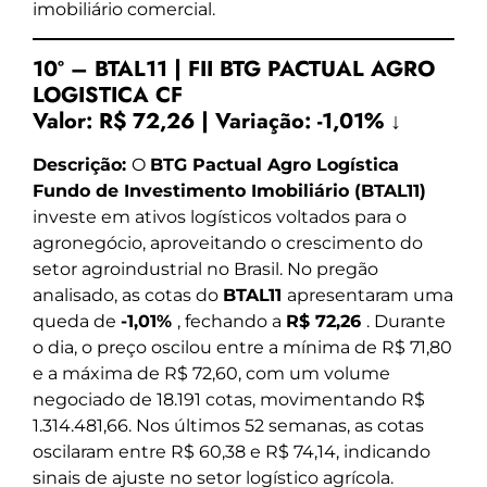
imobiliário comercial.
10º – BTAL11 | FII BTG PACTUAL AGRO
LOGISTICA CF
Valor:
R$ 72,26
|
Variação:
-1,01% ↓
Descrição:
O
BTG Pactual Agro Logística
Fundo de Investimento Imobiliário (BTAL11)
investe em ativos logísticos voltados para o
agronegócio, aproveitando o crescimento do
setor agroindustrial no Brasil. No pregão
analisado, as cotas do
BTAL11
apresentaram uma
queda de
-1,01%
, fechando a
R$ 72,26
. Durante
o dia, o preço oscilou entre a mínima de R$ 71,80
e a máxima de R$ 72,60, com um volume
negociado de 18.191 cotas, movimentando R$
1.314.481,66. Nos últimos 52 semanas, as cotas
oscilaram entre R$ 60,38 e R$ 74,14, indicando
sinais de ajuste no setor logístico agrícola.