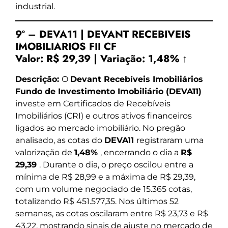
industrial.
9º – DEVA11 | DEVANT RECEBIVEIS
IMOBILIARIOS FII CF
Valor:
R$ 29,39
|
Variação:
1,48% ↑
Descrição:
O
Devant Recebíveis Imobiliários
Fundo de Investimento Imobiliário (DEVA11)
investe em Certificados de Recebíveis
Imobiliários (CRI) e outros ativos financeiros
ligados ao mercado imobiliário. No pregão
analisado, as cotas do
DEVA11
registraram uma
valorização de
1,48%
, encerrando o dia a
R$
29,39
. Durante o dia, o preço oscilou entre a
mínima de R$ 28,99 e a máxima de R$ 29,39,
com um volume negociado de 15.365 cotas,
totalizando R$ 451.577,35. Nos últimos 52
semanas, as cotas oscilaram entre R$ 23,73 e R$
43,22, mostrando sinais de ajuste no mercado de