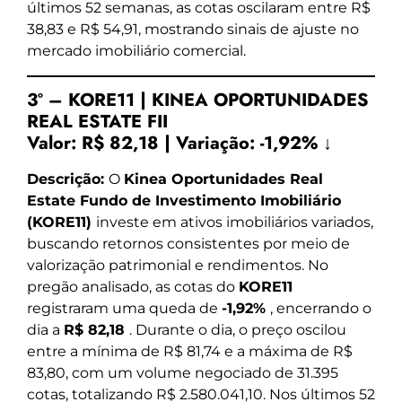
últimos 52 semanas, as cotas oscilaram entre R$
38,83 e R$ 54,91, mostrando sinais de ajuste no
mercado imobiliário comercial.
3º – KORE11 | KINEA OPORTUNIDADES
REAL ESTATE FII
Valor:
R$ 82,18
|
Variação:
-1,92% ↓
Descrição:
O
Kinea Oportunidades Real
Estate Fundo de Investimento Imobiliário
(KORE11)
investe em ativos imobiliários variados,
buscando retornos consistentes por meio de
valorização patrimonial e rendimentos. No
pregão analisado, as cotas do
KORE11
registraram uma queda de
-1,92%
, encerrando o
dia a
R$ 82,18
. Durante o dia, o preço oscilou
entre a mínima de R$ 81,74 e a máxima de R$
83,80, com um volume negociado de 31.395
cotas, totalizando R$ 2.580.041,10. Nos últimos 52