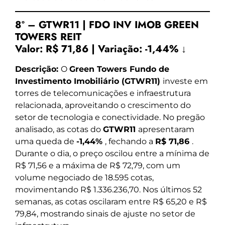
8º – GTWR11 | FDO INV IMOB GREEN
TOWERS REIT
Valor:
R$ 71,86
|
Variação:
-1,44% ↓
Descrição:
O
Green Towers Fundo de
Investimento Imobiliário (GTWR11)
investe em
torres de telecomunicações e infraestrutura
relacionada, aproveitando o crescimento do
setor de tecnologia e conectividade. No pregão
analisado, as cotas do
GTWR11
apresentaram
uma queda de
-1,44%
, fechando a
R$ 71,86
.
Durante o dia, o preço oscilou entre a mínima de
R$ 71,56 e a máxima de R$ 72,79, com um
volume negociado de 18.595 cotas,
movimentando R$ 1.336.236,70. Nos últimos 52
semanas, as cotas oscilaram entre R$ 65,20 e R$
79,84, mostrando sinais de ajuste no setor de