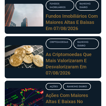
FUNDOS
RANKING
IMOBILIÁRIOS
DIÁRIO
Fundos Imobiliários Com
Maiores Altas E Baixas
Em 07/08/2026
CRIPTOMOEDAS
RANKING
DIÁRIO
As Criptomoedas Que
Mais Valorizaram E
Desvalorizaram Em
07/08/2026
AÇÕES
RANKING DIÁRIO
Ações Com Maiores
Altas E Baixas No