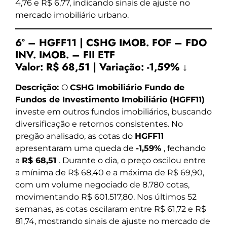
4,76 e R$ 6,77, indicando sinais de ajuste no
mercado imobiliário urbano.
6º – HGFF11 | CSHG IMOB. FOF – FDO
INV. IMOB. – FII ETF
Valor:
R$ 68,51
|
Variação:
-1,59% ↓
Descrição:
O
CSHG Imobiliário Fundo de
Fundos de Investimento Imobiliário (HGFF11)
investe em outros fundos imobiliários, buscando
diversificação e retornos consistentes. No
pregão analisado, as cotas do
HGFF11
apresentaram uma queda de
-1,59%
, fechando
a
R$ 68,51
. Durante o dia, o preço oscilou entre
a mínima de R$ 68,40 e a máxima de R$ 69,90,
com um volume negociado de 8.780 cotas,
movimentando R$ 601.517,80. Nos últimos 52
semanas, as cotas oscilaram entre R$ 61,72 e R$
81,74, mostrando sinais de ajuste no mercado de