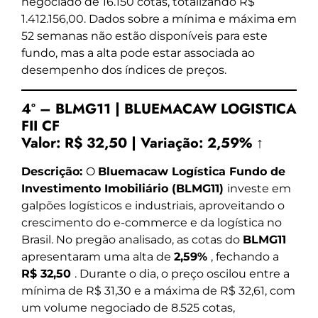
negociado de 16.150 cotas, totalizando R$
1.412.156,00. Dados sobre a mínima e máxima em
52 semanas não estão disponíveis para este
fundo, mas a alta pode estar associada ao
desempenho dos índices de preços.
4º – BLMG11 | BLUEMACAW LOGISTICA
FII CF
Valor:
R$ 32,50
|
Variação:
2,59% ↑
Descrição:
O
Bluemacaw Logística Fundo de
Investimento Imobiliário (BLMG11)
investe em
galpões logísticos e industriais, aproveitando o
crescimento do e-commerce e da logística no
Brasil. No pregão analisado, as cotas do
BLMG11
apresentaram uma alta de
2,59%
, fechando a
R$ 32,50
. Durante o dia, o preço oscilou entre a
mínima de R$ 31,30 e a máxima de R$ 32,61, com
um volume negociado de 8.525 cotas,