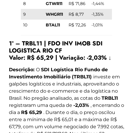
8
GTWR11
R$ 71,86
-1,44%
9
WHGR11
R$ 8,77
-1,35%
10
BTAL11
R$ 72,26
-1,01%
1º – TRBL11 | FDO INV IMOB SDI
LOGISTICA RIO CF
Valor:
R$ 65,29
|
Variação:
-2,03% ↓
Descrição:
O
SDI Logística Rio Fundo de
Investimento Imobiliário (TRBL11)
investe em
galpões logísticos e industriais, aproveitando o
crescimento do e-commerce e da logística no
Brasil. No pregão analisado, as cotas do
TRBL11
registraram uma queda de
-2,03%
, encerrando o
dia a
R$ 65,29
. Durante o dia, o preço oscilou
entre a mínima de R$ 65,01 e a máxima de R$
67,79, com um volume negociado de 7.992 cotas,