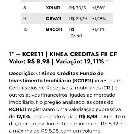
8
XPIN11
R$ 70,15
+1,58%
9
DEVA11
R$ 29,39
+1,48%
10
BRCO11
R$
+1,41%
105,40
1º – KCRE11 | KINEA CREDITAS FII CF
Valor:
R$ 8,98
|
Variação:
12,11% ↑
Descrição:
O
Kinea Créditas Fundo de
Investimento Imobiliário (KCRE11)
investe em
Certificados de Recebíveis Imobiliários (CRI) e
outros ativos financeiros ligados ao mercado
imobiliário. No pregão analisado, as cotas do
KCRE11
registraram uma valorização expressiva
de
12,11%
, encerrando o dia a
R$ 8,98
. Durante o
dia, o preço oscilou entre a mínima de R$ 8,92 e
a máxima de R$ 8,98, com um volume