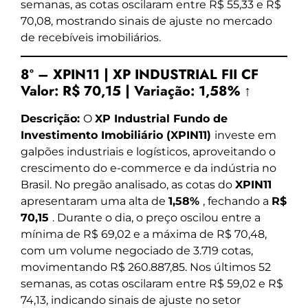
semanas, as cotas oscilaram entre R$ 55,33 e R$
70,08, mostrando sinais de ajuste no mercado
de recebíveis imobiliários.
8º – XPIN11 | XP INDUSTRIAL FII CF
Valor:
R$ 70,15
|
Variação:
1,58% ↑
Descrição:
O
XP Industrial Fundo de
Investimento Imobiliário (XPIN11)
investe em
galpões industriais e logísticos, aproveitando o
crescimento do e-commerce e da indústria no
Brasil. No pregão analisado, as cotas do
XPIN11
apresentaram uma alta de
1,58%
, fechando a
R$
70,15
. Durante o dia, o preço oscilou entre a
mínima de R$ 69,02 e a máxima de R$ 70,48,
com um volume negociado de 3.719 cotas,
movimentando R$ 260.887,85. Nos últimos 52
semanas, as cotas oscilaram entre R$ 59,02 e R$
74,13, indicando sinais de ajuste no setor