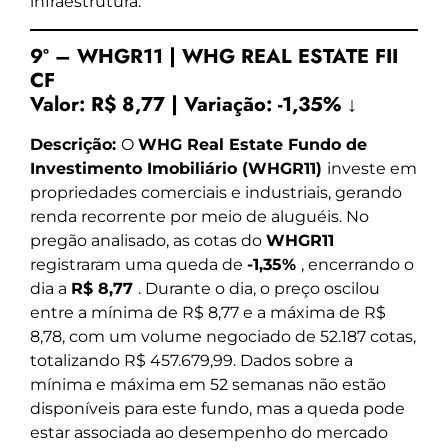
infraestrutura.
9º – WHGR11 | WHG REAL ESTATE FII
CF
Valor:
R$ 8,77
|
Variação:
-1,35% ↓
Descrição:
O
WHG Real Estate Fundo de
Investimento Imobiliário (WHGR11)
investe em
propriedades comerciais e industriais, gerando
renda recorrente por meio de aluguéis. No
pregão analisado, as cotas do
WHGR11
registraram uma queda de
-1,35%
, encerrando o
dia a
R$ 8,77
. Durante o dia, o preço oscilou
entre a mínima de R$ 8,77 e a máxima de R$
8,78, com um volume negociado de 52.187 cotas,
totalizando R$ 457.679,99. Dados sobre a
mínima e máxima em 52 semanas não estão
disponíveis para este fundo, mas a queda pode
estar associada ao desempenho do mercado