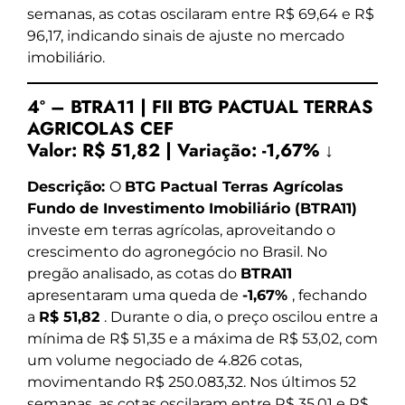
semanas, as cotas oscilaram entre R$ 69,64 e R$
96,17, indicando sinais de ajuste no mercado
imobiliário.
4º – BTRA11 | FII BTG PACTUAL TERRAS
AGRICOLAS CEF
Valor:
R$ 51,82
|
Variação:
-1,67% ↓
Descrição:
O
BTG Pactual Terras Agrícolas
Fundo de Investimento Imobiliário (BTRA11)
investe em terras agrícolas, aproveitando o
crescimento do agronegócio no Brasil. No
pregão analisado, as cotas do
BTRA11
apresentaram uma queda de
-1,67%
, fechando
a
R$ 51,82
. Durante o dia, o preço oscilou entre a
mínima de R$ 51,35 e a máxima de R$ 53,02, com
um volume negociado de 4.826 cotas,
movimentando R$ 250.083,32. Nos últimos 52
semanas, as cotas oscilaram entre R$ 35,01 e R$