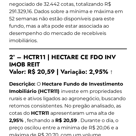
negociado de 32.442 cotas, totalizando R$
291.329,16. Dados sobre a mínima e máxima em
52 semanas não estão disponíveis para este
fundo, mas a alta pode estar associada ao
desempenho do mercado de recebíveis
imobiliários.
2º – HCTR11 | HECTARE CE FDO INV
IMOB REIT
Valor:
R$ 20,59
|
Variação:
2,95% ↑
Descrição:
O
Hectare Fundo de Investimento
Imobiliário (HCTR11)
investe em propriedades
rurais e ativos ligados ao agronegócio, buscando
retornos consistentes. No pregão analisado, as
cotas do
HCTR11
apresentaram uma alta de
2,95%
, fechando a
R$ 20,59
. Durante o dia, o
preço oscilou entre a mínima de R$ 20,06 e a
máxima de R$ 20,70, com um volume