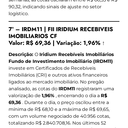
90,32, indicando sinais de ajuste no setor
logístico.
7º – IRDM11 | FII IRIDIUM RECEBIVEIS
IMOBILIARIOS CF
Valor:
R$ 69,36
|
Variação:
1,96% ↑
Descrição:
O
Iridium Recebíveis Imobiliários
Fundo de Investimento Imobiliário (IRDM11)
investe em Certificados de Recebíveis
Imobiliários (CRI) e outros ativos financeiros
ligados ao mercado imobiliário. No pregão
analisado, as cotas do
IRDM11
registraram uma
valorização de
1,96%
, encerrando o dia a
R$
69,36
. Durante o dia, o preço oscilou entre a
mínima de R$ 68,10 e a máxima de R$ 69,65,
com um volume negociado de 40.956 cotas,
totalizando R$ 2.840.708,16. Nos últimos 52