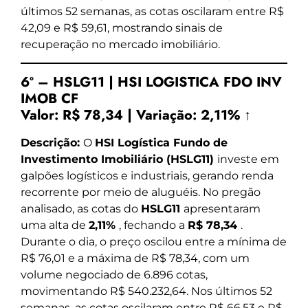
últimos 52 semanas, as cotas oscilaram entre R$
42,09 e R$ 59,61, mostrando sinais de
recuperação no mercado imobiliário.
6º – HSLG11 | HSI LOGISTICA FDO INV
IMOB CF
Valor:
R$ 78,34
|
Variação:
2,11% ↑
Descrição:
O
HSI Logística Fundo de
Investimento Imobiliário (HSLG11)
investe em
galpões logísticos e industriais, gerando renda
recorrente por meio de aluguéis. No pregão
analisado, as cotas do
HSLG11
apresentaram
uma alta de
2,11%
, fechando a
R$ 78,34
.
Durante o dia, o preço oscilou entre a mínima de
R$ 76,01 e a máxima de R$ 78,34, com um
volume negociado de 6.896 cotas,
movimentando R$ 540.232,64. Nos últimos 52
semanas, as cotas oscilaram entre R$ 66,53 e R$