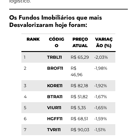
logístico.
Os Fundos Imobiliários que mais
Desvalorizaram hoje foram:
RANK
CÓDIG
PREÇO
VARIAÇ
O
ATUAL
ÃO (%)
1
TRBL11
R$ 65,29
-2,03%
2
BROF11
R$
-1,98%
46,96
3
KORE11
R$ 82,18
-1,92%
4
BTRA11
R$ 51,82
-1,67%
5
VIUR11
R$ 5,35
-1,65%
6
HGFF11
R$ 68,51
-1,59%
7
TVRI11
R$ 90,03
-1,51%