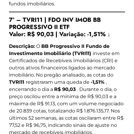
fundos imobiliários.
7º – TVRI11 | FDO INV IMOB BB
PROGRESSIVO II ETF
Valor:
R$ 90,03
|
Variação:
-1,51% ↓
Descrição:
O
BB Progressivo II Fundo de
Investimento Imobiliário (TVRI11)
investe em
Certificados de Recebíveis Imobiliários (CRI) e
outros ativos financeiros ligados ao mercado
imobiliário. No pregão analisado, as cotas do
TVRI11
registraram uma queda de
-1,51%
,
encerrando o dia a
R$ 90,03
. Durante o dia, o
preço oscilou entre a mínima de R$ 90,03 e a
máxima de R$ 91,13, com um volume negociado
de 20.839 cotas, totalizando R$ 1.876.135,17. Nos
últimos 52 semanas, as cotas oscilaram entre R$
77,52 e R$ 96,75, indicando sinais de ajuste no
mercado de recebíveis imobiliários.