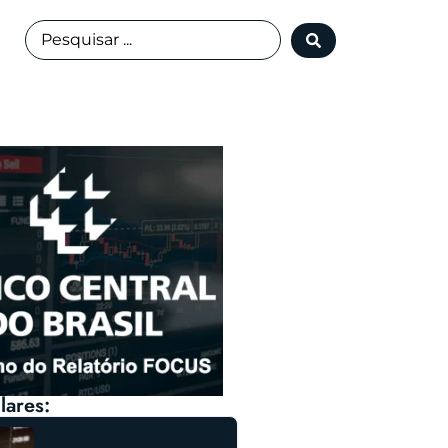
lares: