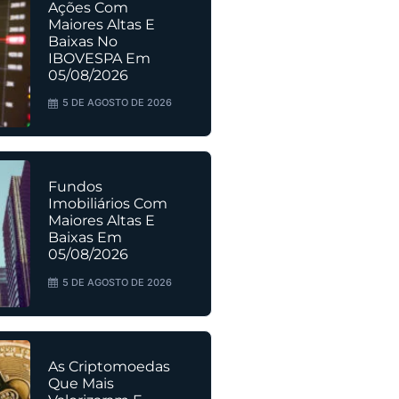
Ações Com
Maiores Altas E
Baixas No
IBOVESPA Em
05/08/2026
5 DE AGOSTO DE 2026
Fundos
Imobiliários Com
Maiores Altas E
Baixas Em
05/08/2026
5 DE AGOSTO DE 2026
As Criptomoedas
Que Mais