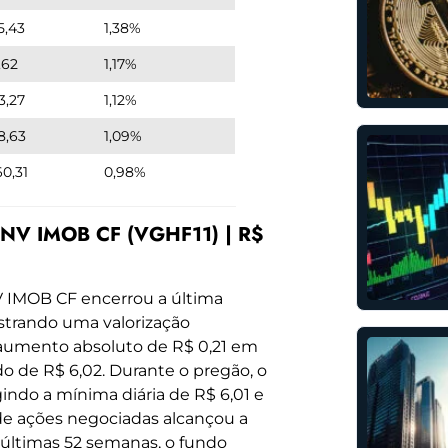
5,43
1,38%
,62
1,17%
3,27
1,12%
8,63
1,09%
60,31
0,98%
NV IMOB CF (VGHF11) | R$
 IMOB CF encerrou a última
istrando uma valorização
 aumento absoluto de R$ 0,21 em
do de R$ 6,02. Durante o pregão, o
ndo a mínima diária de R$ 6,01 e
de ações negociadas alcançou a
últimas 52 semanas, o fundo