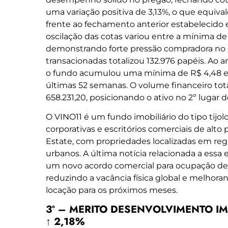
uma variação positiva de 3,13%, o que equiv
frente ao fechamento anterior estabelecido e
oscilação das cotas variou entre a mínima de
demonstrando forte pressão compradora no
transacionadas totalizou 132.976 papéis. Ao an
o fundo acumulou uma mínima de R$ 4,48 e
últimas 52 semanas. O volume financeiro to
658.231,20, posicionando o ativo no 2º lugar d
O VINO11 é um fundo imobiliário do tipo tijo
corporativas e escritórios comerciais de alto 
Estate, com propriedades localizadas em re
urbanos. A última notícia relacionada a essa
um novo acordo comercial para ocupação de 
reduzindo a vacância física global e melhora
locação para os próximos meses.
3º – MERITO DESENVOLVIMENTO IMOB 
↑ 2,18%