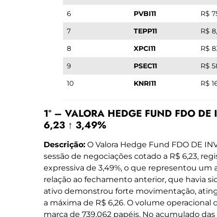
6
PVBI11
R$ 7
7
TEPP11
R$ 8
8
XPCI11
R$ 8
9
PSEC11
R$ 5
10
KNRI11
R$ 1
1º – VALORA HEDGE FUND FDO DE I
6,23 ↑ 3,49%
Descrição:
O Valora Hedge Fund FDO DE INV
sessão de negociações cotado a R$ 6,23, reg
expressiva de 3,49%, o que representou um
relação ao fechamento anterior, que havia si
ativo demonstrou forte movimentação, atingi
a máxima de R$ 6,26. O volume operacional 
marca de 739.062 papéis. No acumulado das 