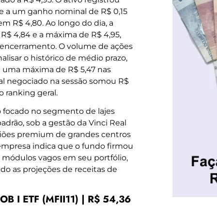
ale a um ganho nominal de R$ 0,15
m R$ 4,80. Ao longo do dia, a
 R$ 4,84 e a máxima de R$ 4,95,
 encerramento. O volume de ações
alisar o histórico de médio prazo,
 uma máxima de R$ 5,47 nas
tal negociado na sessão somou R$
o ranking geral.
lo focado no segmento de lajes
padrão, sob a gestão da Vinci Real
giões premium de grandes centros
 empresa indica que o fundo firmou
módulos vagos em seu portfólio,
ndo as projeções de receitas de
I ETF (MFII11) | R$ 54,36