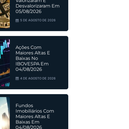
Valorizaram E
Desvalorizaram Em
05/08/2026
5 DE AGOSTO DE 2026
Ações Com
Maiores Altas E
Baixas No
IBOVESPA Em
04/08/2026
4 DE AGOSTO DE 2026
Fundos
Imobiliários Com
Maiores Altas E
Baixas Em
04/08/2026