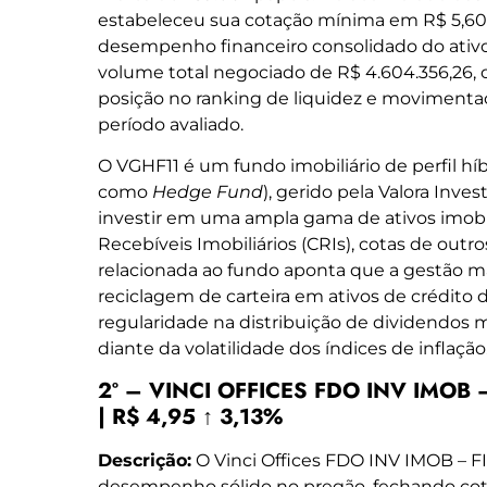
estabeleceu sua cotação mínima em R$ 5,60
desempenho financeiro consolidado do ativo
volume total negociado de R$ 4.604.356,26, o
posição no ranking de liquidez e movimenta
período avaliado.
O VGHF11 é um fundo imobiliário de perfil hí
como
Hedge Fund
), gerido pela Valora Inves
investir em uma ampla gama de ativos imobili
Recebíveis Imobiliários (CRIs), cotas de outros
relacionada ao fundo aponta que a gestão m
reciclagem de carteira em ativos de crédito 
regularidade na distribuição de dividendos
diante da volatilidade dos índices de inflação
2º – VINCI OFFICES FDO INV IMOB –
| R$ 4,95 ↑ 3,13%
Descrição:
O Vinci Offices FDO INV IMOB – 
desempenho sólido no pregão, fechando cotad