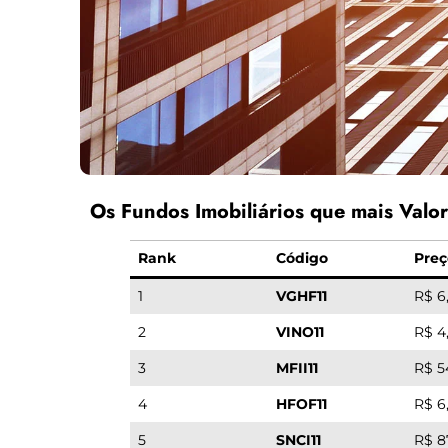
Os Fundos Imobiliários que mais Valo
Rank
Código
Preç
1
VGHF11
R$ 6
2
VINO11
R$ 4
3
MFII11
R$ 5
4
HFOF11
R$ 6
5
SNCI11
R$ 8