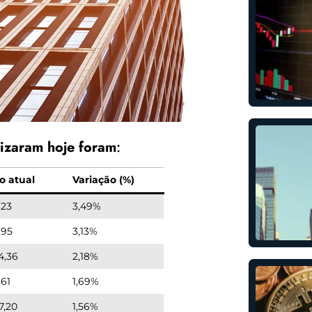
rizaram hoje foram
:
o atual
Variação (%)
,23
3,49%
,95
3,13%
4,36
2,18%
,61
1,69%
7,20
1,56%