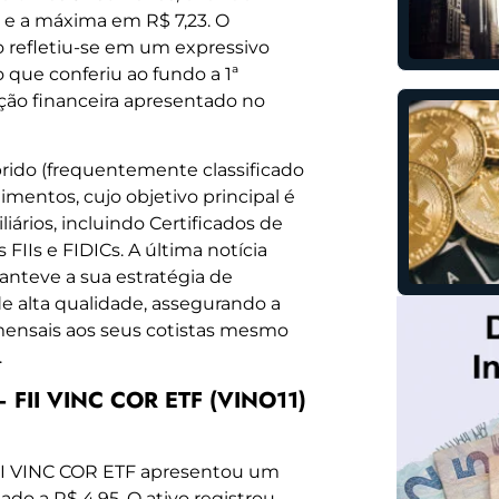
 e a máxima em R$ 7,23. O
 refletiu-se em um expressivo
 que conferiu ao fundo a 1ª
ção financeira apresentado no
brido (frequentemente classificado
timentos, cujo objetivo principal é
ários, incluindo Certificados de
 FIIs e FIDICs. A última notícia
anteve a sua estratégia de
de alta qualidade, assegurando a
 mensais aos seus cotistas mesmo
.
 FII VINC COR ETF (VINO11)
FII VINC COR ETF apresentou um
o a R$ 4,95. O ativo registrou