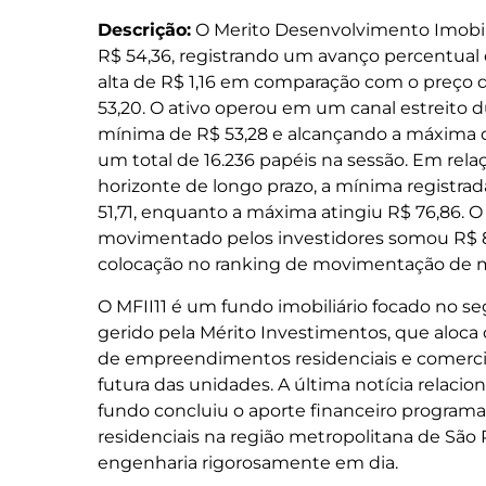
Descrição:
O Merito Desenvolvimento Imobiliá
R$ 54,36, registrando um avanço percentual
alta de R$ 1,16 em comparação com o preço 
53,20. O ativo operou em um canal estreito 
mínima de R$ 53,28 e alcançando a máxima 
um total de 16.236 papéis na sessão. Em re
horizonte de longo prazo, a mínima registrad
51,71, enquanto a máxima atingiu R$ 76,86. O
movimentado pelos investidores somou R$ 882
colocação no ranking de movimentação de 
O MFII11 é um fundo imobiliário focado no 
gerido pela Mérito Investimentos, que aloca
de empreendimentos residenciais e comerciai
futura das unidades. A última notícia relaci
fundo concluiu o aporte financeiro programa
residenciais na região metropolitana de Sã
engenharia rigorosamente em dia.