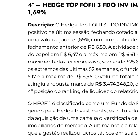
4º – HEDGE TOP FOFII 3 FDO INV IMO
1,69%
Descrição:
O Hedge Top FOFII 3 FDO INV IM
positivo na última sessão, fechando cotado a
uma valorização de 1,69%, com um ganho de R
fechamento anterior de R$ 6,50. A atividade
do papel em R$ 6,47 e a máxima em R$ 6,61.
movimentadas foi expressivo, somando 525.6
os extremos das últimas 52 semanas, o fundo
5,17 e a máxima de R$ 6,95. O volume total 
atingiu a robusta marca de R$ 3.474.348,20, 
4ª posição do ranking de liquidez do relatório
O HFOF11 é classificado como um Fundo de F
gerido pela Hedge Investments, estruturado
da aquisição de uma carteira diversificada d
imobiliários do mercado. A última notícia re
que a gestão realizou lucros táticos em sua 