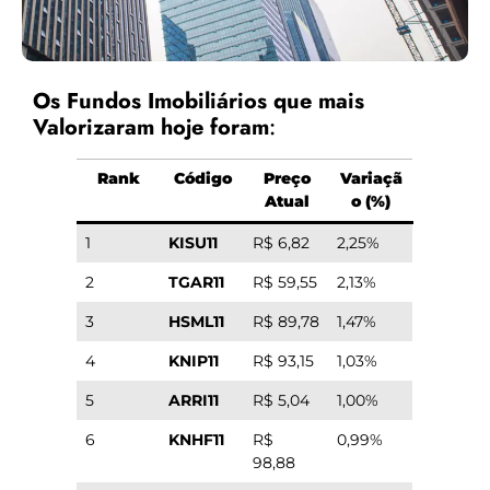
Os Fundos Imobiliários que mais
Valorizaram hoje foram
:
Rank
Código
Preço
Variaçã
Atual
o (%)
1
KISU11
R$ 6,82
2,25%
2
TGAR11
R$ 59,55
2,13%
3
HSML11
R$ 89,78
1,47%
4
KNIP11
R$ 93,15
1,03%
5
ARRI11
R$ 5,04
1,00%
6
KNHF11
R$
0,99%
98,88