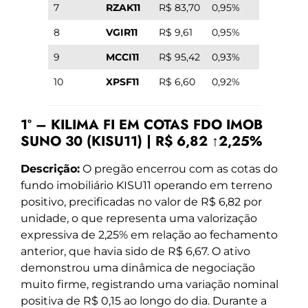
7
RZAK11
R$ 83,70
0,95%
8
VGIR11
R$ 9,61
0,95%
9
MCCI11
R$ 95,42
0,93%
10
XPSF11
R$ 6,60
0,92%
1º – KILIMA FI EM COTAS FDO IMOB
SUNO 30 (KISU11) | R$ 6,82 ↑2,25%
Descrição:
O pregão encerrou com as cotas do
fundo imobiliário KISU11 operando em terreno
positivo, precificadas no valor de R$ 6,82 por
unidade, o que representa uma valorização
expressiva de 2,25% em relação ao fechamento
anterior, que havia sido de R$ 6,67. O ativo
demonstrou uma dinâmica de negociação
muito firme, registrando uma variação nominal
positiva de R$ 0,15 ao longo do dia. Durante a