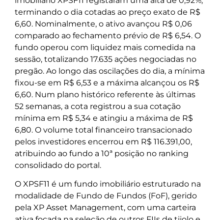
imobiliário XPSF11 registaram uma alta de 0,92%,
terminando o dia cotadas ao preço exato de R$
6,60. Nominalmente, o ativo avançou R$ 0,06
comparado ao fechamento prévio de R$ 6,54. O
fundo operou com liquidez mais comedida na
sessão, totalizando 17.635 ações negociadas no
pregão. Ao longo das oscilações do dia, a mínima
fixou-se em R$ 6,53 e a máxima alcançou os R$
6,60. Num plano histórico referente às últimas
52 semanas, a cota registrou a sua cotação
mínima em R$ 5,34 e atingiu a máxima de R$
6,80. O volume total financeiro transacionado
pelos investidores encerrou em R$ 116.391,00,
atribuindo ao fundo a 10ª posição no ranking
consolidado do portal.
O XPSF11 é um fundo imobiliário estruturado na
modalidade de Fundo de Fundos (FoF), gerido
pela XP Asset Management, com uma carteira
ativa focada na seleção de outros FIIs de tijolo e