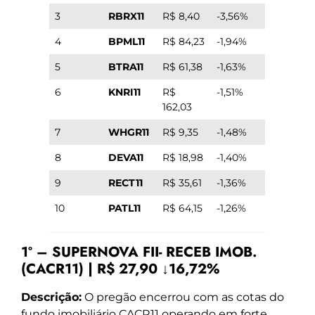
3
RBRX11
R$ 8,40
-3,56%
4
BPML11
R$ 84,23
-1,94%
5
BTRA11
R$ 61,38
-1,63%
6
KNRI11
R$
-1,51%
162,03
7
WHGR11
R$ 9,35
-1,48%
8
DEVA11
R$ 18,98
-1,40%
9
RECT11
R$ 35,61
-1,36%
10
PATL11
R$ 64,15
-1,26%
1º – SUPERNOVA FII- RECEB IMOB.
(CACR11) | R$ 27,90 ↓16,72%
Descrição:
O pregão encerrou com as cotas do
fundo imobiliário CACR11 operando em forte