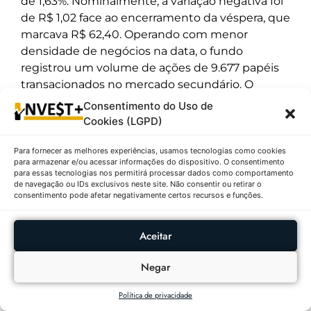
de 1,63%. Nominalmente, a variação negativa foi
de R$ 1,02 face ao encerramento da véspera, que
marcava R$ 62,40. Operando com menor
densidade de negócios na data, o fundo
registrou um volume de ações de 9.677 papéis
transacionados no mercado secundário. O
intervalo de oscilação do dia apresentou uma
Consentimento do Uso de
cotação mínima diária de R$ 60,01 e uma
Cookies (LGPD)
máxima de R$ 62,49. Quando analisado o
histórico das últimas 52 semanas, constata-se
Para fornecer as melhores experiências, usamos tecnologias como cookies
para armazenar e/ou acessar informações do dispositivo. O consentimento
que o fundo operou distante de sua cotação
para essas tecnologias nos permitirá processar dados como comportamento
mínima de R$ 44,60 e manteve recuo técnico
de navegação ou IDs exclusivos neste site. Não consentir ou retirar o
consentimento pode afetar negativamente certos recursos e funções.
em relação à sua cotação máxima anual de R$
70,11. O volume negociado em termos
financeiros somou o montante de R$ 593.974,26,
Aceitar
deixando o ativo na 5ª posição da tabela.
Negar
O BTRA11 é um fundo imobiliário focado no
agronegócio, atuando na aquisição de terras
Política de privacidade