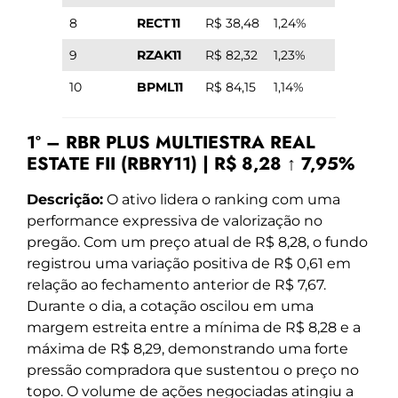
8
RECT11
R$ 38,48
1,24%
9
RZAK11
R$ 82,32
1,23%
10
BPML11
R$ 84,15
1,14%
1º – RBR PLUS MULTIESTRA REAL
ESTATE FII (RBRY11) | R$ 8,28 ↑ 7,95%
Descrição:
O ativo lidera o ranking com uma
performance expressiva de valorização no
pregão. Com um preço atual de R$ 8,28, o fundo
registrou uma variação positiva de R$ 0,61 em
relação ao fechamento anterior de R$ 7,67.
Durante o dia, a cotação oscilou em uma
margem estreita entre a mínima de R$ 8,28 e a
máxima de R$ 8,29, demonstrando uma forte
pressão compradora que sustentou o preço no
topo. O volume de ações negociadas atingiu a