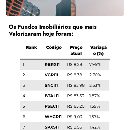
Os Fundos Imobiliários que mais
Valorizaram hoje foram:
Rank
Código
Preço
Variaçã
atual
o (%)
1
RBRX11
R$ 8,28
7,95%
2
VGRI11
R$ 8,38
2,70%
3
SNCI11
R$ 85,98
2,53%
4
BTAL11
R$ 83,53
1,87%
5
PSEC11
R$ 65,20
1,59%
6
WHGR11
R$ 9,03
1,57%
7
SPXS11
R$ 8,56
1,42%