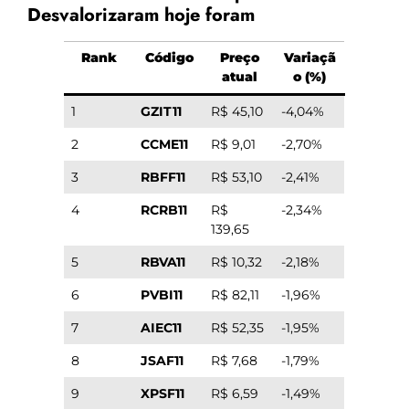
Desvalorizaram hoje foram
Rank
Código
Preço
Variaçã
atual
o (%)
1
GZIT11
R$ 45,10
-4,04%
2
CCME11
R$ 9,01
-2,70%
3
RBFF11
R$ 53,10
-2,41%
4
RCRB11
R$
-2,34%
139,65
5
RBVA11
R$ 10,32
-2,18%
6
PVBI11
R$ 82,11
-1,96%
7
AIEC11
R$ 52,35
-1,95%
8
JSAF11
R$ 7,68
-1,79%
9
XPSF11
R$ 6,59
-1,49%