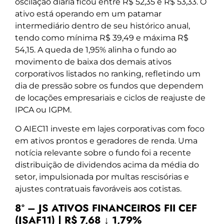
oscilação diária ficou entre R$ 52,35 e R$ 53,33. O
ativo está operando em um patamar
intermediário dentro de seu histórico anual,
tendo como mínima R$ 39,49 e máxima R$
54,15. A queda de 1,95% alinha o fundo ao
movimento de baixa dos demais ativos
corporativos listados no ranking, refletindo um
dia de pressão sobre os fundos que dependem
de locações empresariais e ciclos de reajuste de
IPCA ou IGPM.
O AIEC11 investe em lajes corporativas com foco
em ativos prontos e geradores de renda. Uma
notícia relevante sobre o fundo foi a recente
distribuição de dividendos acima da média do
setor, impulsionada por multas rescisórias e
ajustes contratuais favoráveis aos cotistas.
8º – JS ATIVOS FINANCEIROS FII CEF
(JSAF11) | R$ 7,68 ↓ 1,79%