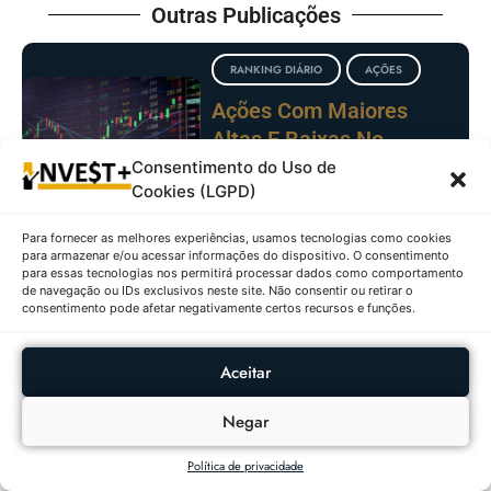
Outras Publicações
RANKING DIÁRIO
AÇÕES
Ações Com Maiores
Altas E Baixas No
IBOVESPA Em
Consentimento do Uso de
Cookies (LGPD)
07/08/2026
Para fornecer as melhores experiências, usamos tecnologias como cookies
para armazenar e/ou acessar informações do dispositivo. O consentimento
FUNDOS
RANKING
para essas tecnologias nos permitirá processar dados como comportamento
IMOBILIÁRIOS
DIÁRIO
de navegação ou IDs exclusivos neste site. Não consentir ou retirar o
consentimento pode afetar negativamente certos recursos e funções.
Fundos Imobiliários Com
Maiores Altas E Baixas
Aceitar
Em 07/08/2026
Negar
CRIPTOMOEDAS
RANKING
DIÁRIO
Política de privacidade