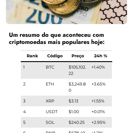
Um resumo do que aconteceu com
criptomoedas mais populares hoje:
Rank
Código
Preço
24h %
1
BTC
$105,102.
+1.40%
22
2
ETH
$3,249.8
+3.65%
0
3
XRP
$3.13
+1.55%
4
USDT
$1.00
+0.01%
5
SOL
$240.25
+2.95%
6
BNB
$678.49
+1.21%