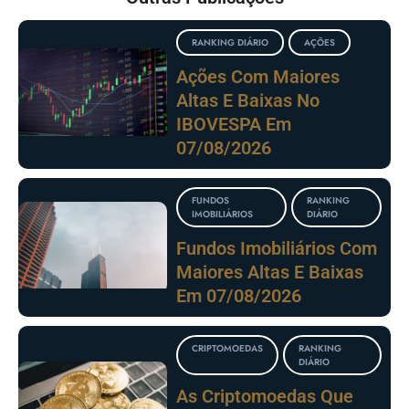
RANKING DIÁRIO
AÇÕES
Ações Com Maiores
Altas E Baixas No
IBOVESPA Em
07/08/2026
FUNDOS
RANKING
IMOBILIÁRIOS
DIÁRIO
Fundos Imobiliários Com
Maiores Altas E Baixas
Em 07/08/2026
CRIPTOMOEDAS
RANKING
DIÁRIO
As Criptomoedas Que