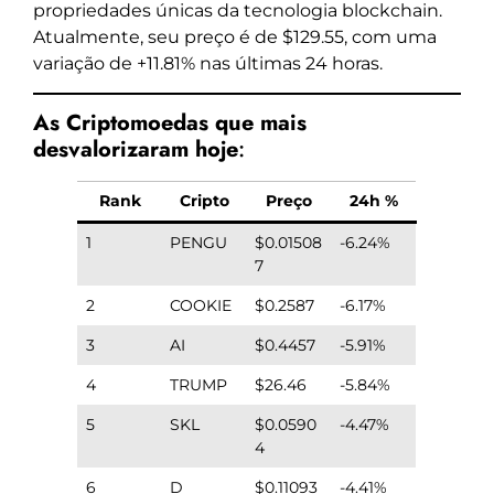
propriedades únicas da tecnologia blockchain.
Atualmente, seu preço é de $129.55, com uma
variação de +11.81% nas últimas 24 horas.
As Criptomoedas que mais
desvalorizaram hoje
:
Rank
Cripto
Preço
24h %
1
PENGU
$0.01508
-6.24%
7
2
COOKIE
$0.2587
-6.17%
3
AI
$0.4457
-5.91%
4
TRUMP
$26.46
-5.84%
5
SKL
$0.0590
-4.47%
4
6
D
$0.11093
-4.41%