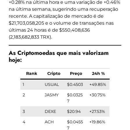
+0.28% na última hora e uma variação de +0.46%
na última semana, sugerindo uma recuperação
recente. A capitalização de mercado é de
$21,703,058,205 e o volume de transações nas
últimas 24 horas é de $550,408,636
(2,183,682,833 TRX).
As Criptomoedas que mais valorizam
hoje:
Rank
Cripto
Preço
24h %
1
USUAL
$0.4503
+49.85%
2
JASMY
$0.0325
+30.75%
7
3
DEXE
$20.94
+27.53%
4
ACH
$0.0455
+19.86%
7