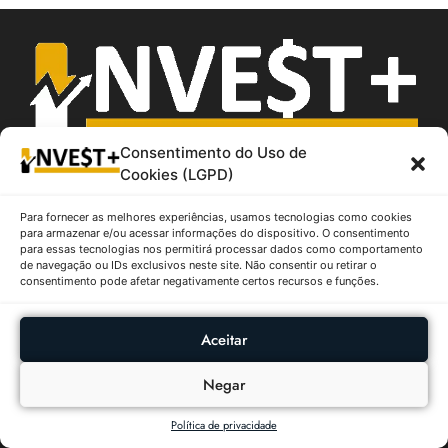
Tudo sobre Investimentos e Finanças
Consentimento do Uso de
Cookies (LGPD)
Categorias
Artigos
Para fornecer as melhores experiências, usamos tecnologias como cookies
para armazenar e/ou acessar informações do dispositivo. O consentimento
Fundos Imobiliários
para essas tecnologias nos permitirá processar dados como comportamento
Ações
de navegação ou IDs exclusivos neste site. Não consentir ou retirar o
consentimento pode afetar negativamente certos recursos e funções.
Boletim Focus
Criptomoedas
Aceitar
Sobre
Política de Privacidade
Negar
Termos de Uso
Política de privacidade
Contato / Suporte