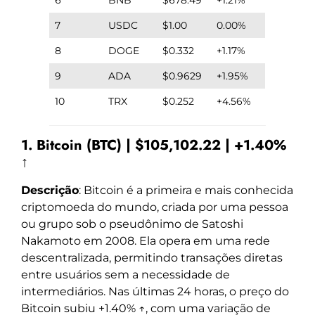
7
USDC
$1.00
0.00%
8
DOGE
$0.332
+1.17%
9
ADA
$0.9629
+1.95%
10
TRX
$0.252
+4.56%
1. Bitcoin (BTC) | $105,102.22 | +1.40%
↑
Descrição
: Bitcoin é a primeira e mais conhecida
criptomoeda do mundo, criada por uma pessoa
ou grupo sob o pseudônimo de Satoshi
Nakamoto em 2008. Ela opera em uma rede
descentralizada, permitindo transações diretas
entre usuários sem a necessidade de
intermediários. Nas últimas 24 horas, o preço do
Bitcoin subiu +1.40% ↑, com uma variação de