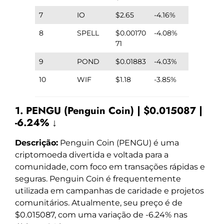
7
IO
$2.65
-4.16%
8
SPELL
$0.00170
-4.08%
71
9
POND
$0.01883
-4.03%
10
WIF
$1.18
-3.85%
1. PENGU (Penguin Coin) | $0.015087 |
-6.24% ↓
Descrição:
Penguin Coin (PENGU) é uma
criptomoeda divertida e voltada para a
comunidade, com foco em transações rápidas e
seguras. Penguin Coin é frequentemente
utilizada em campanhas de caridade e projetos
comunitários. Atualmente, seu preço é de
$0.015087, com uma variação de -6.24% nas