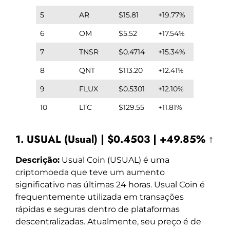
5
AR
$15.81
+19.77%
6
OM
$5.52
+17.54%
7
TNSR
$0.4714
+15.34%
8
QNT
$113.20
+12.41%
9
FLUX
$0.5301
+12.10%
10
LTC
$129.55
+11.81%
1. USUAL (Usual) | $0.4503 | +49.85% ↑
Descrição:
Usual Coin (USUAL) é uma
criptomoeda que teve um aumento
significativo nas últimas 24 horas. Usual Coin é
frequentemente utilizada em transações
rápidas e seguras dentro de plataformas
descentralizadas. Atualmente, seu preço é de