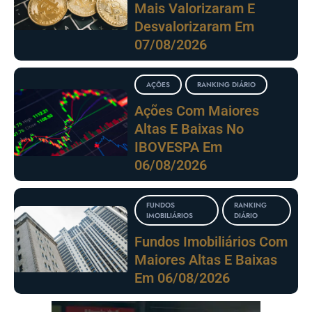
Mais Valorizaram E
Desvalorizaram Em
07/08/2026
AÇÕES
RANKING DIÁRIO
Ações Com Maiores
Altas E Baixas No
IBOVESPA Em
06/08/2026
FUNDOS
RANKING
IMOBILIÁRIOS
DIÁRIO
Fundos Imobiliários Com
Maiores Altas E Baixas
Em 06/08/2026