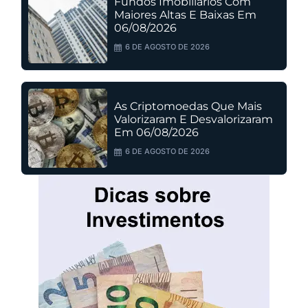
Fundos Imobiliários Com
Maiores Altas E Baixas Em
06/08/2026
6 DE AGOSTO DE 2026
As Criptomoedas Que Mais
Valorizaram E Desvalorizaram
Em 06/08/2026
6 DE AGOSTO DE 2026