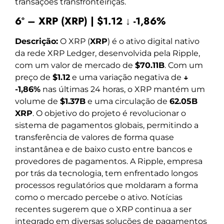
transações transfronteiriças.
6º – XRP (XRP) | $1.12 ↓ -1,86%
Descrição:
O XRP (
XRP
) é o ativo digital nativo
da rede XRP Ledger, desenvolvida pela Ripple,
com um valor de mercado de
$70.11B
. Com um
preço de
$1.12
e uma variação negativa de
↓
-1,86%
nas últimas 24 horas, o XRP mantém um
volume de
$1.37B
e uma circulação de
62.05B
XRP
. O objetivo do projeto é revolucionar o
sistema de pagamentos globais, permitindo a
transferência de valores de forma quase
instantânea e de baixo custo entre bancos e
provedores de pagamentos. A Ripple, empresa
por trás da tecnologia, tem enfrentado longos
processos regulatórios que moldaram a forma
como o mercado percebe o ativo. Notícias
recentes sugerem que o XRP continua a ser
integrado em diversas soluções de pagamentos