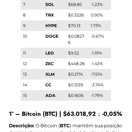
7
SOL
$68.85
-1.23%
8
TRX
$0.3226
0.90%
9
HYPE
$70.13
1.73%
10
DOGE
$0.0827
-0.67%
6
11
LEO
$9.52
-1.19%
12
ZEC
$448.28
-1.43%
13
XLM
$0.2174
-7.51%
14
CC
$0.1539
-3.74%
15
ADA
$0.1606
-1.79%
1º – Bitcoin (BTC) | $63.018,92 ↓ -0,05%
Descrição:
O Bitcoin (
BTC
) mantém sua posição