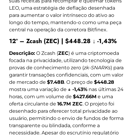
suas receitas para recomprar e queimar tokens
LEO, uma estratégia de deflação desenhada
para aumentar o valor intrínseco do ativo ao
longo do tempo, mantendo-o como uma peça
central na operação da corretora Bitfinex.
12º – Zcash (ZEC) | $448.28 ↓ -1,43%
Descrição:
O Zcash (
ZEC
) é uma criptomoeda
focada na privacidade, utilizando tecnologia de
provas de conhecimento zero (
zk-SNARKs
) para
garantir transações confidenciais, com um valor
de mercado de
$7.48B
. O preço de
$448.28
mostra uma variação de
↓ -1,43%
nas últimas 24
horas, com um volume de
$427.66M
e uma
oferta circulante de
16.7M ZEC
. O projeto foi
desenhado para oferecer total privacidade ao
usuário, permitindo o envio de fundos de forma
transparente ou blindada, conforme a
necessidade. Apesar do escrutínio regulatório