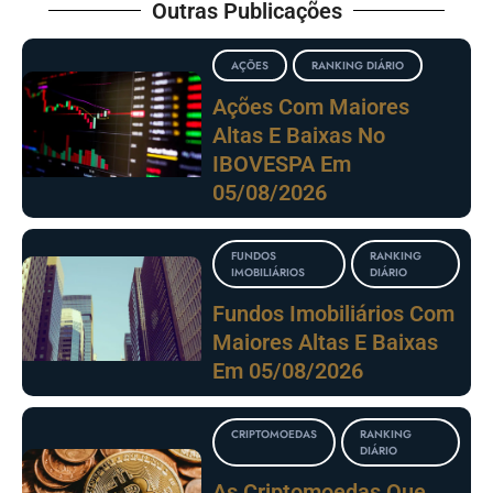
Outras Publicações
AÇÕES
RANKING DIÁRIO
Ações Com Maiores
Altas E Baixas No
IBOVESPA Em
05/08/2026
FUNDOS
RANKING
IMOBILIÁRIOS
DIÁRIO
Fundos Imobiliários Com
Maiores Altas E Baixas
Em 05/08/2026
CRIPTOMOEDAS
RANKING
DIÁRIO
As Criptomoedas Que