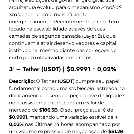
(NFTs) e soluções de governança digital. Sua
arquitetura evoluiu para o mecanismo
Proof-of-
Stake
, tornando-o mais eficiente
energeticamente. Recentemente, a rede tem
focado na escalabilidade através de suas
camadas de segunda camada (Layer 2s), que
continuam a atrair desenvolvedores e capital
institucional mesmo diante das correções de
curto prazo observadas nos preços.
3º – Tether (USDT) | $0.9991 ↑ 0,02%
Descrição:
O Tether (
USDT
) cumpre seu papel
fundamental como uma
stablecoin
lastreada no
dólar americano, sendo a peça chave de liquidez
no ecossistema cripto, com um valor de
mercado de
$186.3B
. O seu preço atual é de
$0.9991
, mantendo uma variação estável de
↑
0,02%
nas últimas 24 horas, acompanhado por
um volume expressivo de negociação de
$51.2B