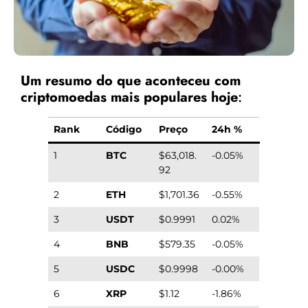
Um resumo do que aconteceu com
criptomoedas mais populares hoje
:
Rank
Código
Preço
24h %
1
BTC
$63,018.
-0.05%
92
2
ETH
$1,701.36
-0.55%
3
USDT
$0.9991
0.02%
4
BNB
$579.35
-0.05%
5
USDC
$0.9998
-0.00%
6
XRP
$1.12
-1.86%