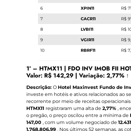
6
XPIN11
R$ 7
7
CACR11
R$ 9
8
LVBI11
R$ 1
9
VGIR11
R$ 9
10
RBRF11
R$ 7,
1º – HTMX11 | FDO INV IMOB FII H
Valor: R$ 142,29 | Variação: 2,77% ↑
Descrição:
O
Hotel Maxinvest Fundo de Inv
investe em hotéis e ativos relacionados ao s
recorrente por meio de receitas operacionais
HTMX11
registraram uma alta de
2,77%
, enc
o pregão, o preço oscilou entre a mínima de
147,00
, com um volume negociado de
12.43
1.768.806,99
. Nos últimos 52 semanas, as co