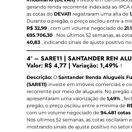
gerando renda recorrente indexada ao IPCA o
as cotas do
DEVA11
registraram uma alta de
Durante o pregão, o preço oscilou entre a m
R$ 32,99
, com um volume negociado de
21.
695.706,30
. Nos últimos 52 semanas, as cot
40,83
, indicando sinais de ajuste positivo n
4º – SARE11 | SANTANDER REN AL
Valor:
R$ 4,77
|
Variação:
1,49% ↑
Descrição:
O
Santander Renda Aluguéis Fu
(SARE11)
investe em imóveis comerciais e co
recorrente por meio de aluguéis. No pregão a
apresentaram uma valorização de
1,49%
, fe
pregão, o preço oscilou entre a mínima de
R
com um volume negociado de
94.481 cota
Nos últimos 52 semanas, as cotas oscilaram 
mostrando sinais de ajuste positivo no setor 