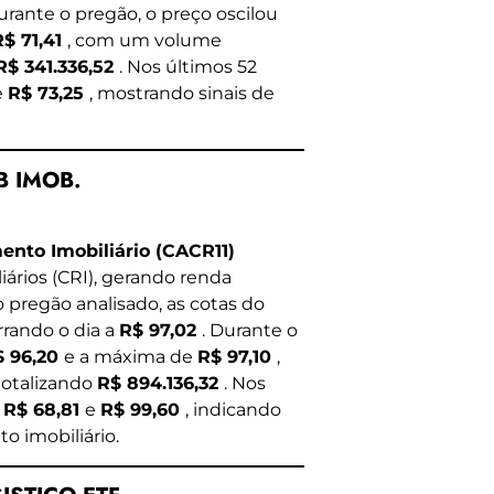
Durante o pregão, o preço oscilou
R$ 71,41
, com um volume
R$ 341.336,52
. Nos últimos 52
e
R$ 73,25
, mostrando sinais de
B IMOB.
nto Imobiliário (CACR11)
iários (CRI), gerando renda
 pregão analisado, as cotas do
rrando o dia a
R$ 97,02
. Durante o
$ 96,20
e a máxima de
R$ 97,10
,
 totalizando
R$ 894.136,32
. Nos
e
R$ 68,81
e
R$ 99,60
, indicando
o imobiliário.