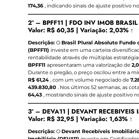
174,36
, indicando sinais de ajuste positivo no
2º – BPFF11 | FDO INV IMOB BRASI
Valor:
R$ 60,35
|
Variação:
2,03% ↑
Descrição:
O
Brasil Plural Absoluto Fundo 
(BPFF11)
investe em uma carteira diversifica
rentabilidade através de múltiplas estratégia
BPFF11
apresentaram uma valorização de
2,
Durante o pregão, o preço oscilou entre a m
R$ 61,24
, com um volume negociado de
7.2
439.830,80
. Nos últimos 52 semanas, as cot
64,43
, mostrando sinais de ajuste positivo no
3º – DEVA11 | DEVANT RECEBIVEIS I
Valor:
R$ 32,95
|
Variação:
1,63% ↑
Descrição:
O
Devant Recebíveis Imobiliári
Imobiliário (DEVA11)
investe em Certificados 