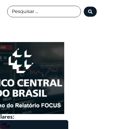
lares: