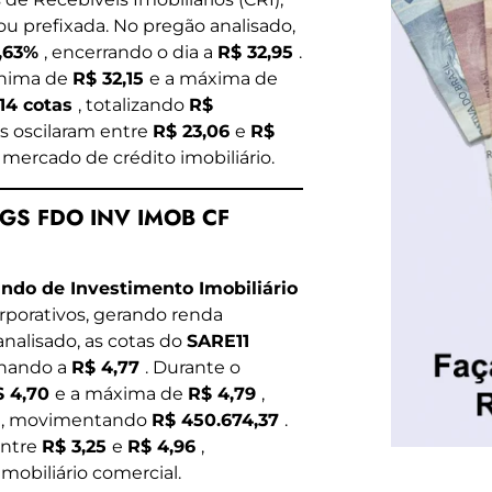
u prefixada. No pregão analisado,
1,63%
, encerrando o dia a
R$ 32,95
.
ínima de
R$ 32,15
e a máxima de
114 cotas
, totalizando
R$
as oscilaram entre
R$ 23,06
e
R$
o mercado de crédito imobiliário.
UGS FDO INV IMOB CF
ndo de Investimento Imobiliário
rporativos, gerando renda
nalisado, as cotas do
SARE11
chando a
R$ 4,77
. Durante o
$ 4,70
e a máxima de
R$ 4,79
,
s
, movimentando
R$ 450.674,37
.
entre
R$ 3,25
e
R$ 4,96
,
imobiliário comercial.