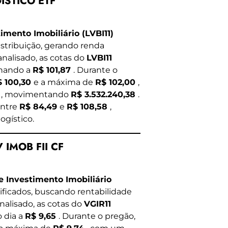
GISTICO ETF
imento Imobiliário (LVBI11)
istribuição, gerando renda
nalisado, as cotas do
LVBI11
chando a
R$ 101,87
. Durante o
$ 100,30
e a máxima de
R$ 102,00
,
s
, movimentando
R$ 3.532.240,38
.
entre
R$ 84,49
e
R$ 108,58
,
ogístico.
V IMOB FII CF
de Investimento Imobiliário
sificados, buscando rentabilidade
nalisado, as cotas do
VGIR11
o dia a
R$ 9,65
. Durante o pregão,