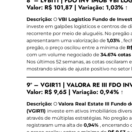
8º – LVBI11 | FDO INV IMOB VBI LO
Valor:
R$ 101,87
|
Variação:
1,03% ↑
Descrição:
O
VBI Logístico Fundo de Invest
investe em galpões logísticos e centros de d
recorrente por meio de aluguéis. No pregão a
apresentaram uma valorização de
1,03%
, fe
pregão, o preço oscilou entre a mínima de
R
com um volume negociado de
34.674 cota
Nos últimos 52 semanas, as cotas oscilaram 
mostrando sinais de ajuste positivo no setor l
9º – VGIR11 | VALORA RE III FDO IN
Valor:
R$ 9,65
|
Variação:
0,94% ↑
Descrição:
O
Valora Real Estate III Fundo 
(VGIR11)
investe em ativos imobiliários diver
através de múltiplas estratégias. No pregão a
registraram uma alta de
0,94%
, encerrando 