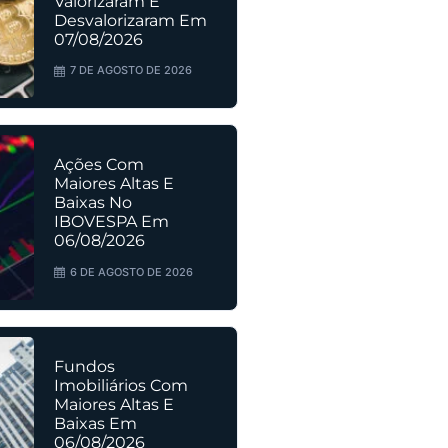
Valorizaram E
Desvalorizaram Em
07/08/2026
7 DE AGOSTO DE 2026
Ações Com
Maiores Altas E
Baixas No
IBOVESPA Em
06/08/2026
6 DE AGOSTO DE 2026
Fundos
Imobiliários Com
Maiores Altas E
Baixas Em
06/08/2026