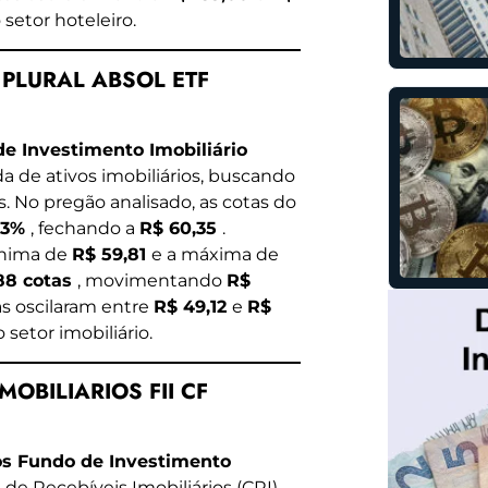
 setor hoteleiro.
L PLURAL ABSOL ETF
de Investimento Imobiliário
da de ativos imobiliários, buscando
s. No pregão analisado, as cotas do
03%
, fechando a
R$ 60,35
.
ínima de
R$ 59,81
e a máxima de
88 cotas
, movimentando
R$
as oscilaram entre
R$ 49,12
e
R$
 setor imobiliário.
MOBILIARIOS FII CF
os Fundo de Investimento
de Recebíveis Imobiliários (CRI),