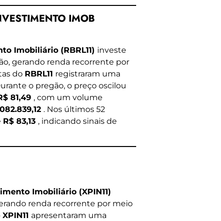
INVESTIMENTO IMOB
to Imobiliário (RBRL11)
investe
ção, gerando renda recorrente por
otas do
RBRL11
registraram uma
Durante o pregão, o preço oscilou
R$ 81,49
, com um volume
.082.839,12
. Nos últimos 52
e
R$ 83,13
, indicando sinais de
imento Imobiliário (XPIN11)
 gerando renda recorrente por meio
o
XPIN11
apresentaram uma