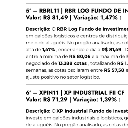
5º – RBRL11 | RBR LOG FUNDO DE 
Valor:
R$ 81,49
|
Variação:
1,47% ↑
Descrição:
O
RBR Log Fundo de Investimen
em galpões logísticos e centros de distribui
meio de aluguéis. No pregão analisado, as c
alta de
1,47%
, encerrando o dia a
R$ 81,49
. 
entre a mínima de
R$ 80,06
e a máxima de
negociado de
13.288 cotas
, totalizando
R$ 1
semanas, as cotas oscilaram entre
R$ 57,58
ajuste positivo no setor logístico.
6º – XPIN11 | XP INDUSTRIAL FII CF
Valor:
R$ 71,29
|
Variação:
1,39% ↑
Descrição:
O
XP Industrial Fundo de Invest
investe em galpões industriais e logísticos,
de aluguéis. No pregão analisado, as cotas d