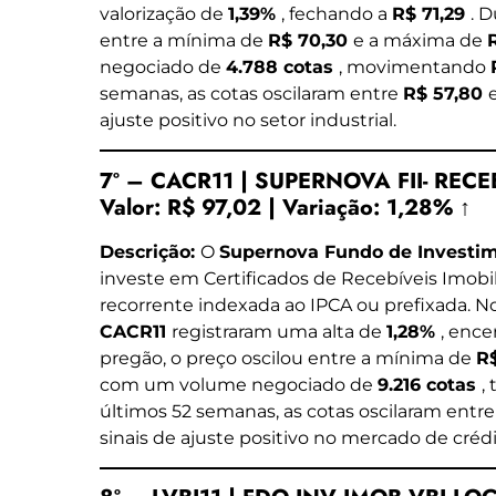
valorização de
1,39%
, fechando a
R$ 71,29
. 
entre a mínima de
R$ 70,30
e a máxima de
negociado de
4.788 cotas
, movimentando
semanas, as cotas oscilaram entre
R$ 57,80
ajuste positivo no setor industrial.
7º – CACR11 | SUPERNOVA FII- RECE
Valor:
R$ 97,02
|
Variação:
1,28% ↑
Descrição:
O
Supernova Fundo de Investime
investe em Certificados de Recebíveis Imobil
recorrente indexada ao IPCA ou prefixada. No
CACR11
registraram uma alta de
1,28%
, ence
pregão, o preço oscilou entre a mínima de
R
com um volume negociado de
9.216 cotas
,
últimos 52 semanas, as cotas oscilaram entr
sinais de ajuste positivo no mercado de crédit