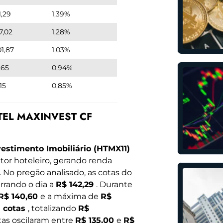
1,29
1,39%
7,02
1,28%
01,87
1,03%
,65
0,94%
15
0,85%
OTEL MAXINVEST CF
estimento Imobiliário (HTMX11)
etor hoteleiro, gerando renda
. No pregão analisado, as cotas do
errando o dia a
R$ 142,29
. Durante
R$ 140,60
e a máxima de
R$
1 cotas
, totalizando
R$
tas oscilaram entre
R$ 135,00
e
R$