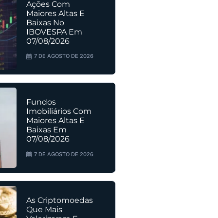
Ações Com
Maiores Altas E
Baixas No
IBOVESPA Em
07/08/2026
7 DE AGOSTO DE 2026
Fundos
Imobiliários Com
Maiores Altas E
Baixas Em
07/08/2026
7 DE AGOSTO DE 2026
As Criptomoedas
Que Mais