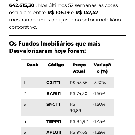
642.615,30
. Nos últimos 52 semanas, as cotas
oscilaram entre
R$ 106,19
e
R$ 147,47
,
mostrando sinais de ajuste no setor imobiliário
corporativo.
Os Fundos Imobiliários que mais
Desvalorizaram hoje foram:
Rank
Código
Preço
Variaçã
Atual
o (%)
1
GZIT11
R$ 45,56
-5,32%
2
BARI11
R$ 74,30
-1,56%
3
SNCI11
R$
-1,50%
90,89
4
TEPP11
R$ 84,92
-1,45%
5
XPLG11
R$ 97,65
-1,29%