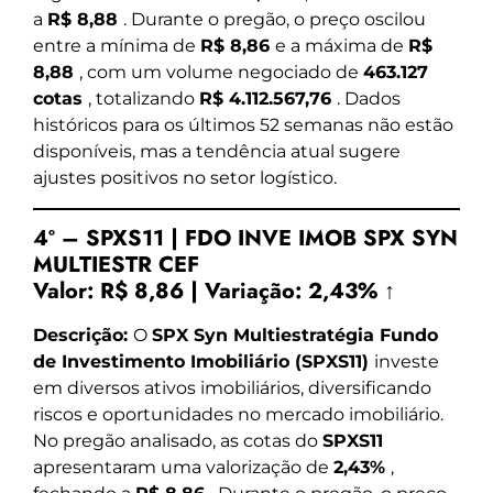
a
R$ 8,88
. Durante o pregão, o preço oscilou
entre a mínima de
R$ 8,86
e a máxima de
R$
8,88
, com um volume negociado de
463.127
cotas
, totalizando
R$ 4.112.567,76
. Dados
históricos para os últimos 52 semanas não estão
disponíveis, mas a tendência atual sugere
ajustes positivos no setor logístico.
4º – SPXS11 | FDO INVE IMOB SPX SYN
MULTIESTR CEF
Valor:
R$ 8,86
|
Variação:
2,43% ↑
Descrição:
O
SPX Syn Multiestratégia Fundo
de Investimento Imobiliário (SPXS11)
investe
em diversos ativos imobiliários, diversificando
riscos e oportunidades no mercado imobiliário.
No pregão analisado, as cotas do
SPXS11
apresentaram uma valorização de
2,43%
,