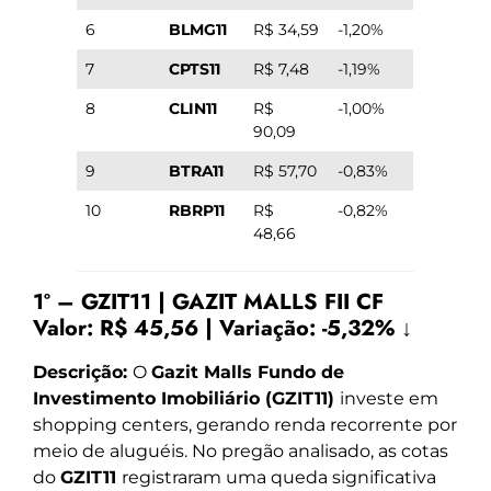
6
BLMG11
R$ 34,59
-1,20%
7
CPTS11
R$ 7,48
-1,19%
8
CLIN11
R$
-1,00%
90,09
9
BTRA11
R$ 57,70
-0,83%
10
RBRP11
R$
-0,82%
48,66
1º – GZIT11 | GAZIT MALLS FII CF
Valor:
R$ 45,56
|
Variação:
-5,32% ↓
Descrição:
O
Gazit Malls Fundo de
Investimento Imobiliário (GZIT11)
investe em
shopping centers, gerando renda recorrente por
meio de aluguéis. No pregão analisado, as cotas
do
GZIT11
registraram uma queda significativa