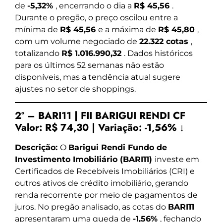
de
-5,32%
, encerrando o dia a
R$ 45,56
.
Durante o pregão, o preço oscilou entre a
mínima de
R$ 45,56
e a máxima de
R$ 45,80
,
com um volume negociado de
22.322 cotas
,
totalizando
R$ 1.016.990,32
. Dados históricos
para os últimos 52 semanas não estão
disponíveis, mas a tendência atual sugere
ajustes no setor de shoppings.
2º – BARI11 | FII BARIGUI RENDI CF
Valor:
R$ 74,30
|
Variação:
-1,56% ↓
Descrição:
O
Barigui Rendi Fundo de
Investimento Imobiliário (BARI11)
investe em
Certificados de Recebíveis Imobiliários (CRI) e
outros ativos de crédito imobiliário, gerando
renda recorrente por meio de pagamentos de
juros. No pregão analisado, as cotas do
BARI11
apresentaram uma queda de
-1,56%
, fechando