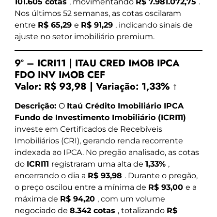
101.605 cotas
, movimentando
R$ 7.981.072,75
.
Nos últimos 52 semanas, as cotas oscilaram
entre
R$ 65,29
e
R$ 91,29
, indicando sinais de
ajuste no setor imobiliário premium.
9º – ICRI11 | ITAU CRED IMOB IPCA
FDO INV IMOB CEF
Valor:
R$ 93,98
|
Variação:
1,33% ↑
Descrição:
O
Itaú Crédito Imobiliário IPCA
Fundo de Investimento Imobiliário (ICRI11)
investe em Certificados de Recebíveis
Imobiliários (CRI), gerando renda recorrente
indexada ao IPCA. No pregão analisado, as cotas
do
ICRI11
registraram uma alta de
1,33%
,
encerrando o dia a
R$ 93,98
. Durante o pregão,
o preço oscilou entre a mínima de
R$ 93,00
e a
máxima de
R$ 94,20
, com um volume
negociado de
8.342 cotas
, totalizando
R$