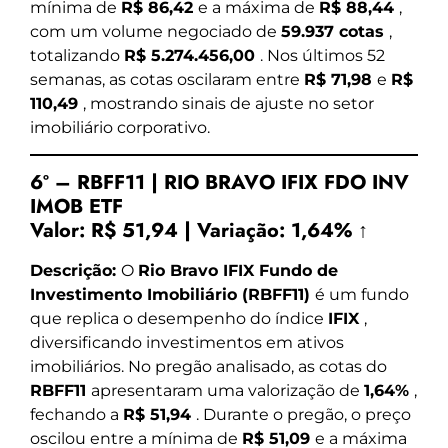
mínima de
R$ 86,42
e a máxima de
R$ 88,44
,
com um volume negociado de
59.937 cotas
,
totalizando
R$ 5.274.456,00
. Nos últimos 52
semanas, as cotas oscilaram entre
R$ 71,98
e
R$
110,49
, mostrando sinais de ajuste no setor
imobiliário corporativo.
6º – RBFF11 | RIO BRAVO IFIX FDO INV
IMOB ETF
Valor:
R$ 51,94
|
Variação:
1,64% ↑
Descrição:
O
Rio Bravo IFIX Fundo de
Investimento Imobiliário (RBFF11)
é um fundo
que replica o desempenho do índice
IFIX
,
diversificando investimentos em ativos
imobiliários. No pregão analisado, as cotas do
RBFF11
apresentaram uma valorização de
1,64%
,
fechando a
R$ 51,94
. Durante o pregão, o preço
oscilou entre a mínima de
R$ 51,09
e a máxima