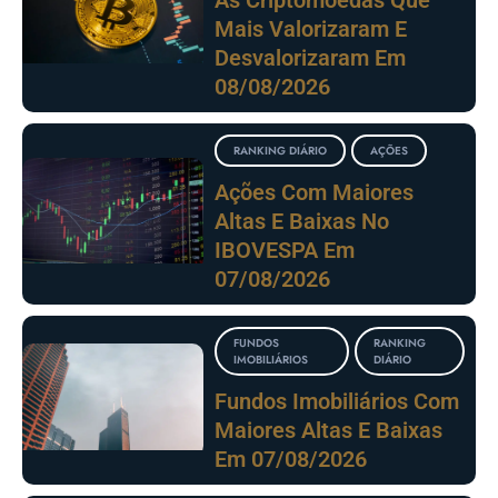
As Criptomoedas Que
Mais Valorizaram E
Desvalorizaram Em
08/08/2026
RANKING DIÁRIO
AÇÕES
Ações Com Maiores
Altas E Baixas No
IBOVESPA Em
07/08/2026
FUNDOS
RANKING
IMOBILIÁRIOS
DIÁRIO
Fundos Imobiliários Com
Maiores Altas E Baixas
Em 07/08/2026