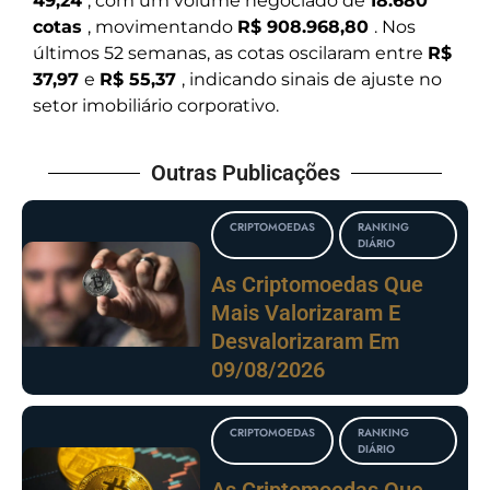
49,24
, com um volume negociado de
18.680
cotas
, movimentando
R$ 908.968,80
. Nos
últimos 52 semanas, as cotas oscilaram entre
R$
37,97
e
R$ 55,37
, indicando sinais de ajuste no
setor imobiliário corporativo.
Outras Publicações
CRIPTOMOEDAS
RANKING
DIÁRIO
As Criptomoedas Que
Mais Valorizaram E
Desvalorizaram Em
09/08/2026
CRIPTOMOEDAS
RANKING
DIÁRIO