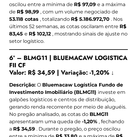
oscilou entre a mínima de
R$ 97,09
e a máxima
de
R$ 98,99
, com um volume negociado de
53.118 cotas
, totalizando
R$ 5.186.972,70
. Nos
últimos 52 semanas, as cotas oscilaram entre
R$
83,45
e
R$ 102,12
, mostrando sinais de ajuste no
setor logístico.
6º – BLMG11 | BLUEMACAW LOGISTICA
FII CF
Valor:
R$ 34,59
|
Variação:
-1,20% ↓
Descrição:
O
Bluemacaw Logística Fundo de
Investimento Imobiliário (BLMG11)
investe em
galpões logísticos e centros de distribuição,
gerando renda recorrente por meio de aluguéis.
No pregão analisado, as cotas do
BLMG11
apresentaram uma queda de
-1,20%
, fechando
a
R$ 34,59
. Durante o pregão, o preço oscilou
entre a mínima de
R$ 33,80
e a máxima de
R$