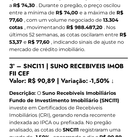
a
R$ 74,30
. Durante o pregão, o preço oscilou
entre a mínima de
R$ 74,00
e a máxima de
R$
77,60
, com um volume negociado de
13.304
cotas
, movimentando
R$ 988.487,20
. Nos
últimos 52 semanas, as cotas oscilaram entre
R$
53,37
e
R$ 77,60
, indicando sinais de ajuste no
mercado de crédito imobiliário.
3º – SNCI11 | SUNO RECEBIVEIS IMOB
FII CEF
Valor:
R$ 90,89
|
Variação:
-1,50% ↓
Descrição:
O
Suno Recebíveis Imobiliários
Fundo de Investimento Imobiliário (SNCI11)
investe em Certificados de Recebíveis
Imobiliários (CRI), gerando renda recorrente
indexada ao IPCA ou prefixada. No pregão
analisado, as cotas do
SNCI11
registraram uma