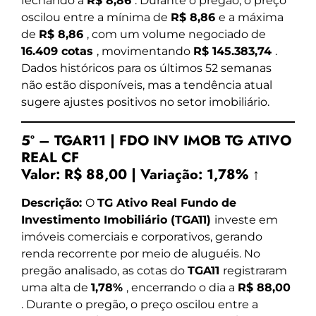
fechando a
R$ 8,86
. Durante o pregão, o preço
oscilou entre a mínima de
R$ 8,86
e a máxima
de
R$ 8,86
, com um volume negociado de
16.409 cotas
, movimentando
R$ 145.383,74
.
Dados históricos para os últimos 52 semanas
não estão disponíveis, mas a tendência atual
sugere ajustes positivos no setor imobiliário.
5º – TGAR11 | FDO INV IMOB TG ATIVO
REAL CF
Valor:
R$ 88,00
|
Variação:
1,78% ↑
Descrição:
O
TG Ativo Real Fundo de
Investimento Imobiliário (TGA11)
investe em
imóveis comerciais e corporativos, gerando
renda recorrente por meio de aluguéis. No
pregão analisado, as cotas do
TGA11
registraram
uma alta de
1,78%
, encerrando o dia a
R$ 88,00
. Durante o pregão, o preço oscilou entre a