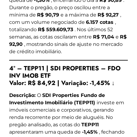
queda de
-1,50%
, encerrando o dia a
R$ 90,89
.
Durante o pregão, o preço oscilou entre a
mínima de
R$ 90,79
e a máxima de
R$ 92,27
,
com um volume negociado de
6.157 cotas
,
totalizando
R$ 559.609,73
. Nos últimos 52
semanas, as cotas oscilaram entre
R$ 71,04
e
R$
92,90
, mostrando sinais de ajuste no mercado
de crédito imobiliário.
4º – TEPP11 | SDI PROPERTIES – FDO
INV IMOB ETF
Valor:
R$ 84,92
|
Variação:
-1,45% ↓
Descrição:
O
SDI Properties Fundo de
Investimento Imobiliário (TEPP11)
investe em
imóveis comerciais e corporativos, gerando
renda recorrente por meio de aluguéis. No
pregão analisado, as cotas do
TEPP11
apresentaram uma queda de
-1,45%
, fechando