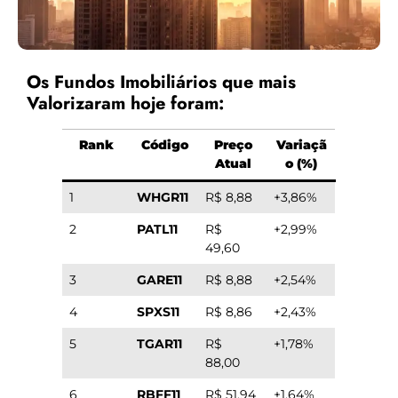
Os Fundos Imobiliários que mais
Valorizaram hoje foram:
Rank
Código
Preço
Variaçã
Atual
o (%)
1
WHGR11
R$ 8,88
+3,86%
2
PATL11
R$
+2,99%
49,60
3
GARE11
R$ 8,88
+2,54%
4
SPXS11
R$ 8,86
+2,43%
5
TGAR11
R$
+1,78%
88,00
6
RBFF11
R$ 51,94
+1,64%