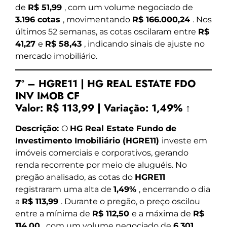
de
R$ 51,99
, com um volume negociado de
3.196 cotas
, movimentando
R$ 166.000,24
. Nos
últimos 52 semanas, as cotas oscilaram entre
R$
41,27
e
R$ 58,43
, indicando sinais de ajuste no
mercado imobiliário.
7º – HGRE11 | HG REAL ESTATE FDO
INV IMOB CF
Valor:
R$ 113,99
|
Variação:
1,49% ↑
Descrição:
O
HG Real Estate Fundo de
Investimento Imobiliário (HGRE11)
investe em
imóveis comerciais e corporativos, gerando
renda recorrente por meio de aluguéis. No
pregão analisado, as cotas do
HGRE11
registraram uma alta de
1,49%
, encerrando o dia
a
R$ 113,99
. Durante o pregão, o preço oscilou
entre a mínima de
R$ 112,50
e a máxima de
R$
114,00
, com um volume negociado de
6.301