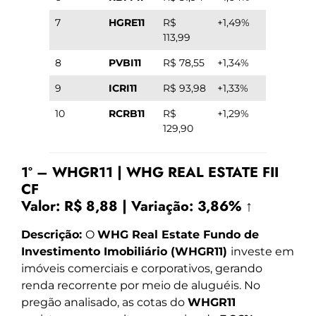
7
HGRE11
R$
+1,49%
113,99
8
PVBI11
R$ 78,55
+1,34%
9
ICRI11
R$ 93,98
+1,33%
10
RCRB11
R$
+1,29%
129,90
1º – WHGR11 | WHG REAL ESTATE FII
CF
Valor:
R$ 8,88
|
Variação:
3,86% ↑
Descrição:
O
WHG Real Estate Fundo de
Investimento Imobiliário (WHGR11)
investe em
imóveis comerciais e corporativos, gerando
renda recorrente por meio de aluguéis. No
pregão analisado, as cotas do
WHGR11