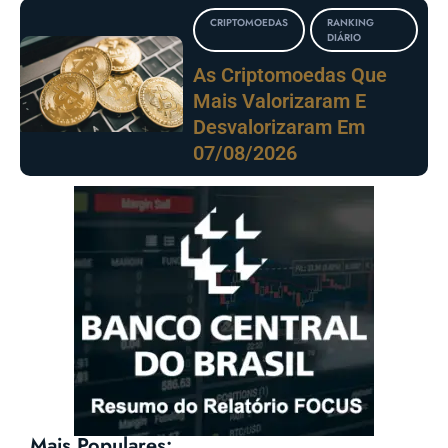
CRIPTOMOEDAS
RANKING
DIÁRIO
As Criptomoedas Que
Mais Valorizaram E
Desvalorizaram Em
07/08/2026
Mais Populares: