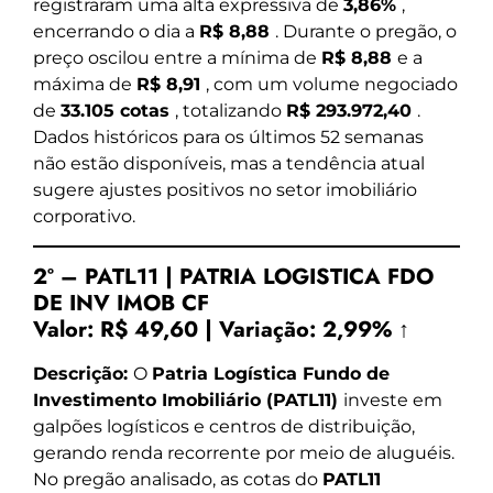
registraram uma alta expressiva de
3,86%
,
encerrando o dia a
R$ 8,88
. Durante o pregão, o
preço oscilou entre a mínima de
R$ 8,88
e a
máxima de
R$ 8,91
, com um volume negociado
de
33.105 cotas
, totalizando
R$ 293.972,40
.
Dados históricos para os últimos 52 semanas
não estão disponíveis, mas a tendência atual
sugere ajustes positivos no setor imobiliário
corporativo.
2º – PATL11 | PATRIA LOGISTICA FDO
DE INV IMOB CF
Valor:
R$ 49,60
|
Variação:
2,99% ↑
Descrição:
O
Patria Logística Fundo de
Investimento Imobiliário (PATL11)
investe em
galpões logísticos e centros de distribuição,
gerando renda recorrente por meio de aluguéis.
No pregão analisado, as cotas do
PATL11