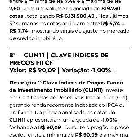
entre a mínima de
R$ 7,46
e a máxima de
R$
7,60
, com um volume negociado de
819.730
cotas
, totalizando
R$ 6.131.580,40
. Nos últimos
52 semanas, as cotas oscilaram entre
R$ 5,74
e
R$ 7,74
, mostrando sinais de ajuste no mercado
de crédito imobiliário.
8º – CLIN11 | CLAVE INDICES DE
PRECOS FII CF
Valor:
R$ 90,09
|
Variação:
-1,00% ↓
Descrição:
O
Clave Índices de Preços Fundo
de Investimento Imobiliário (CLIN11)
investe
em Certificados de Recebíveis Imobiliários (CRI),
gerando renda recorrente indexada ao IPCA ou
prefixada. No pregão analisado, as cotas do
CLIN11
apresentaram uma queda de
-1,00%
,
fechando a
R$ 90,09
. Durante o pregão, o preço
oscilou entre a mínima de
R$ 90,09
e a máxima