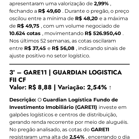
apresentaram uma valorização de
2,99%
,
fechando a
R$ 49,60
. Durante o pregão, o preço
oscilou entre a mínima de
R$ 48,20
e a máxima
de
R$ 49,75
, com um volume negociado de
10.624 cotas
, movimentando
R$ 526.950,40
.
Nos últimos 52 semanas, as cotas oscilaram
entre
R$ 37,45
e
R$ 56,08
, indicando sinais de
ajuste positivo no setor logístico.
3º – GARE11 | GUARDIAN LOGISTICA
FII CF
Valor:
R$ 8,88
|
Variação:
2,54% ↑
Descrição:
O
Guardian Logística Fundo de
Investimento Imobiliário (GARE11)
investe em
galpões logísticos e centros de distribuição,
gerando renda recorrente por meio de aluguéis.
No pregão analisado, as cotas do
GARE11
registraram uma alta de
2,54%
, encerrando o dia