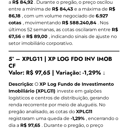
a
R$ 84,92
. Durante o pregão, o preço oscilou
entre a mínima de
R$ 84,43
e a máxima de
R$
86,18
, com um volume negociado de
6.927
cotas
, movimentando
R$ 588.240,84
. Nos
últimos 52 semanas, as cotas oscilaram entre
R$
67,56
e
R$ 89,00
, indicando sinais de ajuste no
setor imobiliário corporativo.
5º – XPLG11 | XP LOG FDO INV IMOB
CF
Valor:
R$ 97,65
|
Variação:
-1,29% ↓
Descrição:
O
XP Log Fundo de Investimento
Imobiliário (XPLG11)
investe em galpões
logísticos e centros de distribuição, gerando
renda recorrente por meio de aluguéis. No
pregão analisado, as cotas do
XPLG11
registraram uma queda de
-1,29%
, encerrando o
dia a
R$ 97,65
. Durante o pregão, o preço