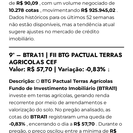
de
R$ 90,09
, com um volume negociado de
10.278 cotas
, movimentando
R$ 925.945,02
.
Dados históricos para os últimos 52 semanas
não estão disponíveis, mas a tendência atual
sugere ajustes no mercado de crédito
imobiliário.
9º – BTRA11 | FII BTG PACTUAL TERRAS
AGRICOLAS CEF
Valor:
R$ 57,70
|
Variação:
-0,83% ↓
Descrição:
O
BTG Pactual Terras Agrícolas
Fundo de Investimento Imobiliário (BTRA11)
investe em terras agrícolas, gerando renda
recorrente por meio de arrendamentos e
valorização do solo. No pregão analisado, as
cotas do
BTRA11
registraram uma queda de
-0,83%
, encerrando o dia a
R$ 57,70
. Durante o
pregão, o preço oscilou entre a mínima de
R$