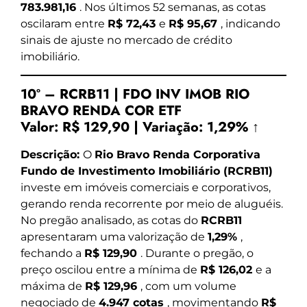
783.981,16
. Nos últimos 52 semanas, as cotas
oscilaram entre
R$ 72,43
e
R$ 95,67
, indicando
sinais de ajuste no mercado de crédito
imobiliário.
10º – RCRB11 | FDO INV IMOB RIO
BRAVO RENDA COR ETF
Valor:
R$ 129,90
|
Variação:
1,29% ↑
Descrição:
O
Rio Bravo Renda Corporativa
Fundo de Investimento Imobiliário (RCRB11)
investe em imóveis comerciais e corporativos,
gerando renda recorrente por meio de aluguéis.
No pregão analisado, as cotas do
RCRB11
apresentaram uma valorização de
1,29%
,
fechando a
R$ 129,90
. Durante o pregão, o
preço oscilou entre a mínima de
R$ 126,02
e a
máxima de
R$ 129,96
, com um volume
negociado de
4.947 cotas
, movimentando
R$