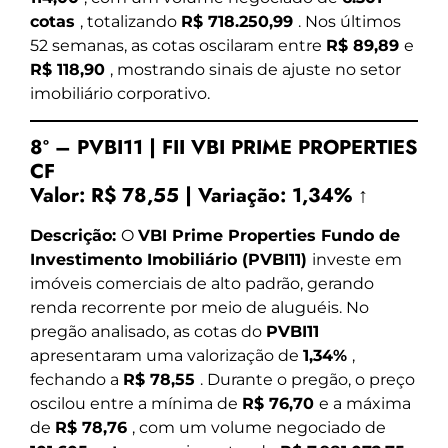
cotas
, totalizando
R$ 718.250,99
. Nos últimos
52 semanas, as cotas oscilaram entre
R$ 89,89
e
R$ 118,90
, mostrando sinais de ajuste no setor
imobiliário corporativo.
8º – PVBI11 | FII VBI PRIME PROPERTIES
CF
Valor:
R$ 78,55
|
Variação:
1,34% ↑
Descrição:
O
VBI Prime Properties Fundo de
Investimento Imobiliário (PVBI11)
investe em
imóveis comerciais de alto padrão, gerando
renda recorrente por meio de aluguéis. No
pregão analisado, as cotas do
PVBI11
apresentaram uma valorização de
1,34%
,
fechando a
R$ 78,55
. Durante o pregão, o preço
oscilou entre a mínima de
R$ 76,70
e a máxima
de
R$ 78,76
, com um volume negociado de