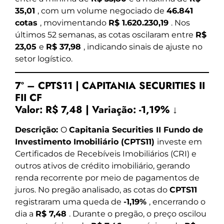
35,01
, com um volume negociado de
46.841
cotas
, movimentando
R$ 1.620.230,19
. Nos
últimos 52 semanas, as cotas oscilaram entre
R$
23,05
e
R$ 37,98
, indicando sinais de ajuste no
setor logístico.
7º – CPTS11 | CAPITANIA SECURITIES II
FII CF
Valor:
R$ 7,48
|
Variação:
-1,19% ↓
Descrição:
O
Capitania Securities II Fundo de
Investimento Imobiliário (CPTS11)
investe em
Certificados de Recebíveis Imobiliários (CRI) e
outros ativos de crédito imobiliário, gerando
renda recorrente por meio de pagamentos de
juros. No pregão analisado, as cotas do
CPTS11
registraram uma queda de
-1,19%
, encerrando o
dia a
R$ 7,48
. Durante o pregão, o preço oscilou