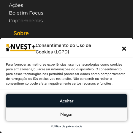
Ações
Boletim Focus
Criptomoedas
Sobre
Política de Privacidade
Consentimento do Uso de
Termos de Uso
Cookies (LGPD)
Contato / Suporte
Quem Somos
Para fornecer as melhores experiências, usamos tecnologias como cookies
para armazenar e/ou acessar informações do dispositivo. O consentimento
para essas tecnologias nos permitirá processar dados como comportamento
de navegação ou IDs exclusivos neste site. Não consentir ou retirar o
O InvestPlus é um site que possui caráter
consentimento pode afetar negativamente certos recursos e funções.
meramente informativo e educativo, as
informações citadas não tem o objetivo de fazer
recomendação e/ou sugestão de compra ou venda
Aceitar
de ativos, sendo assim, não se responsabiliza pelas
decisões tomados a partir das informações aqui
contidas. Todas as informações apresentadas são
Negar
provenientes de fontes públicas como B3, CVM,
Tesouro Nacional, etc.
Política de privacidade