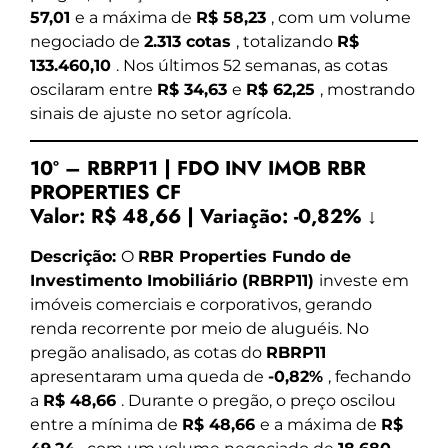
57,01
e a máxima de
R$ 58,23
, com um volume
negociado de
2.313 cotas
, totalizando
R$
133.460,10
. Nos últimos 52 semanas, as cotas
oscilaram entre
R$ 34,63
e
R$ 62,25
, mostrando
sinais de ajuste no setor agrícola.
10º – RBRP11 | FDO INV IMOB RBR
PROPERTIES CF
Valor:
R$ 48,66
|
Variação:
-0,82% ↓
Descrição:
O
RBR Properties Fundo de
Investimento Imobiliário (RBRP11)
investe em
imóveis comerciais e corporativos, gerando
renda recorrente por meio de aluguéis. No
pregão analisado, as cotas do
RBRP11
apresentaram uma queda de
-0,82%
, fechando
a
R$ 48,66
. Durante o pregão, o preço oscilou
entre a mínima de
R$ 48,66
e a máxima de
R$