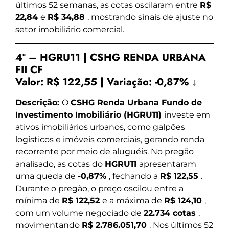
últimos 52 semanas, as cotas oscilaram entre
R$
22,84
e
R$ 34,88
, mostrando sinais de ajuste no
setor imobiliário comercial.
4º – HGRU11 | CSHG RENDA URBANA
FII CF
Valor:
R$ 122,55
|
Variação:
-0,87% ↓
Descrição:
O
CSHG Renda Urbana Fundo de
Investimento Imobiliário (HGRU11)
investe em
ativos imobiliários urbanos, como galpões
logísticos e imóveis comerciais, gerando renda
recorrente por meio de aluguéis. No pregão
analisado, as cotas do
HGRU11
apresentaram
uma queda de
-0,87%
, fechando a
R$ 122,55
.
Durante o pregão, o preço oscilou entre a
mínima de
R$ 122,52
e a máxima de
R$ 124,10
,
com um volume negociado de
22.734 cotas
,
movimentando
R$ 2.786.051,70
. Nos últimos 52