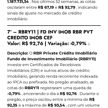
1.187.731,34
. Nos últimos 52 semanas, as cotas
oscilaram entre
R$ 67,19
e
R$ 92,79
, indicando
sinais de ajuste no mercado de crédito
imobiliário.
7º – RBRY11 | FD INV IMOB RBR PVT
CREDITO IMOB CEF
Valor:
R$ 92,76
|
Variação:
-0,79% ↓
Descrição:
O
RBR Private Crédito Imobiliário
Fundo de Investimento Imobiliário (RBRY11)
investe em Certificados de Recebíveis
Imobiliários (CRI) e outros ativos de crédito
imobiliário, gerando renda recorrente indexada
ao IPCA ou prefixada. No pregão analisado, as
cotas do
RBRY11
registraram uma queda de
-0,79%
, encerrando o dia a
R$ 92,76
. Durante o
pregão, o preço oscilou entre a mínima de
R$
92,35
e a máxima de
R$ 93,54
, com um volume