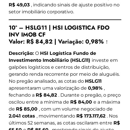
R$ 49,03
, indicando sinais de ajuste positivo no
setor imobiliário corporativo.
10º – HSLG11 | HSI LOGISTICA FDO
INV IMOB CF
Valor:
R$ 84,82
|
Variação:
0,98% ↑
Descrição:
O
HSI Logística Fundo de
Investimento Imobiliário (HSLG11)
investe em
galpões logísticos e centros de distribuição,
gerando renda recorrente por meio de aluguéis.
No pregão analisado, as cotas do
HSLG11
apresentaram uma valorização de
0,98%
,
fechando a
R$ 84,82
. Durante o pregão, o preço
oscilou entre a mínima de
R$ 84,00
e a máxima
de
R$ 85,00
, com um volume negociado de
2.041 cotas
, movimentando
R$ 173.117,62
. Nos
últimos 52 semanas, as cotas oscilaram entre
R$
65,50
e
R$ 85,60
, mostrando sinais de ajuste