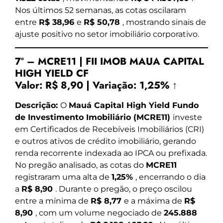
Nos últimos 52 semanas, as cotas oscilaram
entre
R$ 38,96
e
R$ 50,78
, mostrando sinais de
ajuste positivo no setor imobiliário corporativo.
7º – MCRE11 | FII IMOB MAUA CAPITAL
HIGH YIELD CF
Valor:
R$ 8,90
|
Variação:
1,25% ↑
Descrição:
O
Mauá Capital High Yield Fundo
de Investimento Imobiliário (MCRE11)
investe
em Certificados de Recebíveis Imobiliários (CRI)
e outros ativos de crédito imobiliário, gerando
renda recorrente indexada ao IPCA ou prefixada.
No pregão analisado, as cotas do
MCRE11
registraram uma alta de
1,25%
, encerrando o dia
a
R$ 8,90
. Durante o pregão, o preço oscilou
entre a mínima de
R$ 8,77
e a máxima de
R$
8,90
, com um volume negociado de
245.888