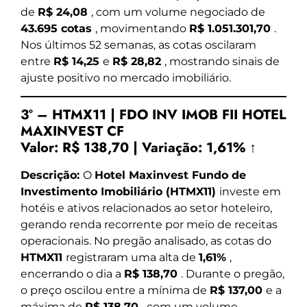
de
R$ 24,08
, com um volume negociado de
43.695 cotas
, movimentando
R$ 1.051.301,70
.
Nos últimos 52 semanas, as cotas oscilaram
entre
R$ 14,25
e
R$ 28,82
, mostrando sinais de
ajuste positivo no mercado imobiliário.
3º – HTMX11 | FDO INV IMOB FII HOTEL
MAXINVEST CF
Valor:
R$ 138,70
|
Variação:
1,61% ↑
Descrição:
O
Hotel Maxinvest Fundo de
Investimento Imobiliário (HTMX11)
investe em
hotéis e ativos relacionados ao setor hoteleiro,
gerando renda recorrente por meio de receitas
operacionais. No pregão analisado, as cotas do
HTMX11
registraram uma alta de
1,61%
,
encerrando o dia a
R$ 138,70
. Durante o pregão,
o preço oscilou entre a mínima de
R$ 137,00
e a
máxima de
R$ 138,70
, com um volume