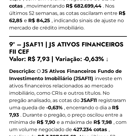
cotas
, movimentando
R$ 682.699,44
. Nos
últimos 52 semanas, as cotas oscilaram entre
R$
62,85
e
R$ 84,25
, indicando sinais de ajuste no
mercado de crédito imobiliário.
9º – JSAF11 | JS ATIVOS FINANCEIROS
FII CEF
Valor:
R$ 7,93
|
Variação:
-0,63% ↓
Descrição:
O
JS Ativos Financeiros Fundo de
Investimento Imobiliário (JSAF11)
investe em
ativos financeiros relacionados ao mercado
imobiliário, como CRIs e outros títulos. No
pregão analisado, as cotas do
JSAF11
registraram
uma queda de
-0,63%
, encerrando o dia a
R$
7,93
. Durante o pregão, o preço oscilou entre a
mínima de
R$ 7,90
e a máxima de
R$ 7,98
, com
um volume negociado de
427.234 cotas
,