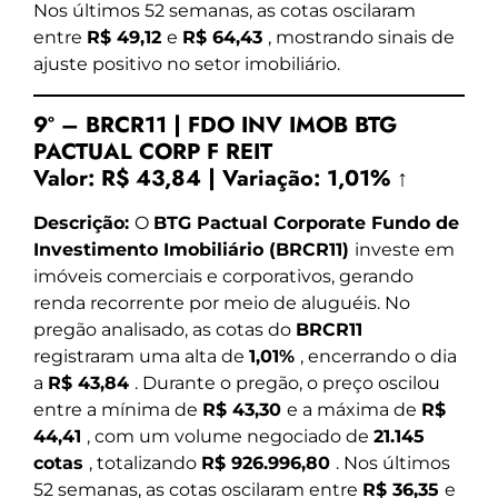
Nos últimos 52 semanas, as cotas oscilaram
entre
R$ 49,12
e
R$ 64,43
, mostrando sinais de
ajuste positivo no setor imobiliário.
9º – BRCR11 | FDO INV IMOB BTG
PACTUAL CORP F REIT
Valor:
R$ 43,84
|
Variação:
1,01% ↑
Descrição:
O
BTG Pactual Corporate Fundo de
Investimento Imobiliário (BRCR11)
investe em
imóveis comerciais e corporativos, gerando
renda recorrente por meio de aluguéis. No
pregão analisado, as cotas do
BRCR11
registraram uma alta de
1,01%
, encerrando o dia
a
R$ 43,84
. Durante o pregão, o preço oscilou
entre a mínima de
R$ 43,30
e a máxima de
R$
44,41
, com um volume negociado de
21.145
cotas
, totalizando
R$ 926.996,80
. Nos últimos
52 semanas, as cotas oscilaram entre
R$ 36,35
e