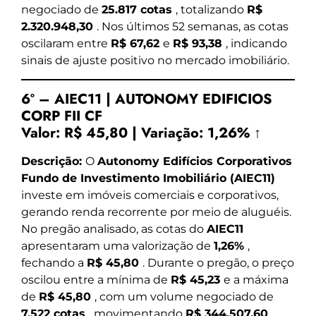
negociado de
25.817 cotas
, totalizando
R$
2.320.948,30
. Nos últimos 52 semanas, as cotas
oscilaram entre
R$ 67,62
e
R$ 93,38
, indicando
sinais de ajuste positivo no mercado imobiliário.
6º – AIEC11 | AUTONOMY EDIFICIOS
CORP FII CF
Valor:
R$ 45,80
|
Variação:
1,26% ↑
Descrição:
O
Autonomy Edifícios Corporativos
Fundo de Investimento Imobiliário (AIEC11)
investe em imóveis comerciais e corporativos,
gerando renda recorrente por meio de aluguéis.
No pregão analisado, as cotas do
AIEC11
apresentaram uma valorização de
1,26%
,
fechando a
R$ 45,80
. Durante o pregão, o preço
oscilou entre a mínima de
R$ 45,23
e a máxima
de
R$ 45,80
, com um volume negociado de
7.522 cotas
, movimentando
R$ 344.507,60
.