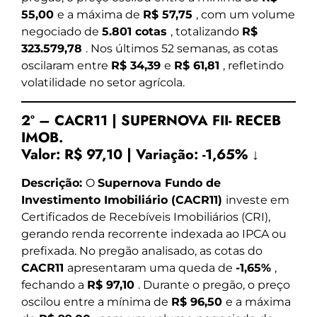
55,00
e a máxima de
R$ 57,75
, com um volume
negociado de
5.801 cotas
, totalizando
R$
323.579,78
. Nos últimos 52 semanas, as cotas
oscilaram entre
R$ 34,39
e
R$ 61,81
, refletindo
volatilidade no setor agrícola.
2º – CACR11 | SUPERNOVA FII- RECEB
IMOB.
Valor:
R$ 97,10
|
Variação:
-1,65% ↓
Descrição:
O
Supernova Fundo de
Investimento Imobiliário (CACR11)
investe em
Certificados de Recebíveis Imobiliários (CRI),
gerando renda recorrente indexada ao IPCA ou
prefixada. No pregão analisado, as cotas do
CACR11
apresentaram uma queda de
-1,65%
,
fechando a
R$ 97,10
. Durante o pregão, o preço
oscilou entre a mínima de
R$ 96,50
e a máxima