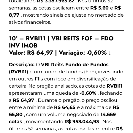
totalizando
R$ 3.387.965,62
. Nos últimos 52
semanas, as cotas oscilaram entre
R$ 5,60
e
R$
8,77
, mostrando sinais de ajuste no mercado de
ativos financeiros.
10º – RVBI11 | VBI REITS FOF – FDO
INV IMOB
Valor:
R$ 64,97
|
Variação:
-0,60% ↓
Descrição:
O
VBI Reits Fundo de Fundos
(RVBI11)
é um fundo de fundos (FoF), investindo
em outros FIIs com foco em diversificação de
carteira. No pregão analisado, as cotas do
RVBI11
apresentaram uma queda de
-0,60%
, fechando
a
R$ 64,97
. Durante o pregão, o preço oscilou
entre a mínima de
R$ 64,65
e a máxima de
R$
65,80
, com um volume negociado de
14.669
cotas
, movimentando
R$ 953.044,93
. Nos
últimos 52 semanas, as cotas oscilaram entre
R$