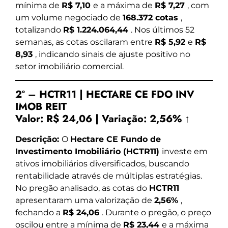
mínima de
R$ 7,10
e a máxima de
R$ 7,27
, com
um volume negociado de
168.372 cotas
,
totalizando
R$ 1.224.064,44
. Nos últimos 52
semanas, as cotas oscilaram entre
R$ 5,92
e
R$
8,93
, indicando sinais de ajuste positivo no
setor imobiliário comercial.
2º – HCTR11 | HECTARE CE FDO INV
IMOB REIT
Valor:
R$ 24,06
|
Variação:
2,56% ↑
Descrição:
O
Hectare CE Fundo de
Investimento Imobiliário (HCTR11)
investe em
ativos imobiliários diversificados, buscando
rentabilidade através de múltiplas estratégias.
No pregão analisado, as cotas do
HCTR11
apresentaram uma valorização de
2,56%
,
fechando a
R$ 24,06
. Durante o pregão, o preço
oscilou entre a mínima de
R$ 23,44
e a máxima