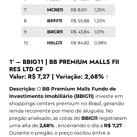
7
MCRE11
R$ 8,90
1,25%
8
BPFF11
R$ 59,88
1,20%
9
BRCR11
R$ 43,84
1,01%
10
HSLG11
R$ 84,82
0,98%
1º – BBIG11 | BB PREMIUM MALLS FII
RES LTD CF
Valor:
R$ 7,27
|
Variação:
2,68% ↑
Descrição:
O
BB Premium Malls Fundo de
Investimento Imobiliário (BBIG11)
investe em
shoppings centers premium no Brasil, gerando
renda recorrente por meio de aluguéis. No
pregão analisado, as cotas do
BBIG11
registraram
uma alta de
2,68%
, encerrando o dia a
R$ 7,27
.
Durante o pregão, o preço oscilou entre a