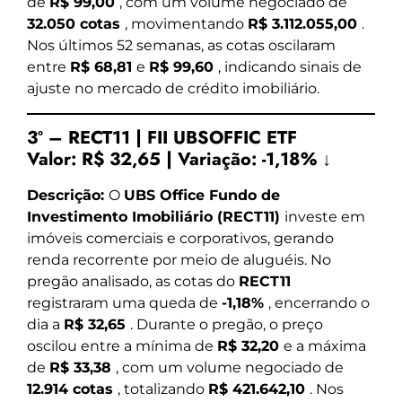
de
R$ 99,00
, com um volume negociado de
32.050 cotas
, movimentando
R$ 3.112.055,00
.
Nos últimos 52 semanas, as cotas oscilaram
entre
R$ 68,81
e
R$ 99,60
, indicando sinais de
ajuste no mercado de crédito imobiliário.
3º – RECT11 | FII UBSOFFIC ETF
Valor:
R$ 32,65
|
Variação:
-1,18% ↓
Descrição:
O
UBS Office Fundo de
Investimento Imobiliário (RECT11)
investe em
imóveis comerciais e corporativos, gerando
renda recorrente por meio de aluguéis. No
pregão analisado, as cotas do
RECT11
registraram uma queda de
-1,18%
, encerrando o
dia a
R$ 32,65
. Durante o pregão, o preço
oscilou entre a mínima de
R$ 32,20
e a máxima
de
R$ 33,38
, com um volume negociado de
12.914 cotas
, totalizando
R$ 421.642,10
. Nos