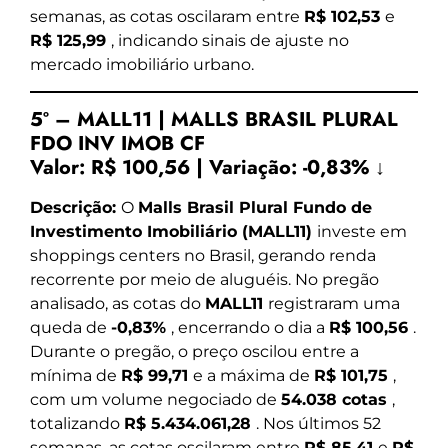
semanas, as cotas oscilaram entre
R$ 102,53
e
R$ 125,99
, indicando sinais de ajuste no
mercado imobiliário urbano.
5º – MALL11 | MALLS BRASIL PLURAL
FDO INV IMOB CF
Valor:
R$ 100,56
|
Variação:
-0,83% ↓
Descrição:
O
Malls Brasil Plural Fundo de
Investimento Imobiliário (MALL11)
investe em
shoppings centers no Brasil, gerando renda
recorrente por meio de aluguéis. No pregão
analisado, as cotas do
MALL11
registraram uma
queda de
-0,83%
, encerrando o dia a
R$ 100,56
.
Durante o pregão, o preço oscilou entre a
mínima de
R$ 99,71
e a máxima de
R$ 101,75
,
com um volume negociado de
54.038 cotas
,
totalizando
R$ 5.434.061,28
. Nos últimos 52
semanas, as cotas oscilaram entre
R$ 85,41
e
R$