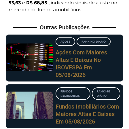
53,63
e
R$ 68,85
, indicando sinais de ajuste no
mercado de fundos imobiliários.
Outras Publicações
AÇÕES
RANKING DIÁRIO
Ações Com Maiores
Altas E Baixas No
IBOVESPA Em
05/08/2026
FUNDOS
RANKING
IMOBILIÁRIOS
DIÁRIO
Fundos Imobiliários Com
Maiores Altas E Baixas
Em 05/08/2026