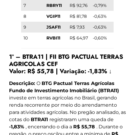
7
RBRY11
R$ 92,76
-0,79%
8
VGIP11
R$ 81,78
-0,63%
9
JSAF11
R$ 7,93
-0,63%
10
RVBI11
R$ 64,97
-0,60%
1º – BTRA11 | FII BTG PACTUAL TERRAS
AGRICOLAS CEF
Valor:
R$ 55,78
|
Variação:
-1,83% ↓
Descrição:
O
BTG Pactual Terras Agrícolas
Fundo de Investimento Imobiliário (BTRA11)
investe em terras agrícolas no Brasil, gerando
renda recorrente por meio do arrendamento
para atividades agrícolas. No pregão analisado, as
cotas do
BTRA11
registraram uma queda de
-1,83%
, encerrando o dia a
R$ 55,78
. Durante o
pregão, o preço oscilou entre a mínima de
R$