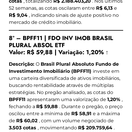
cotas
, totalizando
R$ 2.188.403,20
. Nos últimos
52 semanas, as cotas oscilaram entre
R$ 6,13
e
R$ 9,04
, indicando sinais de ajuste positivo no
mercado de crédito imobiliário.
8º – BPFF11 | FDO INV IMOB BRASIL
PLURAL ABSOL ETF
Valor:
R$ 59,88
|
Variação:
1,20% ↑
Descrição:
O
Brasil Plural Absoluto Fundo de
Investimento Imobiliário (BPFF11)
investe em
uma carteira diversificada de ativos imobiliários,
buscando rentabilidade através de múltiplas
estratégias. No pregão analisado, as cotas do
BPFF11
apresentaram uma valorização de
1,20%
,
fechando a
R$ 59,88
. Durante o pregão, o preço
oscilou entre a mínima de
R$ 58,91
e a máxima
de
R$ 60,02
, com um volume negociado de
3.503 cotas
, movimentando
R$ 209.759,64
.