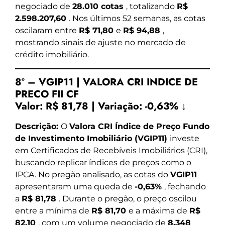
negociado de
28.010 cotas
, totalizando
R$
2.598.207,60
. Nos últimos 52 semanas, as cotas
oscilaram entre
R$ 71,80
e
R$ 94,88
,
mostrando sinais de ajuste no mercado de
crédito imobiliário.
8º – VGIP11 | VALORA CRI INDICE DE
PRECO FII CF
Valor:
R$ 81,78
|
Variação:
-0,63% ↓
Descrição:
O
Valora CRI Índice de Preço Fundo
de Investimento Imobiliário (VGIP11)
investe
em Certificados de Recebíveis Imobiliários (CRI),
buscando replicar índices de preços como o
IPCA. No pregão analisado, as cotas do
VGIP11
apresentaram uma queda de
-0,63%
, fechando
a
R$ 81,78
. Durante o pregão, o preço oscilou
entre a mínima de
R$ 81,70
e a máxima de
R$
82,10
, com um volume negociado de
8.348