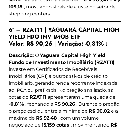
105,18
, mostrando sinais de ajuste no setor de
shopping centers.
6º – RZAT11 | YAGUARA CAPITAL HIGH
YIELD FDO INV IMOB ETF
Valor:
R$ 90,26
|
Variação:
-0,81% ↓
Descrição:
O
Yaguara Capital High Yield
Fundo de Investimento Imobiliário (RZAT11)
investe em Certificados de Recebíveis
Imobiliários (CRI) e outros ativos de crédito
imobiliário, gerando renda recorrente indexada
ao IPCA ou prefixada. No pregão analisado, as
cotas do
RZAT11
apresentaram uma queda de
-0,81%
, fechando a
R$ 90,26
. Durante o pregão,
o preço oscilou entre a mínima de
R$ 90,02
e a
máxima de
R$ 92,48
, com um volume
negociado de
13.159 cotas
, movimentando
R$