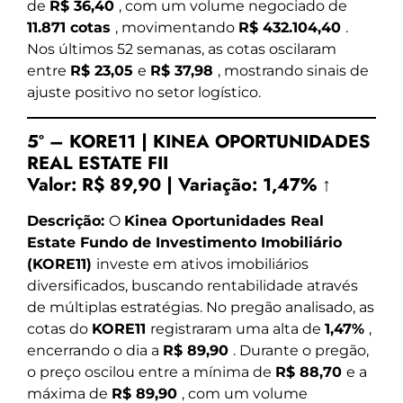
de
R$ 36,40
, com um volume negociado de
11.871 cotas
, movimentando
R$ 432.104,40
.
Nos últimos 52 semanas, as cotas oscilaram
entre
R$ 23,05
e
R$ 37,98
, mostrando sinais de
ajuste positivo no setor logístico.
5º – KORE11 | KINEA OPORTUNIDADES
REAL ESTATE FII
Valor:
R$ 89,90
|
Variação:
1,47% ↑
Descrição:
O
Kinea Oportunidades Real
Estate Fundo de Investimento Imobiliário
(KORE11)
investe em ativos imobiliários
diversificados, buscando rentabilidade através
de múltiplas estratégias. No pregão analisado, as
cotas do
KORE11
registraram uma alta de
1,47%
,
encerrando o dia a
R$ 89,90
. Durante o pregão,
o preço oscilou entre a mínima de
R$ 88,70
e a
máxima de
R$ 89,90
, com um volume