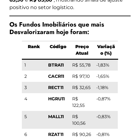
positivo no setor logístico.
Os Fundos Imobiliários que mais
Desvalorizaram hoje foram:
Rank
Código
Preço
Variaçã
Atual
o (%)
1
BTRA11
R$ 55,78
-1,83%
2
CACR11
R$ 97,10
-1,65%
3
RECT11
R$ 32,65
-1,18%
4
HGRU11
R$
-0,87%
122,55
5
MALL11
R$
-0,83%
100,56
6
RZAT11
R$ 90,26
-0,81%