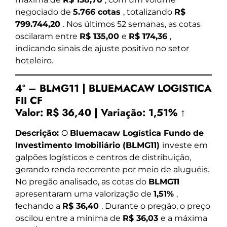
negociado de
5.766 cotas
, totalizando
R$
799.744,20
. Nos últimos 52 semanas, as cotas
oscilaram entre
R$ 135,00
e
R$ 174,36
,
indicando sinais de ajuste positivo no setor
hoteleiro.
4º – BLMG11 | BLUEMACAW LOGISTICA
FII CF
Valor:
R$ 36,40
|
Variação:
1,51% ↑
Descrição:
O
Bluemacaw Logística Fundo de
Investimento Imobiliário (BLMG11)
investe em
galpões logísticos e centros de distribuição,
gerando renda recorrente por meio de aluguéis.
No pregão analisado, as cotas do
BLMG11
apresentaram uma valorização de
1,51%
,
fechando a
R$ 36,40
. Durante o pregão, o preço
oscilou entre a mínima de
R$ 36,03
e a máxima