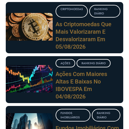
CRIPTOMOEDAS
RANKING
DIÁRIO
As Criptomoedas Que
Mais Valorizaram E
Desvalorizaram Em
05/08/2026
AÇÕES
RANKING DIÁRIO
Ações Com Maiores
Altas E Baixas No
IBOVESPA Em
04/08/2026
FUNDOS
RANKING
IMOBILIÁRIOS
DIÁRIO
Fundos Imobiliários Com