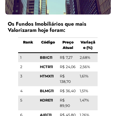
Os Fundos Imobiliários que mais
Valorizaram hoje foram:
Rank
Código
Preço
Variaçã
Atual
o (%)
1
BBIG11
R$ 7,27
2,68%
2
HCTR11
R$ 24,06
2,56%
3
HTMX11
R$
1,61%
138,70
4
BLMG11
R$ 36,40
1,51%
5
KORE11
R$
1,47%
89,90
6
AIEC11
R$ 45,80
1,26%