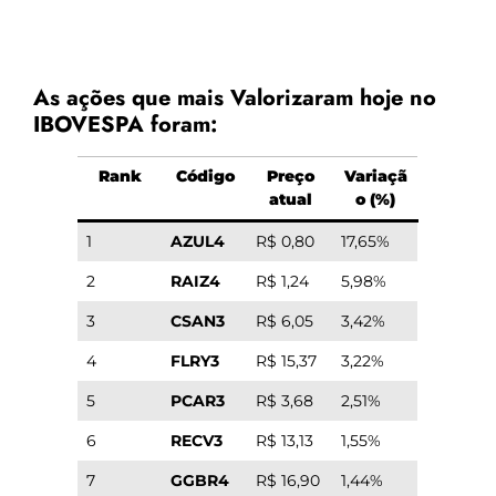
As ações que mais Valorizaram hoje no
IBOVESPA foram:
Rank
Código
Preço
Variaçã
atual
o (%)
1
AZUL4
R$ 0,80
17,65%
2
RAIZ4
R$ 1,24
5,98%
3
CSAN3
R$ 6,05
3,42%
4
FLRY3
R$ 15,37
3,22%
5
PCAR3
R$ 3,68
2,51%
6
RECV3
R$ 13,13
1,55%
7
GGBR4
R$ 16,90
1,44%