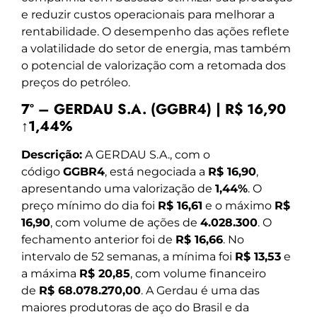
e reduzir custos operacionais para melhorar a
rentabilidade. O desempenho das ações reflete
a volatilidade do setor de energia, mas também
o potencial de valorização com a retomada dos
preços do petróleo.
7º – GERDAU S.A. (GGBR4) | R$ 16,90
↑1,44%
Descrição:
A GERDAU S.A., com o
código
GGBR4
, está negociada a
R$ 16,90
,
apresentando uma valorização de
1,44%
. O
preço mínimo do dia foi
R$ 16,61
e o máximo
R$
16,90
, com volume de ações de
4.028.300
. O
fechamento anterior foi de
R$ 16,66
. No
intervalo de 52 semanas, a mínima foi
R$ 13,53
e
a máxima
R$ 20,85
, com volume financeiro
de
R$ 68.078.270,00
. A Gerdau é uma das
maiores produtoras de aço do Brasil e da