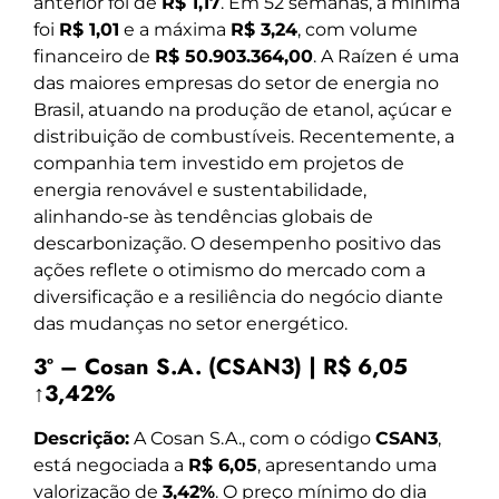
anterior foi de
R$ 1,17
. Em 52 semanas, a mínima
foi
R$ 1,01
e a máxima
R$ 3,24
, com volume
financeiro de
R$ 50.903.364,00
. A Raízen é uma
das maiores empresas do setor de energia no
Brasil, atuando na produção de etanol, açúcar e
distribuição de combustíveis. Recentemente, a
companhia tem investido em projetos de
energia renovável e sustentabilidade,
alinhando-se às tendências globais de
descarbonização. O desempenho positivo das
ações reflete o otimismo do mercado com a
diversificação e a resiliência do negócio diante
das mudanças no setor energético.
3º – Cosan S.A. (CSAN3) | R$ 6,05
↑3,42%
Descrição:
A Cosan S.A., com o código
CSAN3
,
está negociada a
R$ 6,05
, apresentando uma
valorização de
3,42%
. O preço mínimo do dia