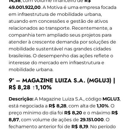
14,58
, com volume financeiro de
R$
49.001.922,00
. A Motiva é uma empresa focada
em infraestrutura de mobilidade urbana,
atuando em concessões e gestão de ativos
relacionados ao transporte. Recentemente, a
companhia tem ampliado seus projetos para
atender à crescente demanda por soluções de
mobilidade sustentável nas grandes cidades
brasileiras. O desempenho das ações reflete o
interesse do mercado em infraestrutura e
mobilidade urbana.
9º – MAGAZINE LUIZA S.A. (MGLU3) |
R$ 8,28 ↑1,10%
Descrição:
A Magazine Luiza S.A., código
MGLU3
,
está negociada a
R$ 8,28
, com alta de
1,10%
. O
preço mínimo do dia foi
R$ 8,20
e o máximo
R$
8,87
, com volume de ações de
29.151.000
. O
fechamento anterior foi de
R$ 8,19
. No período