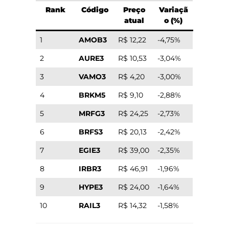
Rank
Código
Preço
Variaçã
atual
o (%)
1
AMOB3
R$ 12,22
-4,75%
2
AURE3
R$ 10,53
-3,04%
3
VAMO3
R$ 4,20
-3,00%
4
BRKM5
R$ 9,10
-2,88%
5
MRFG3
R$ 24,25
-2,73%
6
BRFS3
R$ 20,13
-2,42%
7
EGIE3
R$ 39,00
-2,35%
8
IRBR3
R$ 46,91
-1,96%
9
HYPE3
R$ 24,00
-1,64%
10
RAIL3
R$ 14,32
-1,58%