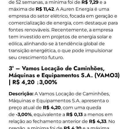
de 52 semanas, a mínima foi de
R$ 7,29
e a
máxima de
R$ 11,42
. A Auren Energia é uma
empresa do setor elétrico, focada em geração e
comercialização de energia, com destaque para
fontes renováveis. Recentemente, a empresa
tem investido em projetos de energia solar e
eólica, alinhando-se à tendência global de
transição energética, o que pode impulsionar
seu crescimento futuro.
3º – Vamos Locação de Caminhões,
Máquinas e Equipamentos S.A. (VAMO3)
| R$ 4,20 ↓3,00%
Descrição:
A Vamos Locação de Caminhões,
Máquinas e Equipamentos S.A. apresenta o
preço atual de
R$ 4,20
, com uma queda
de
-3,00%
, equivalente a
R$ 0,13
a menos em
relação ao fechamento anterior de
R$ 4,33
. No
pregão, a mínima foi de
R$ 4,20
e a máxima