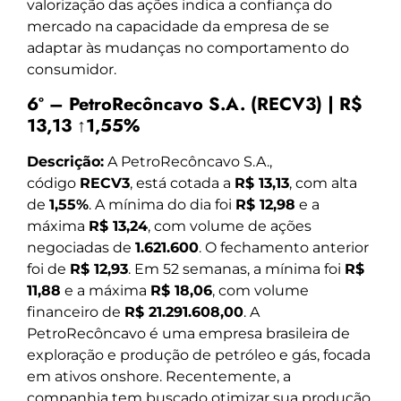
valorização das ações indica a confiança do
mercado na capacidade da empresa de se
adaptar às mudanças no comportamento do
consumidor.
6º – PetroRecôncavo S.A. (RECV3) | R$
13,13 ↑1,55%
Descrição:
A PetroRecôncavo S.A.,
código
RECV3
, está cotada a
R$ 13,13
, com alta
de
1,55%
. A mínima do dia foi
R$ 12,98
e a
máxima
R$ 13,24
, com volume de ações
negociadas de
1.621.600
. O fechamento anterior
foi de
R$ 12,93
. Em 52 semanas, a mínima foi
R$
11,88
e a máxima
R$ 18,06
, com volume
financeiro de
R$ 21.291.608,00
. A
PetroRecôncavo é uma empresa brasileira de
exploração e produção de petróleo e gás, focada
em ativos onshore. Recentemente, a
companhia tem buscado otimizar sua produção