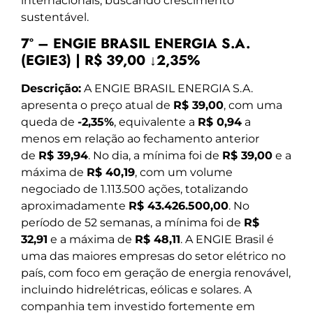
internacionais, buscando crescimento
sustentável.
7º – ENGIE BRASIL ENERGIA S.A.
(EGIE3) | R$ 39,00 ↓2,35%
Descrição:
A ENGIE BRASIL ENERGIA S.A.
apresenta o preço atual de
R$ 39,00
, com uma
queda de
-2,35%
, equivalente a
R$ 0,94
a
menos em relação ao fechamento anterior
de
R$ 39,94
. No dia, a mínima foi de
R$ 39,00
e a
máxima de
R$ 40,19
, com um volume
negociado de 1.113.500 ações, totalizando
aproximadamente
R$ 43.426.500,00
. No
período de 52 semanas, a mínima foi de
R$
32,91
e a máxima de
R$ 48,11
. A ENGIE Brasil é
uma das maiores empresas do setor elétrico no
país, com foco em geração de energia renovável,
incluindo hidrelétricas, eólicas e solares. A
companhia tem investido fortemente em