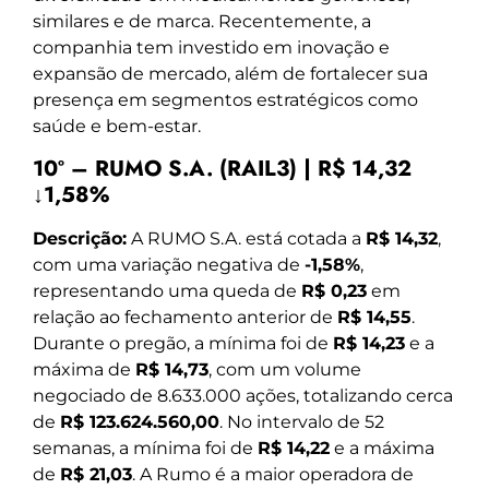
similares e de marca. Recentemente, a
companhia tem investido em inovação e
expansão de mercado, além de fortalecer sua
presença em segmentos estratégicos como
saúde e bem-estar.
10º – RUMO S.A. (RAIL3) | R$ 14,32
↓1,58%
Descrição:
A RUMO S.A. está cotada a
R$ 14,32
,
com uma variação negativa de
-1,58%
,
representando uma queda de
R$ 0,23
em
relação ao fechamento anterior de
R$ 14,55
.
Durante o pregão, a mínima foi de
R$ 14,23
e a
máxima de
R$ 14,73
, com um volume
negociado de 8.633.000 ações, totalizando cerca
de
R$ 123.624.560,00
. No intervalo de 52
semanas, a mínima foi de
R$ 14,22
e a máxima
de
R$ 21,03
. A Rumo é a maior operadora de