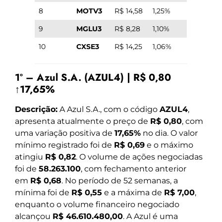
8
MOTV3
R$ 14,58
1,25%
9
MGLU3
R$ 8,28
1,10%
10
CXSE3
R$ 14,25
1,06%
1º – Azul S.A. (AZUL4) | R$ 0,80
↑17,65%
Descrição:
A Azul S.A., com o código
AZUL4
,
apresenta atualmente o preço de
R$ 0,80
, com
uma variação positiva de
17,65%
no dia. O valor
mínimo registrado foi de
R$ 0,69
e o máximo
atingiu
R$ 0,82
. O volume de ações negociadas
foi de
58.263.100
, com fechamento anterior
em
R$ 0,68
. No período de 52 semanas, a
mínima foi de
R$ 0,55
e a máxima de
R$ 7,00
,
enquanto o volume financeiro negociado
alcançou
R$ 46.610.480,00
. A Azul é uma