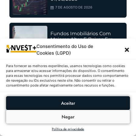
7 DE AGOSTO DE 2026
Fundos Imobiliários Com
Maiores Altas E Baixas Em
07/08/2026
Consentimento do Uso de
Cookies (LGPD)
7 DE AGOSTO DE 2026
Para fornecer as melhores experiências, usamos tecnologias como cookies
para armazenar e/ou acessar informações do dispositivo. O consentimento
para essas tecnologias nos permitirá processar dados como comportamento
As Criptomoedas Que Mais
de navegação ou IDs exclusivos neste site. Não consentir ou retirar o
Valorizaram E Desvalorizaram
consentimento pode afetar negativamente certos recursos e funções.
Em 07/08/2026
7 DE AGOSTO DE 2026
Aceitar
Negar
Ações Com Maiores Altas E
Política de privacidade
Baixas No IBOVESPA Em