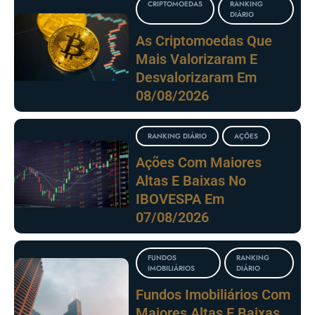
CRIPTOMOEDAS
RANKING
DIÁRIO
As Criptomoedas Que
Mais Valorizaram E
Desvalorizaram Em
08/08/2026
RANKING DIÁRIO
AÇÕES
Ações Com Maiores
Altas E Baixas No
IBOVESPA Em
07/08/2026
FUNDOS
RANKING
IMOBILIÁRIOS
DIÁRIO
Fundos Imobiliários Com
Maiores Altas E Baixas