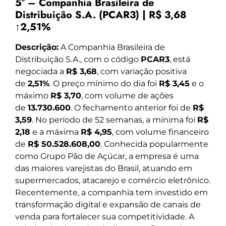
5º – Companhia Brasileira de
Distribuição S.A. (PCAR3) | R$ 3,68
↑2,51%
Descrição:
A Companhia Brasileira de
Distribuição S.A., com o código
PCAR3
, está
negociada a
R$ 3,68
, com variação positiva
de
2,51%
. O preço mínimo do dia foi
R$ 3,45
e o
máximo
R$ 3,70
, com volume de ações
de
13.730.600
. O fechamento anterior foi de
R$
3,59
. No período de 52 semanas, a mínima foi
R$
2,18
e a máxima
R$ 4,95
, com volume financeiro
de
R$ 50.528.608,00
. Conhecida popularmente
como Grupo Pão de Açúcar, a empresa é uma
das maiores varejistas do Brasil, atuando em
supermercados, atacarejo e comércio eletrônico.
Recentemente, a companhia tem investido em
transformação digital e expansão de canais de
venda para fortalecer sua competitividade. A