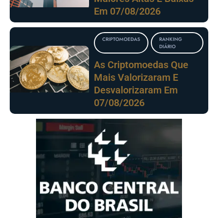
Em 07/08/2026
CRIPTOMOEDAS
RANKING
DIÁRIO
As Criptomoedas Que
Mais Valorizaram E
Desvalorizaram Em
07/08/2026