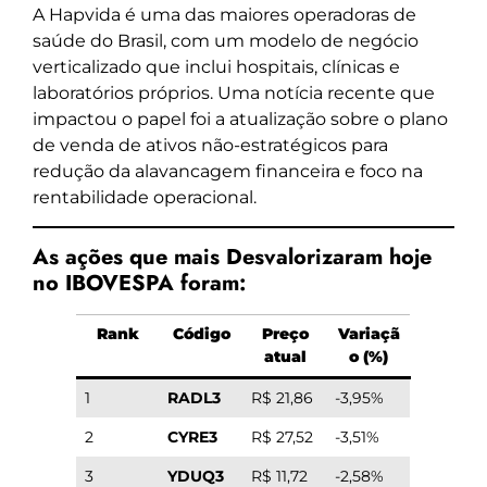
A Hapvida é uma das maiores operadoras de
saúde do Brasil, com um modelo de negócio
verticalizado que inclui hospitais, clínicas e
laboratórios próprios. Uma notícia recente que
impactou o papel foi a atualização sobre o plano
de venda de ativos não-estratégicos para
redução da alavancagem financeira e foco na
rentabilidade operacional.
As ações que mais Desvalorizaram hoje
no IBOVESPA foram:
Rank
Código
Preço
Variaçã
atual
o (%)
1
RADL3
R$ 21,86
-3,95%
2
CYRE3
R$ 27,52
-3,51%
3
YDUQ3
R$ 11,72
-2,58%