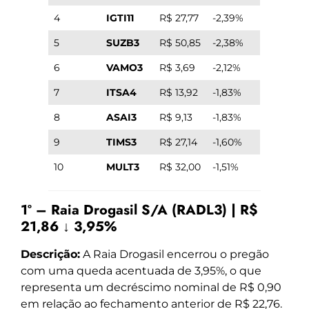
4
IGTI11
R$ 27,77
-2,39%
5
SUZB3
R$ 50,85
-2,38%
6
VAMO3
R$ 3,69
-2,12%
7
ITSA4
R$ 13,92
-1,83%
8
ASAI3
R$ 9,13
-1,83%
9
TIMS3
R$ 27,14
-1,60%
10
MULT3
R$ 32,00
-1,51%
1º – Raia Drogasil S/A (RADL3) | R$
21,86 ↓ 3,95%
Descrição:
A Raia Drogasil encerrou o pregão
com uma queda acentuada de 3,95%, o que
representa um decréscimo nominal de R$ 0,90
em relação ao fechamento anterior de R$ 22,76.