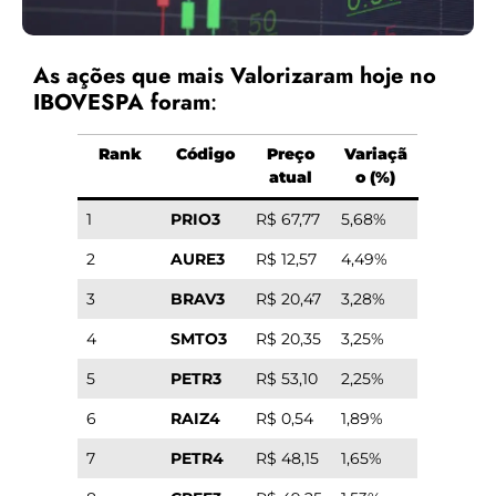
As ações que mais Valorizaram hoje no
IBOVESPA foram
:
Rank
Código
Preço
Variaçã
atual
o (%)
1
PRIO3
R$ 67,77
5,68%
2
AURE3
R$ 12,57
4,49%
3
BRAV3
R$ 20,47
3,28%
4
SMTO3
R$ 20,35
3,25%
5
PETR3
R$ 53,10
2,25%
6
RAIZ4
R$ 0,54
1,89%
7
PETR4
R$ 48,15
1,65%