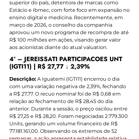
superior do país, detentora de marcas como
Estácio e Ibmec, com forte foco em expansão no
ensino digital e medicina. Recentemente, em
março de 2026, o conselho da companhia
aprovou um novo programa de recompra de até
R$ 100 milhões em ações, visando gerar valor
aos acionistas diante do atual valuation.
4º – JEREISSATI PARTICIPACOES UNT
(IGTI11) | R$ 27,77 ↓ 2,39%
Descrição:
A Iguatemi (IGTI11) encerrou o dia
com uma variação negativa de 2,39%, fechando
a R$ 27,77. O recuo nominal foi de R$ 0,68 em
relação ao fechamento de R$ 28,45 do dia
anterior. Durante a sessão, o preço oscilou entre
R$ 27,25 e R$ 28,20. Foram negociadas 2.779.300
Units, gerando um volume financeiro de R$
77.181.161,00. Observando os extremos de 52
semanas, a ação apresenta estabilidade relativa,