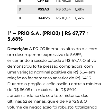
8
CPFE3
R$ 49,25
1,53%
9
PSSA3
R$ 50,54
1,38%
10
HAPV3
R$ 10,62
1,34%
1º – PRIO S.A. (PRIO3) | R$ 67,77 ↑
5,68%
Descrição:
A PRIO3 liderou as altas do dia com
um desempenho expressivo de 5,68%,
encerrando a sessão cotada a R$ 67,77. O ativo
demonstrou forte pressão compradora, com
uma variação nominal positiva de R$ 3,64 em
relação ao fechamento anterior de R$ 64,13.
Durante o pregão, a ação oscilou entre a mínima
de R$ 66,05 e a máxima de R$ 69,14,
aproximando-se do seu teto histórico das
últimas 52 semanas, que é de R$ 72,98. O
volume de negociação foi robusto, totalizando