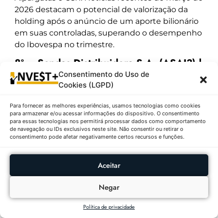
2026 destacam o potencial de valorização da
holding após o anúncio de um aporte bilionário
em suas controladas, superando o desempenho
do Ibovespa no trimestre.
8º – Sendas Distribuidora S.A. (ASAI3) |
R$ 9,13 ↓ 1,83%
Consentimento do Uso de
Cookies (LGPD)
Descrição:
As ações do Assaí (ASAI3) fecharam a
R$ 9,13, com uma queda idêntica à da Itaúsa em
Para fornecer as melhores experiências, usamos tecnologias como cookies
para armazenar e/ou acessar informações do dispositivo. O consentimento
termos percentuais (1,83%), o que representou
para essas tecnologias nos permitirá processar dados como comportamento
um recuo de R$ 0,17. O ativo transitou entre R$
de navegação ou IDs exclusivos neste site. Não consentir ou retirar o
consentimento pode afetar negativamente certos recursos e funções.
8,78 e R$ 9,38 ao longo da sessão, partindo de
R$ 9,30. Foram negociadas 6.807.200 ações,
totalizando R$ 62.149.736,00. No período de 52
Aceitar
semanas, o papel registra uma mínima de R$
Negar
6,91 e máxima de R$ 11,88. A posição de número
8 no ranking de volume reflete um interesse
Política de privacidade
moderado, enquanto o setor de varejo alimentar