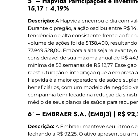
5º – Hapvida Participações e Investi
15,17 ↑ 4,19%
Descrição:
A Hapvida encerrou o dia com valor
Durante o pregão, a ação oscilou entre R$ 1
tendência de alta consistente frente ao fech
volume de ações foi de 5.138.400, resultand
77.949.528,00. Embora a alta seja relevante, 
considerável de sua máxima anual de R$ 44,
mínima de 52 semanas de R$ 12,77. Esse gap h
reestruturação e integração que a empresa a
Hapvida é a maior operadora de saúde supl
beneficiários, com um modelo de negócio ver
companhia tem focado na redução da sinistr
médio de seus planos de saúde para recuper
6º – EMBRAER S.A. (EMBJ3) | R$ 92,
Descrição:
A Embraer manteve seu ritmo de 
fechando a R$ 92,25. O ativo apresentou a ma