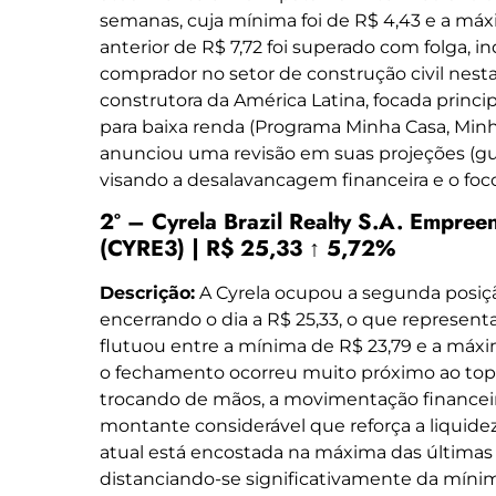
semanas, cuja mínima foi de R$ 4,43 e a má
anterior de R$ 7,72 foi superado com folga, i
comprador no setor de construção civil nest
construtora da América Latina, focada princ
para baixa renda (Programa Minha Casa, Min
anunciou uma revisão em suas projeções (gu
visando a desalavancagem financeira e o foco
2º – Cyrela Brazil Realty S.A. Empree
(CYRE3) | R$ 25,33 ↑ 5,72%
Descrição:
A Cyrela ocupou a segunda posiçã
encerrando o dia a R$ 25,33, o que represent
flutuou entre a mínima de R$ 23,79 e a máxi
o fechamento ocorreu muito próximo ao top
trocando de mãos, a movimentação financeir
montante considerável que reforça a liquidez
atual está encostada na máxima das últimas 
distanciando-se significativamente da mínim