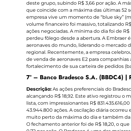
deste grupo, subindo R$ 3,66 por ação. A má
que coincide com a máxima das últimas 52 s
empresa vive um momento de “blue sky” (máx
volume financeiro foi massivo, totalizando R
ações negociadas. A mínima do dia foi de R$
perdeu fôlego desde a abertura. A Embraer é
aeronaves do mundo, liderando o mercado de
regional. Recentemente, a empresa celebrou
de venda de aeronaves E2 para companhias a
fortalecimento de sua carteira de pedidos (b
7º – Banco Bradesco S.A. (BBDC4) | 
Descrição:
As ações preferenciais do Brades
alcançando R$ 18,92. Este ativo registrou o 
lista, com impressionantes R$ 831.435.616,
43.944.800 ações. A oscilação diária ocorreu 
muito perto da máxima do dia e também da 
O fechamento anterior foi de R$ 18,20, o qu