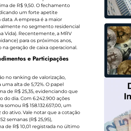
xima de R$ 9,50. O fechamento
ndicando um forte apetite
a data. A empresa é a maior
ipalmente no segmento residencial
ha Vida). Recentemente, a MRV
idance) para os próximos anos,
 na geração de caixa operacional.
ndimentos e Participações
o no ranking de valorização,
a uma alta de 5,72%. O papel
ma de R$ 25,35, evidenciando que
o do dia. Com 6.242.900 ações
a somou R$ 158.132.657,00, um
 do ativo. Vale notar que a cotação
52 semanas (R$ 25,95),
a de R$ 10,01 registrada no último