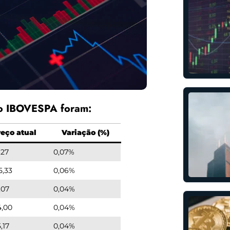
no IBOVESPA foram:
reço atual
Variação (%)
,27
0,07%
5,33
0,06%
,07
0,04%
4,00
0,04%
,17
0,04%