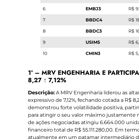
6
EMBJ3
R$ 9
7
BBDC4
R$ 1
8
BBDC3
R$ 1
9
USIM5
R$ 6
10
CMIN3
R$ 5
1º – MRV ENGENHARIA E PARTICIPA
8,27 ↑ 7,12%
Descrição:
A MRV Engenharia liderou as al
expressivo de 7,12%, fechando cotada a R$ 8,2
demonstrou forte volatilidade positiva, par
para atingir o seu valor máximo justamente 
de ações negociadas atingiu 6.664.000 uni
financeiro total de R$ 55.111.280,00. Em ter
atualmente em um patamar intermediário de