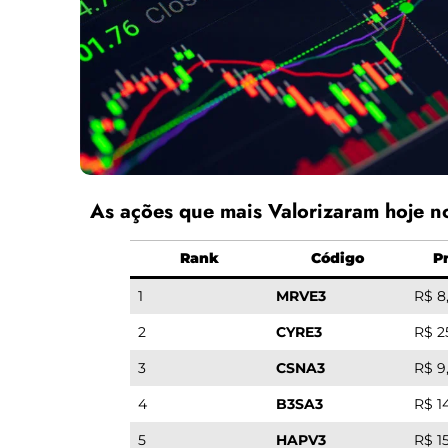
As ações que mais Valorizaram hoje 
Rank
Código
P
1
MRVE3
R$ 8
2
CYRE3
R$ 2
3
CSNA3
R$ 9
4
B3SA3
R$ 1
5
HAPV3
R$ 15