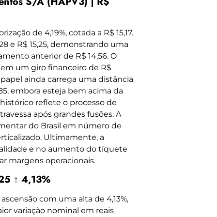
mentos S/A (HAPV3) | R$
ização de 4,19%, cotada a R$ 15,17.
4,28 e R$ 15,25, demonstrando uma
amento anterior de R$ 14,56. O
o em um giro financeiro de R$
o papel ainda carrega uma distância
85, embora esteja bem acima da
istórico reflete o processo de
travessa após grandes fusões. A
ementar do Brasil em número de
ticalizado. Ultimamente, a
alidade e no aumento do tíquete
ar margens operacionais.
25 ↑ 4,13%
ascensão com uma alta de 4,13%,
ior variação nominal em reais