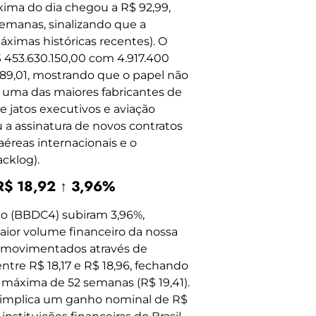
xima do dia chegou a R$ 92,99,
emanas, sinalizando que a
imas históricas recentes). O
$ 453.630.150,00 com 4.917.400
 89,01, mostrando que o papel não
 uma das maiores fabricantes de
 jatos executivos e aviação
 a assinatura de novos contratos
éreas internacionais e o
acklog).
R$ 18,92 ↑ 3,96%
co (BBDC4) subiram 3,96%,
maior volume financeiro da nossa
00 movimentados através de
entre R$ 18,17 e R$ 18,96, fechando
máxima de 52 semanas (R$ 19,41).
e implica um ganho nominal de R$