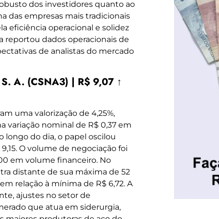
busto dos investidores quanto ao
uma das empresas mais tradicionais
la eficiência operacional e solidez
ia reportou dados operacionais de
ectativas de analistas do mercado
 S. A. (CSNA3) | R$ 9,07 ↑
ram uma valorização de 4,25%,
ma variação nominal de R$ 0,37 em
 longo do dia, o papel oscilou
9,15. O volume de negociação foi
1,00 em volume financeiro. No
tra distante de sua máxima de 52
em relação à mínima de R$ 6,72. A
te, ajustes no setor de
erado que atua em siderurgia,
as maiores produtoras de aço do