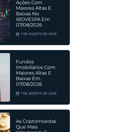
Ações Com
Maiores Altas E
Baixas No
IBOVESPA Em
07/08/2026
7 DE AGOSTO DE 2026
Fundos
Imobiliários Com
Maiores Altas E
Baixas Em
07/08/2026
7 DE AGOSTO DE 2026
As Criptomoedas
Que Mais