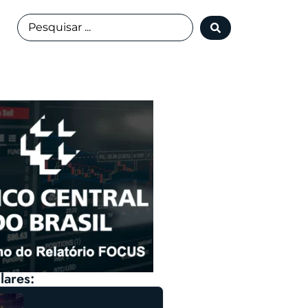
lares: