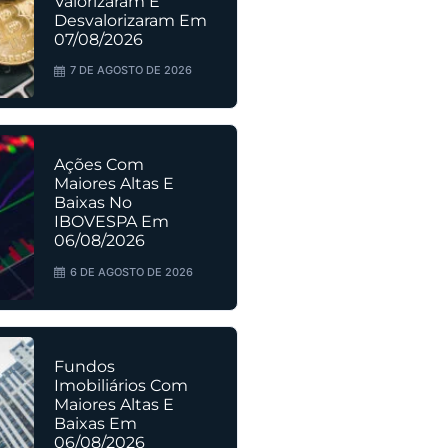
Valorizaram E
Desvalorizaram Em
07/08/2026
7 DE AGOSTO DE 2026
Ações Com
Maiores Altas E
Baixas No
IBOVESPA Em
06/08/2026
6 DE AGOSTO DE 2026
Fundos
Imobiliários Com
Maiores Altas E
Baixas Em
06/08/2026