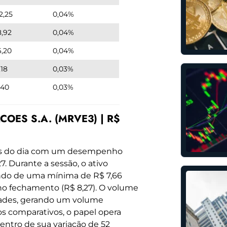
2,25
0,04%
8,92
0,04%
6,20
0,04%
,18
0,03%
,40
0,03%
COES S.A. (MRVE3) | R$
tas do dia com um desempenho
7. Durante a sessão, o ativo
tindo de uma mínima de R$ 7,66
no fechamento (R$ 8,27). O volume
dades, gerando um volume
mos comparativos, o papel opera
ntro de sua variação de 52