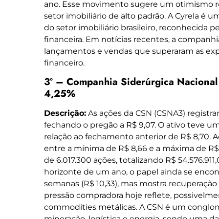
ano. Esse movimento sugere um otimismo ro
setor imobiliário de alto padrão. A Cyrela é 
do setor imobiliário brasileiro, reconhecida pe
financeira. Em notícias recentes, a companh
lançamentos e vendas que superaram as exp
financeiro.
3º – Companhia Siderúrgica Nacional
4,25%
Descrição:
As ações da CSN (CSNA3) registra
fechando o pregão a R$ 9,07. O ativo teve u
relação ao fechamento anterior de R$ 8,70. Ao
entre a mínima de R$ 8,66 e a máxima de R$ 
de 6.017.300 ações, totalizando R$ 54.576.91
horizonte de um ano, o papel ainda se encon
semanas (R$ 10,33), mas mostra recuperação 
pressão compradora hoje reflete, possivelmen
commodities metálicas. A CSN é um conglom
mineração, logística e energia, sendo uma d