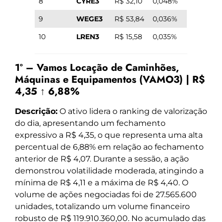
8
CYRE3
R$ 32,10
0,048%
9
WEGE3
R$ 53,84
0,036%
10
LREN3
R$ 15,58
0,035%
1º – Vamos Locação de Caminhões,
Máquinas e Equipamentos (VAMO3) | R$
4,35 ↑ 6,88%
Descrição:
O ativo lidera o ranking de valorização
do dia, apresentando um fechamento
expressivo a R$ 4,35, o que representa uma alta
percentual de 6,88% em relação ao fechamento
anterior de R$ 4,07. Durante a sessão, a ação
demonstrou volatilidade moderada, atingindo a
mínima de R$ 4,11 e a máxima de R$ 4,40. O
volume de ações negociadas foi de 27.565.600
unidades, totalizando um volume financeiro
robusto de R$ 119.910.360,00. No acumulado das