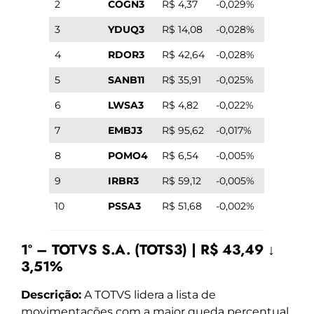
2
COGN3
R$ 4,37
-0,029%
3
YDUQ3
R$ 14,08
-0,028%
4
RDOR3
R$ 42,64
-0,028%
5
SANB11
R$ 35,91
-0,025%
6
LWSA3
R$ 4,82
-0,022%
7
EMBJ3
R$ 95,62
-0,017%
8
POMO4
R$ 6,54
-0,005%
9
IRBR3
R$ 59,12
-0,005%
10
PSSA3
R$ 51,68
-0,002%
1º – TOTVS S.A. (TOTS3) | R$ 43,49 ↓
3,51%
Descrição:
A TOTVS lidera a lista de
movimentações com a maior queda percentual