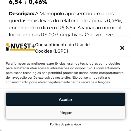
6,54 ↓ 0,46%
Descrição:
A Marcopolo apresentou uma das
quedas mais leves do relatório, de apenas 0,46%,
encerrando o dia em R$ 6,54. A variação nominal
foi de apenas R$ 0,03 negativos. O ativo teve
mínima de R$ 6,49 e máxima de R$ 6,64. O
Consentimento do Uso de
volume negociado foi de 6.693.600 ações,
Cookies (LGPD)
totalizando R$ 43.776.144,00. Em termos de
performance anual, o papel demonstra
Para fornecer as melhores experiências, usamos tecnologias como cookies
para armazenar e/ou acessar informações do dispositivo. O consentimento
estabilidade, situando-se entre a mínima de R$
para essas tecnologias nos permitirá processar dados como comportamento
4,56 e a máxima de R$ 8,05 das últimas 52
de navegação ou IDs exclusivos neste site. Não consentir ou retirar o
consentimento pode afetar negativamente certos recursos e funções.
semanas. O comportamento de hoje sugere
uma baixa pressão vendedora em comparação
aos demais ativos da lista, indicando que o
Aceitar
mercado mantém uma visão neutra ou
levemente defensiva em relação à fabricante de
Negar
carrocerias de ônibus, possivelmente
Política de privacidade
aguardando novos dados sobre a renovação de