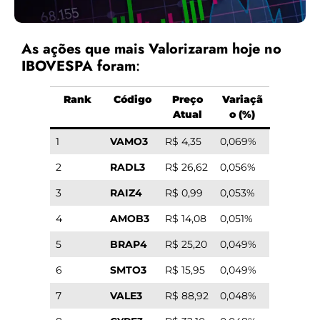
As ações que mais Valorizaram hoje no
IBOVESPA foram
:
Rank
Código
Preço
Variaçã
Atual
o (%)
1
VAMO3
R$ 4,35
0,069%
2
RADL3
R$ 26,62
0,056%
3
RAIZ4
R$ 0,99
0,053%
4
AMOB3
R$ 14,08
0,051%
5
BRAP4
R$ 25,20
0,049%
6
SMTO3
R$ 15,95
0,049%
7
VALE3
R$ 88,92
0,048%