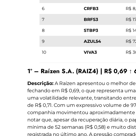
6
CRFB3
R$ 8
7
BRFS3
R$ 1
8
STBP3
R$ 1
9
AZUL54
R$ 7
10
VIVA3
R$ 3
1º – Raízen S.A. (RAIZ4) | R$ 0,69 ↑
Descrição:
A Raízen apresentou o melhor de
fechando em R$ 0,69, o que representa uma 
uma volatilidade relevante, transitando ent
de R$ 0,71. Com um expressivo volume de 97
companhia movimentou aproximadamente R$
notar que, apesar da recuperação diária, o p
mínima de 52 semanas (R$ 0,58) e muito dis
registrada no último ano. A pressão compra