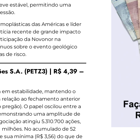
teve estável, permitindo uma
essão.
moplásticas das Américas e líder
tícia recente de grande impacto
rticipação da Novonor na
nuos sobre o evento geológico
s de risco.
ões S.A. (PETZ3) | R$ 4,39 –
a em estabilidade, mantendo o
m relação ao fechamento anterior
pregão). O papel oscilou entre a
 demonstrando uma amplitude de
ociação atingiu 5.310.700 ações,
31 milhões. No acumulado de 52
 sua mínima (R$ 3,56) do que de