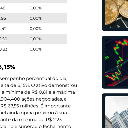
,48
0,00%
7,95
0,00%
4,42
0,00%
2,50
0,00%
0,83
0,00%
 6,15%
sempenho percentual do dia,
alta de 6,15%. O ativo demonstrou
re a mínima de R$ 0,61 e a máxima
.904.400 ações negociadas, a
 67,55 milhões. É importante
apel ainda opera próximo à sua
tante da máxima de R$ 2,23
dora hoje superou o fechamento