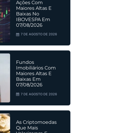
Ações Com
Maiores Altas E
Baixas No
IBOVESPA Em
07/08/2026
7 DE AGOSTO DE 2026
Fundos
Imobiliários Com
Maiores Altas E
Baixas Em
07/08/2026
7 DE AGOSTO DE 2026
As Criptomoedas
Que Mais