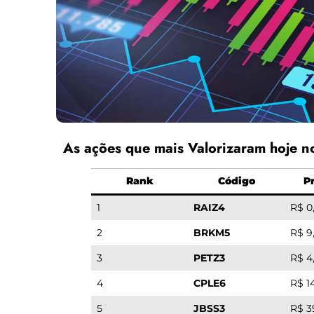
As ações que mais Valorizaram hoje 
Rank
Código
P
1
RAIZ4
R$ 0
2
BRKM5
R$ 9
3
PETZ3
R$ 4
4
CPLE6
R$ 1
5
JBSS3
R$ 3