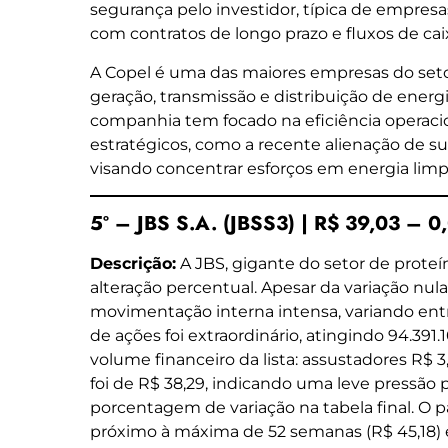
segurança pelo investidor, típica de empresa
com contratos de longo prazo e fluxos de caix
A Copel é uma das maiores empresas do setor
geração, transmissão e distribuição de energi
companhia tem focado na eficiência operacio
estratégicos, como a recente alienação de s
visando concentrar esforços em energia limp
5º – JBS S.A. (JBSS3) | R$ 39,03 – 
Descrição:
A JBS, gigante do setor de proteí
alteração percentual. Apesar da variação nu
movimentação interna intensa, variando ent
de ações foi extraordinário, atingindo 94.391
volume financeiro da lista: assustadores R$ 
foi de R$ 38,29, indicando uma leve pressão 
porcentagem de variação na tabela final. O
próximo à máxima de 52 semanas (R$ 45,18)