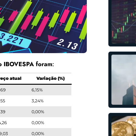
no IBOVESPA foram
:
reço atual
Variação (%)
,69
6,15%
,55
3,24%
,39
0,00%
4,26
0,00%
9,03
0,00%