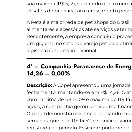
sua máxima (R$ 5,12), sugerindo que o merca
desafios de precificação e crescimento perant
A Petz é a maior rede de pet shops do Brasi
alimentares e acessórios até serviços veteriná
Recentemente, a empresa concluiu o process
um gigante no setor de varejo pet para otim
logística no território nacional.
4º – Companhia Paranaense de Energi
14,26 – 0,00%
Descrição:
A Copel apresentou uma jornada d
fechamento, mantendo-se em R$ 14,26. O ati
com mínima de R$ 14,09 e máxima de R$ 14,
ações, a companhia gerou um volume finance
O papel demonstra resiliência, operando mu
semanas, que é de R$ 14,52, e significativa
registrada no período. Esse comportament