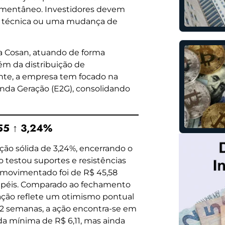
momentâneo. Investidores devem
o técnica ou uma mudança de
 a Cosan, atuando de forma
ém da distribuição de
nte, a empresa tem focado na
nda Geração (E2G), consolidando
55 ↑ 3,24%
ção sólida de 3,24%, encerrando o
vo testou suportes e resistências
o movimentado foi de R$ 45,58
papéis. Comparado ao fechamento
 ação reflete um otimismo pontual
52 semanas, a ação encontra-se em
a mínima de R$ 6,11, mas ainda