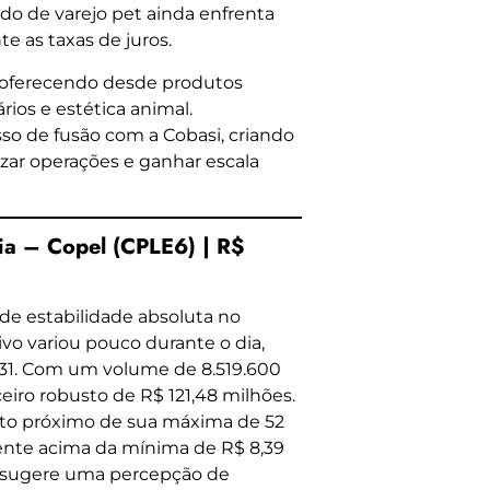
do de varejo pet ainda enfrenta
e as taxas de juros.
l, oferecendo desde produtos
rios e estética animal.
o de fusão com a Cobasi, criando
izar operações e ganhar escala
a – Copel (CPLE6) | R$
e estabilidade absoluta no
vo variou pouco durante o dia,
31. Com um volume de 8.519.600
iro robusto de R$ 121,48 milhões.
ito próximo de sua máxima de 52
mente acima da mínima de R$ 8,39
o sugere uma percepção de