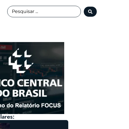
lares: