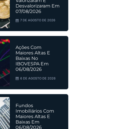
Valorizaram E
Desvalorizaram Em
07/08/2026
7 DE AGOSTO DE 2026
Ações Com
Maiores Altas E
Baixas No
IBOVESPA Em
06/08/2026
6 DE AGOSTO DE 2026
Fundos
Imobiliários Com
Maiores Altas E
Baixas Em
06/08/2026