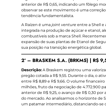
anterior de R$ 0,65, indicando um fôlego 
observar se este movimento é uma correçã
tendência fundamentalista.
A Raízen é uma
joint venture
entre a Shell e
integrada na produção de açúcar e etanol, al
combustíveis sob a marca Shell. Recenteme
expansão de suas plantas de Etanol de Segu
sua posição na transição energética global.
2º – BRASKEM S.A. (BRKM5) | R$ 9,
Descrição:
A Braskem registrou uma valoriza
pregão cotada a R$ 9,55. Durante o dia, o ati
entre R$ 8,89 e R$ 9,66. O volume financeir
milhões, fruto da negociação de 4.772.900 
anterior de R$ 9,25, o avanço de R$ 0,30 por
do mercado. Ao analisarmos o horizonte de 
um patamar intermediário, distanciando-se d