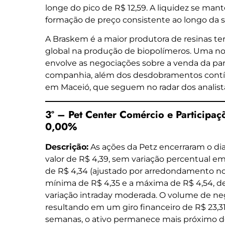
longe do pico de R$ 12,59. A liquidez se man
formação de preço consistente ao longo da s
A Braskem é a maior produtora de resinas ter
global na produção de biopolímeros. Uma no
envolve as negociações sobre a venda da pa
companhia, além dos desdobramentos contí
em Maceió, que seguem no radar dos analista
3º – Pet Center Comércio e Participaç
0,00%
Descrição:
As ações da Petz encerraram o di
valor de R$ 4,39, sem variação percentual e
de R$ 4,34 (ajustado por arredondamento no 
mínima de R$ 4,35 e a máxima de R$ 4,54,
variação intraday moderada. O volume de neg
resultando em um giro financeiro de R$ 23,
semanas, o ativo permanece mais próximo de