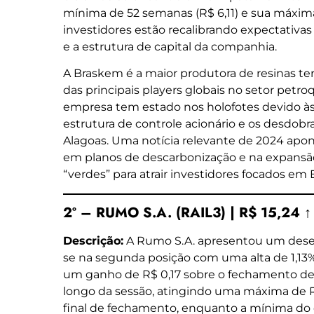
mínima de 52 semanas (R$ 6,11) e sua máxima
investidores estão recalibrando expectativas
e a estrutura de capital da companhia.
A Braskem é a maior produtora de resinas t
das principais players globais no setor pet
empresa tem estado nos holofotes devido à
estrutura de controle acionário e os desdo
Alagoas. Uma notícia relevante de 2024 ap
em planos de descarbonização e na expansão
“verdes” para atrair investidores focados em 
2º – RUMO S.A. (RAIL3) | R$ 15,24 ↑
Descrição:
A Rumo S.A. apresentou um dese
se na segunda posição com uma alta de 1,13%.
um ganho de R$ 0,17 sobre o fechamento de R
longo da sessão, atingindo uma máxima de R$
final de fechamento, enquanto a mínima do di