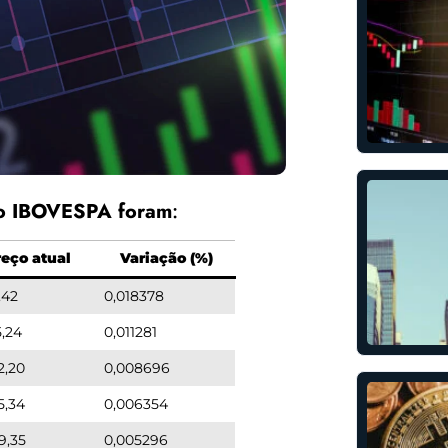
no IBOVESPA foram
:
reço atual
Variação (%)
,42
0,018378
5,24
0,011281
2,20
0,008696
5,34
0,006354
9,35
0,005296