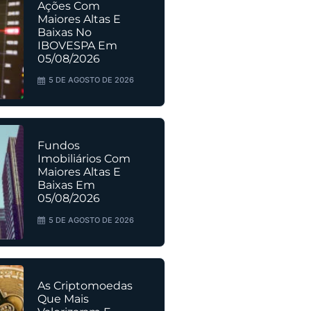
Ações Com
Maiores Altas E
Baixas No
IBOVESPA Em
05/08/2026
5 DE AGOSTO DE 2026
Fundos
Imobiliários Com
Maiores Altas E
Baixas Em
05/08/2026
5 DE AGOSTO DE 2026
As Criptomoedas
Que Mais