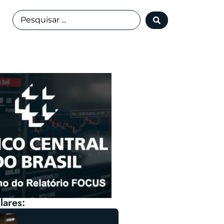
lares: