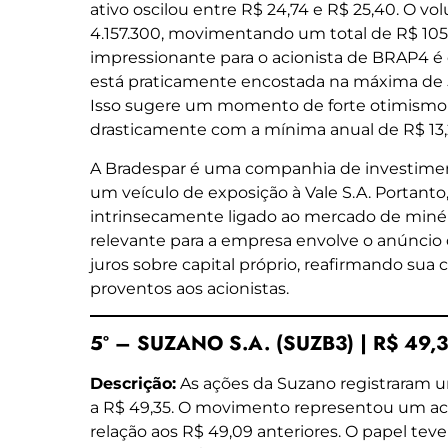
ativo oscilou entre R$ 24,74 e R$ 25,40. O v
4.157.300, movimentando um total de R$ 105
impressionante para o acionista de BRAP4 é 
está praticamente encostada na máxima de 5
Isso sugere um momento de forte otimismo 
drasticamente com a mínima anual de R$ 13,2
A Bradespar é uma companhia de investime
um veículo de exposição à Vale S.A. Portan
intrinsecamente ligado ao mercado de minério
relevante para a empresa envolve o anúnci
juros sobre capital próprio, reafirmando sua 
proventos aos acionistas.
5º – SUZANO S.A. (SUZB3) | R$ 49,
Descrição:
As ações da Suzano registraram um
a R$ 49,35. O movimento representou um ac
relação aos R$ 49,09 anteriores. O papel te