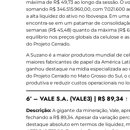
máxima de R$ 49,73 ao longo da sessão. O vol
somando R$ 346.515.960,00, com 7.021.600 
a alta liquidez do ativo no Ibovespa. Em uma 
encontra-se em um patamar de consolidação
semanas (R$ 45,48) quanto da máxima (R$ 62
equilíbrio nos preços globais da celulose e a
do Projeto Cerrado.
A Suzano é a maior produtora mundial de ce
maiores fabricantes de papel da América La
ganhou destaque na mídia especializada ao c
do Projeto Cerrado no Mato Grosso do Sul, o
produtiva e reduzir custos operacionais no l
6º – VALE S.A. (VALE3) | R$ 89,34 ↑
Descrição:
A gigante da mineração, Vale, apr
fechando a R$ 89,34. Apesar da variação perce
destaque absoluto em termos de liquidez,