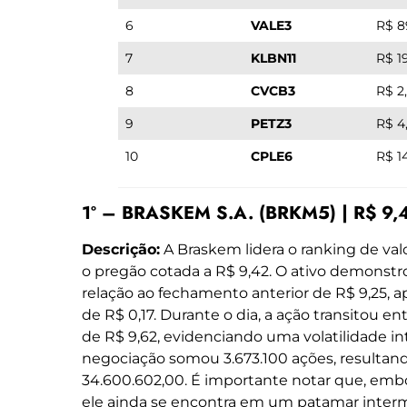
6
VALE3
R$ 8
7
KLBN11
R$ 1
8
CVCB3
R$ 2
9
PETZ3
R$ 4
10
CPLE6
R$ 1
1º – BRASKEM S.A. (BRKM5) | R$ 9,
Descrição:
A Braskem lidera o ranking de val
o pregão cotada a R$ 9,42. O ativo demonst
relação ao fechamento anterior de R$ 9,25, 
de R$ 0,17. Durante o dia, a ação transitou e
de R$ 9,62, evidenciando uma volatilidade in
negociação somou 3.673.100 ações, resultan
34.600.602,00. É importante notar que, embor
ele ainda se encontra em um patamar inter