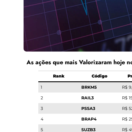
As ações que mais Valorizaram hoje 
Rank
Código
P
1
BRKM5
R$ 9
2
RAIL3
R$ 1
3
PSSA3
R$ 5
4
BRAP4
R$ 2
5
SUZB3
R$ 4