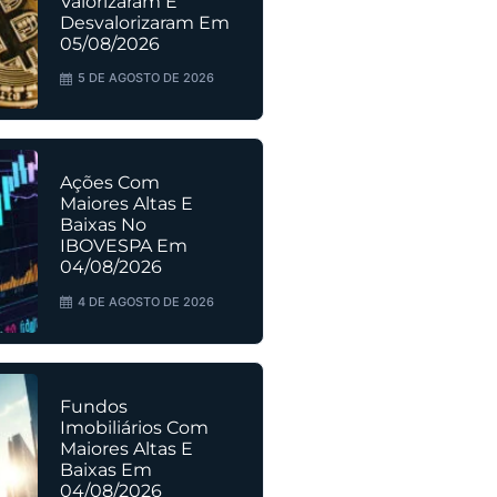
Valorizaram E
Desvalorizaram Em
05/08/2026
5 DE AGOSTO DE 2026
Ações Com
Maiores Altas E
Baixas No
IBOVESPA Em
04/08/2026
4 DE AGOSTO DE 2026
Fundos
Imobiliários Com
Maiores Altas E
Baixas Em
04/08/2026