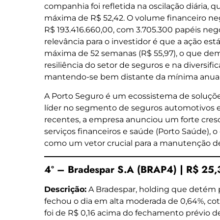
companhia foi refletida na oscilação diária,
máxima de R$ 52,42. O volume financeiro neg
R$ 193.416.660,00, com 3.705.300 papéis ne
relevância para o investidor é que a ação e
máxima de 52 semanas (R$ 55,97), o que de
resiliência do setor de seguros e na diversifi
mantendo-se bem distante da mínima anual 
A Porto Seguro é um ecossistema de soluçõe
líder no segmento de seguros automotivos e r
recentes, a empresa anunciou um forte cres
serviços financeiros e saúde (Porto Saúde), o
como um vetor crucial para a manutenção de
4º – Bradespar S.A (BRAP4) | R$ 25
Descrição:
A Bradespar, holding que detém pa
fechou o dia em alta moderada de 0,64%, cot
foi de R$ 0,16 acima do fechamento prévio de