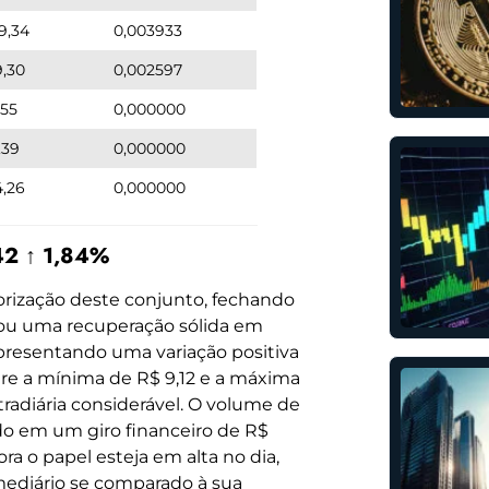
9,34
0,003933
9,30
0,002597
,55
0,000000
,39
0,000000
4,26
0,000000
42 ↑ 1,84%
orização deste conjunto, fechando
rou uma recuperação sólida em
apresentando uma variação positiva
ntre a mínima de R$ 9,12 e a máxima
tradiária considerável. O volume de
do em um giro financeiro de R$
a o papel esteja em alta no dia,
mediário se comparado à sua