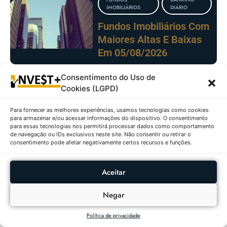
IMOBILIÁRIOS
DIÁRIO
Fundos Imobiliários Com
Maiores Altas E Baixas
Em 05/08/2026
Consentimento do Uso de
CRIPTOMOEDAS
RANKING
Cookies (LGPD)
DIÁRIO
As Criptomoedas Que
Para fornecer as melhores experiências, usamos tecnologias como cookies
para armazenar e/ou acessar informações do dispositivo. O consentimento
Mais Valorizaram E
para essas tecnologias nos permitirá processar dados como comportamento
Desvalorizaram Em
de navegação ou IDs exclusivos neste site. Não consentir ou retirar o
consentimento pode afetar negativamente certos recursos e funções.
05/08/2026
Aceitar
AÇÕES
RANKING DIÁRIO
Negar
Ações Com Maiores
Altas E Baixas No
Política de privacidade
IBOVESPA Em