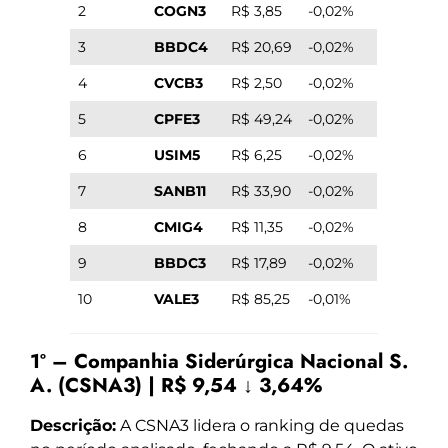
2
COGN3
R$ 3,85
-0,02%
3
BBDC4
R$ 20,69
-0,02%
4
CVCB3
R$ 2,50
-0,02%
5
CPFE3
R$ 49,24
-0,02%
6
USIM5
R$ 6,25
-0,02%
7
SANB11
R$ 33,90
-0,02%
8
CMIG4
R$ 11,35
-0,02%
9
BBDC3
R$ 17,89
-0,02%
10
VALE3
R$ 85,25
-0,01%
1º – Companhia Siderúrgica Nacional S.
A. (CSNA3) | R$ 9,54 ↓ 3,64%
Descrição:
A CSNA3 lidera o ranking de quedas