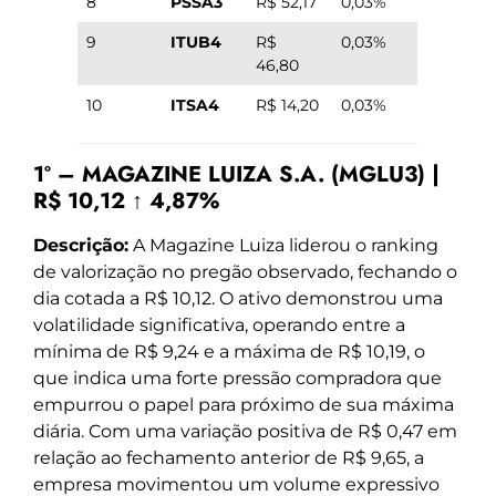
8
PSSA3
R$ 52,17
0,03%
9
ITUB4
R$
0,03%
46,80
10
ITSA4
R$ 14,20
0,03%
1º – MAGAZINE LUIZA S.A. (MGLU3) |
R$ 10,12 ↑ 4,87%
Descrição:
A Magazine Luiza liderou o ranking
de valorização no pregão observado, fechando o
dia cotada a R$ 10,12. O ativo demonstrou uma
volatilidade significativa, operando entre a
mínima de R$ 9,24 e a máxima de R$ 10,19, o
que indica uma forte pressão compradora que
empurrou o papel para próximo de sua máxima
diária. Com uma variação positiva de R$ 0,47 em
relação ao fechamento anterior de R$ 9,65, a
empresa movimentou um volume expressivo