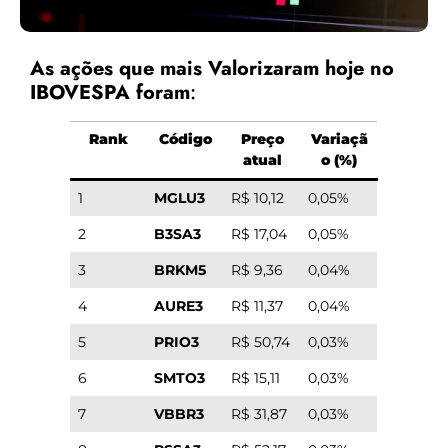
As ações que mais Valorizaram hoje no
IBOVESPA foram
:
Rank
Código
Preço
Variaçã
atual
o (%)
1
MGLU3
R$ 10,12
0,05%
2
B3SA3
R$ 17,04
0,05%
3
BRKM5
R$ 9,36
0,04%
4
AURE3
R$ 11,37
0,04%
5
PRIO3
R$ 50,74
0,03%
6
SMTO3
R$ 15,11
0,03%
7
VBBR3
R$ 31,87
0,03%