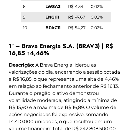
8
LWSA3
R$ 4,34
0,02%
9
ENGI11
R$ 47,67
0,02%
10
BPAC11
R$ 54,27
0,02%
1º – Brava Energia S.A. (BRAV3) | R$
16,85 ↑4,46%
Descrição:
A Brava Energia liderou as
valorizações do dia, encerrando a sessão cotada
a R$ 16,85, o que representa uma alta de 4,46%
em relação ao fechamento anterior de R$ 16,13.
Durante o pregão, o ativo demonstrou
volatilidade moderada, atingindo a mínima de
R$ 15,90 e a máxima de R$ 16,89. O volume de
ações negociadas foi expressivo, somando
14.410.000 unidades, o que resultou em um
volume financeiro total de R$ 242.808.500,00.