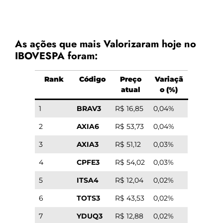
As ações que mais Valorizaram hoje no
IBOVESPA foram:
Rank
Código
Preço
Variaçã
atual
o (%)
1
BRAV3
R$ 16,85
0,04%
2
AXIA6
R$ 53,73
0,04%
3
AXIA3
R$ 51,12
0,03%
4
CPFE3
R$ 54,02
0,03%
5
ITSA4
R$ 12,04
0,02%
6
TOTS3
R$ 43,53
0,02%
7
YDUQ3
R$ 12,88
0,02%