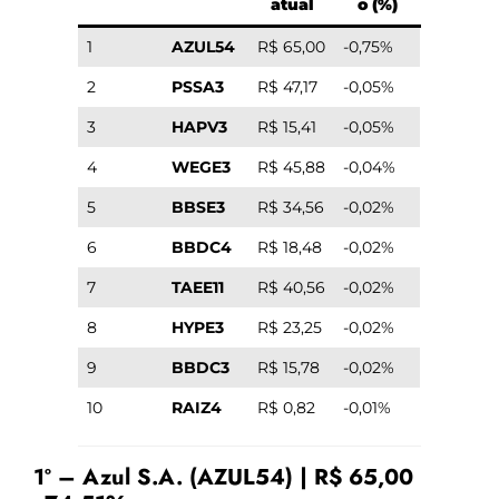
atual
o (%)
1
AZUL54
R$ 65,00
-0,75%
2
PSSA3
R$ 47,17
-0,05%
3
HAPV3
R$ 15,41
-0,05%
4
WEGE3
R$ 45,88
-0,04%
5
BBSE3
R$ 34,56
-0,02%
6
BBDC4
R$ 18,48
-0,02%
7
TAEE11
R$ 40,56
-0,02%
8
HYPE3
R$ 23,25
-0,02%
9
BBDC3
R$ 15,78
-0,02%
10
RAIZ4
R$ 0,82
-0,01%
1º – Azul S.A. (AZUL54) | R$ 65,00