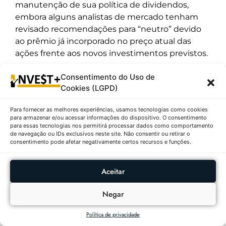
manutenção de sua política de dividendos,
embora alguns analistas de mercado tenham
revisado recomendações para “neutro” devido
ao prêmio já incorporado no preço atual das
ações frente aos novos investimentos previstos.
Consentimento do Uso de
8º – Hypera S.A. (HYPE3) | R$ 23,25
Cookies (LGPD)
↓1,73%
Para fornecer as melhores experiências, usamos tecnologias como cookies
Descrição:
A Hypera encerrou o pregão cotada a
para armazenar e/ou acessar informações do dispositivo. O consentimento
R$ 23,25, o que representa uma queda de 1,73%
para essas tecnologias nos permitirá processar dados como comportamento
de navegação ou IDs exclusivos neste site. Não consentir ou retirar o
ou R$ 0,41 por ação. O volume financeiro atingiu
consentimento pode afetar negativamente certos recursos e funções.
R$ 79.859.100,00, com a negociação de
3.434.800 papéis. Durante o dia, o preço variou
Aceitar
entre a mínima de R$ 22,69 e a máxima de R$
23,69. O fechamento anterior havia sido R$ 23,66.
Negar
No último ano, a ação teve uma mínima de R$
16,83 e máxima de R$ 27,85. A empresa
Política de privacidade
farmacêutica mantém uma posição sólida, mas