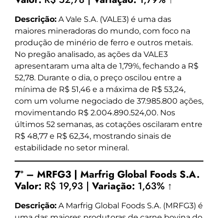
Descrição:
A Vale S.A. (VALE3) é uma das
maiores mineradoras do mundo, com foco na
produção de minério de ferro e outros metais.
No pregão analisado, as ações da VALE3
apresentaram uma alta de 1,79%, fechando a R$
52,78. Durante o dia, o preço oscilou entre a
mínima de R$ 51,46 e a máxima de R$ 53,24,
com um volume negociado de 37.985.800 ações,
movimentando R$ 2.004.890.524,00. Nos
últimos 52 semanas, as cotações oscilaram entre
R$ 48,77 e R$ 62,34, mostrando sinais de
estabilidade no setor mineral.
7º – MRFG3 | Marfrig Global Foods S.A.
Valor:
R$ 19,93 |
Variação:
1,63% ↑
Descrição:
A Marfrig Global Foods S.A. (MRFG3) é
uma das maiores produtoras de carne bovina do