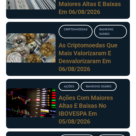
Maiores Altas E Baixas
Em 06/08/2026
CRIPTOMOEDAS
RANKING
DIÁRIO
As Criptomoedas Que
Mais Valorizaram E
Desvalorizaram Em
06/08/2026
AÇÕES
RANKING DIÁRIO
Ações Com Maiores
Altas E Baixas No
IBOVESPA Em
05/08/2026