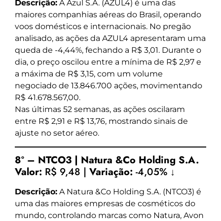
Descrição:
A Azul S.A. (AZUL4) é uma das
maiores companhias aéreas do Brasil, operando
voos domésticos e internacionais. No pregão
analisado, as ações da AZUL4 apresentaram uma
queda de -4,44%, fechando a R$ 3,01. Durante o
dia, o preço oscilou entre a mínima de R$ 2,97 e
a máxima de R$ 3,15, com um volume
negociado de 13.846.700 ações, movimentando
R$ 41.678.567,00.
Nas últimas 52 semanas, as ações oscilaram
entre R$ 2,91 e R$ 13,76, mostrando sinais de
ajuste no setor aéreo.
8º – NTCO3 | Natura &Co Holding S.A.
Valor:
R$ 9,48 |
Variação:
-4,05% ↓
Descrição:
A Natura &Co Holding S.A. (NTCO3) é
uma das maiores empresas de cosméticos do
mundo, controlando marcas como Natura, Avon