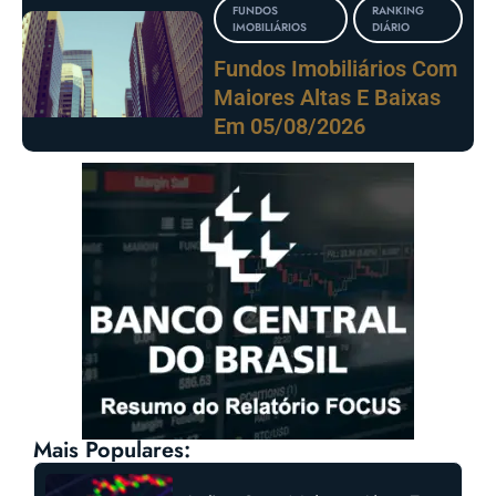
FUNDOS
RANKING
IMOBILIÁRIOS
DIÁRIO
Fundos Imobiliários Com
Maiores Altas E Baixas
Em 05/08/2026
Mais Populares: