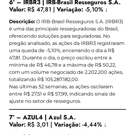
6º – IRBR3 | IRB-Brasil Resseguros S.A.
Valor:
R$ 47,81 |
Variação:
-5,10% ↓
Descrição:
O IRB-Brasil Resseguros S.A. (IRBR3)
é uma das principais resseguradoras do Brasil,
oferecendo soluções para seguradoras. No
pregão analisado, as ações da IRBR3 registraram
uma queda de -5,10%, encerrando o dia a R$
47,81. Durante o dia, o preço oscilou entre a
mínima de R$ 46,78 e a máxima de R$ 50,22,
com um volume negociado de 2.202.200 ações,
totalizando R$ 105.287.182,00.
Nas últimas 52 semanas, as ações oscilaram
entre R$ 27,51 e R$ 57,99, indicando sinais de
ajuste no setor de resseguros.
7º – AZUL4 | Azul S.A.
Valor:
R$ 3,01 |
Variação:
-4,44% ↓