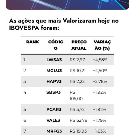
As ações que mais Valorizaram hoje no
IBOVESPA foram:
RANK
CÓDIG
PREÇO
VARIAÇ
O
ATUAL
ÃO (%)
1
LWSA3
R$ 2,97
+4,58%
2
MGLU3
R$ 10,21
+4,50%
3
HAPV3
R$ 2,22
+2,78%
4
SBSP3
R$
+1,92%
105,00
5
PCAR3
R$ 3,72
+1,92%
6
VALE3
R$ 52,78
+1,79%
7
MRFG3
R$ 19,93
+1,63%