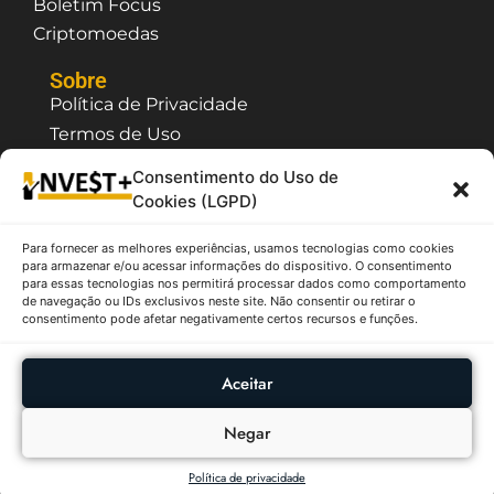
Boletim Focus
Criptomoedas
Sobre
Política de Privacidade
Termos de Uso
Contato / Suporte
Consentimento do Uso de
Quem Somos
Cookies (LGPD)
Para fornecer as melhores experiências, usamos tecnologias como cookies
O InvestPlus é um site que possui caráter
para armazenar e/ou acessar informações do dispositivo. O consentimento
meramente informativo e educativo, as
para essas tecnologias nos permitirá processar dados como comportamento
informações citadas não tem o objetivo de fazer
de navegação ou IDs exclusivos neste site. Não consentir ou retirar o
recomendação e/ou sugestão de compra ou venda
consentimento pode afetar negativamente certos recursos e funções.
de ativos, sendo assim, não se responsabiliza pelas
decisões tomados a partir das informações aqui
contidas. Todas as informações apresentadas são
Aceitar
provenientes de fontes públicas como B3, CVM,
Tesouro Nacional, etc.
Negar
InvestPlus - Copyright ©2026 - Todos os Diretos
Reservados
Política de privacidade