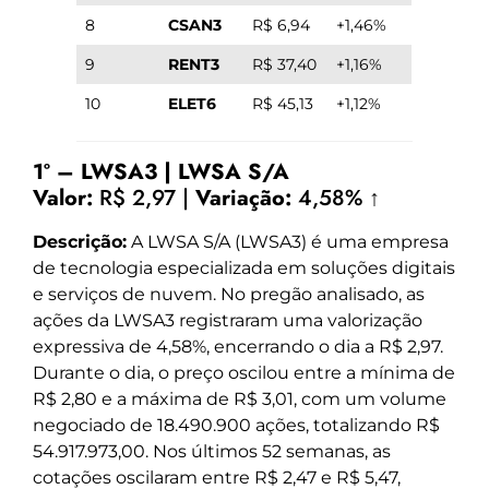
8
CSAN3
R$ 6,94
+1,46%
9
RENT3
R$ 37,40
+1,16%
10
ELET6
R$ 45,13
+1,12%
1º – LWSA3 | LWSA S/A
Valor:
R$ 2,97 |
Variação:
4,58% ↑
Descrição:
A LWSA S/A (LWSA3) é uma empresa
de tecnologia especializada em soluções digitais
e serviços de nuvem. No pregão analisado, as
ações da LWSA3 registraram uma valorização
expressiva de 4,58%, encerrando o dia a R$ 2,97.
Durante o dia, o preço oscilou entre a mínima de
R$ 2,80 e a máxima de R$ 3,01, com um volume
negociado de 18.490.900 ações, totalizando R$
54.917.973,00. Nos últimos 52 semanas, as
cotações oscilaram entre R$ 2,47 e R$ 5,47,