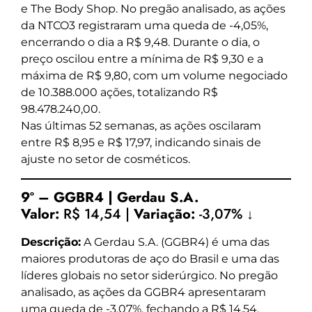
e The Body Shop. No pregão analisado, as ações
da NTCO3 registraram uma queda de -4,05%,
encerrando o dia a R$ 9,48. Durante o dia, o
preço oscilou entre a mínima de R$ 9,30 e a
máxima de R$ 9,80, com um volume negociado
de 10.388.000 ações, totalizando R$
98.478.240,00.
Nas últimas 52 semanas, as ações oscilaram
entre R$ 8,95 e R$ 17,97, indicando sinais de
ajuste no setor de cosméticos.
9º – GGBR4 | Gerdau S.A.
Valor:
R$ 14,54 |
Variação:
-3,07% ↓
Descrição:
A Gerdau S.A. (GGBR4) é uma das
maiores produtoras de aço do Brasil e uma das
líderes globais no setor siderúrgico. No pregão
analisado, as ações da GGBR4 apresentaram
uma queda de -3,07%, fechando a R$ 14,54.