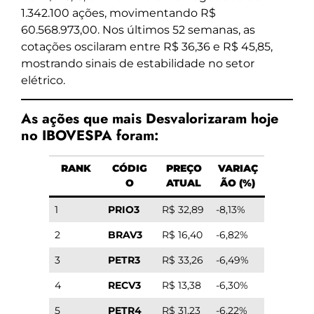
1.342.100 ações, movimentando R$
60.568.973,00. Nos últimos 52 semanas, as
cotações oscilaram entre R$ 36,36 e R$ 45,85,
mostrando sinais de estabilidade no setor
elétrico.
As ações que mais Desvalorizaram hoje
no IBOVESPA foram:
RANK
CÓDIG
PREÇO
VARIAÇ
O
ATUAL
ÃO (%)
1
PRIO3
R$ 32,89
-8,13%
2
BRAV3
R$ 16,40
-6,82%
3
PETR3
R$ 33,26
-6,49%
4
RECV3
R$ 13,38
-6,30%
5
PETR4
R$ 31,23
-6,22%