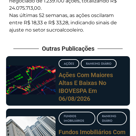
negociado de 1.239.100 ações, totalizando R$
24.075.713,00.
Nas últimas 52 semanas, as ações oscilaram
entre R$ 18,33 e R$ 33,28, indicando sinais de
ajuste no setor sucroalcooleiro.
Outras Publicações
AÇÕES
RANKING DIÁRIO
Ações Com Maiores
Altas E Baixas No
IBOVESPA Em
06/08/2026
FUNDOS
RANKING
IMOBILIÁRIOS
DIÁRIO
Fundos Imobiliários Com