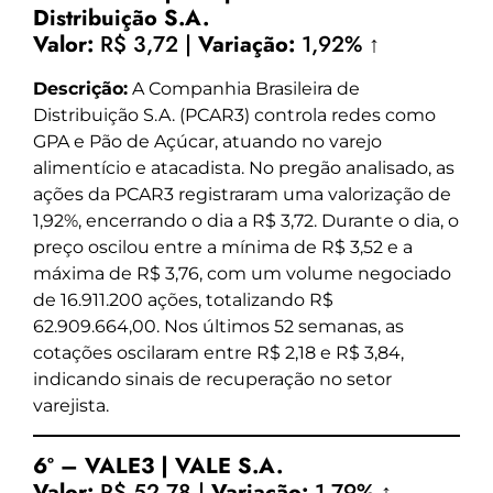
Distribuição S.A.
Valor:
R$ 3,72 |
Variação:
1,92% ↑
Descrição:
A Companhia Brasileira de
Distribuição S.A. (PCAR3) controla redes como
GPA e Pão de Açúcar, atuando no varejo
alimentício e atacadista. No pregão analisado, as
ações da PCAR3 registraram uma valorização de
1,92%, encerrando o dia a R$ 3,72. Durante o dia, o
preço oscilou entre a mínima de R$ 3,52 e a
máxima de R$ 3,76, com um volume negociado
de 16.911.200 ações, totalizando R$
62.909.664,00. Nos últimos 52 semanas, as
cotações oscilaram entre R$ 2,18 e R$ 3,84,
indicando sinais de recuperação no setor
varejista.
6º – VALE3 | VALE S.A.
Valor:
R$ 52,78 |
Variação:
1,79% ↑