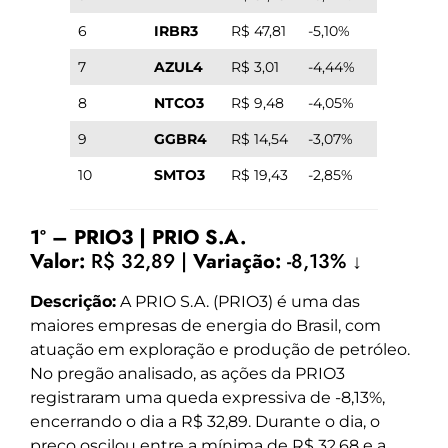
6
IRBR3
R$ 47,81
-5,10%
7
AZUL4
R$ 3,01
-4,44%
8
NTCO3
R$ 9,48
-4,05%
9
GGBR4
R$ 14,54
-3,07%
10
SMTO3
R$ 19,43
-2,85%
1º – PRIO3 | PRIO S.A.
Valor:
R$ 32,89 |
Variação:
-8,13% ↓
Descrição:
A PRIO S.A. (PRIO3) é uma das
maiores empresas de energia do Brasil, com
atuação em exploração e produção de petróleo.
No pregão analisado, as ações da PRIO3
registraram uma queda expressiva de -8,13%,
encerrando o dia a R$ 32,89. Durante o dia, o
preço oscilou entre a mínima de R$ 32,68 e a