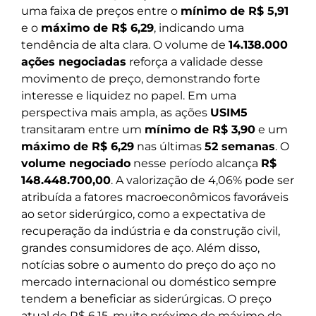
uma faixa de preços entre o
mínimo de R$ 5,91
e o
máximo de R$ 6,29
, indicando uma
tendência de alta clara. O volume de
14.138.000
ações negociadas
reforça a validade desse
movimento de preço, demonstrando forte
interesse e liquidez no papel. Em uma
perspectiva mais ampla, as ações
USIM5
transitaram entre um
mínimo de R$ 3,90
e um
máximo de R$ 6,29
nas últimas
52 semanas
. O
volume negociado
nesse período alcança
R$
148.448.700,00
. A valorização de 4,06% pode ser
atribuída a fatores macroeconômicos favoráveis
ao setor siderúrgico, como a expectativa de
recuperação da indústria e da construção civil,
grandes consumidores de aço. Além disso,
notícias sobre o aumento do preço do aço no
mercado internacional ou doméstico sempre
tendem a beneficiar as siderúrgicas. O preço
atual de R$ 6,15, muito próximo do máximo de