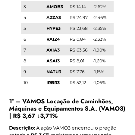
3
AMOB3
R$ 14,14
-2,62%
4
AZZA3
R$ 24,97
-2,46%
5
HYPE3
R$ 23,68
-2,35%
6
RAIZ4
R$ 0,84
-2,33%
7
AXIA3
R$ 63,56
-1,90%
8
ASAI3
R$ 8,01
-1,60%
9
NATU3
R$ 7,76
-1,15%
10
IRBR3
R$ 52,12
-1,06%
1º – VAMOS Locação de Caminhões,
Máquinas e Equipamentos S.A. (VAMO3)
| R$ 3,67 ↓3,71%
Descrição:
A ação VAMO3 encerrou o pregão