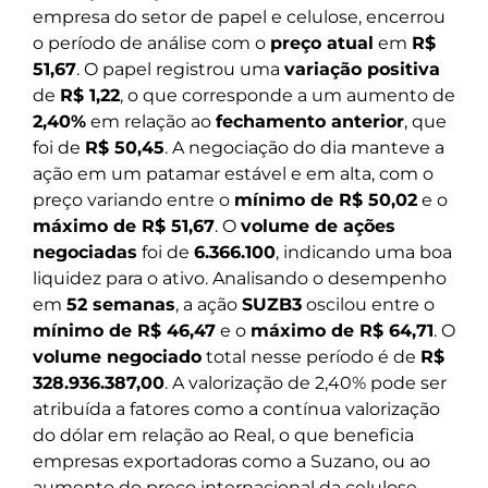
empresa do setor de papel e celulose, encerrou
o período de análise com o
preço atual
em
R$
51,67
. O papel registrou uma
variação positiva
de
R$ 1,22
, o que corresponde a um aumento de
2,40%
em relação ao
fechamento anterior
, que
foi de
R$ 50,45
. A negociação do dia manteve a
ação em um patamar estável e em alta, com o
preço variando entre o
mínimo de R$ 50,02
e o
máximo de R$ 51,67
. O
volume de ações
negociadas
foi de
6.366.100
, indicando uma boa
liquidez para o ativo. Analisando o desempenho
em
52 semanas
, a ação
SUZB3
oscilou entre o
mínimo de R$ 46,47
e o
máximo de R$ 64,71
. O
volume negociado
total nesse período é de
R$
328.936.387,00
. A valorização de 2,40% pode ser
atribuída a fatores como a contínua valorização
do dólar em relação ao Real, o que beneficia
empresas exportadoras como a Suzano, ou ao
aumento do preço internacional da celulose.