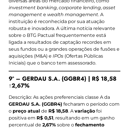
diversas áreas do mercado financeiro, como
investment banking
,
corporate lending
,
asset
management
e
wealth management
. A
instituição é reconhecida por sua atuação
robusta e inovadora. A última notícia relevante
sobre o BTG Pactual frequentemente está
ligada a resultados de captação recordes em
seus fundos ou a grandes operações de fusões e
aquisições (M&A) e
IPOs
(Ofertas Públicas
Iniciais) que o banco tem assessorado.
9º – GERDAU S.A. (GGBR4) | R$ 18,58
↑2,67%
Descrição: As ações preferenciais classe A da
GERDAU S.A. (GGBR4)
fecharam o período com
o
preço atual
de
R$ 18,58
. A
variação
foi
positiva em
R$ 0,51
, resultando em um ganho
percentual de
2,67%
sobre o
fechamento