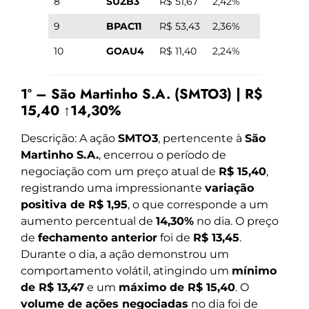
8
SUZB3
R$ 51,67
2,42%
9
BPAC11
R$ 53,43
2,36%
10
GOAU4
R$ 11,40
2,24%
1º – São Martinho S.A. (SMTO3) | R$
15,40 ↑14,30%
Descrição: A ação
SMTO3
, pertencente à
São
Martinho S.A.
, encerrou o período de
negociação com um preço atual de
R$ 15,40
,
registrando uma impressionante
variação
positiva de R$ 1,95
, o que corresponde a um
aumento percentual de
14,30%
no dia. O preço
de
fechamento anterior
foi de
R$ 13,45
.
Durante o dia, a ação demonstrou um
comportamento volátil, atingindo um
mínimo
de R$ 13,47
e um
máximo de R$ 15,40
. O
volume de ações negociadas
no dia foi de