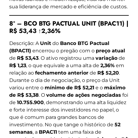
sua liderança de mercado e eficiência de custos.
8º – BCO BTG PACTUAL UNIT (BPAC11) |
R$ 53,43 ↑2,36%
Descrição: A
Unit
do
Banco BTG Pactual
(BPAC11)
encerrou o pregão com o
preço atual
de
R$ 53,43
. O ativo registrou uma
variação
de
R$ 1,23
, o que equivale a uma alta de
2,36%
em
relação ao
fechamento anterior
de
R$ 52,20
.
Durante o dia de negociação, o preço da Unit
variou entre o
mínimo de R$ 52,21
e o
máximo
de R$ 53,38
. O
volume de ações negociadas
foi
de
10.755.900
, demonstrando uma alta liquidez
e forte interesse dos investidores no papel, o
que é comum para grandes bancos de
investimento. No que tange o histórico de
52
semanas
, a
BPAC11
tem uma faixa de