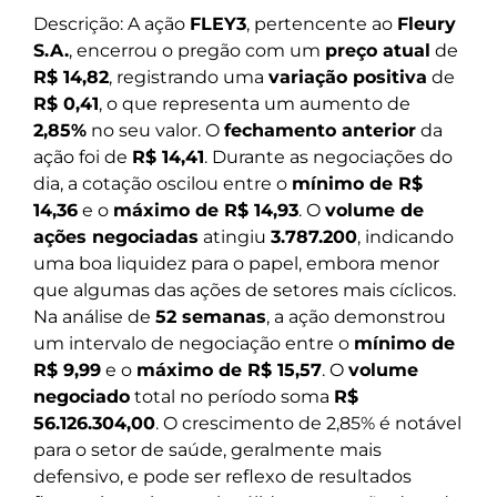
Descrição: A ação
FLEY3
, pertencente ao
Fleury
S.A.
, encerrou o pregão com um
preço atual
de
R$ 14,82
, registrando uma
variação positiva
de
R$ 0,41
, o que representa um aumento de
2,85%
no seu valor. O
fechamento anterior
da
ação foi de
R$ 14,41
. Durante as negociações do
dia, a cotação oscilou entre o
mínimo de R$
14,36
e o
máximo de R$ 14,93
. O
volume de
ações negociadas
atingiu
3.787.200
, indicando
uma boa liquidez para o papel, embora menor
que algumas das ações de setores mais cíclicos.
Na análise de
52 semanas
, a ação demonstrou
um intervalo de negociação entre o
mínimo de
R$ 9,99
e o
máximo de R$ 15,57
. O
volume
negociado
total no período soma
R$
56.126.304,00
. O crescimento de 2,85% é notável
para o setor de saúde, geralmente mais
defensivo, e pode ser reflexo de resultados