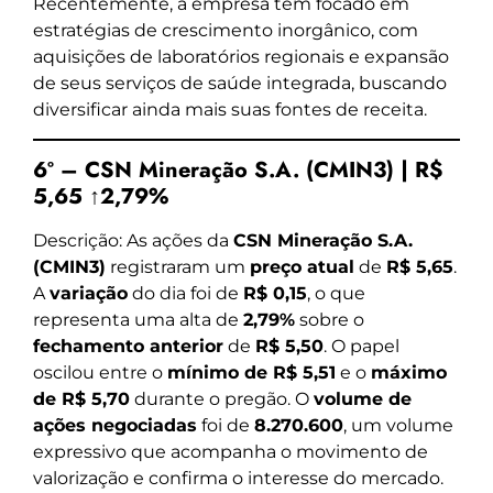
Recentemente, a empresa tem focado em
estratégias de crescimento inorgânico, com
aquisições de laboratórios regionais e expansão
de seus serviços de saúde integrada, buscando
diversificar ainda mais suas fontes de receita.
6º – CSN Mineração S.A. (CMIN3) | R$
5,65 ↑2,79%
Descrição: As ações da
CSN Mineração S.A.
(CMIN3)
registraram um
preço atual
de
R$ 5,65
.
A
variação
do dia foi de
R$ 0,15
, o que
representa uma alta de
2,79%
sobre o
fechamento anterior
de
R$ 5,50
. O papel
oscilou entre o
mínimo de R$ 5,51
e o
máximo
de R$ 5,70
durante o pregão. O
volume de
ações negociadas
foi de
8.270.600
, um volume
expressivo que acompanha o movimento de
valorização e confirma o interesse do mercado.