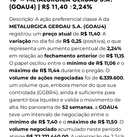
(GOAU4) | R$ 11,40 ↑2,24%
Descrição: A ação preferencial classe A da
METALURGICA GERDAU S.A. (GOAU4)
registrou um
preço atual
de
R$ 11,40
. A
variação
no dia foi de
R$ 0,25
(positiva), o que
representa um aumento percentual de
2,24%
em relação ao
fechamento anterior
de
R$ 11,15
.
O papel oscilou entre o
mínimo de R$ 11,06
e o
máximo de R$ 11,44
durante o pregão. O
volume de ações negociadas
foi de
6.339.600
,
um volume que, embora menor do que sua
controlada (GGBR4), ainda é suficiente para
garantir boa liquidez e valida o movimento de
alta. No panorama de
52 semanas
, a
GOAU4
teve um intervalo de negociação entre o
mínimo de R$ 7,40
e o
máximo de R$ 11,50
. O
volume negociado
acumulado neste período
atinge
R$ 72.271.440,00
. A valorização de 2,24%