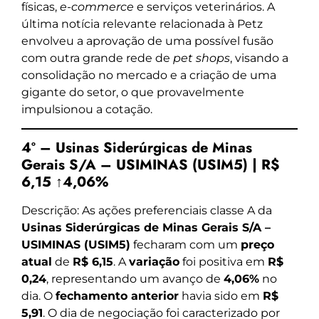
físicas,
e-commerce
e serviços veterinários. A
última notícia relevante relacionada à Petz
envolveu a aprovação de uma possível fusão
com outra grande rede de
pet shops
, visando a
consolidação no mercado e a criação de uma
gigante do setor, o que provavelmente
impulsionou a cotação.
4º – Usinas Siderúrgicas de Minas
Gerais S/A – USIMINAS (USIM5) | R$
6,15 ↑4,06%
Descrição: As ações preferenciais classe A da
Usinas Siderúrgicas de Minas Gerais S/A –
USIMINAS (USIM5)
fecharam com um
preço
atual
de
R$ 6,15
. A
variação
foi positiva em
R$
0,24
, representando um avanço de
4,06%
no
dia. O
fechamento anterior
havia sido em
R$
5,91
. O dia de negociação foi caracterizado por