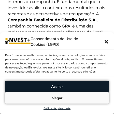
internos da companhia. É fundamental que o
investidor avalie o contexto dos resultados mais
recentes e as perspectivas de recuperação. A
Companhia Brasileira de Distribuição S.A.
,
também conhecida como GPA, é uma das
maiores empresas de varejo alimentar do Brasil,
operando diversas bandeiras de supermercados,
Consentimento do Uso de
hipermercados e atacarejos, como o Pão de
Cookies (LGPD)
Açúcar, Extra e, em certo momento, a própria
Para fornecer as melhores experiências, usamos tecnologias como cookies
Sendas (Assaí). A empresa tem passado por
para armazenar e/ou acessar informações do dispositivo. O consentimento
reestruturações em suas operações. Em notícias
para essas tecnologias nos permitirá processar dados como comportamento
de navegação ou IDs exclusivos neste site. Não consentir ou retirar o
do mercado, o GPA anunciou um empréstimo
consentimento pode afetar negativamente certos recursos e funções.
de €75 milhões, com o objetivo de alongar
dívidas e fortalecer seu caixa, em um
Aceitar
movimento para melhorar sua saúde financeira.
3º – Automobil Participações S.A.
Negar
(AMOB3) | R$ 14,14 ↓2,62%
Política de privacidade
Descrição:
O papel AMOB3 registrou um preço