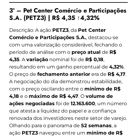
3º – Pet Center Comércio e Participações
S.A. (PETZ3) | R$ 4,35 ↑4,32%
Descrição: A ação
PETZ3
, da
Pet Center
Comércio e Participações S.A.
, destacou-se
com uma valorização considerável, fechando o
período de análise com o
preço atual
de
R$
4,35
. A
variação
nominal foi de
R$ 0,18
,
resultando em um ganho percentual de
4,32%
.
O preço de
fechamento anterior
era de
R$ 4,17
.
A negociação do dia demonstrou estabilidade,
com o preço oscilando entre o
mínimo de R$
4,18
e o
máximo de R$ 4,47
. O
volume de
ações negociadas
foi de
12.163.600
, um número
que atesta a liquidez do papel e a confiança
renovada dos investidores neste setor de varejo.
Olhando para o panorama de
52 semanas
, a
ação
PETZ3
navegou entre um
mínimo de R$