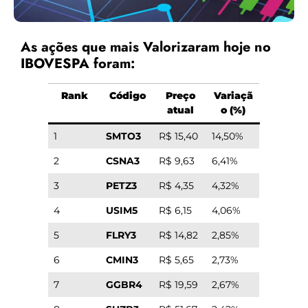
As ações que mais Valorizaram hoje no
IBOVESPA foram:
Rank
Código
Preço
Variaçã
atual
o (%)
1
SMTO3
R$ 15,40
14,50%
2
CSNA3
R$ 9,63
6,41%
3
PETZ3
R$ 4,35
4,32%
4
USIM5
R$ 6,15
4,06%
5
FLRY3
R$ 14,82
2,85%
6
CMIN3
R$ 5,65
2,73%
7
GGBR4
R$ 19,59
2,67%