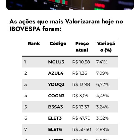
As ações que mais Valorizaram hoje no
IBOVESPA foram:
Rank
Código
Preço
Variaçã
atual
o (%)
1
MGLU3
R$ 10,58
7,41%
2
AZUL4
R$ 1,36
7,09%
3
YDUQ3
R$ 13,98
6,72%
4
COGN3
R$ 3,05
4,45%
5
B3SA3
R$ 13,37
3,24%
6
ELET3
R$ 47,70
3,02%
7
ELET6
R$ 50,50
2,89%