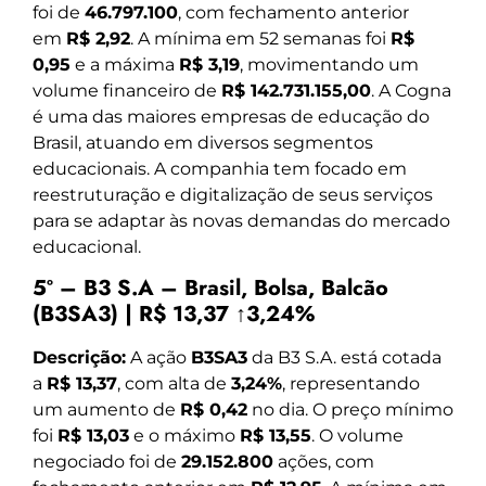
foi de
46.797.100
, com fechamento anterior
em
R$ 2,92
. A mínima em 52 semanas foi
R$
0,95
e a máxima
R$ 3,19
, movimentando um
volume financeiro de
R$ 142.731.155,00
. A Cogna
é uma das maiores empresas de educação do
Brasil, atuando em diversos segmentos
educacionais. A companhia tem focado em
reestruturação e digitalização de seus serviços
para se adaptar às novas demandas do mercado
educacional.
5º – B3 S.A – Brasil, Bolsa, Balcão
(B3SA3) | R$ 13,37 ↑3,24%
Descrição:
A ação
B3SA3
da B3 S.A. está cotada
a
R$ 13,37
, com alta de
3,24%
, representando
um aumento de
R$ 0,42
no dia. O preço mínimo
foi
R$ 13,03
e o máximo
R$ 13,55
. O volume
negociado foi de
29.152.800
ações, com