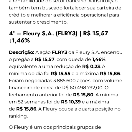
a rentabilidade do setor bancário. A instituição
também tem buscado fortalecer sua carteira de
crédito e melhorar a eficiência operacional para
sustentar o crescimento.
4º – Fleury S.A. (FLRY3) | R$ 15,57
↓1,46%
Descrição:
A ação
FLRY3
da Fleury S.A. encerrou
o pregão a
R$ 15,57
, com queda de
1,46%
,
equivalente a uma redução de
R$ 0,23
. A
mínima do dia foi
R$ 15,55
e a máxima
R$ 15,86
.
Foram negociadas 3.885.600 ações, com volume
financeiro de cerca de R$ 60.498.792,00. O
fechamento anterior foi de
R$ 15,80
. A mínima
em 52 semanas foi de
R$ 10,39
e a máxima
de
R$ 15,86
. A Fleury ocupa a quarta posição no
ranking.
O Fleury é um dos principais grupos de