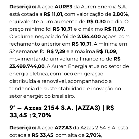
Descrição:
A ação
AURE3
da Auren Energia S.A.
está cotada a
R$ 11,01
, com valorização de
2,80%
,
equivalente a um aumento de
R$ 0,30
no dia. O
preço mínimo foi
R$ 10,71
e o máximo
R$ 11,07
.
O volume negociado foi de
2.134.400
ações, com
fechamento anterior em
R$ 10,71
. A mínima em
52 semanas foi
R$ 7,29
e a máxima
R$ 11,09
,
movimentando um volume financeiro de
R$
23.499.744,00
. A Auren Energia atua no setor de
energia elétrica, com foco em geração
distribuída e renovável, acompanhando a
tendência de sustentabilidade e inovação no
setor energético brasileiro.
9º – Azzas 2154 S.A. (AZZA3) | R$
33,45 ↑2,70%
Descrição:
A ação
AZZA3
da Azzas 2154 S.A. está
cotada a
R$ 33,45
, com alta de
2,70%
,