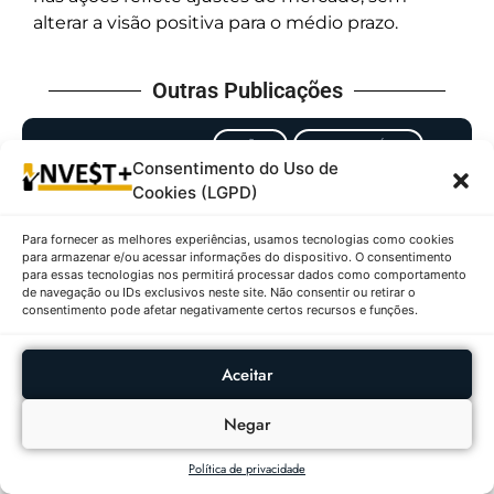
alterar a visão positiva para o médio prazo.
Outras Publicações
AÇÕES
RANKING DIÁRIO
Consentimento do Uso de
Ações Com Maiores
Cookies (LGPD)
Altas E Baixas No
IBOVESPA Em
Para fornecer as melhores experiências, usamos tecnologias como cookies
para armazenar e/ou acessar informações do dispositivo. O consentimento
06/08/2026
para essas tecnologias nos permitirá processar dados como comportamento
de navegação ou IDs exclusivos neste site. Não consentir ou retirar o
consentimento pode afetar negativamente certos recursos e funções.
FUNDOS
RANKING
IMOBILIÁRIOS
DIÁRIO
Aceitar
Fundos Imobiliários Com
Maiores Altas E Baixas
Negar
Em 06/08/2026
Política de privacidade