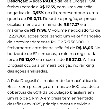
Descrição:
A ação
RADL3
da Raia Drogasil S/A
fechou cotada a
R$ 17,35
, com uma variação
negativa de
-3,93%
no dia, representando uma
queda de
R$ 0,71
. Durante o pregão, os preços
oscilaram entre a mínima de
R$ 17,27
e a
máxima de
R$ 17,96
. O volume negociado foi de
12.237.900 ações, totalizando um valor financeiro
de aproximadamente R$ 212.327.565,00. O
fechamento anterior da ação foi de
R$ 18,06
. No
horizonte de 52 semanas, a mínima registrada
foi de
R$ 13,07
e a máxima de
R$ 27,12
. A Raia
Drogasil ocupa a primeira posição no ranking
das ações analisadas.
A Raia Drogasil é a maior rede farmacêutica do
Brasil, com presença em mais de 600 cidades e
cobertura de 60% da população brasileira em
um raio de 5 km. A empresa tem enfrentado
desafios em 2025, principalmente devido à