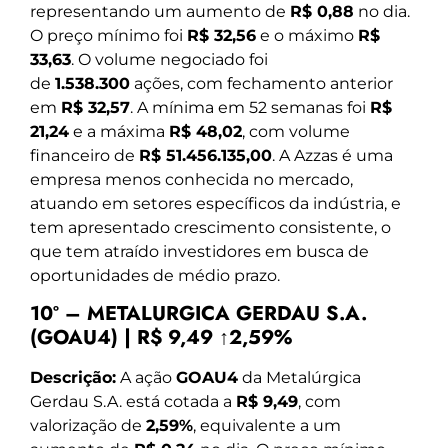
representando um aumento de
R$ 0,88
no dia.
O preço mínimo foi
R$ 32,56
e o máximo
R$
33,63
. O volume negociado foi
de
1.538.300
ações, com fechamento anterior
em
R$ 32,57
. A mínima em 52 semanas foi
R$
21,24
e a máxima
R$ 48,02
, com volume
financeiro de
R$ 51.456.135,00
. A Azzas é uma
empresa menos conhecida no mercado,
atuando em setores específicos da indústria, e
tem apresentado crescimento consistente, o
que tem atraído investidores em busca de
oportunidades de médio prazo.
10º – METALURGICA GERDAU S.A.
(GOAU4) | R$ 9,49 ↑2,59%
Descrição:
A ação
GOAU4
da Metalúrgica
Gerdau S.A. está cotada a
R$ 9,49
, com
valorização de
2,59%
, equivalente a um