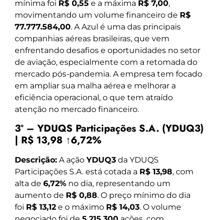
mínima foi
R$ 0,55
e a máxima
R$ 7,00
,
movimentando um volume financeiro de
R$
77.777.584,00
. A Azul é uma das principais
companhias aéreas brasileiras, que vem
enfrentando desafios e oportunidades no setor
de aviação, especialmente com a retomada do
mercado pós-pandemia. A empresa tem focado
em ampliar sua malha aérea e melhorar a
eficiência operacional, o que tem atraído
atenção no mercado financeiro.
3º – YDUQS Participações S.A. (YDUQ3)
| R$ 13,98 ↑6,72%
Descrição:
A ação
YDUQ3
da YDUQS
Participações S.A. está cotada a
R$ 13,98
, com
alta de
6,72%
no dia, representando um
aumento de
R$ 0,88
. O preço mínimo do dia
foi
R$ 13,12
e o máximo
R$ 14,03
. O volume
negociado foi de
5.215.300
ações, com