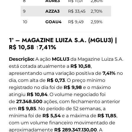
8
AURE3
R$ 11,01
2,80%
9
AZZA3
R$ 33,45
2,70%
10
GOAU4
R$ 9,49
2,59%
1º – MAGAZINE LUIZA S.A. (MGLU3) |
R$ 10,58 ↑7,41%
Descrição:
A ação
MGLU3
da Magazine Luiza S.A.
está cotada atualmente a
R$ 10,58
,
apresentando uma variação positiva de
7,41%
no
dia, com alta de
R$ 0,73
. O preço mínimo
registrado no dia foi de
R$ 9,98
e o máximo
atingiu
R$ 10,84
. O volume negociado foi
de
27.348.500
ações, com fechamento anterior
em
R$ 9,85
. No período de 52 semanas, a
mínima foi de
R$ 5,54
e a máxima de
R$ 11,85
,
com um volume financeiro movimentado de
aproximadamente
R$ 289.347.130,00
. A