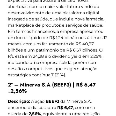
expectativa para 2023 era de 260 novas
aberturas, com o maior valor futuro vindo do
desenvolvimento de uma plataforma digital
integrada de saúde, que inclui a nova farmácia,
marketplace de produtos e serviços de saúde.
Em termos financeiros, a empresa apresentou
um lucro líquido de R$ 1,24 bilhão nos últimos 12
meses, com um faturamento de R$ 40,97
bilhões e um patrimônio de R$ 6,67 bilhões. O
P/L está em 24,28 e o dividend yield em 2,25%,
indicando uma empresa sólida, porém com
desafios competitivos que exigem atenção
estratégica contínua[1][2][4].
2º – Minerva S.A (BEEF3) | R$ 6,47
↓2,56%
Descrição:
A ação
BEEF3
da Minerva S.A.
encerrou o dia cotada a
R$ 6,47
, com uma
queda de
2,56%
, equivalente a uma redução