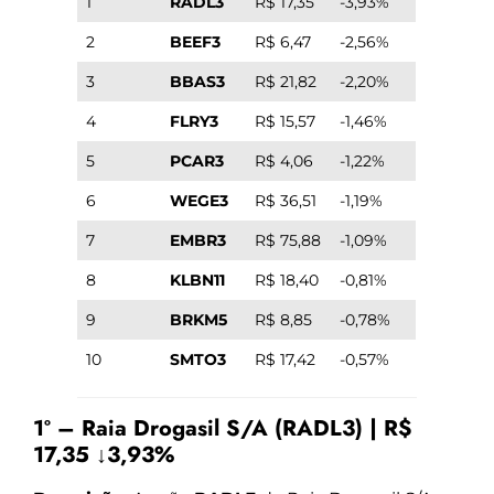
1
RADL3
R$ 17,35
-3,93%
2
BEEF3
R$ 6,47
-2,56%
3
BBAS3
R$ 21,82
-2,20%
4
FLRY3
R$ 15,57
-1,46%
5
PCAR3
R$ 4,06
-1,22%
6
WEGE3
R$ 36,51
-1,19%
7
EMBR3
R$ 75,88
-1,09%
8
KLBN11
R$ 18,40
-0,81%
9
BRKM5
R$ 8,85
-0,78%
10
SMTO3
R$ 17,42
-0,57%
1º – Raia Drogasil S/A (RADL3) | R$
17,35 ↓3,93%