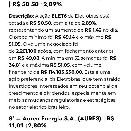
| R$ 50,50 ↑2,89%
Descrição:
A ação
ELET6
da Eletrobras está
cotada a
R$ 50,50
, com alta de
2,89%
,
representando um aumento de
R$ 1,42
no dia.
O preço mínimo foi
R$ 49,14
e o máximo
R$
51,05
. O volume negociado foi
de
2.261.100
ações, com fechamento anterior
em
R$ 49,08
. A mínima em 52 semanas foi
R$
34,81
e a máxima
R$ 51,05
, com volume
financeiro de
R$ 114.185.550,00
. Esta é uma
ação preferencial da Eletrobras, que tem atraído
investidores interessados em seu potencial de
crescimento e dividendos, especialmente em
meio às mudanças regulatórias e estratégicas
no setor elétrico brasileiro.
8º – Auren Energia S.A. (AURE3) | R$
11,01 ↑2,80%