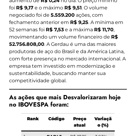
aumento de
R$ 0,24
no dia. O preço mínimo
foi
R$ 9,17
e o máximo
R$ 9,51
. O volume
negociado foi de
5.559.200
ações, com
fechamento anterior em
R$ 9,25
. A mínima em
52 semanas foi
R$ 7,53
e a máxima
R$ 11,70
,
movimentando um volume financeiro de
R$
52.756.808,00
. A Gerdau é uma das maiores
produtoras de aço do Brasil e da América Latina,
com forte presença no mercado internacional. A
empresa tem investido em modernização e
sustentabilidade, buscando manter sua
competitividade global.
As ações que mais Desvalorizaram hoje
no IBOVESPA foram:
Rank
Código
Preço
Variaçã
atual
o (%)