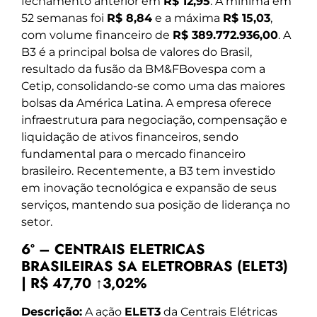
fechamento anterior em
R$ 12,95
. A mínima em
52 semanas foi
R$ 8,84
e a máxima
R$ 15,03
,
com volume financeiro de
R$ 389.772.936,00
. A
B3 é a principal bolsa de valores do Brasil,
resultado da fusão da BM&FBovespa com a
Cetip, consolidando-se como uma das maiores
bolsas da América Latina. A empresa oferece
infraestrutura para negociação, compensação e
liquidação de ativos financeiros, sendo
fundamental para o mercado financeiro
brasileiro. Recentemente, a B3 tem investido
em inovação tecnológica e expansão de seus
serviços, mantendo sua posição de liderança no
setor.
6º – CENTRAIS ELETRICAS
BRASILEIRAS SA ELETROBRAS (ELET3)
| R$ 47,70 ↑3,02%
Descrição:
A ação
ELET3
da Centrais Elétricas