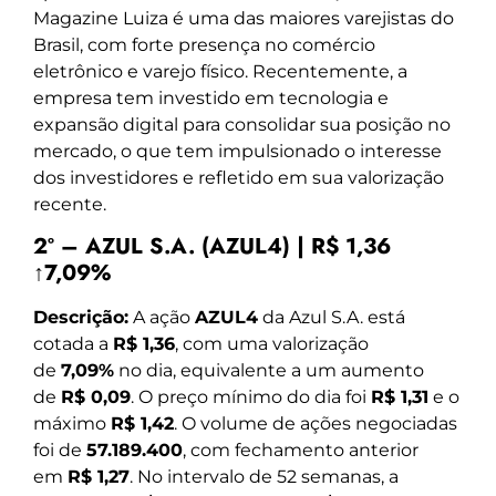
Magazine Luiza é uma das maiores varejistas do
Brasil, com forte presença no comércio
eletrônico e varejo físico. Recentemente, a
empresa tem investido em tecnologia e
expansão digital para consolidar sua posição no
mercado, o que tem impulsionado o interesse
dos investidores e refletido em sua valorização
recente.
2º – AZUL S.A. (AZUL4) | R$ 1,36
↑7,09%
Descrição:
A ação
AZUL4
da Azul S.A. está
cotada a
R$ 1,36
, com uma valorização
de
7,09%
no dia, equivalente a um aumento
de
R$ 0,09
. O preço mínimo do dia foi
R$ 1,31
e o
máximo
R$ 1,42
. O volume de ações negociadas
foi de
57.189.400
, com fechamento anterior
em
R$ 1,27
. No intervalo de 52 semanas, a