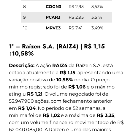
8
COGN3
R$ 2,93
3,53%
9
PCAR3
R$ 2,95
3,51%
10
MRVE3
R$ 7,41
3,49%
1º – Raízen S.A. (RAIZ4) | R$ 1,15
↑10,58%
Descrição:
A ação
RAIZ4
da Raízen S.A. está
cotada atualmente a
R$ 1,15
, apresentando uma
variação positiva de
10,58%
no dia. O preço
mínimo registrado foi de
R$ 1,06
e o máximo
atingiu
R$ 1,21
. O volume negociado foi de
53.947.900 ações, com fechamento anterior
em
R$ 1,04
. No período de 52 semanas, a
mínima foi de
R$ 1,02
e a máxima de
R$ 3,35
,
com um volume financeiro movimentado de R$
62.040.085,00. A Raízen é uma das maiores