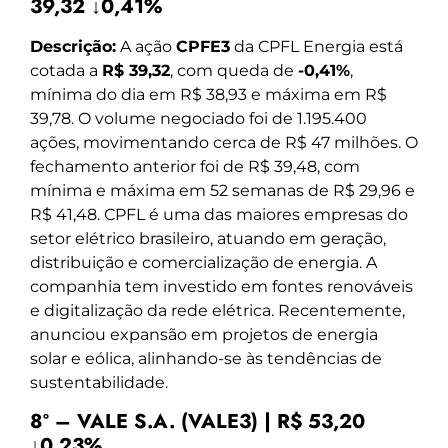
39,32 ↓0,41%
Descrição:
A ação
CPFE3
da CPFL Energia está
cotada a
R$ 39,32
, com queda de
-0,41%
,
mínima do dia em R$ 38,93 e máxima em R$
39,78. O volume negociado foi de 1.195.400
ações, movimentando cerca de R$ 47 milhões. O
fechamento anterior foi de R$ 39,48, com
mínima e máxima em 52 semanas de R$ 29,96 e
R$ 41,48. CPFL é uma das maiores empresas do
setor elétrico brasileiro, atuando em geração,
distribuição e comercialização de energia. A
companhia tem investido em fontes renováveis
e digitalização da rede elétrica. Recentemente,
anunciou expansão em projetos de energia
solar e eólica, alinhando-se às tendências de
sustentabilidade.
8º – VALE S.A. (VALE3) | R$ 53,20
↓0,23%