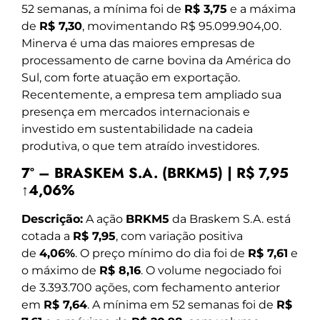
52 semanas, a mínima foi de
R$ 3,75
e a máxima
de
R$ 7,30
, movimentando R$ 95.099.904,00.
Minerva é uma das maiores empresas de
processamento de carne bovina da América do
Sul, com forte atuação em exportação.
Recentemente, a empresa tem ampliado sua
presença em mercados internacionais e
investido em sustentabilidade na cadeia
produtiva, o que tem atraído investidores.
7º – BRASKEM S.A. (BRKM5) | R$ 7,95
↑4,06%
Descrição:
A ação
BRKM5
da Braskem S.A. está
cotada a
R$ 7,95
, com variação positiva
de
4,06%
. O preço mínimo do dia foi de
R$ 7,61
e
o máximo de
R$ 8,16
. O volume negociado foi
de 3.393.700 ações, com fechamento anterior
em
R$ 7,64
. A mínima em 52 semanas foi de
R$