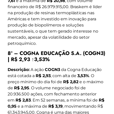
7,61
e a máxima de
R$ 20,98
, com volume
financeiro de R$ 26.979.915,00. Braskem é líder
na produção de resinas termoplásticas nas
Américas e tem investido em inovação para
produção de biopolímeros e soluções
sustentáveis, o que tem gerado interesse no
mercado, apesar da volatilidade do setor
petroquímico.
8º – COGNA EDUCAÇÃO S.A. (COGN3)
| R$ 2,93 ↑3,53%
Descrição:
A ação
COGN3
da Cogna Educação
está cotada a
R$ 2,93
, com alta de
3,53%
. O
preço mínimo do dia foi de
R$ 2,82
e o máximo
de
R$ 2,95
. O volume negociado foi de
20.936.500 ações, com fechamento anterior
em
R$ 2,83
. Em 52 semanas, a mínima foi de
R$
0,95
e a máxima de
R$ 3,19
, movimentando R$
61.343.945,00. Cogna é uma das maiores