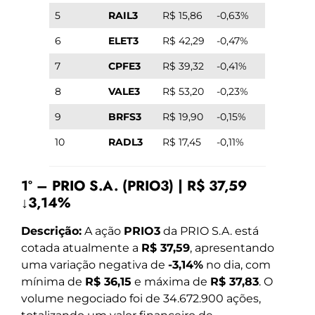
5
RAIL3
R$ 15,86
-0,63%
6
ELET3
R$ 42,29
-0,47%
7
CPFE3
R$ 39,32
-0,41%
8
VALE3
R$ 53,20
-0,23%
9
BRFS3
R$ 19,90
-0,15%
10
RADL3
R$ 17,45
-0,11%
1º – PRIO S.A. (PRIO3) | R$ 37,59
↓3,14%
Descrição:
A ação
PRIO3
da PRIO S.A. está
cotada atualmente a
R$ 37,59
, apresentando
uma variação negativa de
-3,14%
no dia, com
mínima de
R$ 36,15
e máxima de
R$ 37,83
. O
volume negociado foi de 34.672.900 ações,