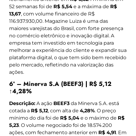
52 semanas foi de
R$ 5,54
e a máxima de
R$
13,67
, com volume financeiro de R$
116.937.930,00. Magazine Luiza é uma das
maiores varejistas do Brasil, com forte presença
no comércio eletrônico e inovação digital. A
empresa tem investido em tecnologia para
melhorar a experiência do cliente e expandir sua
plataforma digital, o que tem sido bem recebido
pelo mercado, refletindo na valorização das
ações.
6º – Minerva S.A (BEEF3) | R$ 5,12
↑4,28%
Descrição:
A ação
BEEF3
da Minerva S.A. está
cotada a
R$ 5,12
, com alta de
4,28%
. O preço
mínimo do dia foi de
R$ 5,04
e o máximo de
R$
5,23
. O volume negociado foi de 18.574.200
ações, com fechamento anterior em
R$ 4,91
. Em