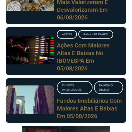
Mais Valorizaram E
Desvalorizaram Em
06/08/2026
AÇÕES
RANKING DIÁRIO
Ações Com Maiores
Altas E Baixas No
IBOVESPA Em
05/08/2026
FUNDOS
RANKING
IMOBILIÁRIOS
DIÁRIO
Fundos Imobiliários Com
Maiores Altas E Baixas
Em 05/08/2026