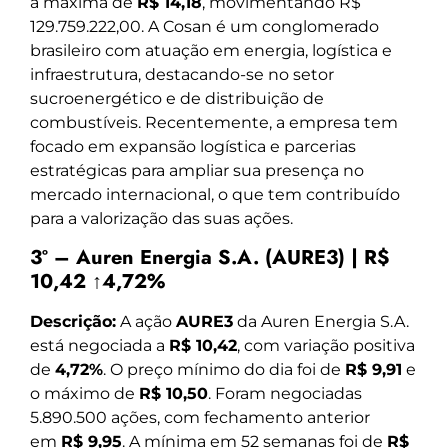
a máxima de
R$ 14,18
, movimentando R$
129.759.222,00. A Cosan é um conglomerado
brasileiro com atuação em energia, logística e
infraestrutura, destacando-se no setor
sucroenergético e de distribuição de
combustíveis. Recentemente, a empresa tem
focado em expansão logística e parcerias
estratégicas para ampliar sua presença no
mercado internacional, o que tem contribuído
para a valorização das suas ações.
3º – Auren Energia S.A. (AURE3) | R$
10,42 ↑4,72%
Descrição:
A ação
AURE3
da Auren Energia S.A.
está negociada a
R$ 10,42
, com variação positiva
de
4,72%
. O preço mínimo do dia foi de
R$ 9,91
e
o máximo de
R$ 10,50
. Foram negociadas
5.890.500 ações, com fechamento anterior
em
R$ 9,95
. A mínima em 52 semanas foi de
R$