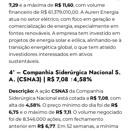
7,29
e a máxima de
R$ 11,60
, com volume
financeiro de R$ 61.379.010,00. A Auren Energia
atua no setor elétrico, com foco em geração e
comercialização de energia, especialmente em
fontes renováveis. A empresa tem investido em
projetos de energia solar e eólica, alinhando-se à
transição energética global, o que tem atraído
investidores interessados em ativos
sustentáveis.
4º – Companhia Siderúrgica Nacional S.
A. (CSNA3) | R$ 7,08 ↑4,58%
Descrição:
A ação
CSNA3
da Companhia
Siderúrgica Nacional está cotada a
R$ 7,08
, com
alta de
4,58%
. O preço mínimo do dia foi de
R$
6,75
e o máximo de
R$ 7,11
. O volume negociado
foi de 8.346.000 ações, com fechamento
anterior em
R$ 6,77
. Em 52 semanas, a mínima