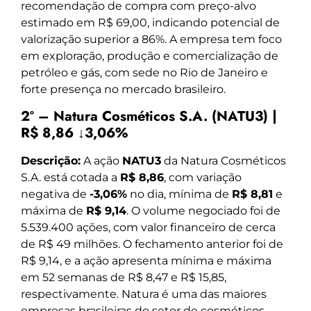
recomendação de compra com preço-alvo
estimado em R$ 69,00, indicando potencial de
valorização superior a 86%. A empresa tem foco
em exploração, produção e comercialização de
petróleo e gás, com sede no Rio de Janeiro e
forte presença no mercado brasileiro.
2º – Natura Cosméticos S.A. (NATU3) |
R$ 8,86 ↓3,06%
Descrição:
A ação
NATU3
da Natura Cosméticos
S.A. está cotada a
R$ 8,86
, com variação
negativa de
-3,06%
no dia, mínima de
R$ 8,81
e
máxima de
R$ 9,14
. O volume negociado foi de
5.539.400 ações, com valor financeiro de cerca
de R$ 49 milhões. O fechamento anterior foi de
R$ 9,14, e a ação apresenta mínima e máxima
em 52 semanas de R$ 8,47 e R$ 15,85,
respectivamente. Natura é uma das maiores
empresas brasileiras do setor de cosméticos,