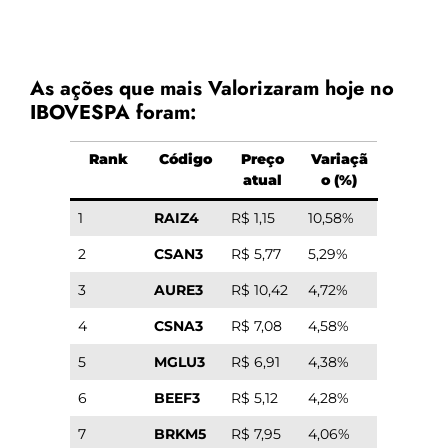
As ações que mais Valorizaram hoje no
IBOVESPA foram:
Rank
Código
Preço
Variaçã
atual
o (%)
1
RAIZ4
R$ 1,15
10,58%
2
CSAN3
R$ 5,77
5,29%
3
AURE3
R$ 10,42
4,72%
4
CSNA3
R$ 7,08
4,58%
5
MGLU3
R$ 6,91
4,38%
6
BEEF3
R$ 5,12
4,28%
7
BRKM5
R$ 7,95
4,06%