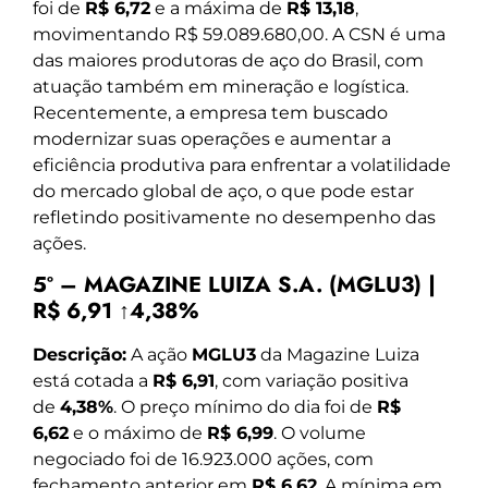
foi de
R$ 6,72
e a máxima de
R$ 13,18
,
movimentando R$ 59.089.680,00. A CSN é uma
das maiores produtoras de aço do Brasil, com
atuação também em mineração e logística.
Recentemente, a empresa tem buscado
modernizar suas operações e aumentar a
eficiência produtiva para enfrentar a volatilidade
do mercado global de aço, o que pode estar
refletindo positivamente no desempenho das
ações.
5º – MAGAZINE LUIZA S.A. (MGLU3) |
R$ 6,91 ↑4,38%
Descrição:
A ação
MGLU3
da Magazine Luiza
está cotada a
R$ 6,91
, com variação positiva
de
4,38%
. O preço mínimo do dia foi de
R$
6,62
e o máximo de
R$ 6,99
. O volume
negociado foi de 16.923.000 ações, com
fechamento anterior em
R$ 6,62
. A mínima em