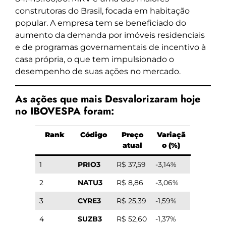
construtoras do Brasil, focada em habitação
popular. A empresa tem se beneficiado do
aumento da demanda por imóveis residenciais
e de programas governamentais de incentivo à
casa própria, o que tem impulsionado o
desempenho de suas ações no mercado.
As ações que mais Desvalorizaram hoje
no IBOVESPA foram:
Rank
Código
Preço
Variaçã
atual
o (%)
1
PRIO3
R$ 37,59
-3,14%
2
NATU3
R$ 8,86
-3,06%
3
CYRE3
R$ 25,39
-1,59%
4
SUZB3
R$ 52,60
-1,37%