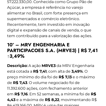
57.222.330,00. Conhecida como Grupo Pão de
Açúcar, a empresa é referência no varejo
alimentar no Brasil, com forte presença em
supermercados e comércio eletrônico.
Recentemente, tem investido em inovação
digital e expansão de canais de venda, o que
tem contribuído para a valorização das ações.
10º – MRV ENGENHARIA E
PARTICIPACOES S.A. (MRVE3) | R$ 7,41
↑3,49%
Descrição:
A ação
MRVE3
da MRV Engenharia
está cotada a
R$ 7,41
, com alta de
3,49%
. O
preço mínimo do dia foi de
R$ 7,13
e o máximo
de
R$ 7,43
. O volume negociado foi de
11.392.600 ações, com fechamento anterior
em
R$ 7,16
. Em 52 semanas, a mínima foi de
R$
4,43
e a máxima de
R$ 8,22
, movimentando R$
84.419.166,00. MRV é uma das maiores