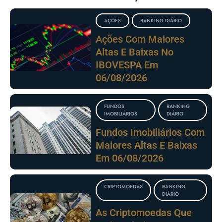
AÇÕES
RANKING DIÁRIO
Ações Com Maiores
Altas E Baixas No
IBOVESPA Em
06/08/2026
FUNDOS
RANKING
IMOBILIÁRIOS
DIÁRIO
Fundos Imobiliários Com
Maiores Altas E Baixas
Em 06/08/2026
CRIPTOMOEDAS
RANKING
DIÁRIO
As Criptomoedas Que