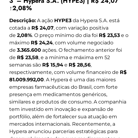
3º – Hypera S.A. (HYPE3) | R$ 24,07
↑2,08%
Descrição:
A ação
HYPE3
da Hypera S.A. está
cotada a
R$ 24,07
, com variação positiva
de
2,08%
. O preço mínimo do dia foi
R$ 23,53
e o
máximo
R$ 24,24
, com volume negociado
de
3.365.600
ações. O fechamento anterior foi
de
R$ 23,58
, e a mínima e máxima em 52
semanas são
R$ 15,94
e
R$ 28,56
,
respectivamente, com volume financeiro de
R$
81.009.992,00
. A Hypera é uma das maiores
empresas farmacêuticas do Brasil, com forte
presença em medicamentos genéricos,
similares e produtos de consumo. A companhia
tem investido em inovação e expansão de
portfólio, além de fortalecer sua atuação em
mercados internacionais. Recentemente, a
Hypera anunciou parcerias estratégicas para