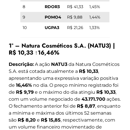
8
RDOR3
R$ 41,33
1,45%
9
POMO4
R$ 9,88
1,44%
10
UGPA3
R$ 21,26
1,33%
1º – Natura Cosméticos S.A. (NATU3) |
R$ 10,33 ↑16,46%
Descrição:
A ação
NATU3
da Natura Cosméticos
S.A. está cotada atualmente a
R$ 10,33
,
apresentando uma expressiva variação positiva
de
16,46%
no dia. O preço mínimo registrado foi
de
R$ 9,79
e o máximo do dia atingiu
R$ 10,33
,
com um volume negociado de
43.171.700
ações.
O fechamento anterior foi de
R$ 8,87
, enquanto
a mínima e máxima dos últimos 52 semanas
são
R$ 8,20
e
R$ 15,85
, respectivamente, com
um volume financeiro movimentado de