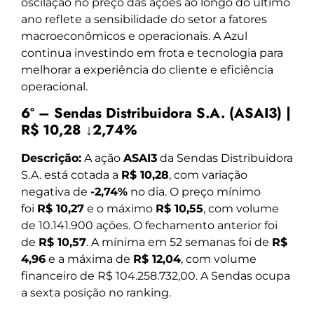
oscilação no preço das ações ao longo do último
ano reflete a sensibilidade do setor a fatores
macroeconômicos e operacionais. A Azul
continua investindo em frota e tecnologia para
melhorar a experiência do cliente e eficiência
operacional.
6º – Sendas Distribuidora S.A. (ASAI3) |
R$ 10,28 ↓2,74%
Descrição:
A ação
ASAI3
da Sendas Distribuidora
S.A. está cotada a
R$ 10,28
, com variação
negativa de
-2,74%
no dia. O preço mínimo
foi
R$ 10,27
e o máximo
R$ 10,55
, com volume
de 10.141.900 ações. O fechamento anterior foi
de
R$ 10,57
. A mínima em 52 semanas foi de
R$
4,96
e a máxima de
R$ 12,04
, com volume
financeiro de R$ 104.258.732,00. A Sendas ocupa
a sexta posição no ranking.