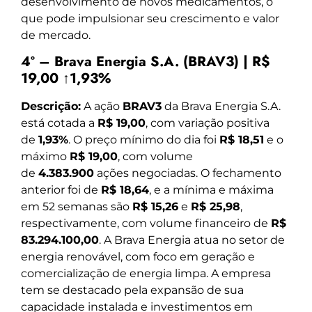
desenvolvimento de novos medicamentos, o
que pode impulsionar seu crescimento e valor
de mercado.
4º – Brava Energia S.A. (BRAV3) | R$
19,00 ↑1,93%
Descrição:
A ação
BRAV3
da Brava Energia S.A.
está cotada a
R$ 19,00
, com variação positiva
de
1,93%
. O preço mínimo do dia foi
R$ 18,51
e o
máximo
R$ 19,00
, com volume
de
4.383.900
ações negociadas. O fechamento
anterior foi de
R$ 18,64
, e a mínima e máxima
em 52 semanas são
R$ 15,26
e
R$ 25,98
,
respectivamente, com volume financeiro de
R$
83.294.100,00
. A Brava Energia atua no setor de
energia renovável, com foco em geração e
comercialização de energia limpa. A empresa
tem se destacado pela expansão de sua
capacidade instalada e investimentos em