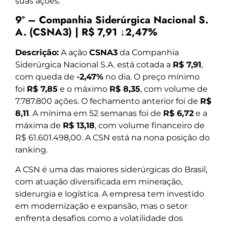
suas ações.
9º – Companhia Siderúrgica Nacional S.
A. (CSNA3) | R$ 7,91 ↓2,47%
Descrição:
A ação
CSNA3
da Companhia
Siderúrgica Nacional S.A. está cotada a
R$ 7,91
,
com queda de
-2,47%
no dia. O preço mínimo
foi
R$ 7,85
e o máximo
R$ 8,35
, com volume de
7.787.800 ações. O fechamento anterior foi de
R$
8,11
. A mínima em 52 semanas foi de
R$ 6,72
e a
máxima de
R$ 13,18
, com volume financeiro de
R$ 61.601.498,00. A CSN está na nona posição do
ranking.
A CSN é uma das maiores siderúrgicas do Brasil,
com atuação diversificada em mineração,
siderurgia e logística. A empresa tem investido
em modernização e expansão, mas o setor
enfrenta desafios como a volatilidade dos