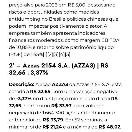
preço-alvo para 2026 em R$ 5,00, destacando
riscos e oportunidades como medidas
antidumping no Brasil e políticas chinesas que
podem impactar positivamente o setor. A
empresa também apresenta indicadores
financeiros moderados, como margem EBITDA
de 10,85% e retorno sobre patrimônio líquido
(ROE) de 1,55%[1][2][3][4][5].
2º – Azzas 2154 S.A. (AZZA3) | R$
32,65 ↓3,37%
Descrição:
A ação
AZZA3
da Azzas 2154 S.A. está
cotada a
R$ 32,65
, com uma variação negativa
de
-3,37%
no dia. O preço mínimo do dia foi
R$
32,65
e o máximo
R$ 33,97
, com volume
negociado de 1.664.300 ações. O fechamento
anterior foi de
R$ 33,79
. Em 52 semanas, a
mínima foi de
R$ 21,24
e a máxima de
R$ 48,02
,