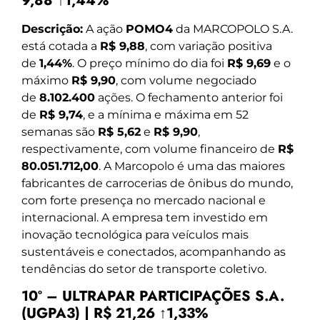
9,88 ↑1,44%
Descrição:
A ação
POMO4
da MARCOPOLO S.A.
está cotada a
R$ 9,88
, com variação positiva
de
1,44%
. O preço mínimo do dia foi
R$ 9,69
e o
máximo
R$ 9,90
, com volume negociado
de
8.102.400
ações. O fechamento anterior foi
de
R$ 9,74
, e a mínima e máxima em 52
semanas são
R$ 5,62
e
R$ 9,90
,
respectivamente, com volume financeiro de
R$
80.051.712,00
. A Marcopolo é uma das maiores
fabricantes de carrocerias de ônibus do mundo,
com forte presença no mercado nacional e
internacional. A empresa tem investido em
inovação tecnológica para veículos mais
sustentáveis e conectados, acompanhando as
tendências do setor de transporte coletivo.
10º – ULTRAPAR PARTICIPAÇÕES S.A.
(UGPA3) | R$ 21,26 ↑1,33%