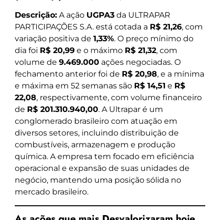
Descrição:
A ação
UGPA3
da ULTRAPAR
PARTICIPAÇÕES S.A. está cotada a
R$ 21,26
, com
variação positiva de
1,33%
. O preço mínimo do
dia foi
R$ 20,99
e o máximo
R$ 21,32
, com
volume de
9.469.000
ações negociadas. O
fechamento anterior foi de
R$ 20,98
, e a mínima
e máxima em 52 semanas são
R$ 14,51
e
R$
22,08
, respectivamente, com volume financeiro
de
R$ 201.310.940,00
. A Ultrapar é um
conglomerado brasileiro com atuação em
diversos setores, incluindo distribuição de
combustíveis, armazenagem e produção
química. A empresa tem focado em eficiência
operacional e expansão de suas unidades de
negócio, mantendo uma posição sólida no
mercado brasileiro.
As ações que mais Desvalorizaram hoje