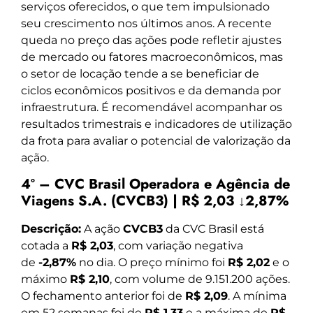
serviços oferecidos, o que tem impulsionado
seu crescimento nos últimos anos. A recente
queda no preço das ações pode refletir ajustes
de mercado ou fatores macroeconômicos, mas
o setor de locação tende a se beneficiar de
ciclos econômicos positivos e da demanda por
infraestrutura. É recomendável acompanhar os
resultados trimestrais e indicadores de utilização
da frota para avaliar o potencial de valorização da
ação.
4º – CVC Brasil Operadora e Agência de
Viagens S.A. (CVCB3) | R$ 2,03 ↓2,87%
Descrição:
A ação
CVCB3
da CVC Brasil está
cotada a
R$ 2,03
, com variação negativa
de
-2,87%
no dia. O preço mínimo foi
R$ 2,02
e o
máximo
R$ 2,10
, com volume de 9.151.200 ações.
O fechamento anterior foi de
R$ 2,09
. A mínima
em 52 semanas foi de
R$ 1,33
e a máxima de
R$