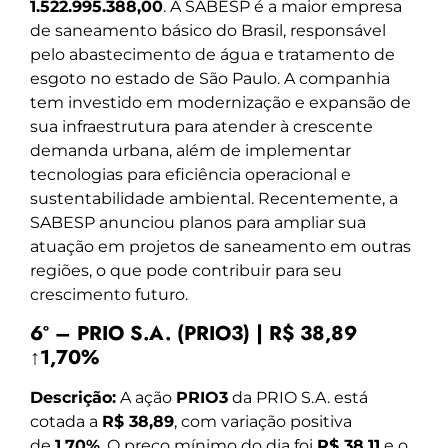
1.522.995.388,00
. A SABESP é a maior empresa
de saneamento básico do Brasil, responsável
pelo abastecimento de água e tratamento de
esgoto no estado de São Paulo. A companhia
tem investido em modernização e expansão de
sua infraestrutura para atender à crescente
demanda urbana, além de implementar
tecnologias para eficiência operacional e
sustentabilidade ambiental. Recentemente, a
SABESP anunciou planos para ampliar sua
atuação em projetos de saneamento em outras
regiões, o que pode contribuir para seu
crescimento futuro.
6º – PRIO S.A. (PRIO3) | R$ 38,89
↑1,70%
Descrição:
A ação
PRIO3
da PRIO S.A. está
cotada a
R$ 38,89
, com variação positiva
de
1,70%
. O preço mínimo do dia foi
R$ 38,11
e o