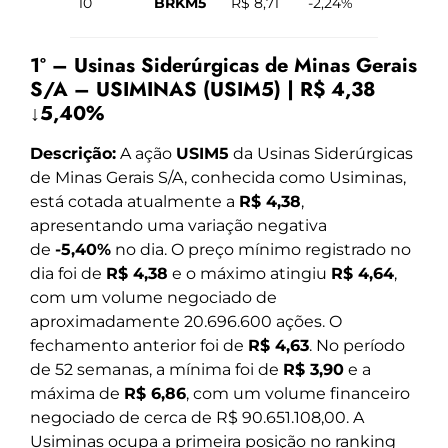
10
BRKM5
R$ 8,71
-2,24%
1º – Usinas Siderúrgicas de Minas Gerais
S/A – USIMINAS (USIM5) | R$ 4,38
↓5,40%
Descrição:
A ação
USIM5
da Usinas Siderúrgicas
de Minas Gerais S/A, conhecida como Usiminas,
está cotada atualmente a
R$ 4,38
,
apresentando uma variação negativa
de
-5,40%
no dia. O preço mínimo registrado no
dia foi de
R$ 4,38
e o máximo atingiu
R$ 4,64
,
com um volume negociado de
aproximadamente 20.696.600 ações. O
fechamento anterior foi de
R$ 4,63
. No período
de 52 semanas, a mínima foi de
R$ 3,90
e a
máxima de
R$ 6,86
, com um volume financeiro
negociado de cerca de R$ 90.651.108,00. A
Usiminas ocupa a primeira posição no ranking