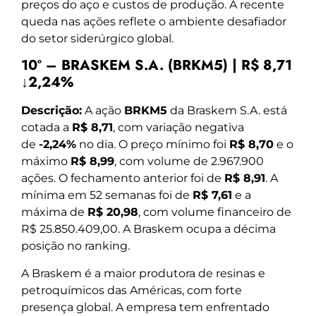
preços do aço e custos de produção. A recente
queda nas ações reflete o ambiente desafiador
do setor siderúrgico global.
10º – BRASKEM S.A. (BRKM5) | R$ 8,71
↓2,24%
Descrição:
A ação
BRKM5
da Braskem S.A. está
cotada a
R$ 8,71
, com variação negativa
de
-2,24%
no dia. O preço mínimo foi
R$ 8,70
e o
máximo
R$ 8,99
, com volume de 2.967.900
ações. O fechamento anterior foi de
R$ 8,91
. A
mínima em 52 semanas foi de
R$ 7,61
e a
máxima de
R$ 20,98
, com volume financeiro de
R$ 25.850.409,00. A Braskem ocupa a décima
posição no ranking.
A Braskem é a maior produtora de resinas e
petroquímicos das Américas, com forte
presença global. A empresa tem enfrentado