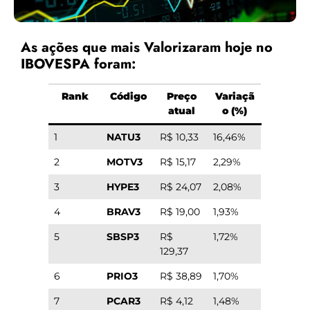
As ações que mais Valorizaram hoje no
IBOVESPA foram:
Rank
Código
Preço
Variaçã
atual
o (%)
1
NATU3
R$ 10,33
16,46%
2
MOTV3
R$ 15,17
2,29%
3
HYPE3
R$ 24,07
2,08%
4
BRAV3
R$ 19,00
1,93%
5
SBSP3
R$
1,72%
129,37
6
PRIO3
R$ 38,89
1,70%
7
PCAR3
R$ 4,12
1,48%