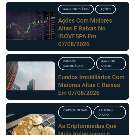
RANKING DIÁRIO
AÇÕES
Ações Com Maiores
Altas E Baixas No
IBOVESPA Em
07/08/2026
FUNDOS
RANKING
IMOBILIÁRIOS
DIÁRIO
Fundos Imobiliários Com
Maiores Altas E Baixas
Em 07/08/2026
CRIPTOMOEDAS
RANKING
DIÁRIO
As Criptomoedas Que
Mais Valorizaram E