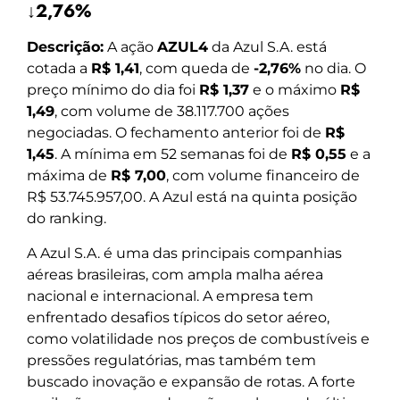
↓2,76%
Descrição:
A ação
AZUL4
da Azul S.A. está
cotada a
R$ 1,41
, com queda de
-2,76%
no dia. O
preço mínimo do dia foi
R$ 1,37
e o máximo
R$
1,49
, com volume de 38.117.700 ações
negociadas. O fechamento anterior foi de
R$
1,45
. A mínima em 52 semanas foi de
R$ 0,55
e a
máxima de
R$ 7,00
, com volume financeiro de
R$ 53.745.957,00. A Azul está na quinta posição
do ranking.
A Azul S.A. é uma das principais companhias
aéreas brasileiras, com ampla malha aérea
nacional e internacional. A empresa tem
enfrentado desafios típicos do setor aéreo,
como volatilidade nos preços de combustíveis e
pressões regulatórias, mas também tem
buscado inovação e expansão de rotas. A forte