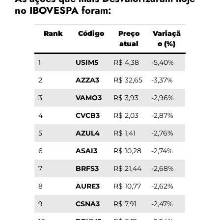
no IBOVESPA foram:
Rank
Código
Preço
Variaçã
atual
o (%)
1
USIM5
R$ 4,38
-5,40%
2
AZZA3
R$ 32,65
-3,37%
3
VAMO3
R$ 3,93
-2,96%
4
CVCB3
R$ 2,03
-2,87%
5
AZUL4
R$ 1,41
-2,76%
6
ASAI3
R$ 10,28
-2,74%
7
BRFS3
R$ 21,44
-2,68%
8
AURE3
R$ 10,77
-2,62%
9
CSNA3
R$ 7,91
-2,47%