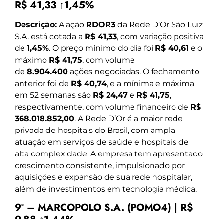
R$ 41,33 ↑1,45%
Descrição:
A ação
RDOR3
da Rede D’Or São Luiz
S.A. está cotada a
R$ 41,33
, com variação positiva
de
1,45%
. O preço mínimo do dia foi
R$ 40,61
e o
máximo
R$ 41,75
, com volume
de
8.904.400
ações negociadas. O fechamento
anterior foi de
R$ 40,74
, e a mínima e máxima
em 52 semanas são
R$ 24,47
e
R$ 41,75
,
respectivamente, com volume financeiro de
R$
368.018.852,00
. A Rede D’Or é a maior rede
privada de hospitais do Brasil, com ampla
atuação em serviços de saúde e hospitais de
alta complexidade. A empresa tem apresentado
crescimento consistente, impulsionado por
aquisições e expansão de sua rede hospitalar,
além de investimentos em tecnologia médica.
9º – MARCOPOLO S.A. (POMO4) | R$