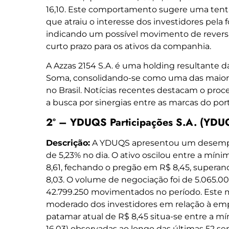
16,10. Este comportamento sugere uma tenta
que atraiu o interesse dos investidores pela f
indicando um possível movimento de reversã
curto prazo para os ativos da companhia.
A Azzas 2154 S.A. é uma holding resultante 
Soma, consolidando-se como uma das maior
no Brasil. Notícias recentes destacam o proc
a busca por sinergias entre as marcas do port
2º – YDUQS Participações S.A. (YDU
Descrição:
A YDUQS apresentou um desempe
de 5,23% no dia. O ativo oscilou entre a mín
8,61, fechando o pregão em R$ 8,45, supera
8,03. O volume de negociação foi de 5.065.0
42.799.250 movimentados no período. Este
moderado dos investidores em relação à em
patamar atual de R$ 8,45 situa-se entre a mí
16,03) observadas ao longo das últimas 52 