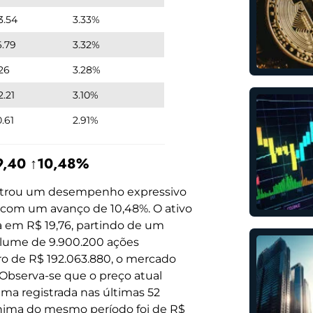
3.54
3.33%
6.79
3.32%
.26
3.28%
2.21
3.10%
.61
2.91%
19,40 ↑10,48%
nstrou um desempenho expressivo
o com um avanço de 10,48%. O ativo
a em R$ 19,76, partindo de um
olume de 9.900.200 ações
ro de R$ 192.063.880, o mercado
. Observa-se que o preço atual
ima registrada nas últimas 52
ínima do mesmo período foi de R$