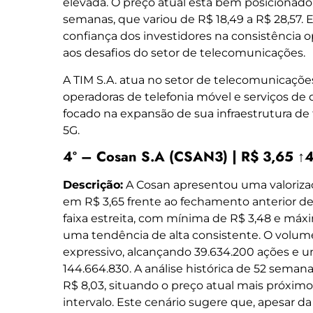
elevada. O preço atual está bem posicionado 
semanas, que variou de R$ 18,49 a R$ 28,57. 
confiança dos investidores na consistência 
aos desafios do setor de telecomunicações.
A TIM S.A. atua no setor de telecomunicaçõe
operadoras de telefonia móvel e serviços de
focado na expansão de sua infraestrutura de 
5G.
4º – Cosan S.A (CSAN3) | R$ 3,65 ↑
Descrição:
A Cosan apresentou uma valoriza
em R$ 3,65 frente ao fechamento anterior d
faixa estreita, com mínima de R$ 3,48 e má
uma tendência de alta consistente. O volum
expressivo, alcançando 39.634.200 ações e 
144.664.830. A análise histórica de 52 seman
R$ 8,03, situando o preço atual mais próximo
intervalo. Este cenário sugere que, apesar da 