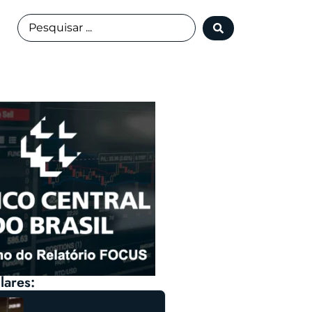
lares: