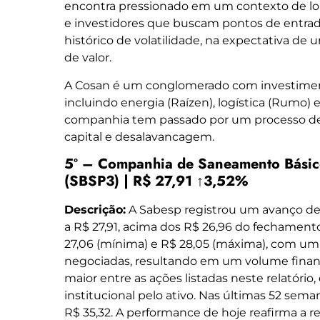
encontra pressionado em um contexto de lon
e investidores que buscam pontos de entrada
histórico de volatilidade, na expectativa de
de valor.
A Cosan é um conglomerado com investiment
incluindo energia (Raízen), logística (Rumo) e
companhia tem passado por um processo de 
capital e desalavancagem.
5º – Companhia de Saneamento Básic
(SBSP3) | R$ 27,91 ↑3,52%
Descrição:
A Sabesp registrou um avanço de 3
a R$ 27,91, acima dos R$ 26,96 do fechamento
27,06 (mínima) e R$ 28,05 (máxima), com um
negociadas, resultando em um volume financei
maior entre as ações listadas neste relatório,
institucional pelo ativo. Nas últimas 52 seman
R$ 35,32. A performance de hoje reafirma a r