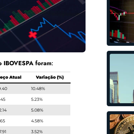
no IBOVESPA foram
:
eço Atual
Variação (%)
9.40
10.48%
.45
5.23%
2.14
5.08%
.65
4.58%
7.91
3.52%