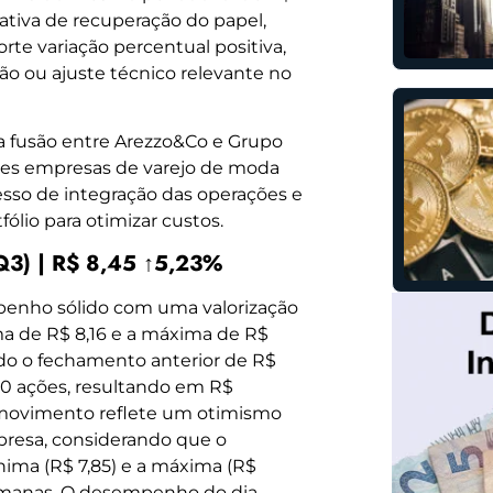
tiva de recuperação do papel,
orte variação percentual positiva,
o ou ajuste técnico relevante no
da fusão entre Arezzo&Co e Grupo
es empresas de varejo de moda
esso de integração das operações e
fólio para otimizar custos.
Q3) | R$ 8,45 ↑5,23%
nho sólido com uma valorização
ima de R$ 8,16 e a máxima de R$
ndo o fechamento anterior de R$
00 ações, resultando em R$
 movimento reflete um otimismo
presa, considerando que o
nima (R$ 7,85) e a máxima (R$
semanas. O desempenho do dia