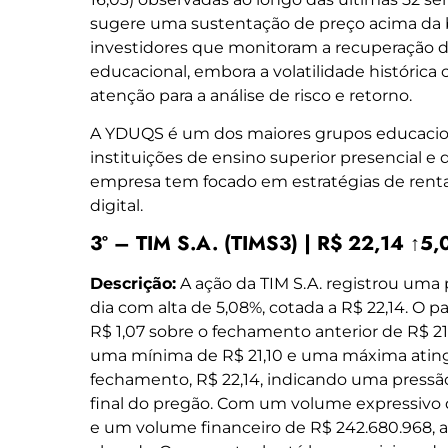
sugere uma sustentação de preço acima da b
investidores que monitoram a recuperação 
educacional, embora a volatilidade históric
atenção para a análise de risco e retorno.
A YDUQS é um dos maiores grupos educacion
instituições de ensino superior presencial e 
empresa tem focado em estratégias de renta
digital.
3º – TIM S.A. (TIMS3) | R$ 22,14 ↑5
Descrição:
A ação da TIM S.A. registrou uma
dia com alta de 5,08%, cotada a R$ 22,14. O p
R$ 1,07 sobre o fechamento anterior de R$ 2
uma mínima de R$ 21,10 e uma máxima atin
fechamento, R$ 22,14, indicando uma pressã
final do pregão. Com um volume expressivo 
e um volume financeiro de R$ 242.680.968, a