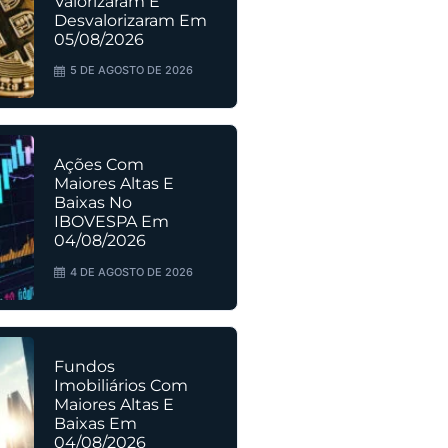
Valorizaram E
Desvalorizaram Em
05/08/2026
5 DE AGOSTO DE 2026
Ações Com
Maiores Altas E
Baixas No
IBOVESPA Em
04/08/2026
4 DE AGOSTO DE 2026
Fundos
Imobiliários Com
Maiores Altas E
Baixas Em
04/08/2026