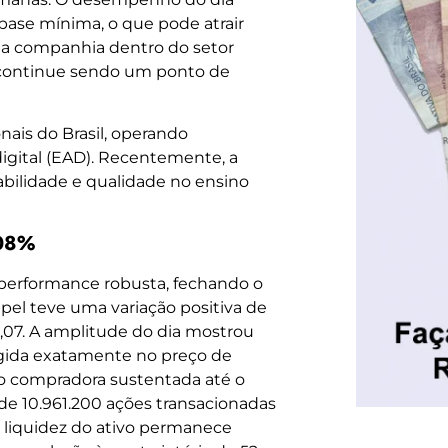
ase mínima, o que pode atrair
da companhia dentro do setor
a continue sendo um ponto de
ais do Brasil, operando
digital (EAD). Recentemente, a
bilidade e qualidade no ensino
,08%
 performance robusta, fechando o
apel teve uma variação positiva de
1,07. A amplitude do dia mostrou
gida exatamente no preço de
o compradora sustentada até o
de 10.961.200 ações transacionadas
 liquidez do ativo permanece