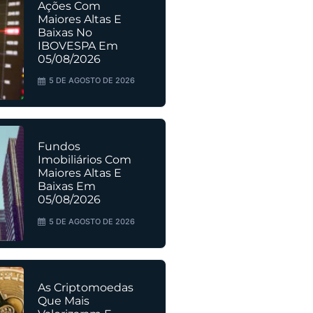
Ações Com
Maiores Altas E
Baixas No
IBOVESPA Em
05/08/2026
5 DE AGOSTO DE 2026
Fundos
Imobiliários Com
Maiores Altas E
Baixas Em
05/08/2026
5 DE AGOSTO DE 2026
As Criptomoedas
Que Mais