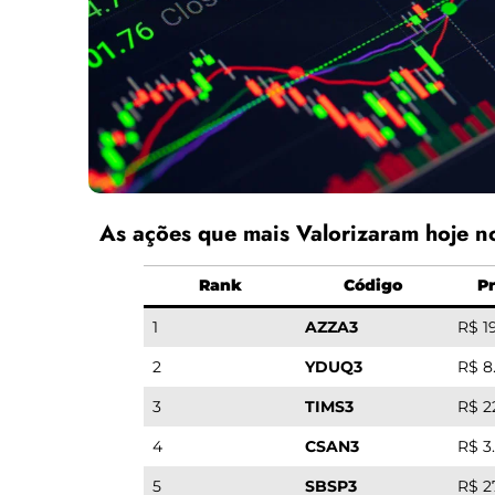
As ações que mais Valorizaram hoje 
Rank
Código
Pr
1
AZZA3
R$ 1
2
YDUQ3
R$ 8
3
TIMS3
R$ 2
4
CSAN3
R$ 3
5
SBSP3
R$ 2