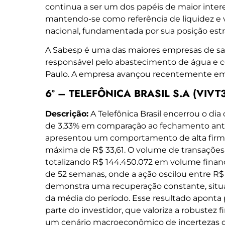
continua a ser um dos papéis de maior intere
mantendo-se como referência de liquidez e v
nacional, fundamentada por sua posição est
A Sabesp é uma das maiores empresas de 
responsável pelo abastecimento de água e c
Paulo. A empresa avançou recentemente em 
6º – TELEFÔNICA BRASIL S.A (VIVT3
Descrição:
A Telefônica Brasil encerrou o dia
de 3,33% em comparação ao fechamento anter
apresentou um comportamento de alta firm
máxima de R$ 33,61. O volume de transações 
totalizando R$ 144.450.072 em volume finan
de 52 semanas, onde a ação oscilou entre R$ 2
demonstra uma recuperação constante, sit
da média do período. Esse resultado aponta
parte do investidor, que valoriza a robuste
um cenário macroeconômico de incertezas qu