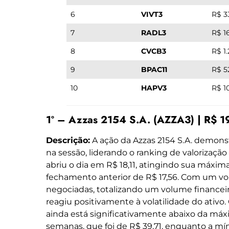
6
VIVT3
R$ 3
7
RADL3
R$ 1
8
CVCB3
R$ 1
9
BPAC11
R$ 5
10
HAPV3
R$ 10
1º – Azzas 2154 S.A. (AZZA3) | R$ 
Descrição:
A ação da Azzas 2154 S.A. demo
na sessão, liderando o ranking de valorizaçã
abriu o dia em R$ 18,11, atingindo sua máxim
fechamento anterior de R$ 17,56. Com um v
negociadas, totalizando um volume financei
reagiu positivamente à volatilidade do ativo
ainda está significativamente abaixo da máx
semanas, que foi de R$ 39,71, enquanto a m