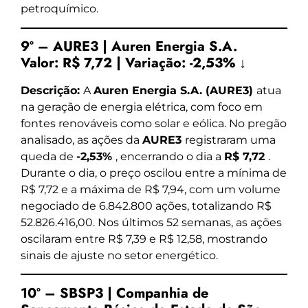
petroquímico.
9º – AURE3 | Auren Energia S.A.
Valor:
R$ 7,72
|
Variação:
-2,53% ↓
Descrição:
A
Auren Energia S.A. (AURE3)
atua
na geração de energia elétrica, com foco em
fontes renováveis como solar e eólica. No pregão
analisado, as ações da
AURE3
registraram uma
queda de
-2,53%
, encerrando o dia a
R$ 7,72
.
Durante o dia, o preço oscilou entre a mínima de
R$ 7,72 e a máxima de R$ 7,94, com um volume
negociado de 6.842.800 ações, totalizando R$
52.826.416,00. Nos últimos 52 semanas, as ações
oscilaram entre R$ 7,39 e R$ 12,58, mostrando
sinais de ajuste no setor energético.
10º – SBSP3 | Companhia de