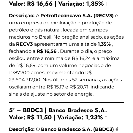
Valor:
R$ 16,56
|
Variação:
1,35% ↑
Descrição:
A
PetroRecôncavo S.A. (RECV3)
é
uma empresa de exploração e produção de
petróleo e gás natural, focada em campos
maduros no Brasil. No pregão analisado, as ações
da
RECV3
apresentaram uma alta de
1,35%
,
fechando a
R$ 16,56
. Durante o dia, o preço
oscilou entre a mínima de R$ 16,24 e a máxima
de R$ 16,69, com um volume negociado de
1.787.700 ações, movimentando R$
29.604.312,00. Nos últimos 52 semanas, as ações
oscilaram entre R$ 15,17 e R$ 20,71, indicando
sinais de ajuste no setor de energia.
5º – BBDC3 | Banco Bradesco S.A.
Valor:
R$ 11,50
|
Variação:
1,23% ↑
Descrição:
O
Banco Bradesco S.A. (BBDC3)
é