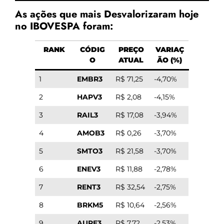
As ações que mais Desvalorizaram hoje
no IBOVESPA foram:
RANK
CÓDIG
PREÇO
VARIAÇ
O
ATUAL
ÃO (%)
1
EMBR3
R$ 71,25
-4,70%
2
HAPV3
R$ 2,08
-4,15%
3
RAIL3
R$ 17,08
-3,94%
4
AMOB3
R$ 0,26
-3,70%
5
SMTO3
R$ 21,58
-3,70%
6
ENEV3
R$ 11,88
-2,78%
7
RENT3
R$ 32,54
-2,75%
8
BRKM5
R$ 10,64
-2,56%
9
AURE3
R$ 7,72
-2,53%