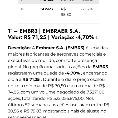
10
SBSP3
R$
-2,52%
98,80
1º – EMBR3 | EMBRAER S.A.
Valor:
R$ 71,25
|
Variação:
-4,70% ↓
Descrição:
A
Embraer S.A. (EMBR3)
é uma das
maiores fabricantes de aeronaves comerciais e
executivas do mundo, com forte presença
global. No pregão analisado, as ações da
EMBR3
registraram uma queda de
-4,70%
, encerrando
o dia a
R$ 71,25
. Durante o dia, o preço oscilou
entre a mínima de R$ 70,50 e a máxima de R$
74,85, com um volume negociado de 7.327.100
ações, totalizando R$ 522.055.875,00. Nos
últimos 52 semanas, as ações oscilaram entre R$
30,56 e R$ 79,83, mostrando sinais de ajuste no
setor aeroespacial.