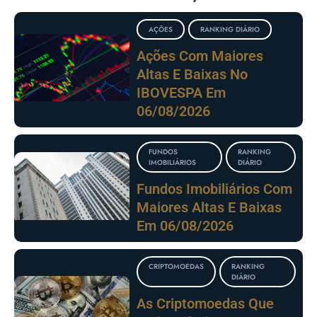
AÇÕES
RANKING DIÁRIO
Ações Com Maiores
Altas E Baixas No
IBOVESPA Em
06/08/2026
FUNDOS
RANKING
IMOBILIÁRIOS
DIÁRIO
Fundos Imobiliários Com
Maiores Altas E Baixas
Em 06/08/2026
CRIPTOMOEDAS
RANKING
DIÁRIO
As Criptomoedas Que