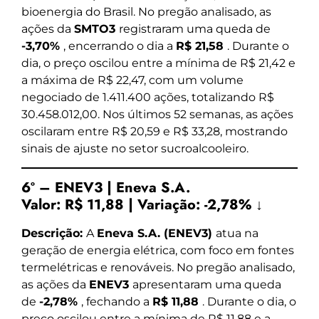
bioenergia do Brasil. No pregão analisado, as
ações da
SMTO3
registraram uma queda de
-3,70%
, encerrando o dia a
R$ 21,58
. Durante o
dia, o preço oscilou entre a mínima de R$ 21,42 e
a máxima de R$ 22,47, com um volume
negociado de 1.411.400 ações, totalizando R$
30.458.012,00. Nos últimos 52 semanas, as ações
oscilaram entre R$ 20,59 e R$ 33,28, mostrando
sinais de ajuste no setor sucroalcooleiro.
6º – ENEV3 | Eneva S.A.
Valor:
R$ 11,88
|
Variação:
-2,78% ↓
Descrição:
A
Eneva S.A. (ENEV3)
atua na
geração de energia elétrica, com foco em fontes
termelétricas e renováveis. No pregão analisado,
as ações da
ENEV3
apresentaram uma queda
de
-2,78%
, fechando a
R$ 11,88
. Durante o dia, o
preço oscilou entre a mínima de R$ 11,88 e a