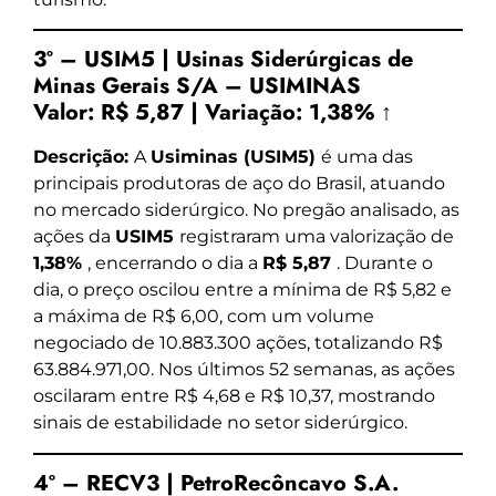
3º – USIM5 | Usinas Siderúrgicas de
Minas Gerais S/A – USIMINAS
Valor:
R$ 5,87
|
Variação:
1,38% ↑
Descrição:
A
Usiminas (USIM5)
é uma das
principais produtoras de aço do Brasil, atuando
no mercado siderúrgico. No pregão analisado, as
ações da
USIM5
registraram uma valorização de
1,38%
, encerrando o dia a
R$ 5,87
. Durante o
dia, o preço oscilou entre a mínima de R$ 5,82 e
a máxima de R$ 6,00, com um volume
negociado de 10.883.300 ações, totalizando R$
63.884.971,00. Nos últimos 52 semanas, as ações
oscilaram entre R$ 4,68 e R$ 10,37, mostrando
sinais de estabilidade no setor siderúrgico.
4º – RECV3 | PetroRecôncavo S.A.