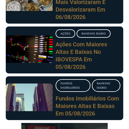
Mais Valorizaram E
Desvalorizaram Em
06/08/2026
AÇÕES
RANKING DIÁRIO
Ações Com Maiores
Altas E Baixas No
IBOVESPA Em
05/08/2026
FUNDOS
RANKING
IMOBILIÁRIOS
DIÁRIO
Fundos Imobiliários Com
Maiores Altas E Baixas
Em 05/08/2026