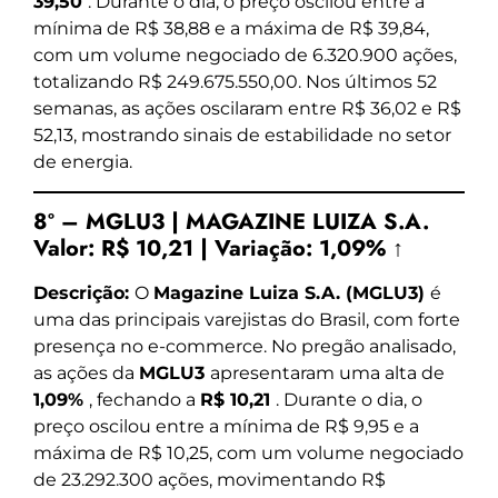
39,50
. Durante o dia, o preço oscilou entre a
mínima de R$ 38,88 e a máxima de R$ 39,84,
com um volume negociado de 6.320.900 ações,
totalizando R$ 249.675.550,00. Nos últimos 52
semanas, as ações oscilaram entre R$ 36,02 e R$
52,13, mostrando sinais de estabilidade no setor
de energia.
8º – MGLU3 | MAGAZINE LUIZA S.A.
Valor:
R$ 10,21
|
Variação:
1,09% ↑
Descrição:
O
Magazine Luiza S.A. (MGLU3)
é
uma das principais varejistas do Brasil, com forte
presença no e-commerce. No pregão analisado,
as ações da
MGLU3
apresentaram uma alta de
1,09%
, fechando a
R$ 10,21
. Durante o dia, o
preço oscilou entre a mínima de R$ 9,95 e a
máxima de R$ 10,25, com um volume negociado
de 23.292.300 ações, movimentando R$