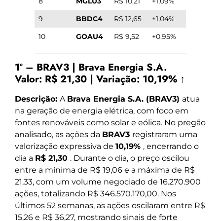
8
MGLU3
R$ 10,21
+1,09%
9
BBDC4
R$ 12,65
+1,04%
10
GOAU4
R$ 9,52
+0,95%
1º – BRAV3 | Brava Energia S.A.
Valor:
R$ 21,30
|
Variação:
10,19% ↑
Descrição:
A
Brava Energia S.A. (BRAV3)
atua
na geração de energia elétrica, com foco em
fontes renováveis como solar e eólica. No pregão
analisado, as ações da
BRAV3
registraram uma
valorização expressiva de
10,19%
, encerrando o
dia a
R$ 21,30
. Durante o dia, o preço oscilou
entre a mínima de R$ 19,06 e a máxima de R$
21,33, com um volume negociado de 16.270.900
ações, totalizando R$ 346.570.170,00. Nos
últimos 52 semanas, as ações oscilaram entre R$
15,26 e R$ 36,27, mostrando sinais de forte