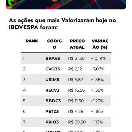
As ações que mais Valorizaram hoje no
IBOVESPA foram:
RANK
CÓDIG
PREÇO
VARIAÇ
O
ATUAL
ÃO (%)
1
BRAV3
R$ 21,30
+10,19%
2
CVCB3
R$ 2,12
+7,07%
3
USIM5
R$ 5,87
+1,38%
4
RECV3
R$ 16,56
+1,35%
5
BBDC3
R$ 11,50
+1,23%
6
PETZ3
R$ 4,28
+1,18%
7
PRIO3
R$ 39,50
+1,13%