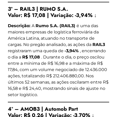
3º – RAIL3 | RUMO S.A.
Valor:
R$ 17,08
|
Variação:
-3,94% ↓
Descrição:
A
Rumo S.A. (RAIL3)
é uma das
maiores empresas de logística ferroviária da
América Latina, atuando no transporte de
cargas. No pregão analisado, as ações da
RAIL3
registraram uma queda de
-3,94%
, encerrando
o dia a
R$ 17,08
. Durante o dia, o preço oscilou
entre a mínima de R$ 16,98 e a máxima de R$
17,84, com um volume negociado de 12.436.000
ações, totalizando R$ 212.406.880,00. Nos
últimos 52 semanas, as ações oscilaram entre R$
16,58 e R$ 24,40, mostrando sinais de ajuste no
setor logístico.
4º – AMOB3 | Automob Part
Valor:
R$ 0,26
|
Variação:
-3,70% ↓