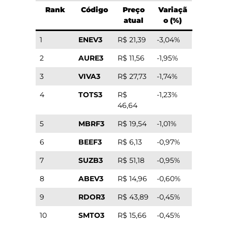
Rank
Código
Preço
Variaçã
atual
o (%)
1
ENEV3
R$ 21,39
-3,04%
2
AURE3
R$ 11,56
-1,95%
3
VIVA3
R$ 27,73
-1,74%
4
TOTS3
R$
-1,23%
46,64
5
MBRF3
R$ 19,54
-1,01%
6
BEEF3
R$ 6,13
-0,97%
7
SUZB3
R$ 51,18
-0,95%
8
ABEV3
R$ 14,96
-0,60%
9
RDOR3
R$ 43,89
-0,45%
10
SMTO3
R$ 15,66
-0,45%