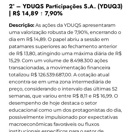
2º – YDUQS Participações S.A. (YDUQ3)
| R$ 14,89 ↑ 7,90%
Descrição:
As ações da YDUQS apresentaram
uma valorização robusta de 7,90%, encerrando o
dia em R$ 14,89. O papel abriu a sessão em
patamares superiores ao fechamento anterior
de R$ 13,80, atingindo uma máxima diária de R$
15,29. Com um volume de 8.498.300 ações
transacionadas, a movimentação financeira
totalizou R$ 126.539.687,00. A cotação atual
encontra-se em uma zona intermediária de
preço, considerando o intervalo das últimas 52
semanas, que variou entre R$ 8,11 e R$ 16,99. O
desempenho de hoje destaca o setor
educacional como um dos protagonistas do dia,
possivelmente impulsionado por expectativas
macroeconômicas favoráveis ou fluxos
institucionais específicos para o setor de