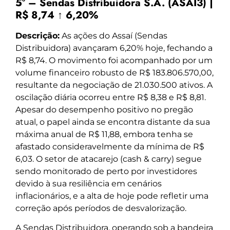
5º – Sendas Distribuidora S.A. (ASAI3) |
R$ 8,74 ↑ 6,20%
Descrição:
As ações do Assaí (Sendas
Distribuidora) avançaram 6,20% hoje, fechando a
R$ 8,74. O movimento foi acompanhado por um
volume financeiro robusto de R$ 183.806.570,00,
resultante da negociação de 21.030.500 ativos. A
oscilação diária ocorreu entre R$ 8,38 e R$ 8,81.
Apesar do desempenho positivo no pregão
atual, o papel ainda se encontra distante da sua
máxima anual de R$ 11,88, embora tenha se
afastado consideravelmente da mínima de R$
6,03. O setor de atacarejo (cash & carry) segue
sendo monitorado de perto por investidores
devido à sua resiliência em cenários
inflacionários, e a alta de hoje pode refletir uma
correção após períodos de desvalorização.
A Sendas Distribuidora, operando sob a bandeira