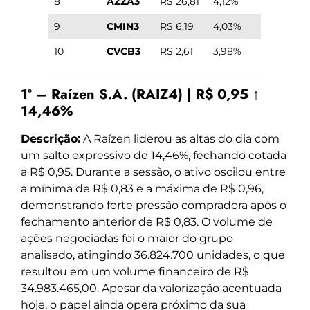
8
AZZA3
R$ 26,81
4,12%
9
CMIN3
R$ 6,19
4,03%
10
CVCB3
R$ 2,61
3,98%
1º – Raízen S.A. (RAIZ4) | R$ 0,95 ↑
14,46%
Descrição:
A Raízen liderou as altas do dia com
um salto expressivo de 14,46%, fechando cotada
a R$ 0,95. Durante a sessão, o ativo oscilou entre
a mínima de R$ 0,83 e a máxima de R$ 0,96,
demonstrando forte pressão compradora após o
fechamento anterior de R$ 0,83. O volume de
ações negociadas foi o maior do grupo
analisado, atingindo 36.824.700 unidades, o que
resultou em um volume financeiro de R$
34.983.465,00. Apesar da valorização acentuada
hoje, o papel ainda opera próximo da sua