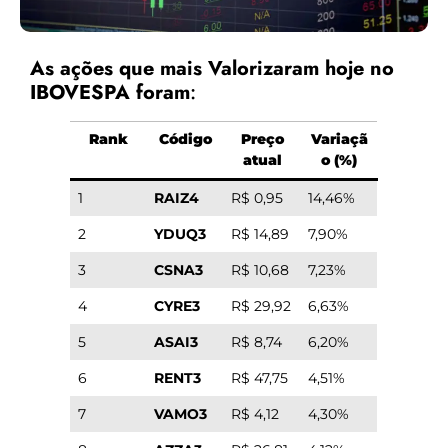
As ações que mais Valorizaram hoje no
IBOVESPA foram
:
Rank
Código
Preço
Variaçã
atual
o (%)
1
RAIZ4
R$ 0,95
14,46%
2
YDUQ3
R$ 14,89
7,90%
3
CSNA3
R$ 10,68
7,23%
4
CYRE3
R$ 29,92
6,63%
5
ASAI3
R$ 8,74
6,20%
6
RENT3
R$ 47,75
4,51%
7
VAMO3
R$ 4,12
4,30%