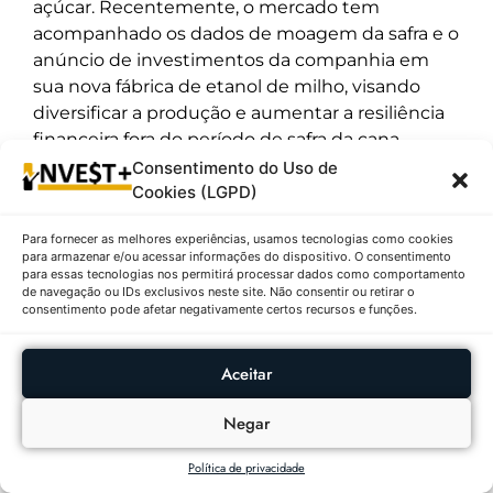
açúcar. Recentemente, o mercado tem
acompanhado os dados de moagem da safra e o
anúncio de investimentos da companhia em
sua nova fábrica de etanol de milho, visando
diversificar a produção e aumentar a resiliência
financeira fora do período de safra da cana.
Consentimento do Uso de
Cookies (LGPD)
Outras Publicações
Para fornecer as melhores experiências, usamos tecnologias como cookies
para armazenar e/ou acessar informações do dispositivo. O consentimento
CRIPTOMOEDAS
RANKING
para essas tecnologias nos permitirá processar dados como comportamento
DIÁRIO
de navegação ou IDs exclusivos neste site. Não consentir ou retirar o
consentimento pode afetar negativamente certos recursos e funções.
As Criptomoedas Que
Mais Valorizaram E
Aceitar
Desvalorizaram Em
09/08/2026
Negar
Política de privacidade
CRIPTOMOEDAS
RANKING
DIÁRIO