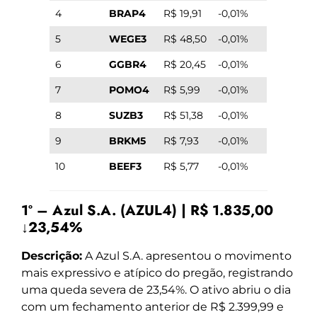
4
BRAP4
R$ 19,91
-0,01%
5
WEGE3
R$ 48,50
-0,01%
6
GGBR4
R$ 20,45
-0,01%
7
POMO4
R$ 5,99
-0,01%
8
SUZB3
R$ 51,38
-0,01%
9
BRKM5
R$ 7,93
-0,01%
10
BEEF3
R$ 5,77
-0,01%
1º – Azul S.A. (AZUL4) | R$ 1.835,00
↓23,54%
Descrição:
A Azul S.A. apresentou o movimento
mais expressivo e atípico do pregão, registrando
uma queda severa de 23,54%. O ativo abriu o dia
com um fechamento anterior de R$ 2.399,99 e