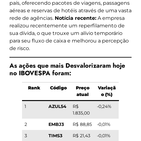
país, oferecendo pacotes de viagens, passagens
aéreas e reservas de hotéis através de uma vasta
rede de agências.
Notícia recente:
A empresa
realizou recentemente um reperfilamento de
sua dívida, o que trouxe um alívio temporário
para seu fluxo de caixa e melhorou a percepção
de risco.
As ações que mais Desvalorizaram hoje
no IBOVESPA foram:
Rank
Código
Preço
Variaçã
atual
o (%)
1
AZUL54
R$
-0,24%
1.835,00
2
EMBJ3
R$ 88,85
-0,01%
3
TIMS3
R$ 21,43
-0,01%