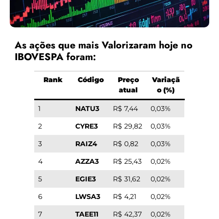
As ações que mais Valorizaram hoje no
IBOVESPA foram:
Rank
Código
Preço
Variaçã
atual
o (%)
1
NATU3
R$ 7,44
0,03%
2
CYRE3
R$ 29,82
0,03%
3
RAIZ4
R$ 0,82
0,03%
4
AZZA3
R$ 25,43
0,02%
5
EGIE3
R$ 31,62
0,02%
6
LWSA3
R$ 4,21
0,02%
7
TAEE11
R$ 42,37
0,02%