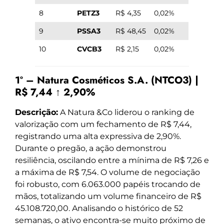
8
PETZ3
R$ 4,35
0,02%
9
PSSA3
R$ 48,45
0,02%
10
CVCB3
R$ 2,15
0,02%
1º – Natura Cosméticos S.A. (NTCO3) |
R$ 7,44 ↑ 2,90%
Descrição:
A Natura &Co liderou o ranking de
valorização com um fechamento de R$ 7,44,
registrando uma alta expressiva de 2,90%.
Durante o pregão, a ação demonstrou
resiliência, oscilando entre a mínima de R$ 7,26 e
a máxima de R$ 7,54. O volume de negociação
foi robusto, com 6.063.000 papéis trocando de
mãos, totalizando um volume financeiro de R$
45.108.720,00. Analisando o histórico de 52
semanas, o ativo encontra-se muito próximo de