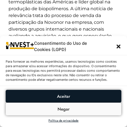
termoplásticas das Américas e líder global na
produção de biopolímeros. A última notícia de
relevância trata do processo de venda da
participação da Novonor na empresa, com
diversos grupos internacionais e nacionais
avaliando a aquisição, o que gera especulação
constante no preço das ações.
Consentimento do Uso de
Cookies (LGPD)
10º – Minerva S.A (BEEF3) | R$ 5,77
↓0,17%
Para fornecer as melhores experiências, usamos tecnologias como cookies
para armazenar e/ou acessar informações do dispositivo. O consentimento
para essas tecnologias nos permitirá processar dados como comportamento
Descrição:
A Minerva S.A. fechou o ranking com
de navegação ou IDs exclusivos neste site. Não consentir ou retirar o
a menor variação negativa do grupo, recuando
consentimento pode afetar negativamente certos recursos e funções.
0,17% e terminando o dia a R$ 5,77. A queda
nominal foi de apenas R$ 0,01 em relação ao
Aceitar
fechamento de R$ 5,78. O ativo variou entre a
mínima de R$ 5,71 e a máxima de R$ 5,86 ao
Negar
longo do dia. O volume negociado foi alto em
termos quantitativos, com 4.998.200 ações,
Política de privacidade
resultando em um montante financeiro de R$