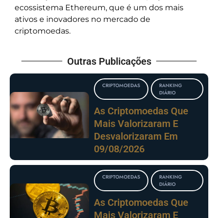
ecossistema Ethereum, que é um dos mais
ativos e inovadores no mercado de
criptomoedas.
Outras Publicações
CRIPTOMOEDAS
RANKING
DIÁRIO
As Criptomoedas Que
Mais Valorizaram E
Desvalorizaram Em
09/08/2026
CRIPTOMOEDAS
RANKING
DIÁRIO
As Criptomoedas Que
Mais Valorizaram E