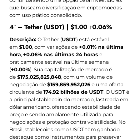
continua sendo uma opção para investidores
que buscam diversificação em criptomoedas
com uso prático consolidado.
4º – Tether (USDT) | $1.00 ↑0.06%
Descrição:
O Tether (
USDT
) está estável
em
$1.00
, com variações de
+0.01% na última
hora
,
+0.06% nas últimas 24 horas
e
praticamente estável na última semana
(
+0.00%
). Sua capitalização de mercado é
de
$175,025,825,848
, com um volume de
negociação de
$159,859,952,026
e uma oferta
circulante de
174.92 bilhões de USDT
. O USDT é
a principal stablecoin do mercado, lastreada em
dólar americano, oferecendo estabilidade de
preço e sendo amplamente utilizada para
negociações e proteção contra volatilidade. No
Brasil, stablecoins como USDT têm ganhado
destaque como instrumentos para preservar