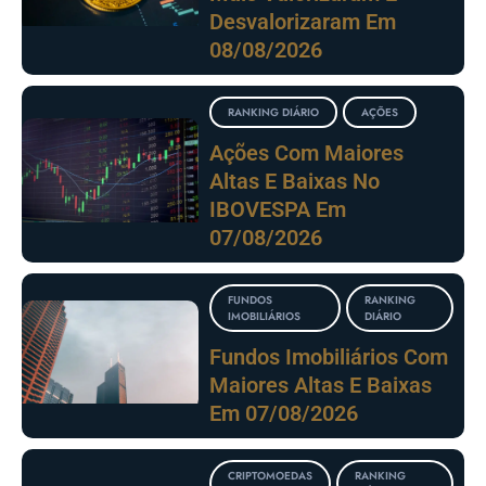
Desvalorizaram Em
08/08/2026
RANKING DIÁRIO
AÇÕES
Ações Com Maiores
Altas E Baixas No
IBOVESPA Em
07/08/2026
FUNDOS
RANKING
IMOBILIÁRIOS
DIÁRIO
Fundos Imobiliários Com
Maiores Altas E Baixas
Em 07/08/2026
CRIPTOMOEDAS
RANKING