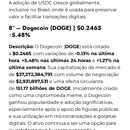
A adoção de USDC cresce globalmente,
inclusive no Brasil, onde é usada para preservar
valor e facilitar transações digitais.
8º – Dogecoin (DOGE) | $0.2465
↑5.48%
Descrição:
O Dogecoin (
DOGE
) está cotado
a
$0.2465
, com variações de
-0.13% na última
hora
,
+5.48% nas últimas 24 horas
e
+1.27% na
última semana
. Sua capitalização de mercado é
de
$37,272,384,791
, com volume de negociação
de
$2,931,897,531
e uma oferta circulante
de
151.17 bilhões de DOGE
. Inicialmente criado
como uma criptomoeda meme, o Dogecoin
ganhou popularidade e adoção significativas,
especialmente após o apoio de figuras públicas
e sua utilização em microtransações e gorjetas
digitais. O ativo continua a ser uma opção para