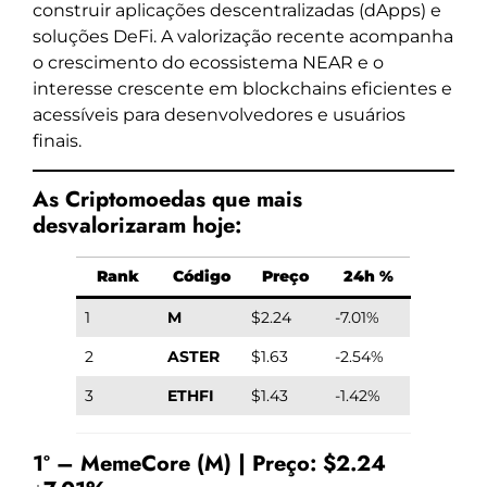
construir aplicações descentralizadas (dApps) e
soluções DeFi. A valorização recente acompanha
o crescimento do ecossistema NEAR e o
interesse crescente em blockchains eficientes e
acessíveis para desenvolvedores e usuários
finais.
As Criptomoedas que mais
desvalorizaram hoje:
Rank
Código
Preço
24h %
1
M
$2.24
-7.01%
2
ASTER
$1.63
-2.54%
3
ETHFI
$1.43
-1.42%
1º – MemeCore (M) | Preço: $2.24