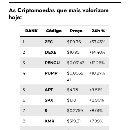
As Criptomoedas que mais valorizam
hoje:
RANK
Código
Preço
24h %
1
ZEC
$119.76
+57.43%
2
DEXE
$10.95
+14.40%
3
PENGU
$0.03143
+12.26%
4
PUMP
$0.0069
+10.87%
21
5
APT
$4.78
+9.51%
6
SPX
$1.10
+8.90%
7
S
$0.2769
+8.01%
8
XMR
$319.31
+7.99%