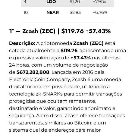
9
LDO
$1.20
+7.91%
10
NEAR
$2.83
+6.76%
1º – Zcash (ZEC) | $119.76 ↑57.43%
Descrição:
A criptomoeda
Zcash (ZEC)
está
cotada atualmente a
$119.76
, apresentando uma
expressiva valorização de
+57.43%
nas últimas
24 horas, com um volume de negociação
de
$672,282,808
. Lançada em 2016 pela
Electronic Coin Company, Zcash é uma moeda
digital focada em privacidade, utilizando a
tecnologia zk-SNARKs para permitir transações
protegidas que ocultam remetente,
destinatário e valor, garantindo anonimato e
segurança. Além disso, Zcash oferece transações
transparentes, similares ao Bitcoin, e um
sistema dual de endereços para maior