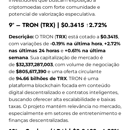
investidores que buscam exposição a
criptomoedas com forte comunidade e
potencial de valorização especulativa.
9º – TRON (TRX) | $0.3415 ↑2.72%
Descrição:
O TRON (
TRX
) está cotado a
$0.3415
,
com variações de
-0.19% na última hora
,
+2.72%
nas últimas 24 horas
e
+0.61% na última
semana
. Sua capitalização de mercado é
de
$32,337,287,003
, com volume de negociação
de
$805,617,390
e uma oferta circulante
de
94.66 bilhões de TRX
. TRON é uma
plataforma blockchain focada em conteúdo
digital descentralizado e contratos inteligentes,
buscando oferecer alta escalabilidade e baixas
taxas. O projeto mantém relevância no mercado,
especialmente em setores de entretenimento e
finanças descentralizadas.