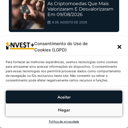
As Criptomoedas Que Mais
Valorizaram E Desvalorizaram
Em 09/08/2026
9 DE AGOSTO DE 2026
Consentimento do Uso de
As Criptomoedas Que Mais
Cookies (LGPD)
Valorizaram E Desvalorizaram
Em 08/08/2026
Para fornecer as melhores experiências, usamos tecnologias como cookies
8 DE AGOSTO DE 2026
para armazenar e/ou acessar informações do dispositivo. O consentimento
para essas tecnologias nos permitirá processar dados como comportamento
de navegação ou IDs exclusivos neste site. Não consentir ou retirar o
consentimento pode afetar negativamente certos recursos e funções.
Ações Com Maiores Altas E
Baixas No IBOVESPA Em
Aceitar
07/08/2026
Negar
7 DE AGOSTO DE 2026
Política de privacidade