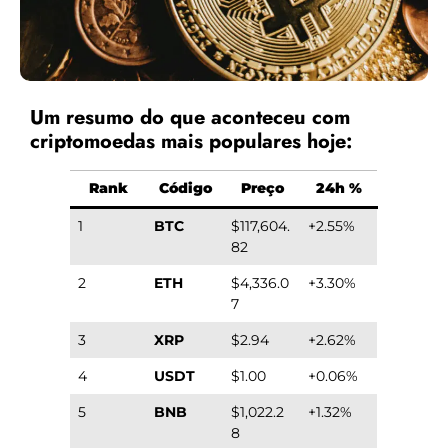
Um resumo do que aconteceu com
criptomoedas mais populares hoje:
Rank
Código
Preço
24h %
1
BTC
$117,604.
+2.55%
82
2
ETH
$4,336.0
+3.30%
7
3
XRP
$2.94
+2.62%
4
USDT
$1.00
+0.06%
5
BNB
$1,022.2
+1.32%
8