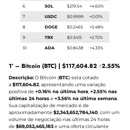
6
SOL
$219.54
+4.60%
7
USDC
$0.9999
+0.01%
8
DOGE
$0.2465
+5.48%
9
TRX
$0.3415
+2.72%
10
ADA
$0.8438
+4.33%
1º – Bitcoin (BTC) | $117,604.82 ↑2.55%
Descrição:
O Bitcoin (
BTC
) está cotado
a
$117,604.82
, apresentando uma variação
positiva de
+0.16% na última hora
,
+2.55% nas
últimas 24 horas
e
+3.56% na última semana
.
Sua capitalização de mercado é de
aproximadamente
$2,343,652,784,140
, com um
volume de negociação nas últimas 24 horas
de
$69,052,465,183
e uma oferta circulante