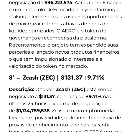
negociação de
$96,223,574
. Aerodrome Finance
é um protocolo DeFi focado em yield farming e
staking, oferecendo aos usuários oportunidades
de maximizar retornos através de pools de
liquidez otimizados. O AERO é o token de
governança e recompensa da plataforma.
Recentemente, o projeto tem expandido suas
parcerias e lançado novos produtos financeiros,
o que tem impulsionado o interesse e a
valorização do token no mercado.
8º – Zcash (ZEC) | $131.37 ↑9.71%
Descrição:
O token
Zcash (ZEC)
está sendo
negociado a
$131.37
, com alta de
+9.71%
nas
últimas 24 horas e volume de negociação
de
$1,134,759,538
. Zcash é uma criptomoeda
focada em privacidade, utilizando tecnologia de
provas de conhecimento zero para garantir
transações anônimas e seguras. O ZEC é um dos