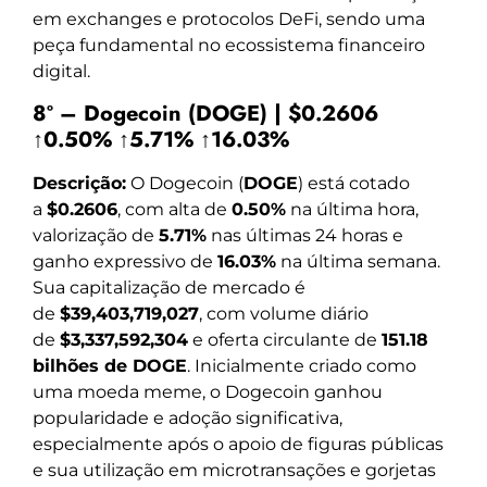
em exchanges e protocolos DeFi, sendo uma
peça fundamental no ecossistema financeiro
digital.
8º – Dogecoin (DOGE) | $0.2606
↑0.50% ↑5.71% ↑16.03%
Descrição:
O Dogecoin (
DOGE
) está cotado
a
$0.2606
, com alta de
0.50%
na última hora,
valorização de
5.71%
nas últimas 24 horas e
ganho expressivo de
16.03%
na última semana.
Sua capitalização de mercado é
de
$39,403,719,027
, com volume diário
de
$3,337,592,304
e oferta circulante de
151.18
bilhões de DOGE
. Inicialmente criado como
uma moeda meme, o Dogecoin ganhou
popularidade e adoção significativa,
especialmente após o apoio de figuras públicas
e sua utilização em microtransações e gorjetas