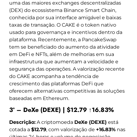
uma das maiores exchanges descentralizadas
(DEX) do ecossistema Binance Smart Chain,
conhecida por sua interface amigável e baixas
taxas de transação. O CAKE é o token nativo
usado para governança e incentivos dentro da
plataforma. Recentemente, a PancakeSwap
tem se beneficiado do aumento da atividade
em DeFi e NFTs, além de melhorias em sua
infraestrutura que aumentam a velocidade e
segurança das operações. A valorização recente
do CAKE acompanha a tendência de
crescimento das plataformas DeFi que
oferecem alternativas competitivas às soluções
baseadas em Ethereum.
3º – DeXe (DEXE) | $12.79 ↑16.83%
Descrição:
A criptomoeda
DeXe (DEXE)
está
cotada a
$12.79
, com valorização de
+16.83%
nas
últimas 24 horas e volume de negociação