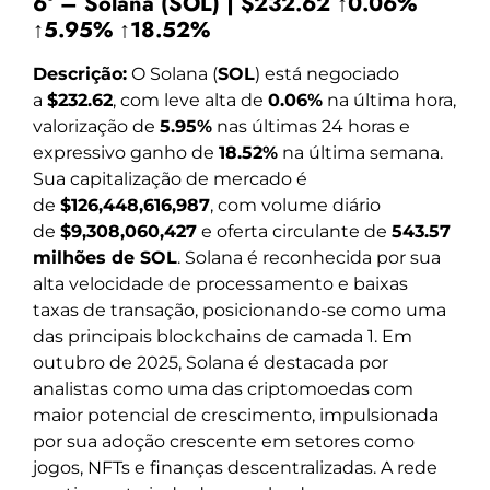
6º – Solana (SOL) | $232.62 ↑0.06%
↑5.95% ↑18.52%
Descrição:
O Solana (
SOL
) está negociado
a
$232.62
, com leve alta de
0.06%
na última hora,
valorização de
5.95%
nas últimas 24 horas e
expressivo ganho de
18.52%
na última semana.
Sua capitalização de mercado é
de
$126,448,616,987
, com volume diário
de
$9,308,060,427
e oferta circulante de
543.57
milhões de SOL
. Solana é reconhecida por sua
alta velocidade de processamento e baixas
taxas de transação, posicionando-se como uma
das principais blockchains de camada 1. Em
outubro de 2025, Solana é destacada por
analistas como uma das criptomoedas com
maior potencial de crescimento, impulsionada
por sua adoção crescente em setores como
jogos, NFTs e finanças descentralizadas. A rede