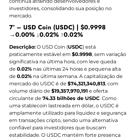
continua atraindo desenvolvedores e
investidores, consolidando sua posição no
mercado.
7º – USD Coin (USDC) | $0.9998
→0.00% ↓0.02% ↑0.02%
Descrição:
O USD Coin (
USDC
) está
praticamente estável em
$0.9998
, sem variação
significativa na última hora, com leve queda
de
0.02%
nas últimas 24 horas e pequena alta
de
0.02%
na última semana. A capitalização de
mercado do USDC é de
$74,321,340,813
, com
volume diário de
$19,357,970,191
e oferta
circulante de
74.33 bilhões de USDC
. Como
uma stablecoin lastreada em dólar, o USDC é
amplamente utilizado para liquidez e segurança
em transações cripto, sendo uma alternativa
confiável para investidores que buscam
estabilidade. O USDC mantém forte presença