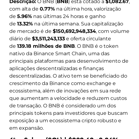
Descrição:
O BNB (
BNB
) está cotado a
$1,082.67
,
com alta de
0.77%
na última hora, valorização
de
5.96%
nas últimas 24 horas e ganho
de
13.32%
na última semana. Sua capitalização
de mercado é de
$150,692,948,334
, com volume
diário de
$3,511,243,133
e oferta circulante
de
139.18 milhões de BNB
. O BNB é o token
nativo da Binance Smart Chain, uma das
principais plataformas para desenvolvimento de
aplicações descentralizadas e finanças
descentralizadas. O ativo tem se beneficiado do
crescimento da Binance como exchange e
ecossistema, além de inovações em sua rede
que aumentam a velocidade e reduzem custos
de transação. O BNB é considerado um dos
principais tokens para investidores que buscam
exposição a um ecossistema cripto robusto e
em expansão.