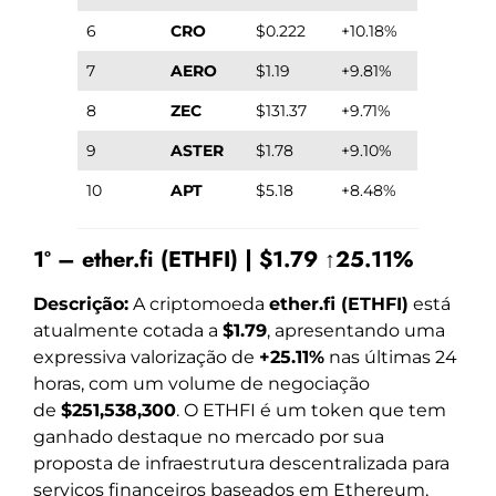
6
CRO
$0.222
+10.18%
7
AERO
$1.19
+9.81%
8
ZEC
$131.37
+9.71%
9
ASTER
$1.78
+9.10%
10
APT
$5.18
+8.48%
1º – ether.fi (ETHFI) | $1.79 ↑25.11%
Descrição:
A criptomoeda
ether.fi (ETHFI)
está
atualmente cotada a
$1.79
, apresentando uma
expressiva valorização de
+25.11%
nas últimas 24
horas, com um volume de negociação
de
$251,538,300
. O ETHFI é um token que tem
ganhado destaque no mercado por sua
proposta de infraestrutura descentralizada para
serviços financeiros baseados em Ethereum,