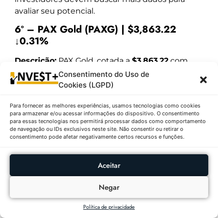
avaliar seu potencial.
6º – PAX Gold (PAXG) | $3,863.22
↓0.31%
Descrição:
PAX Gold, cotada a
$3,863.22
com
uma leve queda de
-0.31%
e volume de
Consentimento do Uso de
negociação de
$170,457,301
, é um token
Cookies (LGPD)
lastreado em ouro físico, oferecendo aos
Para fornecer as melhores experiências, usamos tecnologias como cookies
investidores exposição ao metal precioso
para armazenar e/ou acessar informações do dispositivo. O consentimento
através da blockchain. Cada token PAXG
para essas tecnologias nos permitirá processar dados como comportamento
de navegação ou IDs exclusivos neste site. Não consentir ou retirar o
representa uma onça troy de ouro armazenada
consentimento pode afetar negativamente certos recursos e funções.
em cofres seguros. Essa criptomoeda é
valorizada por sua estabilidade e por servir como
Aceitar
um ativo de refúgio em tempos de volatilidade
do mercado cripto, combinando a segurança do
Negar
ouro com a liquidez digital.
7º – Tether Gold (XAUt) | $3,859.64
Política de privacidade