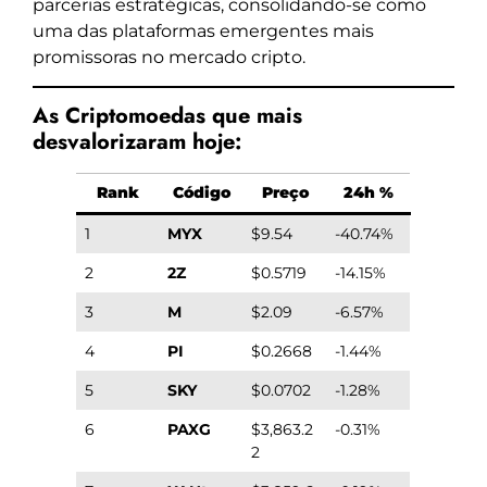
parcerias estratégicas, consolidando-se como
uma das plataformas emergentes mais
promissoras no mercado cripto.
As Criptomoedas que mais
desvalorizaram hoje:
Rank
Código
Preço
24h %
1
MYX
$9.54
-40.74%
2
2Z
$0.5719
-14.15%
3
M
$2.09
-6.57%
4
PI
$0.2668
-1.44%
5
SKY
$0.0702
-1.28%
6
PAXG
$3,863.2
-0.31%
2