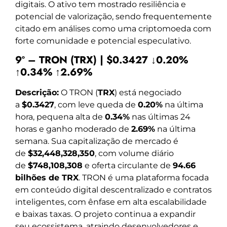
digitais. O ativo tem mostrado resiliência e
potencial de valorização, sendo frequentemente
citado em análises como uma criptomoeda com
forte comunidade e potencial especulativo.
9º – TRON (TRX) | $0.3427 ↓0.20%
↑0.34% ↑2.69%
Descrição:
O TRON (
TRX
) está negociado
a
$0.3427
, com leve queda de
0.20%
na última
hora, pequena alta de
0.34%
nas últimas 24
horas e ganho moderado de
2.69%
na última
semana. Sua capitalização de mercado é
de
$32,448,328,350
, com volume diário
de
$748,108,308
e oferta circulante de
94.66
bilhões de TRX
. TRON é uma plataforma focada
em conteúdo digital descentralizado e contratos
inteligentes, com ênfase em alta escalabilidade
e baixas taxas. O projeto continua a expandir
seu ecossistema, atraindo desenvolvedores e