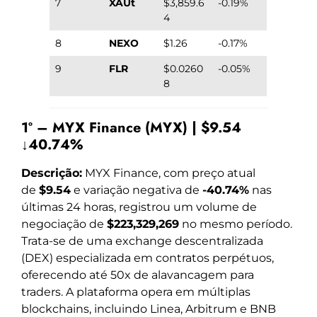
7
XAUt
$3,859.6
-0.19%
4
8
NEXO
$1.26
-0.17%
9
FLR
$0.0260
-0.05%
8
1º – MYX Finance (MYX) | $9.54
↓40.74%
Descrição:
MYX Finance, com preço atual
de
$9.54
e variação negativa de
-40.74%
nas
últimas 24 horas, registrou um volume de
negociação de
$223,329,269
no mesmo período.
Trata-se de uma exchange descentralizada
(DEX) especializada em contratos perpétuos,
oferecendo até 50x de alavancagem para
traders. A plataforma opera em múltiplas
blockchains, incluindo Linea, Arbitrum e BNB