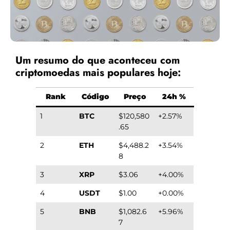
Um resumo do que aconteceu com
criptomoedas mais populares hoje:
Rank
Código
Preço
24h %
1
BTC
$120,580
+2.57%
.65
2
ETH
$4,488.2
+3.54%
8
3
XRP
$3.06
+4.00%
4
USDT
$1.00
+0.00%
5
BNB
$1,082.6
+5.96%
7