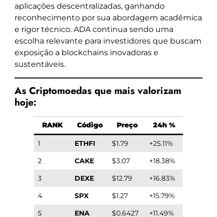
aplicações descentralizadas, ganhando
reconhecimento por sua abordagem acadêmica
e rigor técnico. ADA continua sendo uma
escolha relevante para investidores que buscam
exposição a blockchains inovadoras e
sustentáveis.
As Criptomoedas que mais valorizam
hoje:
RANK
Código
Preço
24h %
1
ETHFI
$1.79
+25.11%
2
CAKE
$3.07
+18.38%
3
DEXE
$12.79
+16.83%
4
SPX
$1.27
+15.79%
5
ENA
$0.6427
+11.49%