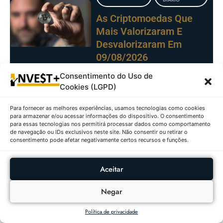
As Criptomoedas Que
Mais Valorizaram E
Desvalorizaram Em
09/08/2026
Consentimento do Uso de
Cookies (LGPD)
CRIPTOMOEDAS
RANKING
DIÁRIO
Para fornecer as melhores experiências, usamos tecnologias como cookies
As Criptomoedas Que
para armazenar e/ou acessar informações do dispositivo. O consentimento
Mais Valorizaram E
para essas tecnologias nos permitirá processar dados como comportamento
de navegação ou IDs exclusivos neste site. Não consentir ou retirar o
Desvalorizaram Em
consentimento pode afetar negativamente certos recursos e funções.
08/08/2026
Aceitar
RANKING DIÁRIO
AÇÕES
Negar
Ações Com Maiores
Altas E Baixas No
Política de privacidade