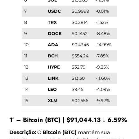
7
USDC
$0.9999
-0.01%
8
TRX
$0.2814
-1.52%
9
DOGE
$0.1452
-8.48%
10
ADA
$0.4346
-14.99%
11
BCH
$554.24
-7.85%
12
HYPE
$32.79
-9.25%
13
LINK
$13.30
-11.60%
14
LEO
$9.45
-4.09%
15
XLM
$0.2556
-9.97%
1º – Bitcoin (BTC) | $91,044.13 ↓ 6.59%
Descrição:
O
Bitcoin (BTC)
mantém sua