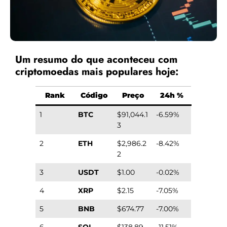
Um resumo do que aconteceu com
criptomoedas mais populares hoje:
Rank
Código
Preço
24h %
1
BTC
$91,044.1
-6.59%
3
2
ETH
$2,986.2
-8.42%
2
3
USDT
$1.00
-0.02%
4
XRP
$2.15
-7.05%
5
BNB
$674.77
-7.00%
6
SOL
$138.89
-11.51%