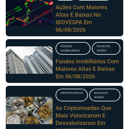
Ações Com Maiores
Altas E Baixas No
IBOVESPA Em
06/08/2026
FUNDOS
RANKING
IMOBILIÁRIOS
DIÁRIO
Fundos Imobiliários Com
Maiores Altas E Baixas
Em 06/08/2026
CRIPTOMOEDAS
RANKING
DIÁRIO
As Criptomoedas Que
Mais Valorizaram E
Desvalorizaram Em