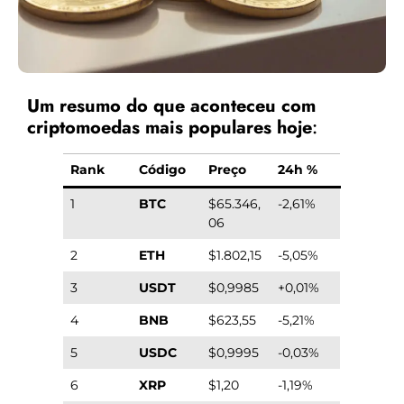
Um resumo do que aconteceu com
criptomoedas mais populares hoje
:
Rank
Código
Preço
24h %
1
BTC
$65.346,
-2,61%
06
2
ETH
$1.802,15
-5,05%
3
USDT
$0,9985
+0,01%
4
BNB
$623,55
-5,21%
5
USDC
$0,9995
-0,03%
6
XRP
$1,20
-1,19%