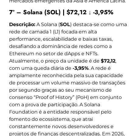
mercados emergentes da Ásia e América Latina.
7º – Solana (SOL) | $72,12 ↓ -3,95%
Descrição:
A Solana (
SOL
) destaca-se como uma
rede de camada 1 (L1) focada em alta
performance, escalabilidade e baixas taxas,
desafiando a dominância de redes como a
Ethereum no setor de dApps e NFTs.
Atualmente, o preço da unidade é de
$72,12
,
com uma queda diária de
-3,95%
. A rede é
amplamente reconhecida pela sua capacidade
de processar um volume massivo de transações
por segundo graças ao seu mecanismo de
consenso “Proof of History” (PoH) em conjunto
com a prova de participação. A Solana
Foundation é a entidade responsável pelo
fomento do ecossistema, que atrai
constantemente novos desenvolvedores e
projetos de finanças descentralizadas. Em 2026,