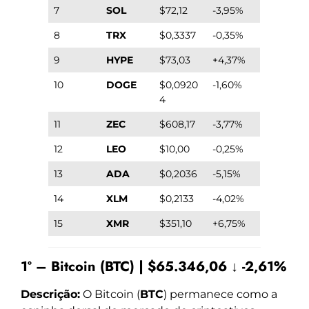
7
SOL
$72,12
-3,95%
8
TRX
$0,3337
-0,35%
9
HYPE
$73,03
+4,37%
10
DOGE
$0,0920
-1,60%
4
11
ZEC
$608,17
-3,77%
12
LEO
$10,00
-0,25%
13
ADA
$0,2036
-5,15%
14
XLM
$0,2133
-4,02%
15
XMR
$351,10
+6,75%
1º – Bitcoin (BTC) | $65.346,06 ↓ -2,61%
Descrição:
O Bitcoin (
BTC
) permanece como a