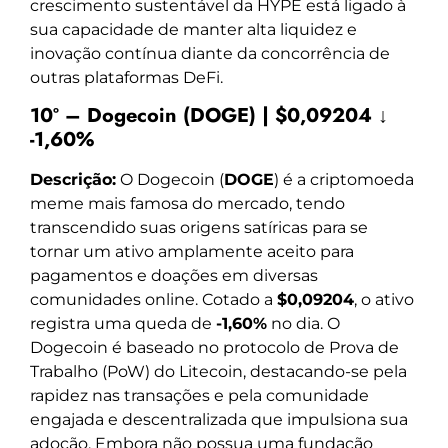
crescimento sustentável da HYPE está ligado à
sua capacidade de manter alta liquidez e
inovação contínua diante da concorrência de
outras plataformas DeFi.
10º – Dogecoin (DOGE) | $0,09204 ↓
-1,60%
Descrição:
O Dogecoin (
DOGE
) é a criptomoeda
meme mais famosa do mercado, tendo
transcendido suas origens satíricas para se
tornar um ativo amplamente aceito para
pagamentos e doações em diversas
comunidades online. Cotado a
$0,09204
, o ativo
registra uma queda de
-1,60%
no dia. O
Dogecoin é baseado no protocolo de Prova de
Trabalho (PoW) do Litecoin, destacando-se pela
rapidez nas transações e pela comunidade
engajada e descentralizada que impulsiona sua
adoção. Embora não possua uma fundação