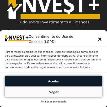
Tudo sobre Investimentos e Finanças
Categorias
Consentimento do Uso de
Artigos
Cookies (LGPD)
Fundos Imobiliários
Ações
Para fornecer as melhores experiências, usamos tecnologias como cookies
Boletim Focus
para armazenar e/ou acessar informações do dispositivo. O consentimento
para essas tecnologias nos permitirá processar dados como comportamento
Criptomoedas
de navegação ou IDs exclusivos neste site. Não consentir ou retirar o
consentimento pode afetar negativamente certos recursos e funções.
Sobre
Política de Privacidade
Aceitar
Termos de Uso
Contato / Suporte
Negar
Quem Somos
Política de privacidade