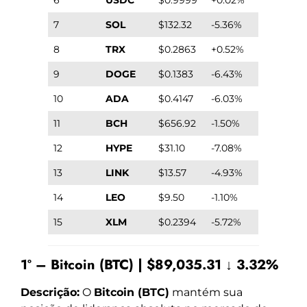
7
SOL
$132.32
-5.36%
8
TRX
$0.2863
+0.52%
9
DOGE
$0.1383
-6.43%
10
ADA
$0.4147
-6.03%
11
BCH
$656.92
-1.50%
12
HYPE
$31.10
-7.08%
13
LINK
$13.57
-4.93%
14
LEO
$9.50
-1.10%
15
XLM
$0.2394
-5.72%
1º – Bitcoin (BTC) | $89,035.31 ↓ 3.32%
Descrição:
O
Bitcoin (BTC)
mantém sua