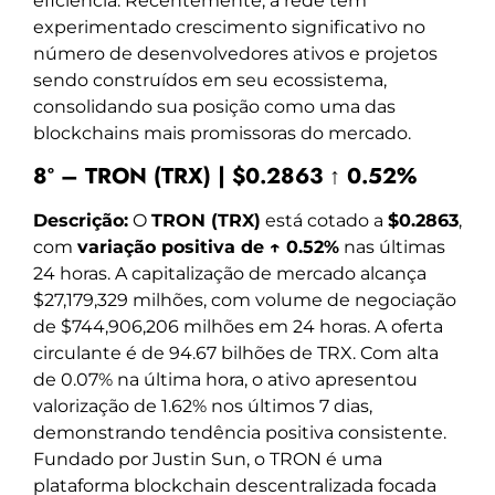
eficiência. Recentemente, a rede tem
experimentado crescimento significativo no
número de desenvolvedores ativos e projetos
sendo construídos em seu ecossistema,
consolidando sua posição como uma das
blockchains mais promissoras do mercado.
8º – TRON (TRX) | $0.2863 ↑ 0.52%
Descrição:
O
TRON (TRX)
está cotado a
$0.2863
,
com
variação positiva de ↑ 0.52%
nas últimas
24 horas. A capitalização de mercado alcança
$27,179,329 milhões, com volume de negociação
de $744,906,206 milhões em 24 horas. A oferta
circulante é de 94.67 bilhões de TRX. Com alta
de 0.07% na última hora, o ativo apresentou
valorização de 1.62% nos últimos 7 dias,
demonstrando tendência positiva consistente.
Fundado por Justin Sun, o TRON é uma
plataforma blockchain descentralizada focada