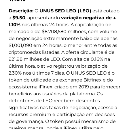
Descrição:
O
UNUS SED LEO (LEO)
está cotado
a
$9.50
, apresentando
variação negativa de ↓
1.10%
nas últimas 24 horas. A capitalização de
mercado é de $8,708,580 milhões, com volume
de negociação extremamente baixo de apenas
$1,001,090 em 24 horas, o menor entre todas as
criptomoedas listadas. A oferta circulante é de
921.98 milhões de LEO. Com alta de 0.16% na
última hora, o ativo registrou valorização de
2.30% nos últimos 7 dias. O UNUS SED LEO é o
token de utilidade da exchange Bitfinex e do
ecossistema iFinex, criado em 2019 para fornecer
benefícios aos usuários da plataforma. Os
detentores de LEO recebem descontos
significativos nas taxas de negociação, acesso a
recursos premium e participação em decisões
de governança. O token possui mecanismo de
queima mensal, onde a iFinex utiliza pelo