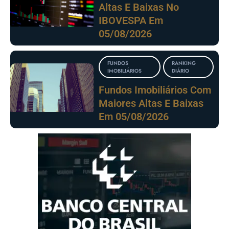
Altas E Baixas No
IBOVESPA Em
05/08/2026
FUNDOS
RANKING
IMOBILIÁRIOS
DIÁRIO
Fundos Imobiliários Com
Maiores Altas E Baixas
Em 05/08/2026