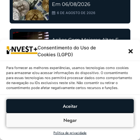
Em 06/08/2026
6 DE AGOSTO DE 2026
Ações Com Maiores Altas E
Baixas No IBOVESPA Em
Consentimento do Uso de
05/08/2026
Cookies (LGPD)
5 DE AGOSTO DE 2026
Para fornecer as melhores experiências, usamos tecnologias como cookies
para armazenar e/ou acessar informações do dispositivo. O consentimento
para essas tecnologias nos permitirá processar dados como comportamento
de navegação ou IDs exclusivos neste site. Não consentir ou retirar o
Fundos Imobiliários Com
consentimento pode afetar negativamente certos recursos e funções.
Maiores Altas E Baixas Em
05/08/2026
Aceitar
5 DE AGOSTO DE 2026
Negar
Política de privacidade
As Criptomoedas Que Mais