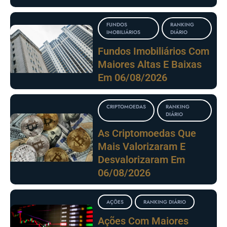
FUNDOS
RANKING
IMOBILIÁRIOS
DIÁRIO
Fundos Imobiliários Com
Maiores Altas E Baixas
Em 06/08/2026
CRIPTOMOEDAS
RANKING
DIÁRIO
As Criptomoedas Que
Mais Valorizaram E
Desvalorizaram Em
06/08/2026
AÇÕES
RANKING DIÁRIO
Ações Com Maiores