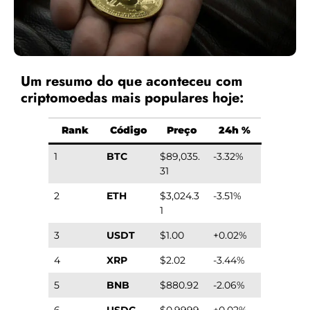
Um resumo do que aconteceu com
criptomoedas mais populares hoje:
Rank
Código
Preço
24h %
1
BTC
$89,035.
-3.32%
31
2
ETH
$3,024.3
-3.51%
1
3
USDT
$1.00
+0.02%
4
XRP
$2.02
-3.44%
5
BNB
$880.92
-2.06%
6
USDC
$0.9999
+0.02%