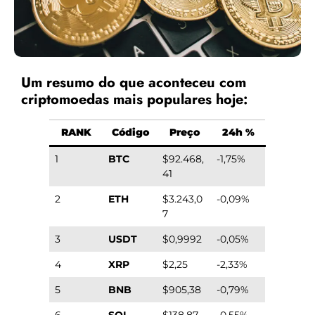
Um resumo do que aconteceu com
criptomoedas mais populares hoje:
RANK
Código
Preço
24h %
1
BTC
$92.468,
-1,75%
41
2
ETH
$3.243,0
-0,09%
7
3
USDT
$0,9992
-0,05%
4
XRP
$2,25
-2,33%
5
BNB
$905,38
-0,79%
6
SOL
$138,87
-0,55%