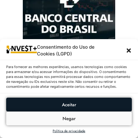
Consentimento do Uso de
Mais Populares:
Cookies (LGPD)
Para fornecer as melhores experiências, usamos tecnologias como cookies
Ações Com Maiores Altas E
para armazenar e/ou acessar informações do dispositivo. O consentimento
Baixas No IBOVESPA Em
para essas tecnologias nos permitirá processar dados como comportamento
05/08/2026
de navegação ou IDs exclusivos neste site. Não consentir ou retirar o
consentimento pode afetar negativamente certos recursos e funções.
5 DE AGOSTO DE 2026
Aceitar
Fundos Imobiliários Com
Negar
Maiores Altas E Baixas Em
05/08/2026
Política de privacidade
5 DE AGOSTO DE 2026