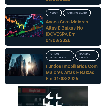
AÇÕES
RANKING DIÁRIO
Ações Com Maiores
Altas E Baixas No
IBOVESPA Em
04/08/2026
FUNDOS
RANKING
IMOBILIÁRIOS
DIÁRIO
Fundos Imobiliários Com
Maiores Altas E Baixas
Em 04/08/2026