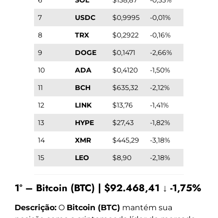
7
USDC
$0,9995
-0,01%
8
TRX
$0,2922
-0,16%
9
DOGE
$0,1471
-2,66%
10
ADA
$0,4120
-1,50%
11
BCH
$635,32
-2,12%
12
LINK
$13,76
-1,41%
13
HYPE
$27,43
-1,82%
14
XMR
$445,29
-3,18%
15
LEO
$8,90
-2,18%
1º – Bitcoin (BTC) | $92.468,41 ↓ -1,75%
Descrição:
O
Bitcoin (BTC)
mantém sua