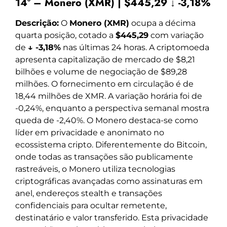
14º – Monero (XMR) | $445,29 ↓ -3,18%
Descrição:
O
Monero (XMR)
ocupa a décima
quarta posição, cotado a
$445,29
com variação
de
↓ -3,18%
nas últimas 24 horas. A criptomoeda
apresenta capitalização de mercado de $8,21
bilhões e volume de negociação de $89,28
milhões. O fornecimento em circulação é de
18,44 milhões de XMR. A variação horária foi de
-0,24%, enquanto a perspectiva semanal mostra
queda de -2,40%. O Monero destaca-se como
líder em privacidade e anonimato no
ecossistema cripto. Diferentemente do Bitcoin,
onde todas as transações são publicamente
rastreáveis, o Monero utiliza tecnologias
criptográficas avançadas como assinaturas em
anel, endereços stealth e transações
confidenciais para ocultar remetente,
destinatário e valor transferido. Esta privacidade