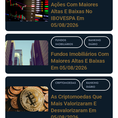
Ações Com Maiores
Altas E Baixas No
IBOVESPA Em
05/08/2026
FUNDOS
RANKING
IMOBILIÁRIOS
DIÁRIO
Fundos Imobiliários Com
Maiores Altas E Baixas
Em 05/08/2026
CRIPTOMOEDAS
RANKING
DIÁRIO
As Criptomoedas Que
Mais Valorizaram E
Desvalorizaram Em
05/08/2026