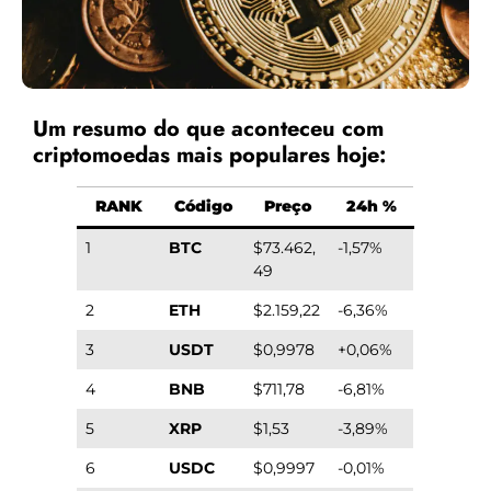
Um resumo do que aconteceu com
criptomoedas mais populares hoje:
RANK
Código
Preço
24h %
1
BTC
$73.462,
-1,57%
49
2
ETH
$2.159,22
-6,36%
3
USDT
$0,9978
+0,06%
4
BNB
$711,78
-6,81%
5
XRP
$1,53
-3,89%
6
USDC
$0,9997
-0,01%