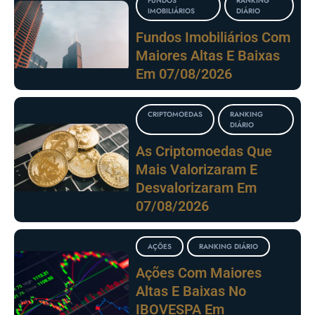
FUNDOS
RANKING
IMOBILIÁRIOS
DIÁRIO
Fundos Imobiliários Com
Maiores Altas E Baixas
Em 07/08/2026
CRIPTOMOEDAS
RANKING
DIÁRIO
As Criptomoedas Que
Mais Valorizaram E
Desvalorizaram Em
07/08/2026
AÇÕES
RANKING DIÁRIO
Ações Com Maiores
Altas E Baixas No
IBOVESPA Em