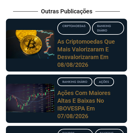
Outras Publicações
CRIPTOMOEDAS
RANKING
DIÁRIO
As Criptomoedas Que
Mais Valorizaram E
Desvalorizaram Em
08/08/2026
RANKING DIÁRIO
AÇÕES
Ações Com Maiores
Altas E Baixas No
IBOVESPA Em
07/08/2026