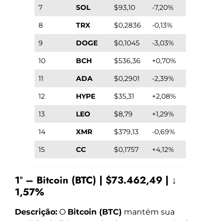
7
SOL
$93,10
-7,20%
8
TRX
$0,2836
-0,13%
9
DOGE
$0,1045
-3,03%
10
BCH
$536,36
+0,70%
11
ADA
$0,2901
-2,39%
12
HYPE
$35,31
+2,08%
13
LEO
$8,79
+1,29%
14
XMR
$379,13
-0,69%
15
CC
$0,1757
+4,12%
1º – Bitcoin (BTC) | $73.462,49 | ↓
1,57%
Descrição:
O
Bitcoin (BTC)
mantém sua