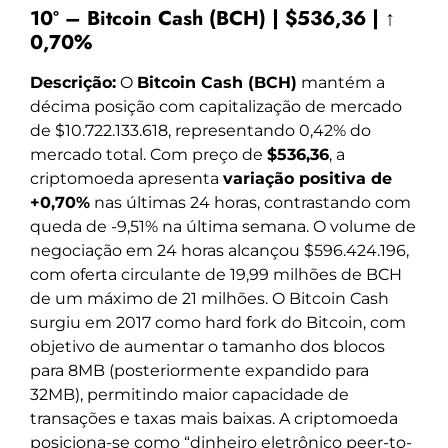
10º – Bitcoin Cash (BCH) | $536,36 | ↑
0,70%
Descrição:
O
Bitcoin Cash (BCH)
mantém a
décima posição com capitalização de mercado
de $10.722.133.618, representando 0,42% do
mercado total. Com preço de
$536,36
, a
criptomoeda apresenta
variação positiva de
+0,70%
nas últimas 24 horas, contrastando com
queda de -9,51% na última semana. O volume de
negociação em 24 horas alcançou $596.424.196,
com oferta circulante de 19,99 milhões de BCH
de um máximo de 21 milhões. O Bitcoin Cash
surgiu em 2017 como hard fork do Bitcoin, com
objetivo de aumentar o tamanho dos blocos
para 8MB (posteriormente expandido para
32MB), permitindo maior capacidade de
transações e taxas mais baixas. A criptomoeda
posiciona-se como “dinheiro eletrônico peer-to-