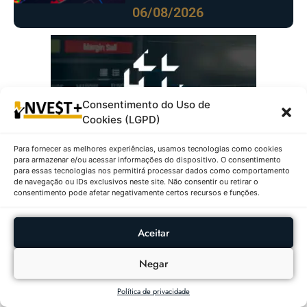
06/08/2026
Consentimento do Uso de
Cookies (LGPD)
Para fornecer as melhores experiências, usamos tecnologias como cookies
para armazenar e/ou acessar informações do dispositivo. O consentimento
para essas tecnologias nos permitirá processar dados como comportamento
de navegação ou IDs exclusivos neste site. Não consentir ou retirar o
consentimento pode afetar negativamente certos recursos e funções.
Mais Populares:
Aceitar
As Criptomoedas Que Mais
Valorizaram E Desvalorizaram
Negar
Em 08/08/2026
8 DE AGOSTO DE 2026
Política de privacidade