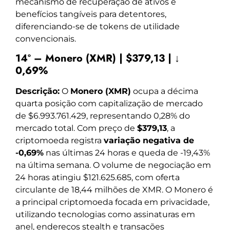
mecanismo de recuperação de ativos e
benefícios tangíveis para detentores,
diferenciando-se de tokens de utilidade
convencionais.
14º – Monero (XMR) | $379,13 | ↓
0,69%
Descrição:
O
Monero (XMR)
ocupa a décima
quarta posição com capitalização de mercado
de $6.993.761.429, representando 0,28% do
mercado total. Com preço de
$379,13
, a
criptomoeda registra
variação negativa de
-0,69%
nas últimas 24 horas e queda de -19,43%
na última semana. O volume de negociação em
24 horas atingiu $121.625.685, com oferta
circulante de 18,44 milhões de XMR. O Monero é
a principal criptomoeda focada em privacidade,
utilizando tecnologias como assinaturas em
anel, endereços stealth e transações