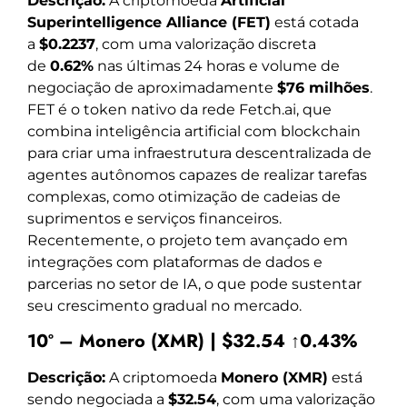
Descrição:
A criptomoeda
Artificial
Superintelligence Alliance (FET)
está cotada
a
$0.2237
, com uma valorização discreta
de
0.62%
nas últimas 24 horas e volume de
negociação de aproximadamente
$76 milhões
.
FET é o token nativo da rede Fetch.ai, que
combina inteligência artificial com blockchain
para criar uma infraestrutura descentralizada de
agentes autônomos capazes de realizar tarefas
complexas, como otimização de cadeias de
suprimentos e serviços financeiros.
Recentemente, o projeto tem avançado em
integrações com plataformas de dados e
parcerias no setor de IA, o que pode sustentar
seu crescimento gradual no mercado.
10º – Monero (XMR) | $32.54 ↑0.43%
Descrição:
A criptomoeda
Monero (XMR)
está
sendo negociada a
$32.54
, com uma valorização