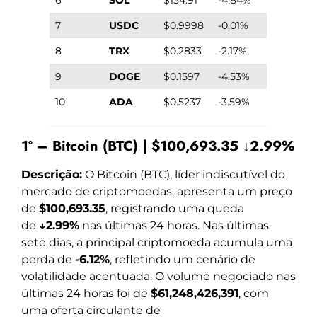
7
USDC
$0.9998
-0.01%
8
TRX
$0.2833
-2.17%
9
DOGE
$0.1597
-4.53%
10
ADA
$0.5237
-3.59%
1º – Bitcoin (BTC) | $100,693.35 ↓2.99%
Descrição:
O Bitcoin (BTC), líder indiscutível do
mercado de criptomoedas, apresenta um preço
de
$100,693.35
, registrando uma queda
de
↓2.99%
nas últimas 24 horas. Nas últimas
sete dias, a principal criptomoeda acumula uma
perda de
-6.12%
, refletindo um cenário de
volatilidade acentuada. O volume negociado nas
últimas 24 horas foi de
$61,248,426,391
, com
uma oferta circulante de