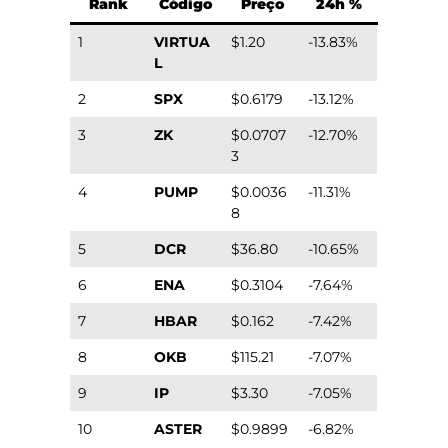
Rank
Código
Preço
24h %
1
VIRTUA
$1.20
-13.83%
L
2
SPX
$0.6179
-13.12%
3
ZK
$0.0707
-12.70%
3
4
PUMP
$0.0036
-11.31%
8
5
DCR
$36.80
-10.65%
6
ENA
$0.3104
-7.64%
7
HBAR
$0.162
-7.42%
8
OKB
$115.21
-7.07%
9
IP
$3.30
-7.05%
10
ASTER
$0.9899
-6.82%