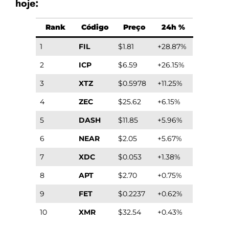
hoje:
Rank
Código
Preço
24h %
1
FIL
$1.81
+28.87%
2
ICP
$6.59
+26.15%
3
XTZ
$0.5978
+11.25%
4
ZEC
$25.62
+6.15%
5
DASH
$11.85
+5.96%
6
NEAR
$2.05
+5.67%
7
XDC
$0.053
+1.38%
8
APT
$2.70
+0.75%
9
FET
$0.2237
+0.62%
10
XMR
$32.54
+0.43%