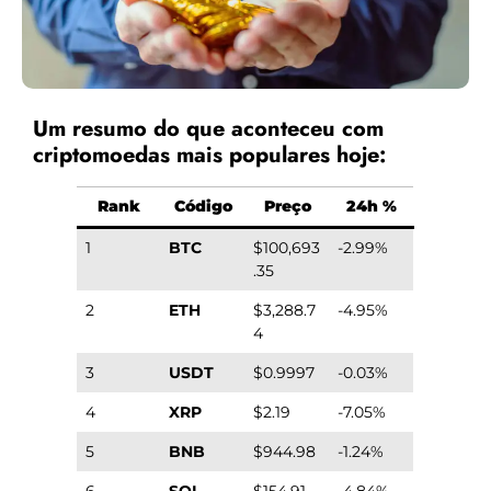
Um resumo do que aconteceu com
criptomoedas mais populares hoje:
Rank
Código
Preço
24h %
1
BTC
$100,693
-2.99%
.35
2
ETH
$3,288.7
-4.95%
4
3
USDT
$0.9997
-0.03%
4
XRP
$2.19
-7.05%
5
BNB
$944.98
-1.24%
6
SOL
$154.91
-4.84%