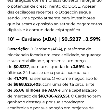
estratégicas com empresas do setor, reforçando
o potencial de crescimento do DOGE. Apesar
das oscilações recentes, o Dogecoin segue
sendo uma opção atraente para investidores
que buscam exposição ao setor de pagamentos
digitais e à comunidade criptográfica.
10º – Cardano (ADA) | $0.5237 ↓3.59%
Descrição:
O Cardano (ADA), plataforma de
blockchain focada em escalabilidade, segurança
e sustentabilidade, apresenta um preço
de
$0.5237
, com uma queda de
↓3.59%
nas
últimas 24 horas e uma perda acumulada
de
-11.70%
na semana. O volume negociado foi
de
$868,625,405
, com uma oferta circulante
de
35.86 bilhões de ADA
e uma capitalização
de mercado de
$18,786,429,551
. O Cardano tem
ganhado destaque por sua abordagem
acadêmica e por sua adoção em projetos de