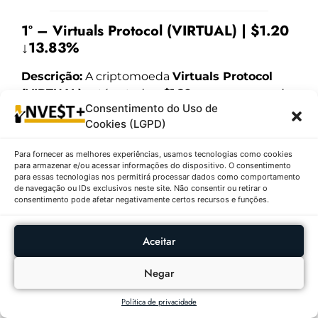
1º – Virtuals Protocol (VIRTUAL) | $1.20
↓13.83%
Descrição:
A criptomoeda
Virtuals Protocol
(VIRTUAL)
está cotada a
$1.20
, com uma queda
Consentimento do Uso de
expressiva de
13.83%
nas últimas 24 horas e
Cookies (LGPD)
volume de negociação de
$340,649,404
. O
Virtuals Protocol é um projeto que busca
Para fornecer as melhores experiências, usamos tecnologias como cookies
oferecer soluções inovadoras em blockchain,
para armazenar e/ou acessar informações do dispositivo. O consentimento
para essas tecnologias nos permitirá processar dados como comportamento
focando em interoperabilidade e contratos
de navegação ou IDs exclusivos neste site. Não consentir ou retirar o
inteligentes, embora ainda seja pouco
consentimento pode afetar negativamente certos recursos e funções.
conhecido no mercado global. A recente
desvalorização pode refletir a volatilidade do
Aceitar
mercado cripto, especialmente em tokens
emergentes. Apesar disso, o alto volume indica
Negar
interesse ativo dos investidores. Projetos como
o Virtuals Protocol tentam se posicionar em um
Política de privacidade
mercado competitivo, buscando parcerias e