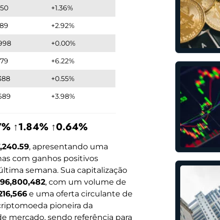
.50
+1.36%
.89
+2.92%
998
+0.00%
179
+6.22%
388
+0.55%
689
+3.98%
.17% ↑1.84% ↑0.64%
7,240.59
, apresentando uma
mas com ganhos positivos
última semana. Sua capitalização
396,800,482
, com um volume de
216,566
e uma oferta circulante de
 criptomoeda pioneira da
 de mercado, sendo referência para