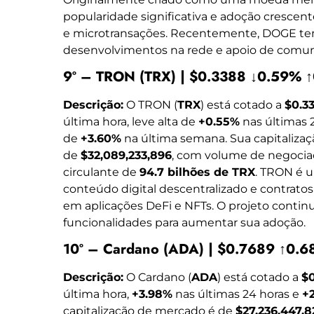
popularidade significativa e adoção cresc
e microtransações. Recentemente, DOGE te
desenvolvimentos na rede e apoio de comun
9º – TRON (TRX) | $0.3388 ↓0.59% 
Descrição:
O TRON (
TRX
) está cotado a
$0.3
última hora, leve alta de
+0.55%
nas últimas 2
de
+3.60%
na última semana. Sua capitaliza
de
$32,089,233,896
, com volume de negoci
circulante de
94.7 bilhões de TRX
. TRON é 
conteúdo digital descentralizado e contratos
em aplicações DeFi e NFTs. O projeto continu
funcionalidades para aumentar sua adoção.
10º – Cardano (ADA) | $0.7689 ↑0.
Descrição:
O Cardano (
ADA
) está cotado a
$
última hora,
+3.98%
nas últimas 24 horas e
+
capitalização de mercado é de
$27,236,447,8