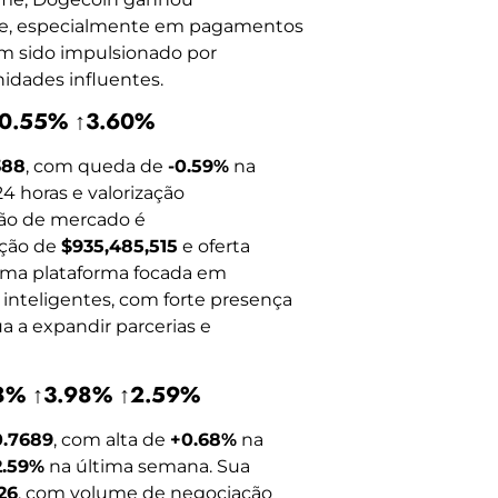
ente, especialmente em pagamentos
m sido impulsionado por
idades influentes.
↑0.55% ↑3.60%
388
, com queda de
-0.59%
na
4 horas e valorização
ção de mercado é
ação de
$935,485,515
e oferta
uma plataforma focada em
 inteligentes, com forte presença
a a expandir parcerias e
68% ↑3.98% ↑2.59%
0.7689
, com alta de
+0.68%
na
2.59%
na última semana. Sua
26
, com volume de negociação