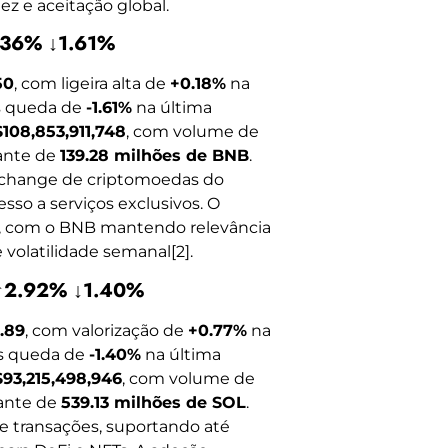
z e aceitação global.
.36% ↓1.61%
50
, com ligeira alta de
+0.18%
na
s queda de
-1.61%
na última
$108,853,911,748
, com volume de
lante de
139.28 milhões de BNB
.
exchange de criptomoedas do
so a serviços exclusivos. O
r, com o BNB mantendo relevância
 volatilidade semanal[2].
 ↑2.92% ↓1.40%
.89
, com valorização de
+0.77%
na
as queda de
-1.40%
na última
$93,215,498,946
, com volume de
lante de
539.13 milhões de SOL
.
de transações, suportando até