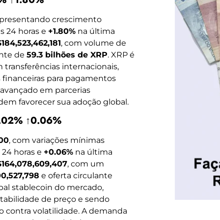
apresentando crescimento
s 24 horas e
+1.80%
na última
$184,523,462,181
, com volume de
ante de
59.3 bilhões de XRP
. XRP é
 transferências internacionais,
s financeiras para pagamentos
 avançado em parcerias
odem favorecer sua adoção global.
↑0.02% ↑0.06%
.00
, com variações mínimas
 24 horas e
+0.06%
na última
$164,078,609,407
, com um
00,527,798
e oferta circulante
cipal stablecoin do mercado,
tabilidade de preço e sendo
o contra volatilidade. A demanda