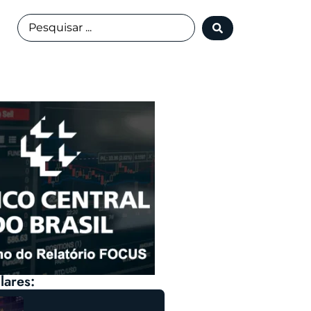
lares: