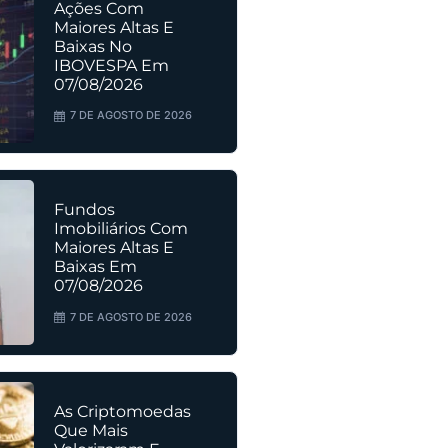
Ações Com
Maiores Altas E
Baixas No
IBOVESPA Em
07/08/2026
7 DE AGOSTO DE 2026
Fundos
Imobiliários Com
Maiores Altas E
Baixas Em
07/08/2026
7 DE AGOSTO DE 2026
As Criptomoedas
Que Mais