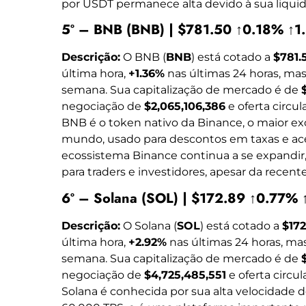
por USDT permanece alta devido à sua liquide
5º – BNB (BNB) | $781.50 ↑0.18% ↑1
Descrição:
O BNB (
BNB
) está cotado a
$781.
última hora,
+1.36%
nas últimas 24 horas, ma
semana. Sua capitalização de mercado é de
negociação de
$2,065,106,386
e oferta circu
BNB é o token nativo da Binance, o maior 
mundo, usado para descontos em taxas e aces
ecossistema Binance continua a se expandi
para traders e investidores, apesar da recente
6º – Solana (SOL) | $172.89 ↑0.77%
Descrição:
O Solana (
SOL
) está cotado a
$172
última hora,
+2.92%
nas últimas 24 horas, m
semana. Sua capitalização de mercado é de
negociação de
$4,725,485,551
e oferta circu
Solana é conhecida por sua alta velocidade 