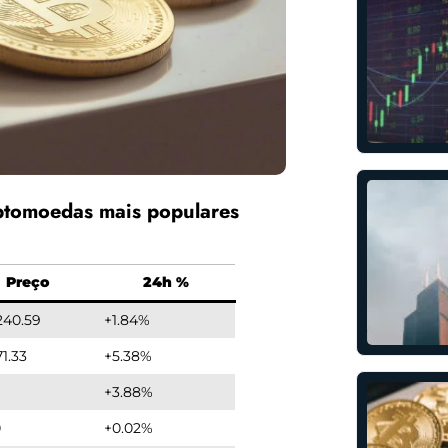
ptomoedas mais populares
Preço
24h %
,240.59
+1.84%
71.33
+5.38%
+3.88%
0
+0.02%