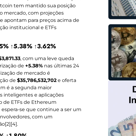
itcoin tem mantido sua posição
do mercado, com projeções
que apontam para preços acima de
ão institucional e ETFs
.25% ↑5.38% ↑3.62%
$3,871.33
, com uma leve queda
orização de
+5.38%
nas últimas 24
lização de mercado é
ação de
$35,786,532,702
e oferta
um é a segunda maior
s inteligentes e aplicações
ção de ETFs de Ethereum
e espera-se que continue a ser um
esenvolvedores, com um
o[2][4].
8% ↑1.80%