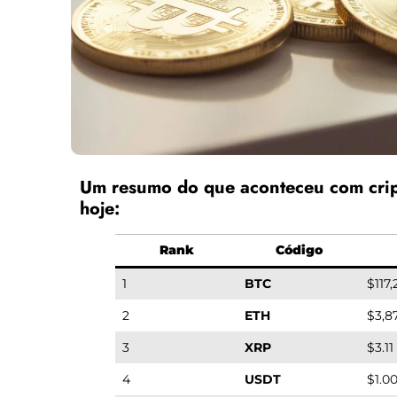
Um resumo do que aconteceu com cri
hoje:
Rank
Código
1
BTC
$117
2
ETH
$3,8
3
XRP
$3.11
4
USDT
$1.0