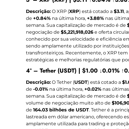
Descrição:
O XRP (
XRP
) está cotado a
$3.11
, 
de
+0.84%
na última hora,
+3.88%
nas última
semana. Sua capitalização de mercado é de
negociação de
$5,221,918,026
e oferta circul
conhecido por sua velocidade e eficiência em
sendo amplamente utilizado por instituiçõe
transfronteiriços. Recentemente, o XRP tem
estratégicas e melhorias regulatórias que p
4º – Tether (USDT) | $1.00 ↓0.01% 
Descrição:
O Tether (
USDT
) está cotado a
$1
de
-0.01%
na última hora,
+0.02%
nas últimas
semana. Sua capitalização de mercado é de
volume de negociação muito alto de
$106,9
de
164.03 bilhões de USDT
. Tether é a prin
lastreada em dólar americano, oferecendo es
amplamente utilizada para trading e proteçã