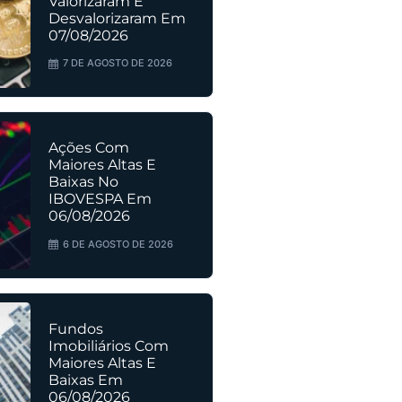
Valorizaram E
Desvalorizaram Em
07/08/2026
7 DE AGOSTO DE 2026
Ações Com
Maiores Altas E
Baixas No
IBOVESPA Em
06/08/2026
6 DE AGOSTO DE 2026
Fundos
Imobiliários Com
Maiores Altas E
Baixas Em
06/08/2026