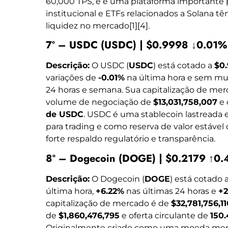
60,000 TPS, e é uma plataforma importante p
institucional e ETFs relacionados a Solana 
liquidez no mercado[1][4].
7º – USDC (USDC) | $0.9998 ↓0.01
Descrição:
O USDC (
USDC
) está cotado a
$0
variações de
-0.01%
na última hora e sem mud
24 horas e semana. Sua capitalização de me
volume de negociação de
$13,031,758,007
e 
de USDC
. USDC é uma stablecoin lastreada 
para trading e como reserva de valor estável
forte respaldo regulatório e transparência.
8º – Dogecoin (DOGE) | $0.2179 ↑0
Descrição:
O Dogecoin (
DOGE
) está cotado 
última hora,
+6.22%
nas últimas 24 horas e
+2
capitalização de mercado é de
$32,781,756,11
de
$1,860,476,795
e oferta circulante de
150
Originalmente criado como uma moeda me