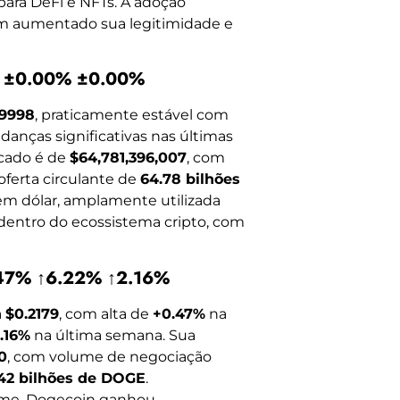
ara DeFi e NFTs. A adoção
têm aumentado sua legitimidade e
% ±0.00% ±0.00%
.9998
, praticamente estável com
anças significativas nas últimas
rcado é de
$64,781,396,007
, com
oferta circulante de
64.78 bilhões
em dólar, amplamente utilizada
 dentro do ecossistema cripto, com
.47% ↑6.22% ↑2.16%
a
$0.2179
, com alta de
+0.47%
na
.16%
na última semana. Sua
0
, com volume de negociação
.42 bilhões de DOGE
.
me, Dogecoin ganhou