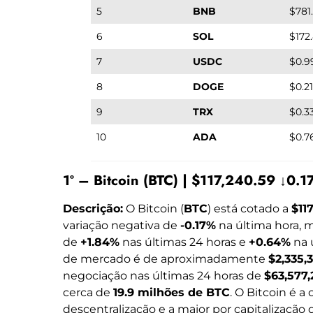
5
BNB
$781
6
SOL
$172
7
USDC
$0.9
8
DOGE
$0.2
9
TRX
$0.3
10
ADA
$0.7
1º – Bitcoin (BTC) | $117,240.59 ↓0
Descrição:
O Bitcoin (
BTC
) está cotado a
$11
variação negativa de
-0.17%
na última hora, 
de
+1.84%
nas últimas 24 horas e
+0.64%
na 
de mercado é de aproximadamente
$2,335,
negociação nas últimas 24 horas de
$63,577,
cerca de
19.9 milhões de BTC
. O Bitcoin é a
descentralização e a maior por capitalização