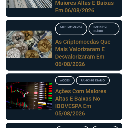
Maiores Altas E Baixas
Em 06/08/2026
CRIPTOMOEDAS
RANKING
DIÁRIO
As Criptomoedas Que
Mais Valorizaram E
Desvalorizaram Em
06/08/2026
AÇÕES
RANKING DIÁRIO
Ações Com Maiores
Altas E Baixas No
IBOVESPA Em
05/08/2026