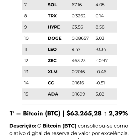
7
SOL
67.16
4.05
8
TRX
0.3262
0.14
9
HYPE
63.56
8.58
10
DOGE
0.08657
3.03
11
LEO
9.47
-0.34
12
ZEC
463.23
-10.97
13
XLM
0.2016
-0.46
14
CC
0.1616
-0.51
15
ADA
0.1699
5.82
1º – Bitcoin (BTC) | $63.265,28 ↑ 2,39%
Descrição:
O
Bitcoin (BTC)
consolidou-se como
o ativo digital de reserva de valor por excelência,