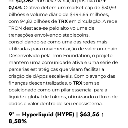
de
$0,3262
, com leve variação positiva de
↑
0,14%
. O ativo detém um market cap de $30,93
bilhões e volume diário de $494,64 milhões,
com 94,82 bilhões de
TRX
em circulação. A rede
TRON destaca-se pelo alto volume de
transações envolvendo stablecoins,
consolidando-se como uma das redes mais
utilizadas para movimentação de valor on-chain.
Desenvolvido pela Tron Foundation, o projeto
mantém uma comunidade ativa e uma série de
parcerias estratégicas que visam facilitar a
criação de dApps escaláveis. Com o avanço das
finanças descentralizadas, o
TRX
tem se
posicionado como um pilar essencial para a
liquidez global de tokens, otimizando o fluxo de
dados e valor dentro de seu ecossistema.
9º – Hyperliquid (HYPE) | $63,56 ↑
8,58%