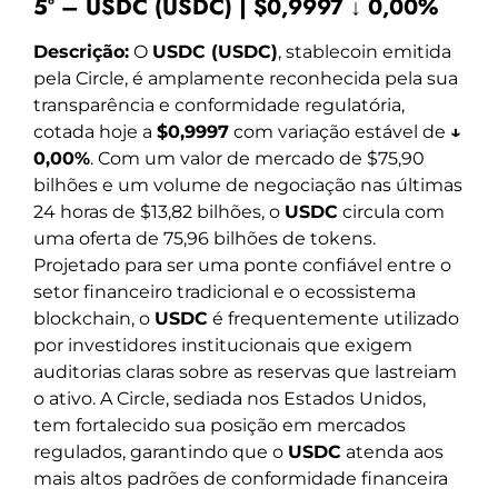
5º – USDC (USDC) | $0,9997 ↓ 0,00%
Descrição:
O
USDC (USDC)
, stablecoin emitida
pela Circle, é amplamente reconhecida pela sua
transparência e conformidade regulatória,
cotada hoje a
$0,9997
com variação estável de
↓
0,00%
. Com um valor de mercado de $75,90
bilhões e um volume de negociação nas últimas
24 horas de $13,82 bilhões, o
USDC
circula com
uma oferta de 75,96 bilhões de tokens.
Projetado para ser uma ponte confiável entre o
setor financeiro tradicional e o ecossistema
blockchain, o
USDC
é frequentemente utilizado
por investidores institucionais que exigem
auditorias claras sobre as reservas que lastreiam
o ativo. A Circle, sediada nos Estados Unidos,
tem fortalecido sua posição em mercados
regulados, garantindo que o
USDC
atenda aos
mais altos padrões de conformidade financeira