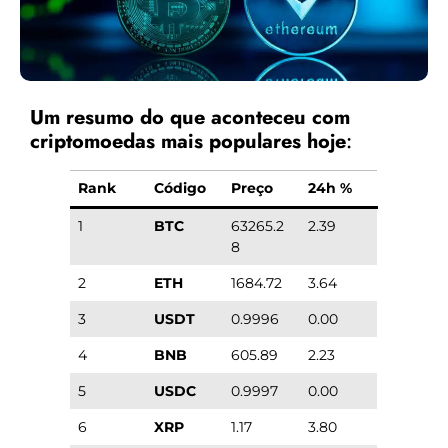
Um resumo do que aconteceu com
criptomoedas mais populares hoje
:
Rank
Código
Preço
24h %
1
BTC
63265.2
2.39
8
2
ETH
1684.72
3.64
3
USDT
0.9996
0.00
4
BNB
605.89
2.23
5
USDC
0.9997
0.00
6
XRP
1.17
3.80