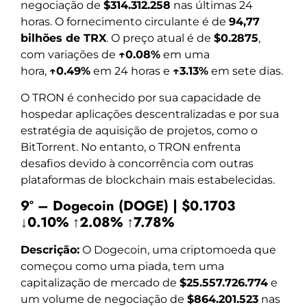
negociação de
$314.312.258
nas últimas 24
horas. O fornecimento circulante é de
94,77
bilhões de TRX
. O preço atual é de
$0.2875
,
com variações de
↑0.08%
em uma
hora,
↑0.49%
em 24 horas e
↑3.13%
em sete dias.
O TRON é conhecido por sua capacidade de
hospedar aplicações descentralizadas e por sua
estratégia de aquisição de projetos, como o
BitTorrent. No entanto, o TRON enfrenta
desafios devido à concorrência com outras
plataformas de blockchain mais estabelecidas.
9º – Dogecoin (DOGE) | $0.1703
↓0.10% ↑2.08% ↑7.78%
Descrição:
O Dogecoin, uma criptomoeda que
começou como uma piada, tem uma
capitalização de mercado de
$25.557.726.774
e
um volume de negociação de
$864.201.523
nas