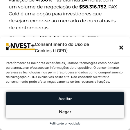
um volume de negociação de
$58.316.752
. PAX
Gold é uma opção para investidores que
desejam expor-se ao mercado de ouro através
de criptomoedas.
5º – Sonic (S) | $0,3034 ↓0,97%
Consentimento do Uso de
Descrição:
Infelizmente, não há informações
Cookies (LGPD)
disponíveis sobre a criptomoeda Sonic,
Para fornecer as melhores experiências, usamos tecnologias como cookies
incluindo seu propósito ou desenvolvimentos
para armazenar e/ou acessar informações do dispositivo. O consentimento
recentes. O
código S
tem um preço atual
para essas tecnologias nos permitirá processar dados como comportamento
de navegação ou IDs exclusivos neste site. Não consentir ou retirar o
de
$0,3034
e uma variação de
↓0,97%
nas
consentimento pode afetar negativamente certos recursos e funções.
últimas 24 horas, com um volume de
negociação de
$60.549.259
. Sem informações
Aceitar
adicionais, é difícil fornecer um resumo
detalhado sobre essa criptomoeda.
Negar
6º – Tether Gold (XAUt) | $3.301,72
↓0,95%
Política de privacidade