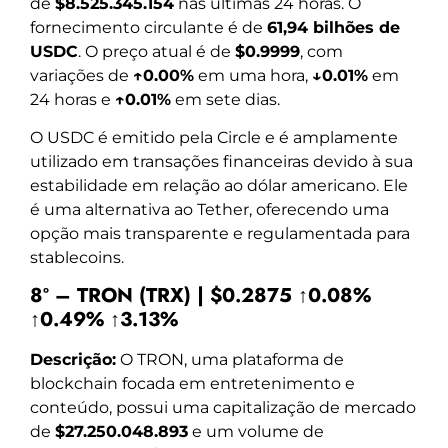
de
$8.525.345.154
nas últimas 24 horas. O
fornecimento circulante é de
61,94 bilhões de
USDC
. O preço atual é de
$0.9999
, com
variações de
↑0.00%
em uma hora,
↓0.01%
em
24 horas e
↑0.01%
em sete dias.
O USDC é emitido pela Circle e é amplamente
utilizado em transações financeiras devido à sua
estabilidade em relação ao dólar americano. Ele
é uma alternativa ao Tether, oferecendo uma
opção mais transparente e regulamentada para
stablecoins.
8º – TRON (TRX) | $0.2875 ↑0.08%
↑0.49% ↑3.13%
Descrição:
O TRON, uma plataforma de
blockchain focada em entretenimento e
conteúdo, possui uma capitalização de mercado
de
$27.250.048.893
e um volume de