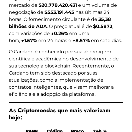
mercado de
$20.778.420.431
e um volume de
negociação de
$553.191.445
nas últimas 24
horas. O fornecimento circulante é de
35,38
bilhões de ADA
. O preço atual é de
$0.5872
,
com variações de
↓0.26%
em uma
hora,
↑1.57%
em 24 horas e
↑8.57%
em sete dias.
O Cardano é conhecido por sua abordagem
científica e acadêmica no desenvolvimento de
sua tecnologia blockchain. Recentemente, o
Cardano tem sido destacado por suas
atualizações, como a implementação de
contratos inteligentes, que visam melhorar a
eficiência e a adopção da plataforma.
As Criptomoedas que mais valorizam
hoje:
RANK
Código
Preço
24h %