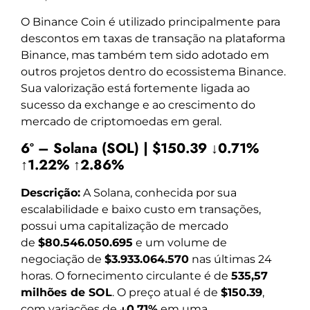
O Binance Coin é utilizado principalmente para
descontos em taxas de transação na plataforma
Binance, mas também tem sido adotado em
outros projetos dentro do ecossistema Binance.
Sua valorização está fortemente ligada ao
sucesso da exchange e ao crescimento do
mercado de criptomoedas em geral.
6º – Solana (SOL) | $150.39 ↓0.71%
↑1.22% ↑2.86%
Descrição:
A Solana, conhecida por sua
escalabilidade e baixo custo em transações,
possui uma capitalização de mercado
de
$80.546.050.695
e um volume de
negociação de
$3.933.064.570
nas últimas 24
horas. O fornecimento circulante é de
535,57
milhões de SOL
. O preço atual é de
$150.39
,
com variações de
↓0.71%
em uma