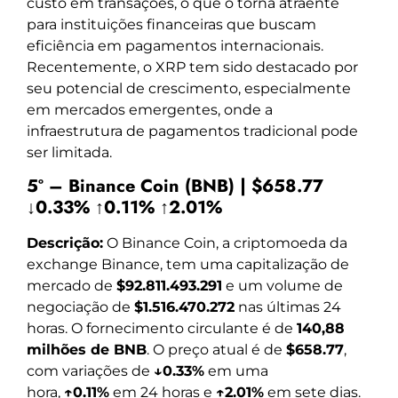
custo em transações, o que o torna atraente
para instituições financeiras que buscam
eficiência em pagamentos internacionais.
Recentemente, o XRP tem sido destacado por
seu potencial de crescimento, especialmente
em mercados emergentes, onde a
infraestrutura de pagamentos tradicional pode
ser limitada.
5º – Binance Coin (BNB) | $658.77
↓0.33% ↑0.11% ↑2.01%
Descrição:
O Binance Coin, a criptomoeda da
exchange Binance, tem uma capitalização de
mercado de
$92.811.493.291
e um volume de
negociação de
$1.516.470.272
nas últimas 24
horas. O fornecimento circulante é de
140,88
milhões de BNB
. O preço atual é de
$658.77
,
com variações de
↓0.33%
em uma
hora,
↑0.11%
em 24 horas e
↑2.01%
em sete dias.