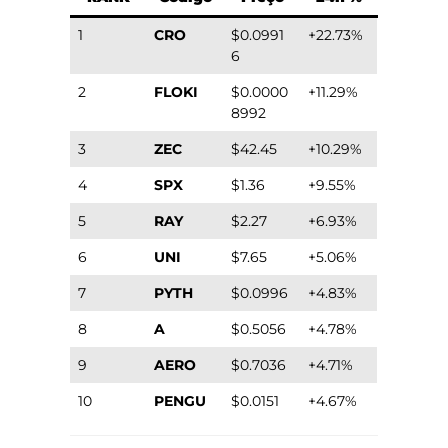
1
CRO
$0.0991
+22.73%
6
2
FLOKI
$0.0000
+11.29%
8992
3
ZEC
$42.45
+10.29%
4
SPX
$1.36
+9.55%
5
RAY
$2.27
+6.93%
6
UNI
$7.65
+5.06%
7
PYTH
$0.0996
+4.83%
8
A
$0.5056
+4.78%
9
AERO
$0.7036
+4.71%
10
PENGU
$0.0151
+4.67%