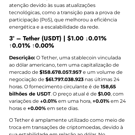
atenção devido às suas atualizações
tecnológicas, como a transição para a prova de
participação (PoS), que melhorou a eficiência
energética e a escalabilidade da rede.
3º – Tether (USDT) | $1.00 ↓0.01%
↑0.01% ↑0.00%
Descrição:
O Tether, uma stablecoin vinculada
ao dólar americano, tem uma capitalização de
mercado de
$158.678.057.957
e um volume de
negociação de
$61.797.038.923
nas últimas 24
horas. O fornecimento circulante é de
158,65
bilhões de USDT
. O preço atual é de
$1.00
, com
variações de
↓0.01%
em uma hora,
↑0.01%
em 24
horas e
↑0.00%
em sete dias.
O Tether é amplamente utilizado como meio de
troca em transações de criptomoedas, devido à
sua estabilidade em relação ao dólar. No