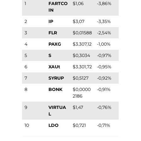
1
FARTCO
$1,06
-3,86%
IN
2
IP
$3,07
-3,35%
3
FLR
$0,01588
-2,54%
4
PAXG
$3.307,12
-1,00%
5
S
$0,3034
-0,97%
6
XAUt
$3.301,72
-0,95%
7
SYRUP
$0,5127
-0,92%
8
BONK
$0,0000
-0,91%
2186
9
VIRTUA
$1,47
-0,76%
L
10
LDO
$0,721
-0,71%