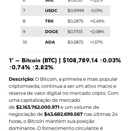
7
USDC
$0,9999
-0,01%
8
TRX
$0,2875
+0,49%
9
DOGE
$0,1703
+2,08%
10
ADA
$0,5872
+1,57%
1º – Bitcoin (BTC) | $108,789.14 ↑0.03%
↑0.74% ↑2.82%
Descrição:
O Bitcoin, a primeira e mais popular
criptomoeda, continua a ser um ativo macro e
reserva de valor digital no mercado cripto. Com
uma capitalização de mercado
de
$2.163.762.000.971
e um volume de
negociação de
$43.682.699.567
nas últimas 24
horas, o Bitcoin mantém sua posição
dominante. O fornecimento circulante é