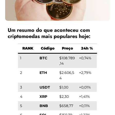
Um resumo do que aconteceu com
criptomoedas mais populares hoje:
RANK
Código
Preço
24h %
1
BTC
$108.789
+0,74%
,14
2
ETH
$2.606,5
+2,79%
4
3
USDT
$1,00
+0,01%
4
XRP
$2,30
+1,41%
5
BNB
$658,77
+0,11%
6
SOL
$150,39
+1,22%