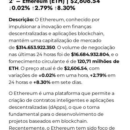
2º – Ethereum (ETH) | $2,606.54
↓0.02% ↑2.79% ↑8.30%
Descrição:
O Ethereum, conhecido por
impulsionar a inovação em finanças
descentralizadas e aplicações blockchain,
mantém uma capitalização de mercado
de
$314.653.922.350
. O volume de negociação
nas últimas 24 horas foi de
$16.684.932.804
, e o
fornecimento circulante é de
120,71 milhões de
ETH
. O preço atual é de
$2,606.54
, com
variações de
↓0.02%
em uma hora,
↑2.79%
em
24 horas e
↑8.30%
em sete dias.
O Ethereum é uma plataforma que permite a
criação de contratos inteligentes e aplicações
descentralizadas (dApps), o que o torna
fundamental para o desenvolvimento de
projetos baseados em blockchain.
Recentemente, o Ethereum tem sido foco de