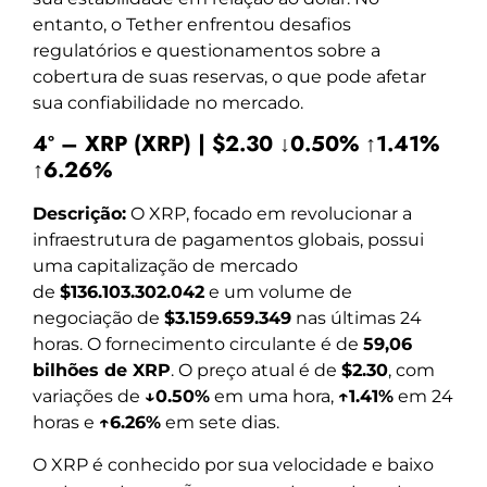
entanto, o Tether enfrentou desafios
regulatórios e questionamentos sobre a
cobertura de suas reservas, o que pode afetar
sua confiabilidade no mercado.
4º – XRP (XRP) | $2.30 ↓0.50% ↑1.41%
↑6.26%
Descrição:
O XRP, focado em revolucionar a
infraestrutura de pagamentos globais, possui
uma capitalização de mercado
de
$136.103.302.042
e um volume de
negociação de
$3.159.659.349
nas últimas 24
horas. O fornecimento circulante é de
59,06
bilhões de XRP
. O preço atual é de
$2.30
, com
variações de
↓0.50%
em uma hora,
↑1.41%
em 24
horas e
↑6.26%
em sete dias.
O XRP é conhecido por sua velocidade e baixo