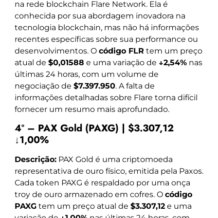
na rede blockchain Flare Network. Ela é
conhecida por sua abordagem inovadora na
tecnologia blockchain, mas não há informações
recentes específicas sobre sua performance ou
desenvolvimentos. O
código FLR
tem um preço
atual de
$0,01588
e uma variação de
↓2,54%
nas
últimas 24 horas, com um volume de
negociação de
$7.397.950
. A falta de
informações detalhadas sobre Flare torna difícil
fornecer um resumo mais aprofundado.
4º – PAX Gold (PAXG) | $3.307,12
↓1,00%
Descrição:
PAX Gold é uma criptomoeda
representativa de ouro físico, emitida pela Paxos.
Cada token PAXG é respaldado por uma onça
troy de ouro armazenado em cofres. O
código
PAXG
tem um preço atual de
$3.307,12
e uma
variação de
↓1,00%
nas últimas 24 horas, com