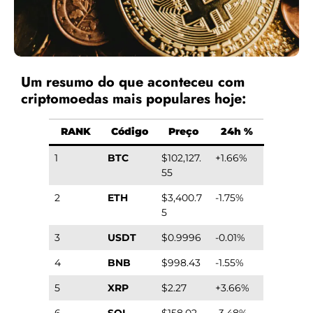
Um resumo do que aconteceu com
criptomoedas mais populares hoje:
RANK
Código
Preço
24h %
1
BTC
$102,127.
+1.66%
55
2
ETH
$3,400.7
-1.75%
5
3
USDT
$0.9996
-0.01%
4
BNB
$998.43
-1.55%
5
XRP
$2.27
+3.66%
6
SOL
$158.02
-3.48%