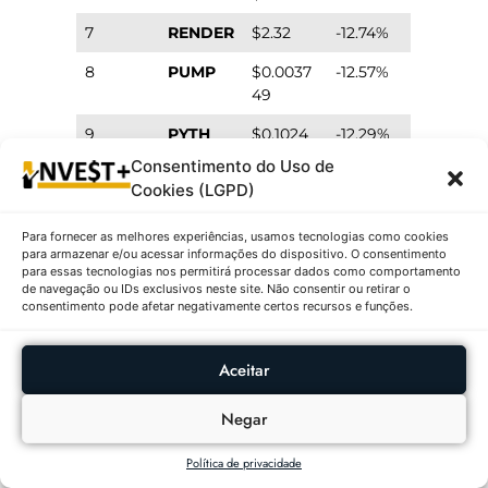
7
RENDER
$2.32
-12.74%
8
PUMP
$0.0037
-12.57%
49
9
PYTH
$0.1024
-12.29%
Consentimento do Uso de
10
TAO
$367.75
-10.71%
Cookies (LGPD)
1º – Dash (DASH) | $78.82 ↓25.49%
Para fornecer as melhores experiências, usamos tecnologias como cookies
para armazenar e/ou acessar informações do dispositivo. O consentimento
para essas tecnologias nos permitirá processar dados como comportamento
Descrição:
Dash (DASH) ocupa a primeira
de navegação ou IDs exclusivos neste site. Não consentir ou retirar o
consentimento pode afetar negativamente certos recursos e funções.
posição neste ranking com um preço
de
$78.82
e uma variação negativa
de
-25.49%
nas últimas 24 horas, registrando um
Aceitar
volume de negociação de
$778,083,124
. Dash é
uma criptomoeda focada em privacidade e
Negar
velocidade de transações, sendo considerada
Política de privacidade
uma das pioneiras no segmento de moedas