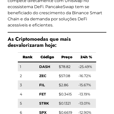
compete diretamente com Uniswap no
ecossistema DeFi. PancakeSwap tem se
beneficiado do crescimento da Binance Smart
Chain e da demanda por soluções DeFi
acessíveis e eficientes.
As Criptomoedas que mais
desvalorizaram hoje:
Rank
Código
Preço
24h %
1
DASH
$78.82
-25.49%
2
ZEC
$57.08
-16.72%
3
FIL
$2.86
-15.67%
4
FET
$0.3415
-13.19%
5
STRK
$0.1321
-13.01%
6
SPX
$0.6619
-12.90%