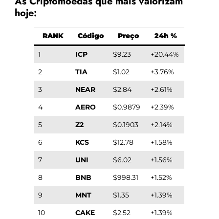
As Criptomoedas que mais valorizam
hoje:
RANK
Código
Preço
24h %
1
ICP
$9.23
+20.44%
2
TIA
$1.02
+3.76%
3
NEAR
$2.84
+2.61%
4
AERO
$0.9879
+2.39%
5
Z2
$0.1903
+2.14%
6
KCS
$12.78
+1.58%
7
UNI
$6.02
+1.56%
8
BNB
$998.31
+1.52%
9
MNT
$1.35
+1.39%
10
CAKE
$2.52
+1.39%