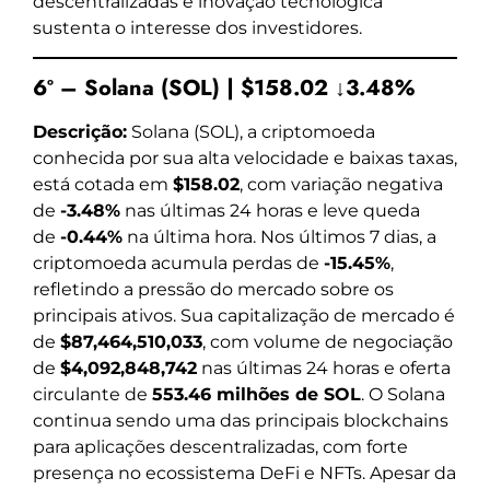
descentralizadas e inovação tecnológica
sustenta o interesse dos investidores.
6º – Solana (SOL) | $158.02 ↓3.48%
Descrição:
Solana (SOL), a criptomoeda
conhecida por sua alta velocidade e baixas taxas,
está cotada em
$158.02
, com variação negativa
de
-3.48%
nas últimas 24 horas e leve queda
de
-0.44%
na última hora. Nos últimos 7 dias, a
criptomoeda acumula perdas de
-15.45%
,
refletindo a pressão do mercado sobre os
principais ativos. Sua capitalização de mercado é
de
$87,464,510,033
, com volume de negociação
de
$4,092,848,742
nas últimas 24 horas e oferta
circulante de
553.46 milhões de SOL
. O Solana
continua sendo uma das principais blockchains
para aplicações descentralizadas, com forte
presença no ecossistema DeFi e NFTs. Apesar da