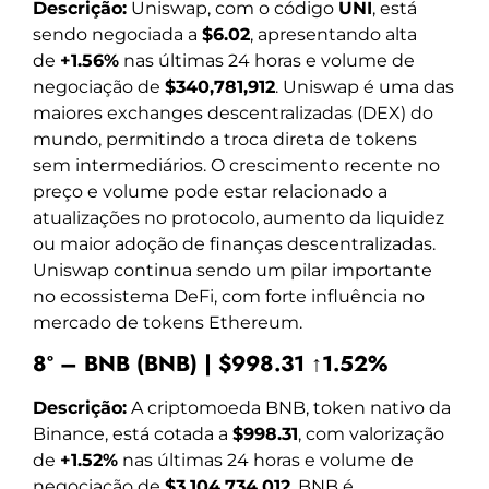
Descrição:
Uniswap, com o código
UNI
, está
sendo negociada a
$6.02
, apresentando alta
de
+1.56%
nas últimas 24 horas e volume de
negociação de
$340,781,912
. Uniswap é uma das
maiores exchanges descentralizadas (DEX) do
mundo, permitindo a troca direta de tokens
sem intermediários. O crescimento recente no
preço e volume pode estar relacionado a
atualizações no protocolo, aumento da liquidez
ou maior adoção de finanças descentralizadas.
Uniswap continua sendo um pilar importante
no ecossistema DeFi, com forte influência no
mercado de tokens Ethereum.
8º – BNB (BNB) | $998.31 ↑1.52%
Descrição:
A criptomoeda BNB, token nativo da
Binance, está cotada a
$998.31
, com valorização
de
+1.52%
nas últimas 24 horas e volume de
negociação de
$3,104,734,012
. BNB é