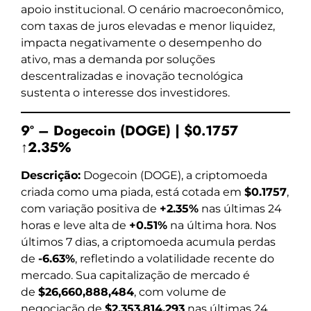
apoio institucional. O cenário macroeconômico,
com taxas de juros elevadas e menor liquidez,
impacta negativamente o desempenho do
ativo, mas a demanda por soluções
descentralizadas e inovação tecnológica
sustenta o interesse dos investidores.
9º – Dogecoin (DOGE) | $0.1757
↑2.35%
Descrição:
Dogecoin (DOGE), a criptomoeda
criada como uma piada, está cotada em
$0.1757
,
com variação positiva de
+2.35%
nas últimas 24
horas e leve alta de
+0.51%
na última hora. Nos
últimos 7 dias, a criptomoeda acumula perdas
de
-6.63%
, refletindo a volatilidade recente do
mercado. Sua capitalização de mercado é
de
$26,660,888,484
, com volume de
negociação de
$2,353,814,293
nas últimas 24