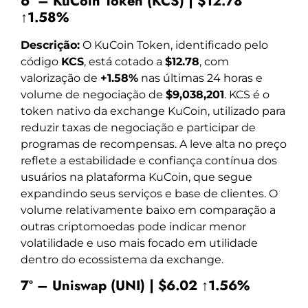
6º – KuCoin Token (KCS) | $12.78
↑1.58%
Descrição:
O KuCoin Token, identificado pelo
código
KCS
, está cotado a
$12.78
, com
valorização de
+1.58%
nas últimas 24 horas e
volume de negociação de
$9,038,201
. KCS é o
token nativo da exchange KuCoin, utilizado para
reduzir taxas de negociação e participar de
programas de recompensas. A leve alta no preço
reflete a estabilidade e confiança contínua dos
usuários na plataforma KuCoin, que segue
expandindo seus serviços e base de clientes. O
volume relativamente baixo em comparação a
outras criptomoedas pode indicar menor
volatilidade e uso mais focado em utilidade
dentro do ecossistema da exchange.
7º – Uniswap (UNI) | $6.02 ↑1.56%