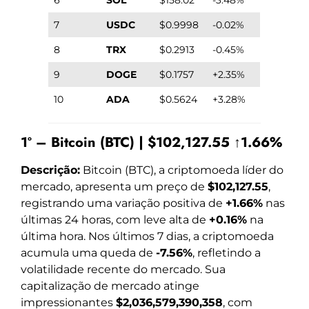
7
USDC
$0.9998
-0.02%
8
TRX
$0.2913
-0.45%
9
DOGE
$0.1757
+2.35%
10
ADA
$0.5624
+3.28%
1º – Bitcoin (BTC) | $102,127.55 ↑1.66%
Descrição:
Bitcoin (BTC), a criptomoeda líder do
mercado, apresenta um preço de
$102,127.55
,
registrando uma variação positiva de
+1.66%
nas
últimas 24 horas, com leve alta de
+0.16%
na
última hora. Nos últimos 7 dias, a criptomoeda
acumula uma queda de
-7.56%
, refletindo a
volatilidade recente do mercado. Sua
capitalização de mercado atinge
impressionantes
$2,036,579,390,358
, com