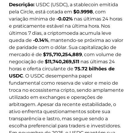
Descrição:
USDC (USDC), a stablecoin emitida
pela Circle, está cotada em
$0.9998
, com
variação mínima de
-0.02%
nas últimas 24 horas
e praticamente estável na última hora. Nos
últimos 7 dias, a criptomoeda acumula leve
queda de
-0.14%
, mantendo-se próxima ao valor
de paridade com o dólar. Sua capitalização de
mercado é de
$75,710,254,889
, com volume de
negociação de
$11,740,269,511
nas últimas 24
horas e oferta circulante de
75.72 bilhões de
USDC
. O USDC desempenha papel
fundamental como reserva de valor e meio de
troca no ecossistema cripto, sendo amplamente
utilizado em exchanges e operações de
arbitragem. Apesar da recente estabilidade, o
ativo enfrenta questionamentos sobre sua
transparência e lastro, mas segue sendo a
escolha preferencial para traders e investidores.
Em novembro de 2025, o USDC mantém sua