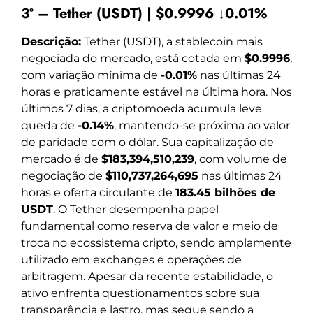
3º – Tether (USDT) | $0.9996 ↓0.01%
Descrição:
Tether (USDT), a stablecoin mais
negociada do mercado, está cotada em
$0.9996
,
com variação mínima de
-0.01%
nas últimas 24
horas e praticamente estável na última hora. Nos
últimos 7 dias, a criptomoeda acumula leve
queda de
-0.14%
, mantendo-se próxima ao valor
de paridade com o dólar. Sua capitalização de
mercado é de
$183,394,510,239
, com volume de
negociação de
$110,737,264,695
nas últimas 24
horas e oferta circulante de
183.45 bilhões de
USDT
. O Tether desempenha papel
fundamental como reserva de valor e meio de
troca no ecossistema cripto, sendo amplamente
utilizado em exchanges e operações de
arbitragem. Apesar da recente estabilidade, o
ativo enfrenta questionamentos sobre sua
transparência e lastro, mas segue sendo a