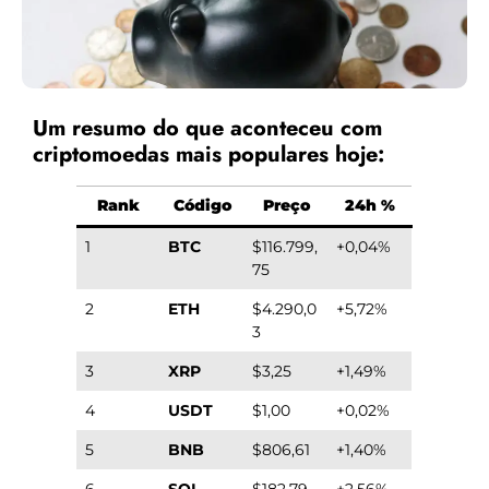
Um resumo do que aconteceu com
criptomoedas mais populares hoje:
Rank
Código
Preço
24h %
1
BTC
$116.799,
+0,04%
75
2
ETH
$4.290,0
+5,72%
3
3
XRP
$3,25
+1,49%
4
USDT
$1,00
+0,02%
5
BNB
$806,61
+1,40%
6
SOL
$182,79
+2,56%