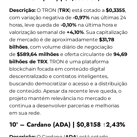
Descrição:
O TRON (
TRX
) está cotado a
$0,3355
,
com variação negativa de
-0,97%
nas últimas 24
horas, leve queda de
-0,10%
na última hora e
valorização semanal de
+4,10%
. Sua capitalização
de mercado é de aproximadamente
$31,78
bilhões
, com volume diário de negociação
de
$589,64 milhões
e oferta circulante de
94,69
bilhões de TRX
. TRON é uma plataforma
blockchain focada em conteúdo digital
descentralizado e contratos inteligentes,
buscando democratizar o acesso e a distribuição
de conteúdo. Apesar da recente leve queda, o
projeto mantém relevância no mercado e
continua a desenvolver parcerias e melhorias
em sua rede.
10º – Cardano (ADA) | $0,8158 ↑2,43%
Descrição:
O Cardano (
ADA
) está cotado