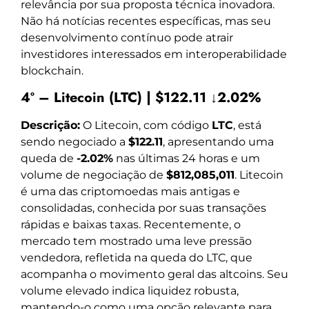
relevância por sua proposta técnica inovadora.
Não há notícias recentes específicas, mas seu
desenvolvimento contínuo pode atrair
investidores interessados em interoperabilidade
blockchain.
4º – Litecoin (LTC) | $122.11 ↓2.02%
Descrição:
O Litecoin, com código
LTC
, está
sendo negociado a
$122.11
, apresentando uma
queda de
-2.02%
nas últimas 24 horas e um
volume de negociação de
$812,085,011
. Litecoin
é uma das criptomoedas mais antigas e
consolidadas, conhecida por suas transações
rápidas e baixas taxas. Recentemente, o
mercado tem mostrado uma leve pressão
vendedora, refletida na queda do LTC, que
acompanha o movimento geral das altcoins. Seu
volume elevado indica liquidez robusta,
mantendo-o como uma opção relevante para