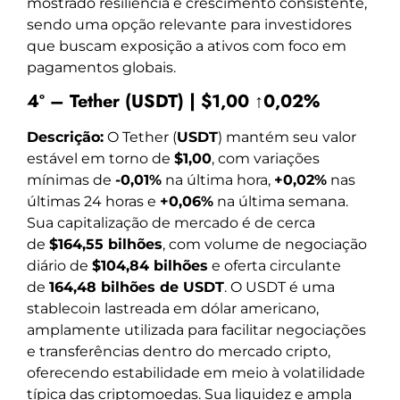
mostrado resiliência e crescimento consistente,
sendo uma opção relevante para investidores
que buscam exposição a ativos com foco em
pagamentos globais.
4º – Tether (USDT) | $1,00 ↑0,02%
Descrição:
O Tether (
USDT
) mantém seu valor
estável em torno de
$1,00
, com variações
mínimas de
-0,01%
na última hora,
+0,02%
nas
últimas 24 horas e
+0,06%
na última semana.
Sua capitalização de mercado é de cerca
de
$164,55 bilhões
, com volume de negociação
diário de
$104,84 bilhões
e oferta circulante
de
164,48 bilhões de USDT
. O USDT é uma
stablecoin lastreada em dólar americano,
amplamente utilizada para facilitar negociações
e transferências dentro do mercado cripto,
oferecendo estabilidade em meio à volatilidade
típica das criptomoedas. Sua liquidez e ampla