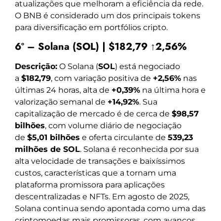
atualizações que melhoram a eficiência da rede.
O BNB é considerado um dos principais tokens
para diversificação em portfólios cripto.
6º – Solana (SOL) | $182,79 ↑2,56%
Descrição:
O Solana (
SOL
) está negociado
a
$182,79
, com variação positiva de
+2,56%
nas
últimas 24 horas, alta de
+0,39%
na última hora e
valorização semanal de
+14,92%
. Sua
capitalização de mercado é de cerca de
$98,57
bilhões
, com volume diário de negociação
de
$5,01 bilhões
e oferta circulante de
539,23
milhões de SOL
. Solana é reconhecida por sua
alta velocidade de transações e baixíssimos
custos, características que a tornam uma
plataforma promissora para aplicações
descentralizadas e NFTs. Em agosto de 2025,
Solana continua sendo apontada como uma das
criptomoedas mais promissoras, com avanços