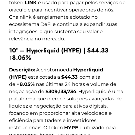
token
LINK
é usado para pagar pelos serviços de
oráculo e para incentivar operadores de nós.
Chainlink é amplamente adotado no
ecossistema DeFi e continua a expandir suas
integrações, o que sustenta seu valor e
relevância no mercado.
10º – Hyperliquid (HYPE) | $44.33
↑8.05%
Descrição:
A criptomoeda
Hyperliquid
(HYPE)
está cotada a
$44.33
, com alta
de
+8.05%
nas últimas 24 horas e volume de
negociação de
$309,133,734
. Hyperliquid é uma
plataforma que oferece soluções avançadas de
liquidez e negociação para ativos digitais,
focando em proporcionar alta velocidade e
eficiência para traders e investidores
institucionais. O token
HYPE
é utilizado para
governança, incentivos e acesso a