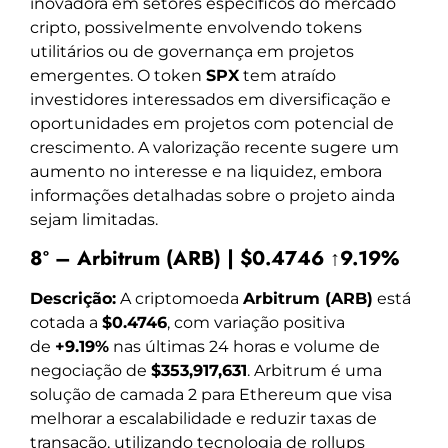
inovadora em setores específicos do mercado
cripto, possivelmente envolvendo tokens
utilitários ou de governança em projetos
emergentes. O token
SPX
tem atraído
investidores interessados em diversificação e
oportunidades em projetos com potencial de
crescimento. A valorização recente sugere um
aumento no interesse e na liquidez, embora
informações detalhadas sobre o projeto ainda
sejam limitadas.
8º – Arbitrum (ARB) | $0.4746 ↑9.19%
Descrição:
A criptomoeda
Arbitrum (ARB)
está
cotada a
$0.4746
, com variação positiva
de
+9.19%
nas últimas 24 horas e volume de
negociação de
$353,917,631
. Arbitrum é uma
solução de camada 2 para Ethereum que visa
melhorar a escalabilidade e reduzir taxas de
transação, utilizando tecnologia de rollups