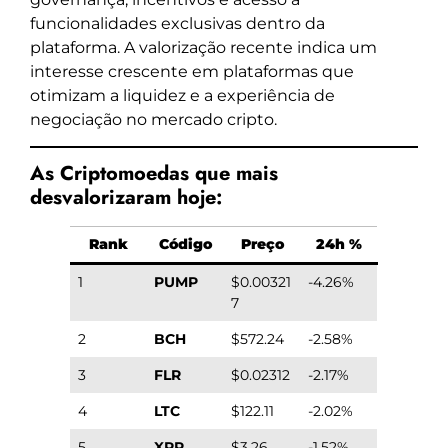
funcionalidades exclusivas dentro da
plataforma. A valorização recente indica um
interesse crescente em plataformas que
otimizam a liquidez e a experiência de
negociação no mercado cripto.
As Criptomoedas que mais
desvalorizaram hoje:
Rank
Código
Preço
24h %
1
PUMP
$0.00321
-4.26%
7
2
BCH
$572.24
-2.58%
3
FLR
$0.02312
-2.17%
4
LTC
$122.11
-2.02%
5
XRP
$3.26
-1.52%