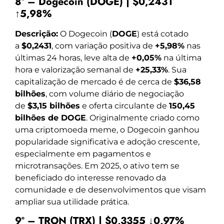
8º – Dogecoin (DOGE) | $0,2431
↑5,98%
Descrição:
O Dogecoin (
DOGE
) está cotado
a
$0,2431
, com variação positiva de
+5,98%
nas
últimas 24 horas, leve alta de
+0,05%
na última
hora e valorização semanal de
+25,33%
. Sua
capitalização de mercado é de cerca de
$36,58
bilhões
, com volume diário de negociação
de
$3,15 bilhões
e oferta circulante de
150,45
bilhões de DOGE
. Originalmente criado como
uma criptomoeda meme, o Dogecoin ganhou
popularidade significativa e adoção crescente,
especialmente em pagamentos e
microtransações. Em 2025, o ativo tem se
beneficiado do interesse renovado da
comunidade e de desenvolvimentos que visam
ampliar sua utilidade prática.
9º – TRON (TRX) | $0,3355 ↓0,97%