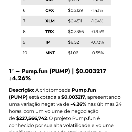
6
CFX
$0.2129
-1.43%
7
XLM
$0.4511
-1.04%
8
TRX
$0.3356
-0.94%
9
IP
$6.52
-0.73%
10
MNT
$1.06
-0.55%
1º – Pump.fun (PUMP) | $0.003217
↓4.26%
Descrição:
A criptomoeda
Pump.fun
(PUMP)
está cotada a
$0.003217
, apresentando
uma variação negativa de
-4.26%
nas últimas 24
horas, com um volume de negociação
de
$227,566,742
. O projeto Pump.fun é
conhecido por sua alta volatilidade e volume