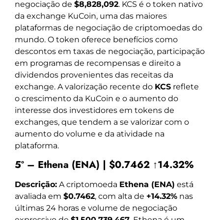
negociação de
$8,828,092
. KCS é o token nativo
da exchange KuCoin, uma das maiores
plataformas de negociação de criptomoedas do
mundo. O token oferece benefícios como
descontos em taxas de negociação, participação
em programas de recompensas e direito a
dividendos provenientes das receitas da
exchange. A valorização recente do
KCS
reflete
o crescimento da KuCoin e o aumento do
interesse dos investidores em tokens de
exchanges, que tendem a se valorizar com o
aumento do volume e da atividade na
plataforma.
5º – Ethena (ENA) | $0.7462 ↑14.32%
Descrição:
A criptomoeda
Ethena (ENA)
está
avaliada em
$0.7462
, com alta de
+14.32%
nas
últimas 24 horas e volume de negociação
expressivo de
$1,500,739,467
. Ethena é um