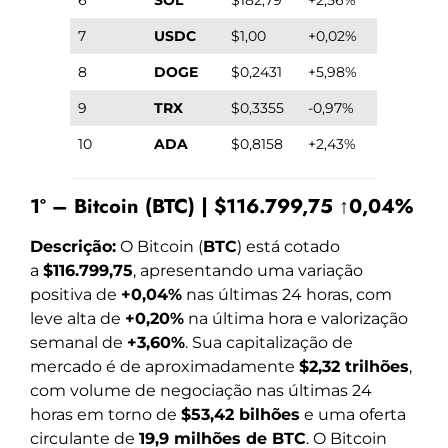
7
USDC
$1,00
+0,02%
8
DOGE
$0,2431
+5,98%
9
TRX
$0,3355
-0,97%
10
ADA
$0,8158
+2,43%
1º – Bitcoin (BTC) | $116.799,75 ↑0,04%
Descrição:
O Bitcoin (
BTC
) está cotado
a
$116.799,75
, apresentando uma variação
positiva de
+0,04%
nas últimas 24 horas, com
leve alta de
+0,20%
na última hora e valorização
semanal de
+3,60%
. Sua capitalização de
mercado é de aproximadamente
$2,32 trilhões
,
com volume de negociação nas últimas 24
horas em torno de
$53,42 bilhões
e uma oferta
circulante de
19,9 milhões de BTC
. O Bitcoin