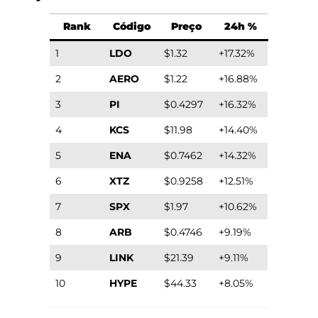
Rank
Código
Preço
24h %
1
LDO
$1.32
+17.32%
2
AERO
$1.22
+16.88%
3
PI
$0.4297
+16.32%
4
KCS
$11.98
+14.40%
5
ENA
$0.7462
+14.32%
6
XTZ
$0.9258
+12.51%
7
SPX
$1.97
+10.62%
8
ARB
$0.4746
+9.19%
9
LINK
$21.39
+9.11%
10
HYPE
$44.33
+8.05%