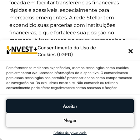
focada em facilitar transferências financeiras
rápidas e acessíveis, especialmente para
mercados emergentes. A rede Stellar tem
expandido suas parcerias com instituições
financeiras, o que fortalece sua posição no
mercado. A leve queda no preço acompanha o
movimento geral das altcoins, mas o projeto
Consentimento do Uso de
Cookies (LGPD)
mantém fundamentos sólidos.
8º – TRON (TRX) | $0.3356 ↓0.94%
Para fornecer as melhores experiências, usamos tecnologias como cookies
para armazenar e/ou acessar informações do dispositivo. O consentimento
para essas tecnologias nos permitirá processar dados como comportamento
Descrição:
A criptomoeda
TRON (TRX)
está
de navegação ou IDs exclusivos neste site. Não consentir ou retirar o
sendo negociada a
$0.3356
, com uma queda
consentimento pode afetar negativamente certos recursos e funções.
de
-0.94%
e volume de negociação
de
$590,072,291
. TRON é uma plataforma
Aceitar
blockchain que visa descentralizar a internet,
focando em conteúdo digital e entretenimento.
Negar
Recentemente, TRON tem sido destacada
como uma das criptomoedas mais voláteis e
Política de privacidade
líquidas para day trading em agosto de 2025, o