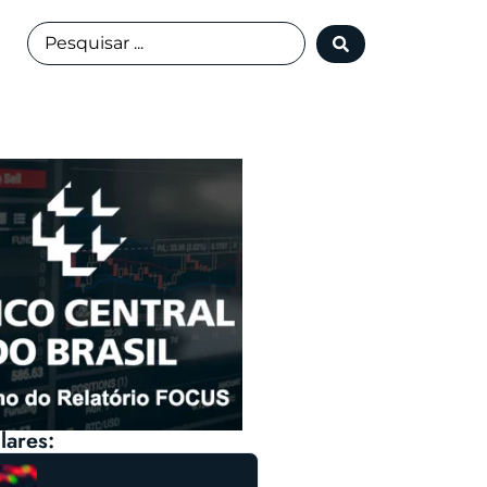
lares: