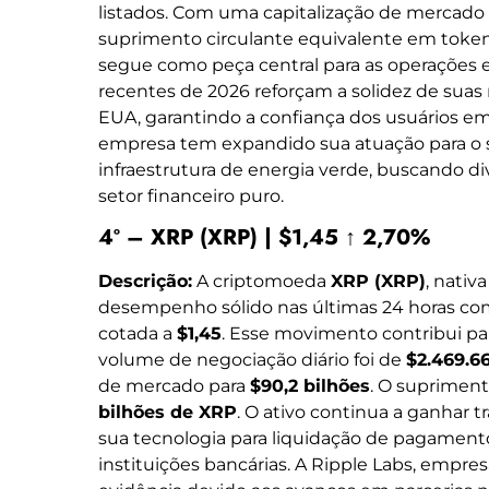
listados. Com uma capitalização de mercado
suprimento circulante equivalente em toke
segue como peça central para as operações 
recentes de 2026 reforçam a solidez de suas 
EUA, garantindo a confiança dos usuários e
empresa tem expandido sua atuação para o s
infraestrutura de energia verde, buscando div
setor financeiro puro.
4º – XRP (XRP) | $1,45 ↑ 2,70%
Descrição:
A criptomoeda
XRP (XRP)
, nativ
desempenho sólido nas últimas 24 horas co
cotada a
$1,45
. Esse movimento contribui p
volume de negociação diário foi de
$2.469.6
de mercado para
$90,2 bilhões
. O supriment
bilhões de XRP
. O ativo continua a ganhar 
sua tecnologia para liquidação de pagamento
instituições bancárias. A Ripple Labs, empre