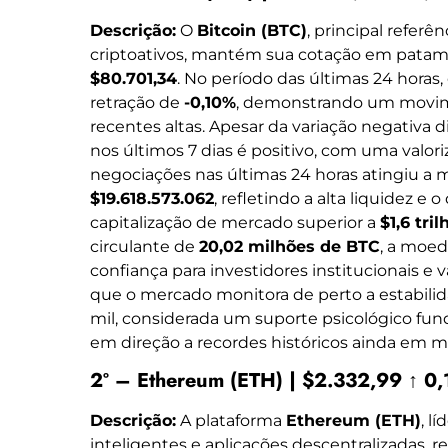
Descrição:
O
Bitcoin (BTC)
, principal refer
criptoativos, mantém sua cotação em patam
$80.701,34
. No período das últimas 24 horas
retração de
-0,10%
, demonstrando um movime
recentes altas. Apesar da variação negativa
nos últimos 7 dias é positivo, com uma valor
negociações nas últimas 24 horas atingiu a
$19.618.573.062
, refletindo a alta liquidez e
capitalização de mercado superior a
$1,6 tril
circulante de
20,02 milhões de BTC
, a moed
confiança para investidores institucionais e 
que o mercado monitora de perto a estabili
mil, considerada um suporte psicológico fun
em direção a recordes históricos ainda em m
2º – Ethereum (ETH) | $2.332,99 ↑ 0
Descrição:
A plataforma
Ethereum (ETH)
, l
inteligentes e aplicações descentralizadas, r