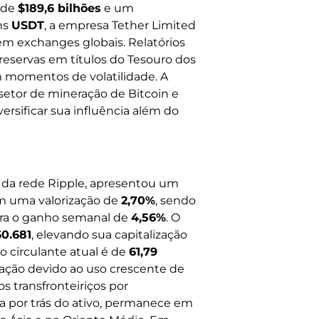
 de
$189,6 bilhões
e um
ns
USDT
, a empresa Tether Limited
em exchanges globais. Relatórios
reservas em títulos do Tesouro dos
m momentos de volatilidade. A
etor de mineração de Bitcoin e
ersificar sua influência além do
a da rede Ripple, apresentou um
m uma valorização de
2,70%
, sendo
ara o ganho semanal de
4,56%
. O
60.681
, elevando sua capitalização
o circulante atual é de
61,79
tração devido ao uso crescente de
s transfronteiriços por
sa por trás do ativo, permanece em