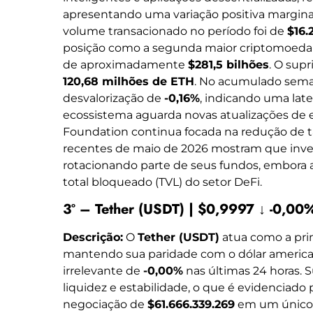
apresentando uma variação positiva margin
volume transacionado no período foi de
$16.
posição como a segunda maior criptomoed
de aproximadamente
$281,5 bilhões
. O sup
120,68 milhões de ETH
. No acumulado seman
desvalorização de
-0,16%
, indicando uma lat
ecossistema aguarda novas atualizações de 
Foundation continua focada na redução de t
recentes de maio de 2026 mostram que invest
rotacionando parte de seus fundos, embora 
total bloqueado (TVL) do setor DeFi.
3º – Tether (USDT) | $0,9997 ↓ -0,00
Descrição:
O
Tether (USDT)
atua como a prin
mantendo sua paridade com o dólar ameri
irrelevante de
-0,00%
nas últimas 24 horas. S
liquidez e estabilidade, o que é evidenciad
negociação de
$61.666.339.269
em um único d