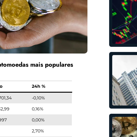
ptomoedas mais populares
o
24h %
701,34
-0,10%
32,99
0,16%
997
0,00%
5
2,70%