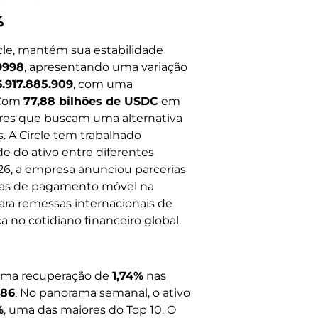
%
rcle, mantém sua estabilidade
9998
, apresentando uma variação
6.917.885.909
, com uma
 Com
77,88 bilhões de USDC
em
dores que buscam uma alternativa
s. A Circle tem trabalhado
e do ativo entre diferentes
6, a empresa anunciou parcerias
emas de pagamento móvel na
ara remessas internacionais de
ca no cotidiano financeiro global.
uma recuperação de
1,74%
nas
,86
. No panorama semanal, o ativo
%
, uma das maiores do Top 10. O