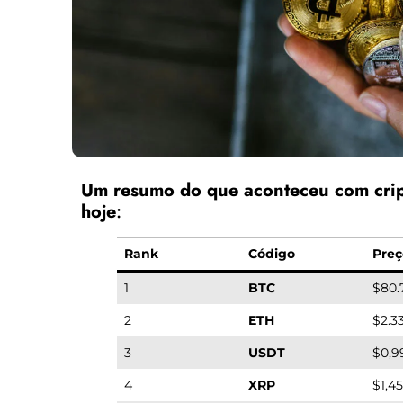
Um resumo do que aconteceu com cri
hoje
:
Rank
Código
Preç
1
BTC
$80.
2
ETH
$2.3
3
USDT
$0,9
4
XRP
$1,4