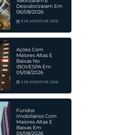
Valorizaram E
Desvalorizaram Em
06/08/2026
6 DE AGOSTO DE 2026
Ações Com
Maiores Altas E
Baixas No
IBOVESPA Em
05/08/2026
5 DE AGOSTO DE 2026
Fundos
Imobiliários Com
Maiores Altas E
Baixas Em
05/08/2026