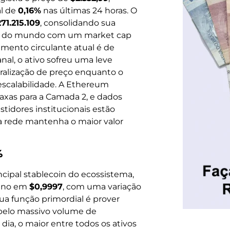
al de
0,16%
nas últimas 24 horas. O
271.215.109
, consolidando sua
a do mundo com um market cap
rimento circulante atual é de
al, o ativo sofreu uma leve
eralização de preço enquanto o
escalabilidade. A Ethereum
axas para a Camada 2, e dados
idores institucionais estão
a rede mantenha o maior valor
%
cipal stablecoin do ecossistema,
cano em
$0,9997
, com uma variação
ua função primordial é prover
o pelo massivo volume de
ia, o maior entre todos os ativos