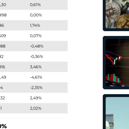
,30
0,61%
998
0,00%
86
1,74%
509
0,07%
088
-0,48%
82
-0,36%
816
3,46%
,49
-4,61%
04
-2,35%
,32
2,49%
1
2,02%
10%