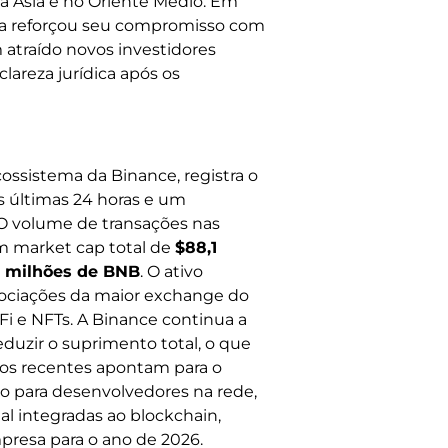
a Ásia e no Oriente Médio. Em
esa reforçou seu compromisso com
 atraído novos investidores
lareza jurídica após os
ecossistema da Binance, registra o
 últimas 24 horas e um
 O volume de transações nas
m market cap total de
$88,1
8 milhões de BNB
. O ativo
ociações da maior exchange do
i e NFTs. A Binance continua a
eduzir o suprimento total, o que
os recentes apontam para o
o para desenvolvedores na rede,
ial integradas ao blockchain,
presa para o ano de 2026.