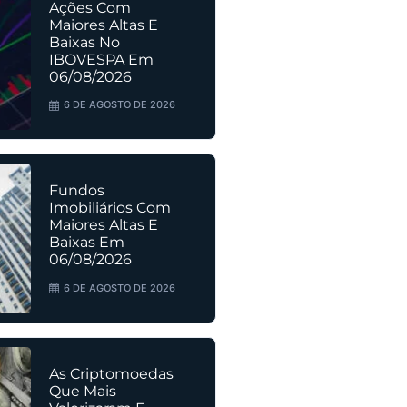
Ações Com
Maiores Altas E
Baixas No
IBOVESPA Em
06/08/2026
6 DE AGOSTO DE 2026
Fundos
Imobiliários Com
Maiores Altas E
Baixas Em
06/08/2026
6 DE AGOSTO DE 2026
As Criptomoedas
Que Mais