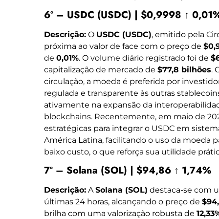
6º – USDC (USDC) | $0,9998 ↑ 0,01
Descrição:
O
USDC (USDC)
, emitido pela Ci
próxima ao valor de face com o preço de
$0,
de
0,01%
. O volume diário registrado foi de
$
capitalização de mercado de
$77,8 bilhões
.
circulação, a moeda é preferida por investi
regulada e transparente às outras stablecoin
ativamente na expansão da interoperabilidad
blockchains. Recentemente, em maio de 202
estratégicas para integrar o USDC em sist
América Latina, facilitando o uso da moeda p
baixo custo, o que reforça sua utilidade práti
7º – Solana (SOL) | $94,86 ↑ 1,74%
Descrição:
A
Solana (SOL)
destaca-se com 
últimas 24 horas, alcançando o preço de
$94
brilha com uma valorização robusta de
12,33