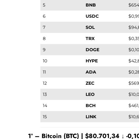
5
BNB
$654
6
USDC
$0,9
7
SOL
$94,
8
TRX
$0,3
9
DOGE
$0,1
10
HYPE
$42,
11
ADA
$0,2
12
ZEC
$569
13
LEO
$10,
14
BCH
$461
15
LINK
$10,6
1º – Bitcoin (BTC) | $80.701,34 ↓ -0,