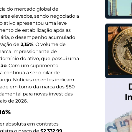
ência do mercado global de
ares elevados, sendo negociado a
, o ativo apresentou uma leve
nto de estabilização após as
 diária, o desempenho acumulado
ização de
2,15%
. O volume de
 marca impressionante de
 o domínio do ativo, que possui uma
hão
. Com um suprimento
a continua a ser o pilar de
varejo. Notícias recentes indicam
dade em torno da marca dos $80
damental para novas investidas
aio de 2026.
,16%
íder absoluta em contratos
egistra o preço de
$2.332,99
,