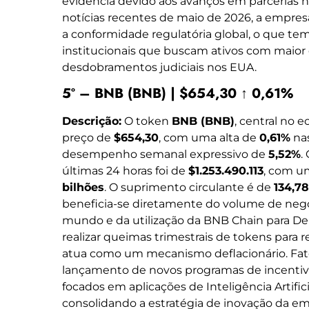
evidência devido aos avanços em parcerias n
notícias recentes de maio de 2026, a empr
a conformidade regulatória global, o que tem
institucionais que buscam ativos com maior c
desdobramentos judiciais nos EUA.
5º – BNB (BNB) | $654,30 ↑ 0,61%
Descrição:
O token
BNB (BNB)
, central no 
preço de
$654,30
, com uma alta de
0,61%
nas
desempenho semanal expressivo de
5,52%
.
últimas 24 horas foi de
$1.253.490.113
, com u
bilhões
. O suprimento circulante é de
134,7
beneficia-se diretamente do volume de neg
mundo e da utilização da BNB Chain para DeF
realizar queimas trimestrais de tokens para r
atua como um mecanismo deflacionário. Fat
lançamento de novos programas de incentiv
focados em aplicações de Inteligência Artific
consolidando a estratégia de inovação da em