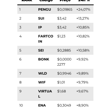
RANK
Código
Preço
24h %
1
PENGU
$0,01865
+24,07%
2
SUI
$3,42
+13,27%
3
IP
$3,42
+10,85%
4
FARTCO
$1,23
+10,82%
IN
5
SEI
$0,2885
+10,58%
6
BONK
$0,0000
+9,92%
2277
7
WLD
$0,9946
+9,89%
8
WIF
$1,01
+9,79%
9
VIRTUA
$1,68
+9,67%
L
10
ENA
$0,3049
+8,90%