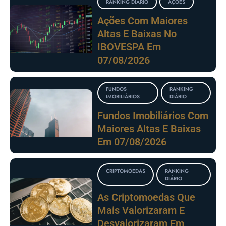
RANKING DIÁRIO
AÇÕES
Ações Com Maiores
Altas E Baixas No
IBOVESPA Em
07/08/2026
FUNDOS
RANKING
IMOBILIÁRIOS
DIÁRIO
Fundos Imobiliários Com
Maiores Altas E Baixas
Em 07/08/2026
CRIPTOMOEDAS
RANKING
DIÁRIO
As Criptomoedas Que
Mais Valorizaram E
Desvalorizaram Em