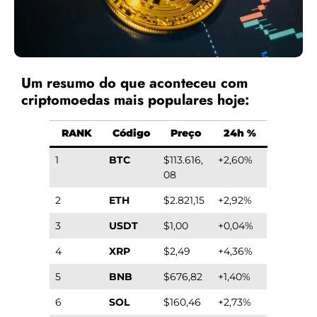
Um resumo do que aconteceu com
criptomoedas mais populares hoje:
RANK
Código
Preço
24h %
1
BTC
$113.616,
+2,60%
08
2
ETH
$2.821,15
+2,92%
3
USDT
$1,00
+0,04%
4
XRP
$2,49
+4,36%
5
BNB
$676,82
+1,40%
6
SOL
$160,46
+2,73%