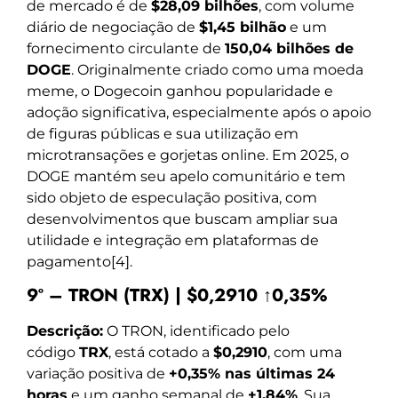
de mercado é de
$28,09 bilhões
, com volume
diário de negociação de
$1,45 bilhão
e um
fornecimento circulante de
150,04 bilhões de
DOGE
. Originalmente criado como uma moeda
meme, o Dogecoin ganhou popularidade e
adoção significativa, especialmente após o apoio
de figuras públicas e sua utilização em
microtransações e gorjetas online. Em 2025, o
DOGE mantém seu apelo comunitário e tem
sido objeto de especulação positiva, com
desenvolvimentos que buscam ampliar sua
utilidade e integração em plataformas de
pagamento[4].
9º – TRON (TRX) | $0,2910 ↑0,35%
Descrição:
O TRON, identificado pelo
código
TRX
, está cotado a
$0,2910
, com uma
variação positiva de
+0,35% nas últimas 24
horas
e um ganho semanal de
+1,84%
. Sua