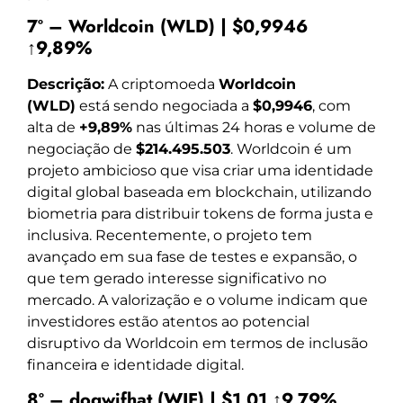
7º – Worldcoin (WLD) | $0,9946
↑9,89%
Descrição:
A criptomoeda
Worldcoin
(WLD)
está sendo negociada a
$0,9946
, com
alta de
+9,89%
nas últimas 24 horas e volume de
negociação de
$214.495.503
. Worldcoin é um
projeto ambicioso que visa criar uma identidade
digital global baseada em blockchain, utilizando
biometria para distribuir tokens de forma justa e
inclusiva. Recentemente, o projeto tem
avançado em sua fase de testes e expansão, o
que tem gerado interesse significativo no
mercado. A valorização e o volume indicam que
investidores estão atentos ao potencial
disruptivo da Worldcoin em termos de inclusão
financeira e identidade digital.
8º – dogwifhat (WIF) | $1,01 ↑9,79%