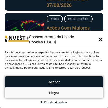
07/08/2026
AÇÕES
RANKING DIÁRIO
Ações Com Maiores
Altas E Baixas No
Consentimento do Uso de
IBOVESPA Em
Cookies (LGPD)
06/08/2026
Para fornecer as melhores experiências, usamos tecnologias como cookies
para armazenar e/ou acessar informações do dispositivo. O consentimento
para essas tecnologias nos permitirá processar dados como comportamento
FUNDOS
RANKING
de navegação ou IDs exclusivos neste site. Não consentir ou retirar o
IMOBILIÁRIOS
DIÁRIO
consentimento pode afetar negativamente certos recursos e funções.
Fundos Imobiliários Com
Maiores Altas E Baixas
Aceitar
Em 06/08/2026
Negar
Política de privacidade