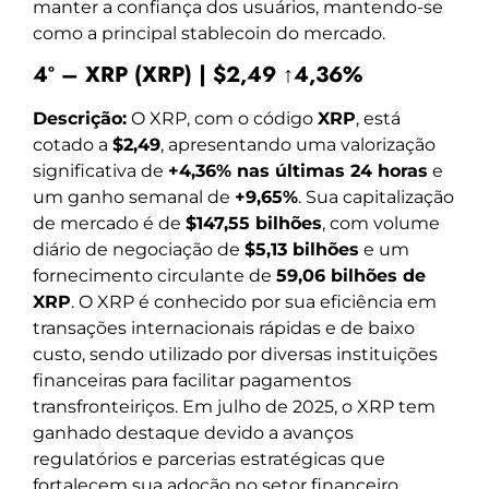
manter a confiança dos usuários, mantendo-se
como a principal stablecoin do mercado.
4º – XRP (XRP) | $2,49 ↑4,36%
Descrição:
O XRP, com o código
XRP
, está
cotado a
$2,49
, apresentando uma valorização
significativa de
+4,36% nas últimas 24 horas
e
um ganho semanal de
+9,65%
. Sua capitalização
de mercado é de
$147,55 bilhões
, com volume
diário de negociação de
$5,13 bilhões
e um
fornecimento circulante de
59,06 bilhões de
XRP
. O XRP é conhecido por sua eficiência em
transações internacionais rápidas e de baixo
custo, sendo utilizado por diversas instituições
financeiras para facilitar pagamentos
transfronteiriços. Em julho de 2025, o XRP tem
ganhado destaque devido a avanços
regulatórios e parcerias estratégicas que
fortalecem sua adoção no setor financeiro