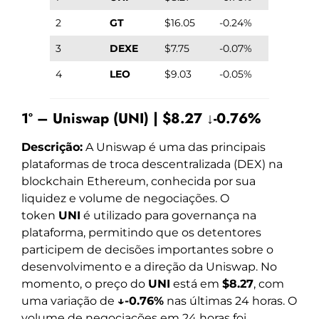
2
GT
$16.05
-0.24%
3
DEXE
$7.75
-0.07%
4
LEO
$9.03
-0.05%
1º – Uniswap (UNI) | $8.27 ↓-0.76%
Descrição:
A Uniswap é uma das principais
plataformas de troca descentralizada (DEX) na
blockchain Ethereum, conhecida por sua
liquidez e volume de negociações. O
token
UNI
é utilizado para governança na
plataforma, permitindo que os detentores
participem de decisões importantes sobre o
desenvolvimento e a direção da Uniswap. No
momento, o preço do
UNI
está em
$8.27
, com
uma variação de
↓-0.76%
nas últimas 24 horas. O
volume de negociações em 24 horas foi