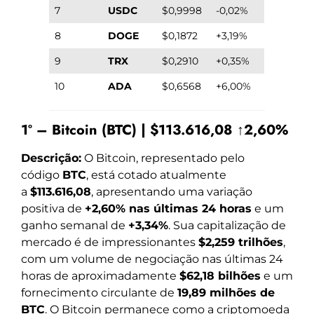
7
USDC
$0,9998
-0,02%
8
DOGE
$0,1872
+3,19%
9
TRX
$0,2910
+0,35%
10
ADA
$0,6568
+6,00%
1º – Bitcoin (BTC) | $113.616,08 ↑2,60%
Descrição:
O Bitcoin, representado pelo
código
BTC
, está cotado atualmente
a
$113.616,08
, apresentando uma variação
positiva de
+2,60% nas últimas 24 horas
e um
ganho semanal de
+3,34%
. Sua capitalização de
mercado é de impressionantes
$2,259 trilhões
,
com um volume de negociação nas últimas 24
horas de aproximadamente
$62,18 bilhões
e um
fornecimento circulante de
19,89 milhões de
BTC
. O Bitcoin permanece como a criptomoeda