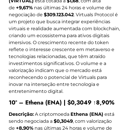
(VIRTUAL)
está cotada a
$1,68
, com alta
de
+9,67%
nas últimas 24 horas e volume de
negociação de
$309.123.042
. Virtuals Protocol é
um projeto que busca integrar experiências
virtuais e realidade aumentada com blockchain,
criando um ecossistema para ativos digitais
imersivos. O crescimento recente do token
reflete o interesse crescente em metaverso e
tecnologias relacionadas, que têm atraído
investimentos significativos. O volume e a
valorização indicam que o mercado está
reconhecendo o potencial de Virtuals para
inovar na interseção entre tecnologia e
entretenimento digital.
10º – Ethena (ENA) | $0,3049 ↑8,90%
Descrição:
A criptomoeda
Ethena (ENA)
está
sendo negociada a
$0,3049
, com valorização
de
+8,90%
nas últimas 24 horas e volume de