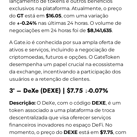
lançamento de tokens e outros benefícios
exclusivos na plataforma. Atualmente, o preço
do
GT
está em
$16.05
, com uma variação
de
↓-0.24%
nas últimas 24 horas. O volume de
negociações em 24 horas foi de
$8,141,635
.
A Gate.io é conhecida por sua ampla oferta de
ativos e serviços, incluindo a negociação de
criptomoedas, futuros e opções. O GateToken
desempenha um papel crucial na ecossistema
da exchange, incentivando a participação dos
usuários e a retenção de clientes.
3º – DeXe (DEXE) | $7.75 ↓-0.07%
Descrição:
O DeXe, com o código
DEXE
, é um
token associado a uma plataforma de troca
descentralizada que visa oferecer serviços
financeiros inovadores no espaço DeFi. No
momento, o preço do
DEXE
está em
$7.75
, com